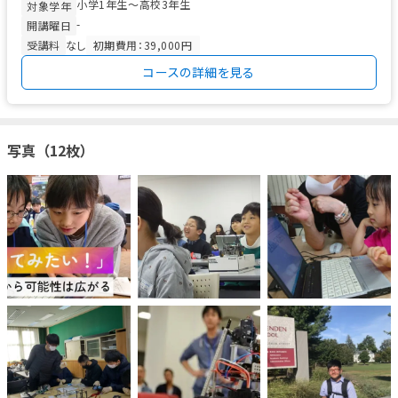
小学1年生〜高校3年生
ぜ？」「ど...
対象学年
-
開講曜日
受講料
なし
初期費用：39,000円
コースの詳細を見る
写真（12枚）