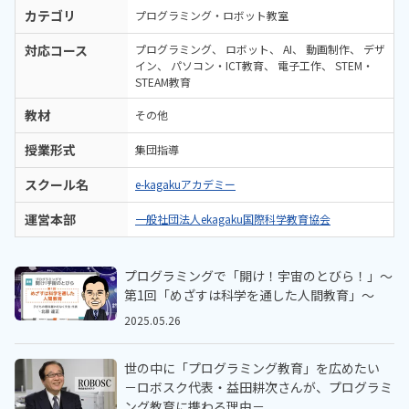
カテゴリ
プログラミング・ロボット教室
対応コース
プログラミング
ロボット
AI
動画制作
デザ
イン
パソコン・ICT教育
電子工作
STEM・
STEAM教育
教材
その他
授業形式
集団指導
スクール名
e-kagakuアカデミー
運営本部
一般社団法人ekagaku国際科学教育協会
プログラミングで「開け！宇宙のとびら！」～
第1回「めざすは科学を通した人間教育」～
2025.05.26
世の中に「プログラミング教育」を広めたい
－ロボスク代表・益田耕次さんが、プログラミ
ング教育に携わる理由－