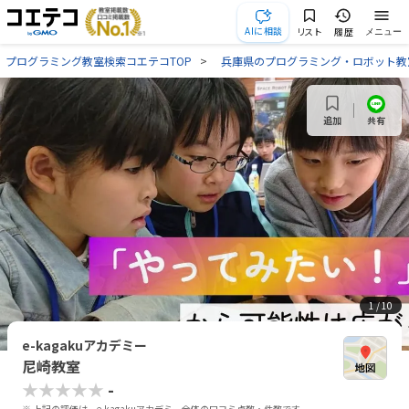
AIに相談
リスト
履歴
メニュー
プログラミング教室検索コエテコTOP
兵庫県のプログラミング・ロボット教
共有
追加
1
/ 10
e-kagakuアカデミー
尼崎教室
★★★★★
-
※ 上記の評価は、e-kagakuアカデミー全体の口コミ点数・件数です