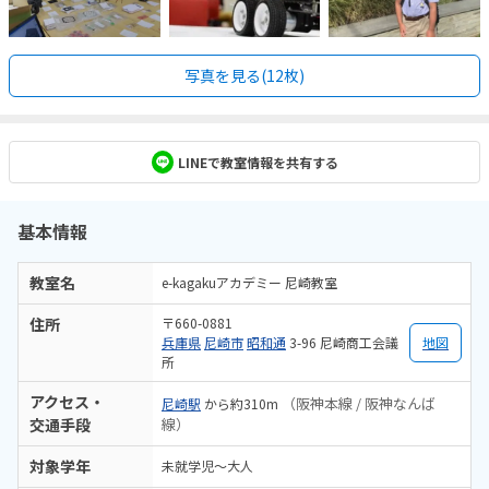
写真を見る(12枚)
LINEで教室情報を共有する
基本情報
教室名
e-kagakuアカデミー 尼崎教室
住所
〒660-0881
兵庫県
尼崎市
昭和通
3-96 尼崎商工会議
地図
所
アクセス・
（阪神本線 / 阪神なんば
尼崎駅
から約310m
交通手段
線）
対象学年
未就学児～大人