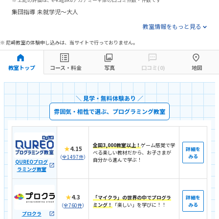
集団指導
未就学児～大人
教室情報をもっと見る
※ 尼崎教室の体験申し込みは、当サイトで行っておりません。
教室トップ
コース・料金
写真
口コミ(0)
地図
＼ 見学・無料体験あり ／
雰囲気・相性で選ぶ、プログラミング教室
全国3,000教室以上！
ゲーム感覚で学
★
4.15
詳細を
べる楽しい教材だから、お子さまが
みる
（
全1497件
）
自分から進んで学ぶ！
QUREOプログ
ラミング教室
★
4.3
「マイクラ」の世界の中でプログラ
詳細を
ミング！
「楽しい」を学びに！！
みる
（
全760件
）
プロクラ