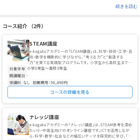
続きを読む
コース紹介 （2件）
STEAM講座
e-kagakuアカデミーの「STEAM講座」は、科学・技術・工学・芸
術・数学を横断的に学びながら、“考える力”と“創造する
力”を育てる実践型プログラムです。 小学生から高校生までを
小学3年生〜高校3年生
対象に...
対象学年
-
開講曜日
受講料
なし
初期費用：50,490円
コースの詳細を見る
ナレッジ講座
e-kagakuアカデミーの「ナレッジ講座」は、STEAM思考を深め
たい小・中高生向けのオンライン講座です。ICTを活用しなが
ら、科学・数学・社会などの幅広いテーマを探究的に学び、「な