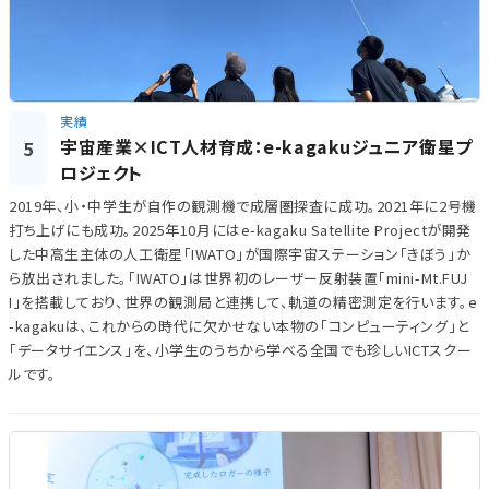
実績
宇宙産業×ICT人材育成：e-kagakuジュニア衛星プ
5
ロジェクト
2019年、小・中学生が自作の観測機で成層圏探査に成功。2021年に2号機
打ち上げにも成功。2025年10月にはe-kagaku Satellite Projectが開発
した中高生主体の人工衛星「IWATO」が国際宇宙ステーション「きぼう」か
ら放出されました。「IWATO」は世界初のレーザー反射装置「mini-Mt.FUJ
I」を搭載しており、世界の観測局と連携して、軌道の精密測定を行います。e
-kagakuは、これからの時代に欠かせない本物の「コンピューティング」と
「データサイエンス」を、小学生のうちから学べる全国でも珍しいICTスクー
ルです。