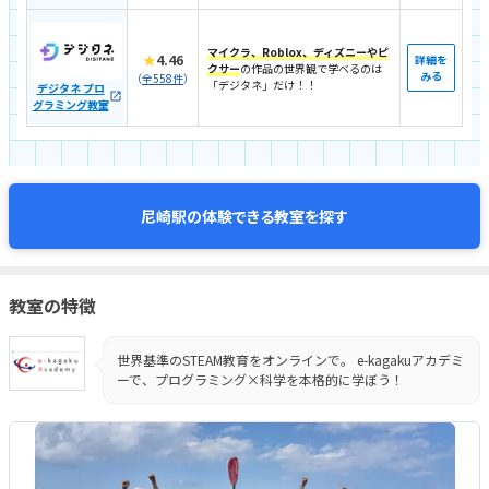
マイクラ、Roblox、ディズニーやピ
★
4.46
詳細を
クサー
の作品の世界観で学べるのは
みる
（
全558件
）
「デジタネ」だけ！！
デジタネ プロ
グラミング教室
体験できる教室を探す
尼崎駅の
教室の特徴
世界基準のSTEAM教育をオンラインで。 e-kagakuアカデミ
ーで、プログラミング×科学を本格的に学ぼう！