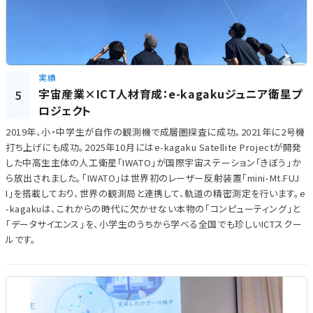
実績
宇宙産業×ICT人材育成：e-kagakuジュニア衛星プ
5
ロジェクト
2019年、小・中学生が自作の観測機で成層圏探査に成功。2021年に2号機
打ち上げにも成功。2025年10月にはe-kagaku Satellite Projectが開発
した中高生主体の人工衛星「IWATO」が国際宇宙ステーション「きぼう」か
ら放出されました。「IWATO」は世界初のレーザー反射装置「mini-Mt.FUJ
I」を搭載しており、世界の観測局と連携して、軌道の精密測定を行います。e
-kagakuは、これからの時代に欠かせない本物の「コンピューティング」と
「データサイエンス」を、小学生のうちから学べる全国でも珍しいICTスクー
ルです。