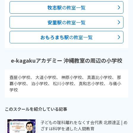
牧志駅
の教室一覧
安里駅
の教室一覧
おもろまち駅
の教室一覧
e-kagakuアカデミー 沖縄教室の周辺の小学校
壺屋小学校
大道小学校
神原小学校
真嘉比小学校
那
覇小学校
泊小学校
松川小学校
真和志小学校
与儀小
学校
このスクールを紹介している記事
子どもの理科離れをなくす会代表 北原達正 | め
ざすは科学を通した人間教育