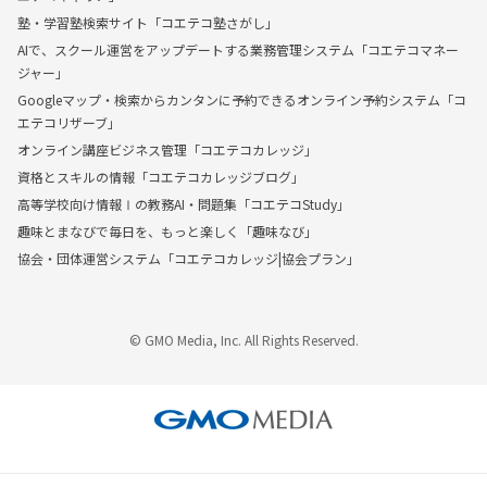
塾・学習塾検索サイト「コエテコ塾さがし」
AIで、スクール運営をアップデートする業務管理システム「コエテコマネー
ジャー」
Googleマップ・検索からカンタンに予約できるオンライン予約システム「コ
エテコリザーブ」
オンライン講座ビジネス管理「コエテコカレッジ」
資格とスキルの情報「コエテコカレッジブログ」
高等学校向け情報Ⅰの教務AI・問題集「コエテコStudy」
趣味とまなびで毎日を、もっと楽しく「趣味なび」
協会・団体運営システム「コエテコカレッジ|協会プラン」
© GMO Media, Inc. All Rights Reserved.