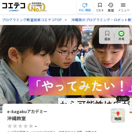
AIに相談
リスト
履歴
メニュー
プログラミング教室検索コエテコTOP
沖縄県のプログラミング・ロボット教
共有
追加
1
/ 10
e-kagakuアカデミー
沖縄教室
★★★★★
-
※ 上記の評価は、e-kagakuアカデミー全体の口コミ点数・件数です