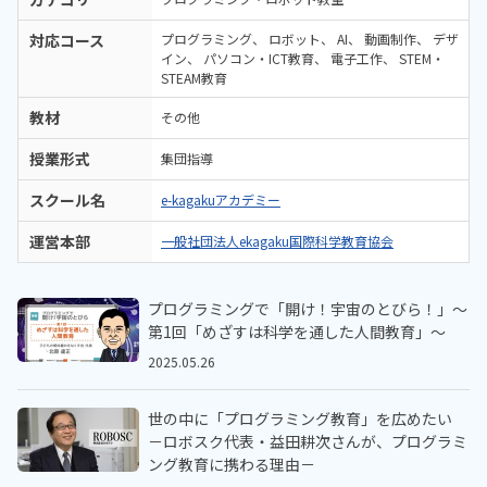
対応コース
プログラミング
ロボット
AI
動画制作
デザ
イン
パソコン・ICT教育
電子工作
STEM・
STEAM教育
教材
その他
授業形式
集団指導
スクール名
e-kagakuアカデミー
運営本部
一般社団法人ekagaku国際科学教育協会
プログラミングで「開け！宇宙のとびら！」～
第1回「めざすは科学を通した人間教育」～
2025.05.26
世の中に「プログラミング教育」を広めたい
－ロボスク代表・益田耕次さんが、プログラミ
ング教育に携わる理由－