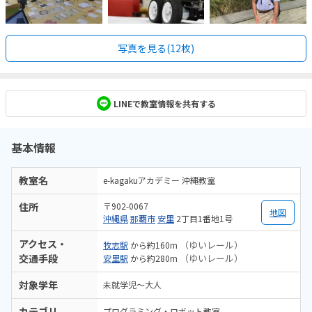
写真を見る(12枚)
LINEで教室情報を共有する
基本情報
教室名
e-kagakuアカデミー 沖縄教室
住所
〒902-0067
地図
沖縄県
那覇市
安里
2丁目1番地1号
アクセス・
（ゆいレール）
牧志駅
から約160m
交通手段
（ゆいレール）
安里駅
から約280m
対象学年
未就学児～大人
カテゴリ
プログラミング・ロボット教室