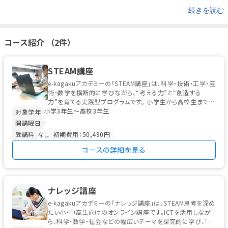
続きを読む
コース紹介 （2件）
STEAM講座
e-kagakuアカデミーの「STEAM講座」は、科学・技術・工学・芸
術・数学を横断的に学びながら、“考える力”と“創造する
力”を育てる実践型プログラムです。 小学生から高校生までを
小学3年生〜高校3年生
対象に...
対象学年
-
開講曜日
受講料
なし
初期費用：50,490円
コースの詳細を見る
ナレッジ講座
e-kagakuアカデミーの「ナレッジ講座」は、STEAM思考を深め
たい小・中高生向けのオンライン講座です。ICTを活用しなが
ら、科学・数学・社会などの幅広いテーマを探究的に学び、「な