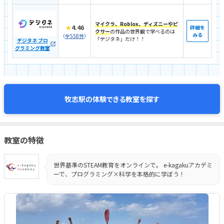
マイクラ、Roblox、ディズニーやピ
★
4.46
詳細を
クサー
の作品の世界観で学べるのは
みる
（
全558件
）
「デジタネ」だけ！！
デジタネ プロ
グラミング教室
体験できる教室を探す
牧志駅の
教室の特徴
世界基準のSTEAM教育をオンラインで。 e-kagakuアカデミ
ーで、プログラミング×科学を本格的に学ぼう！