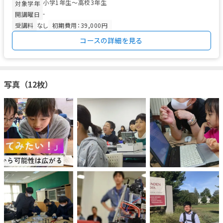
小学1年生〜高校3年生
ぜ？」「ど...
対象学年
-
開講曜日
受講料
なし
初期費用：39,000円
コースの詳細を見る
写真（12枚）