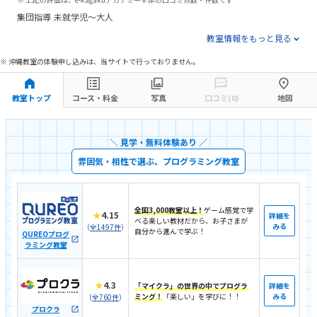
集団指導
未就学児～大人
教室情報をもっと見る
※ 沖縄教室の体験申し込みは、当サイトで行っておりません。
教室トップ
コース・料金
写真
口コミ(0)
地図
＼ 見学・無料体験あり ／
雰囲気・相性で選ぶ、プログラミング教室
全国3,000教室以上！
ゲーム感覚で学
★
4.15
詳細を
べる楽しい教材だから、お子さまが
みる
（
全1497件
）
自分から進んで学ぶ！
QUREOプログ
ラミング教室
★
4.3
「マイクラ」の世界の中でプログラ
詳細を
ミング！
「楽しい」を学びに！！
みる
（
全760件
）
プロクラ