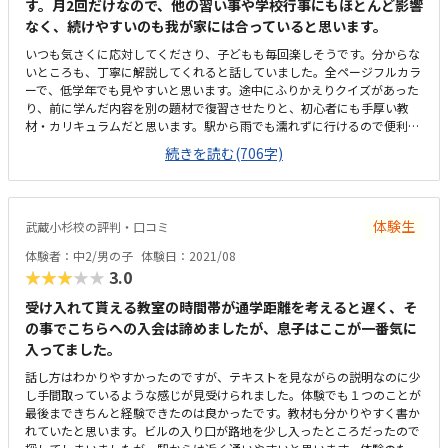
す。月2回だけなので、他の習い事や学校行事にもほとんど影響
ことはあります。
なく、続けやすいのも我が家には合っていると思います。
いつも気さくに応対してくださり、子どもも毎回楽しそうです。分からな
いところも、丁寧に解説してくれると話していました。全ページフルカラ
ーで、低学年でも見やすいと思います。途中にふりかえりクイズがあった
り、前に学んだ内容を別の題材で復習させたりと、初心者にも手厚い教
材・カリキュラムだと思います。駅から雨でも濡れずに行けるので便利で
す。保護者は授業時間中、ラウンジで待つことができるので、ちょっとし
続きを読む(706字)
た自分の時間を持てるのがありがたいです。ノートPCを持ち込んでいる
仕事をされてる方もよく見かけます。普段は社会人向けの研修施設という
こともあり、設備はしっかりしています。椅子がオフィスによくある回転
式の椅子なので、低学年の子は少し慣れるまで大変そうでしたが、高さ調
体験生
武蔵小杉校の評判・口コミ
節もしてくれますし、「パパと同じ椅子～」とかえって喜んでいました。
あまり他社と比較していないですが、教材や設備利用料などすべてコミで
体験者：中2/男の子
体験日：2021/08
のお値段なので、良心的だと思います。振替もスマホから簡単にできます
★★★★★
3.0
し、毎回授業の様子を簡単なレポートで報告してくださるので、そのあた
りも含めて、納得の料金です。振替が柔軟にでき、生徒ごとに進捗を管理
受け入れて貰える教室の時間帯が通学距離を考えると遅く、そ
してくれているので、休んでも授業内容が抜けてしまうことがないのが助
の事でこちらへの入会は諦めましたが、息子はここが一番気に
かります。また、先生からの簡易的な授業の報告レポートが毎回スマホで
入ってました。
見れるのも、ありがたいです（親がプログラミングをほとんど分かってい
話し方はわかりやすかったのですが、テキストを見ながらの説明なのに少
ないので、子どもからの話を聞いてもいまいちピンと来なくて、笑）。子
し手間取っているような感じが見受けられました。体験でも１つのことが
どもも、取り組んだ問題数に応じてもらえるポイントで、景品交換ができ
最後まできちんと経験できたのは良かったです。教材も分かりやすく書か
るのを励みにしているようです。「次はあれがほしい！」と目標にしてい
れていたと思います。ビルの入り口が路地を少し入ったところだったので
るようです。特にありません。