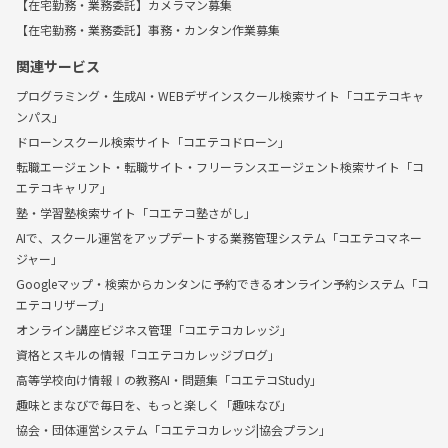
【在宅勤務・業務委託】カメラマン募集
【在宅勤務・業務委託】事務・カンタン作業募集
関連サービス
プログラミング・生成AI・WEBデザインスクール検索サイト「コエテコキャ
ンパス」
ドローンスクール検索サイト「コエテコドローン」
転職エージェント・転職サイト・フリーランスエージェント検索サイト「コ
エテコキャリア」
塾・学習塾検索サイト「コエテコ塾さがし」
AIで、スクール運営をアップデートする業務管理システム「コエテコマネー
ジャー」
Googleマップ・検索からカンタンに予約できるオンライン予約システム「コ
エテコリザーブ」
オンライン講座ビジネス管理「コエテコカレッジ」
資格とスキルの情報「コエテコカレッジブログ」
高等学校向け情報Ⅰの教務AI・問題集「コエテコStudy」
趣味とまなびで毎日を、もっと楽しく「趣味なび」
協会・団体運営システム「コエテコカレッジ|協会プラン」