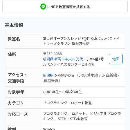
LINEで教室情報を共有する
基本情報
教室名
富士通オープンカレッジ F@IT Kids Club＜ファイ
トキッズクラブ＞ 新潟万代校
住所
〒950-0088
新潟県
新潟市中央区
万代
1丁目6番1号
地図
万代シテイバスセンタービル4階
アクセス・
（JR信越本線 / JR白新線 /
新潟駅
から約840m
交通手段
JR越後線）
対象学年
小学1年生〜中学校3年生
カテゴリ
プログラミング・ロボット教室
対応コース
プログラミング
ロボット
ビジュアルプログラ
ミング
STEM・STEAM教育
教材
Scratch