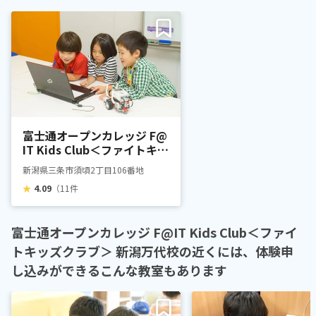
富士通オープンカレッジ F@
IT Kids Club＜ファイトキッ
ズクラブ＞ 燕三条校
新潟県三条市須頃2丁目106番地
★
4.09
（11件
富士通オープンカレッジ F@IT Kids Club＜ファイ
トキッズクラブ＞ 新潟万代校の近くには、体験申
し込みができるこんな教室もあります