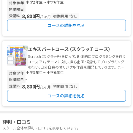
小学2年生〜小学6年生
す。キャラクターを...
対象学年
-
開講曜日
8,800円
受講料
初期費用：なし
/1ヶ月
コースの詳細を見る
エキスパートコース（スクラッチコース）
Scratch（スクラッチ）を使って、創造的にプログラミングを行う
コースです。テーマに対し、自ら企画・設計してプログラミング
を行い、自分自身のオリジナル作品を開発していきます。 ま
小学3年生〜小学6年生
た、自分で描...
対象学年
-
開講曜日
8,800円
受講料
初期費用：なし
/1ヶ月
コースの詳細を見る
評判・口コミ
スクール全体の評判・口コミを表示しています。