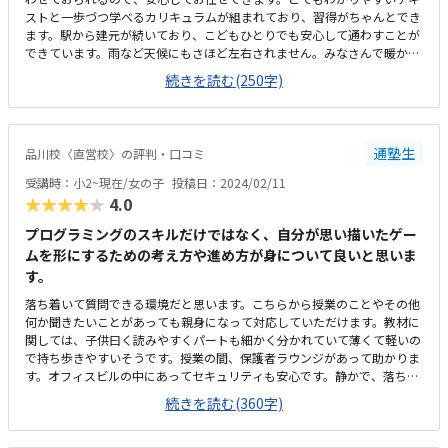
ストと一歩づつ学べるカリキュラムが組まれており、習得がちゃんとでき
ます。駅から建元が続いており、こどもひとりでも安心して通わすことが
できています。雨など天候にもさほど左右されません。みなさんで暖かく
見守ってもらえているので安心してお預けできますし、多様な講師の方々
続きを読む(250字)
も魅力です。人が関わっていてもらい、かつ立地についても申し分ないの
で、価格相応であり、不満はありません。
通塾生
品川校〈直営校〉の評判・口コミ
受講時：小2~現在/女の子
投稿日：2024/02/11
★★★★★
4.0
プログラミングのスキルだけではなく、自分が思い描いたゲー
ムを形にするための考え方や進め方が身について良いと思いま
す。
落ち着いて質問できる環境だと思います。こちらから授業のことやその他
何か聞きたいことがあっても親身になって対応していただけます。教材に
関しては、子供曰く読みやすくパートも細かく分かれていて薄くて軽いの
で持ち歩きやすいそうです。授業の間、保護者ラウンジがあって助かりま
す。オフィスビルの中にあってセキュリティも安心です。静かで、落ち着
いた環境です。十分過ごしやすく、特に何も不満はありません。入退室も
続きを読む(360字)
メールがくるので把握でき安心です。安くもなく高くもなく。隔週です
が、授業とその他設備を考えたら良い価格かと思います。良い点・静かな
環境なので捗る・順を追って学習するので、自分のペースで積み上げてい