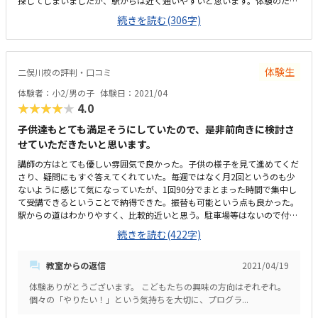
探してしまいましたが、駅からは近く通いやすいと思います。体験のため
の部屋だとは思うのですが、薄暗さが気になりましたが、清潔に保たれて
続きを読む(306字)
いました。個別でもグループでも金額が変わらないと聞いたのでびっくり
しました。プログラミング教室は習い事のなかでも高いと思いますが、良
心的だと思いました。分かりやすく、息子のペースに合わせてくださった
のが良かったです。
体験生
二俣川校の評判・口コミ
体験者：小2/男の子
体験日：2021/04
★★★★★
4.0
子供達もとても満足そうにしていたので、是非前向きに検討さ
せていただきたいと思います。
講師の方はとても優しい雰囲気で良かった。子供の様子を見て進めてくだ
さり、疑問にもすぐ答えてくれていた。毎週ではなく月2回というのも少
ないように感じて気になっていたが、1回90分でまとまった時間で集中し
て受講できるということで納得できた。振替も可能という点も良かった。
駅からの道はわかりやすく、比較的近いと思う。駐車場等はないので付近
のスーパーやコインパーキングなどに停めて行かないといけない。建物の
続きを読む(422字)
一階で教室の入り口も歩道に面しているので、もし子供1人で通う事にな
っても安心だと思った。設備等も、特に不便は感じなかった。他の教室も
教室からの返信
2021/04/19
何箇所か体験に伺っているが、料金は他と大体同じくらいと感じた。少人
数で教えてもらうので仕方ないとは思うが、もう少し手頃だと通いやすい
体験ありがとうございます。 こどもたちの興味の方向はぞれぞれ。
と感じる。お休みした時の振替を柔軟に対応していただけるというのがと
個々の「やりたい！」という気持ちを大切に、プログラ...
ても良いと思った。また、テキストを使ったカリキュラムはあるものの、
始める時期はいつからでも大丈夫という点も良かった。