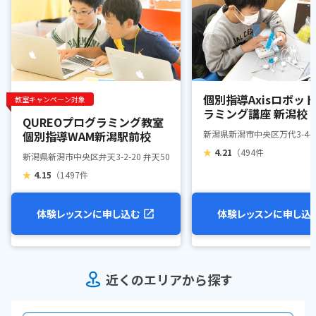
個別指導Axisロボッ
教室キャンペーン対象
ラミング講座 新潟校
QUREOプログラミング教室
個別指導WAM新潟駅前校
新潟県新潟市中央区万代3-4-3
★
4.21
（494件
新潟県新潟市中央区弁天3-2-20 弁天501ビル4階
★
4.15
（1497件
体験レッスンに申し込む
体験レッスンに申し込
近くのエリアから探す