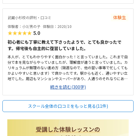
体験生
武蔵小杉校の評判・口コミ
体験者：小3/男の子
体験日：2020/10
★★★★★
5.0
初心者にも丁寧に教えて下さったようで、とても良かったで
す。帰宅後も自主的に復習していました。
本人が、とてもわかりやすく面白かった！と言っていました。これまで自
分で本を見ながらやっていましたが、理解度が違うと言っていました。カ
リキュラムが無理のない進め方（隔週なので、他の習い事等で忙しくても
かよいやすいと思います）で良かったです。駅からも近く、通いやすい立
地でした。周辺もマンションやスーパーがあり、人通りのそれなりにある
場所なので、子供が一人で通うのも安心かと思います。スタッフの方も親
続きを読む(300字)
切でした。待ち合いスペースも教室の外にもありました。入会金がかから
ず、料金形態もシンプルで分かりやすかったです。少人数制で目が届くの
と、振替や補講等、フレキシブルに対応してくれるのが親としては助かり
スクール全体の口コミをもっと見る(11件)
ます。