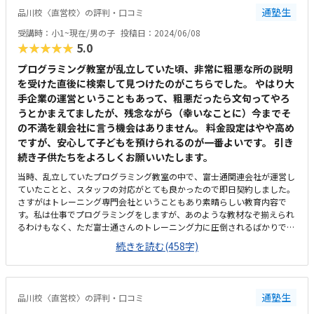
通塾生
品川校〈直営校〉の評判・口コミ
子どもは毎回楽しく通っていました。
受講時：小1~現在/男の子
投稿日：2024/06/08
特に問題がございません！
★★★★★
5.0
電話に出た女性スタッフの対応が非常に悪かった。特にない
プログラミング教室が乱立していた頃、非常に粗悪な所の説明
を受けた直後に検索して見つけたのがこちらでした。 やはり大
手企業の運営ということもあって、粗悪だったら文句ってやろ
うとかまえてましたが、残念ながら（幸いなことに）今までそ
の不満を親会社に言う機会はありません。 料金設定はやや高め
ですが、安心して子どもを預けられるのが一番よいです。 引き
続き子供たちをよろしくお願いいたします。
当時、乱立していたプログラミング教室の中で、富士通関連会社が運営し
ていたことと、スタッフの対応がとても良かったので即日契約しました。
さすがはトレーニング専門会社ということもあり素晴らしい教育内容で
す。私は仕事でプログラミングをしますが、あのような教材なぞ揃えられ
るわけもなく、ただ富士通さんのトレーニング力に圧倒されるばかりで
す。近くにはマックなど飲食店も充実していて、子どもを預けているあい
続きを読む(458字)
だ、ゆっくりできます。ただ、駅からは歩くので注意が必要です。とは言
え、アーケードを伝っていけますので、雨に濡れることはありません。富
士山のトレーニングルームということもありとてもきれいです。休憩スペ
ースもあります。やや高めな気もしますが、子供が家に帰ってからどんど
通塾生
品川校〈直営校〉の評判・口コミ
ん奇妙な魔改造を始めるくらいの知識と好奇心を得ているものと思いま