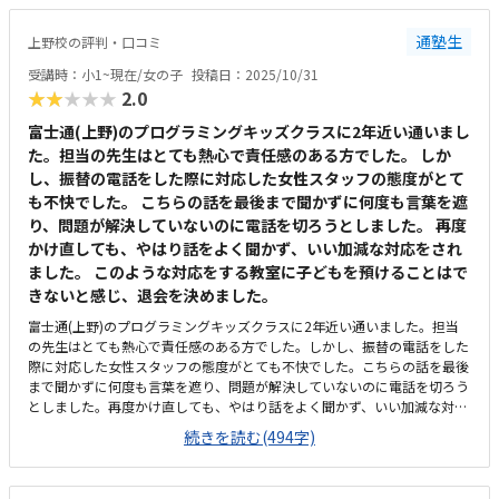
通塾生
上野校の評判・口コミ
受講時：小1~現在/女の子
投稿日：2025/10/31
★★★★★
2.0
富士通(上野)のプログラミングキッズクラスに2年近い通いまし
た。担当の先生はとても熱心で責任感のある方でした。 しか
し、振替の電話をした際に対応した女性スタッフの態度がとて
も不快でした。 こちらの話を最後まで聞かずに何度も言葉を遮
り、問題が解決していないのに電話を切ろうとしました。 再度
かけ直しても、やはり話をよく聞かず、いい加減な対応をされ
ました。 このような対応をする教室に子どもを預けることはで
きないと感じ、退会を決めました。
富士通(上野)のプログラミングキッズクラスに2年近い通いました。担当
の先生はとても熱心で責任感のある方でした。しかし、振替の電話をした
際に対応した女性スタッフの態度がとても不快でした。こちらの話を最後
まで聞かずに何度も言葉を遮り、問題が解決していないのに電話を切ろう
としました。再度かけ直しても、やはり話をよく聞かず、いい加減な対応
をされました。このような対応をする教室に子どもを預けることはできな
続きを読む(494字)
いと感じ、退会を決めました。特になし。楽しいと思います！
上野駅の近く、とても便利です！