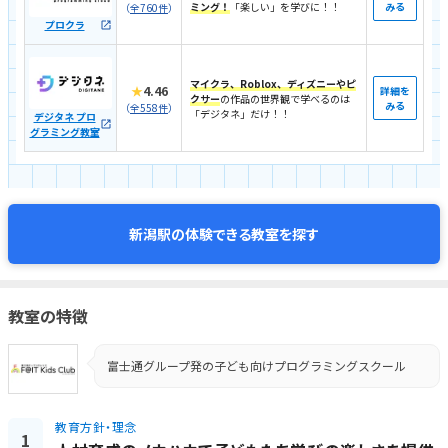
ミング！
「楽しい」を学びに！！
みる
（
全760件
）
プロクラ
マイクラ、Roblox、ディズニーやピ
★
4.46
詳細を
クサー
の作品の世界観で学べるのは
みる
（
全558件
）
「デジタネ」だけ！！
デジタネ プロ
グラミング教室
体験できる教室を探す
新潟駅の
教室の特徴
富士通グループ発の子ども向けプログラミングスクール
教育方針・理念
1