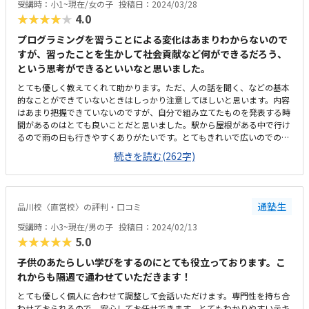
す。やや高い気もしますが、他と比べたことがないのでよくわからないで
受講時：小1~現在/女の子
投稿日：2024/03/28
す。教材は素晴らしいです。あと、各個人の理解度に合わせて進めている
★★★★★
4.0
ようなので、こちらにお願いしてよかったと思います。特にないです。
プログラミングを習うことによる変化はあまりわからないので
すが、習ったことを生かして社会貢献など何ができるだろう、
という思考ができるといいなと思いました。
とても優しく教えてくれて助かります。ただ、人の話を聞く、などの基本
的なことができていないときはしっかり注意してほしいと思います。内容
はあまり把握できていないのですが、自分で組み立てたものを発表する時
間があるのはとても良いことだと思いました。駅から屋根がある中で行け
るので雨の日も行きやすくありがたいです。とてもきれいで広いのでのび
のびと過ごせています。感染予防もできると思います。少し高いかなとは
続きを読む(262字)
思いますが他の教室と比べても大差は感じないです。ロボットの教材費が
追加でかからないところがとてもありがたいです。特になし特になし
通塾生
品川校〈直営校〉の評判・口コミ
受講時：小3~現在/男の子
投稿日：2024/02/13
★★★★★
5.0
子供のあたらしい学びをするのにとても役立っております。こ
れからも隔週で通わせていただきます！
とても優しく個人に合わせて調整して会話いただけます。専門性を持ち合
わせておられるので、安心してお任せできます。とてもわかりやすいテキ