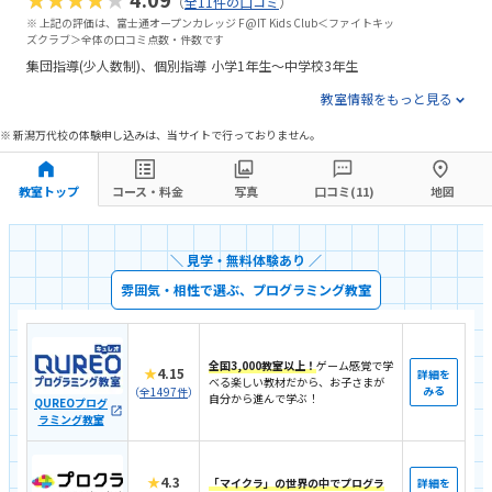
（
全11件の口コミ
）
※ 上記の評価は、富士通オープンカレッジ F@IT Kids Club＜ファイトキッ
ズクラブ＞全体の口コミ点数・件数です
集団指導(少人数制)
個別指導
小学1年生〜中学校3年生
教室情報をもっと見る
※ 新潟万代校の体験申し込みは、当サイトで行っておりません。
教室トップ
コース・料金
写真
口コミ(11)
地図
＼ 見学・無料体験あり ／
雰囲気・相性で選ぶ、プログラミング教室
全国3,000教室以上！
ゲーム感覚で学
★
4.15
詳細を
べる楽しい教材だから、お子さまが
みる
（
全1497件
）
自分から進んで学ぶ！
QUREOプログ
ラミング教室
★
4.3
「マイクラ」の世界の中でプログラ
詳細を