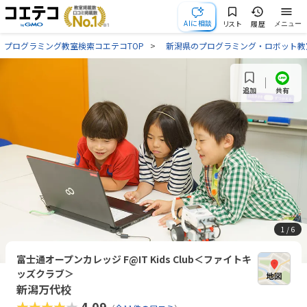
AIに相談
リスト
履歴
メニュー
プログラミング教室検索コエテコTOP
新潟県のプログラミング・ロボット教
共有
追加
1
/ 6
富士通オープンカレッジ F@IT Kids Club＜ファイトキ
ッズクラブ＞
新潟万代校
★★★★★
4.09