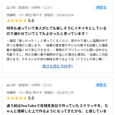
ける・困った時にはすぐ先生に声をかけられる環境子供曰く、暖房が暑す
通塾生
品川校〈直営校〉の評判・口コミ
ぎることがあると言っていましたが、総じて良い教室だと思います。
受講時：小1~現在/男の子
投稿日：2024/02/04
★★★★★
5.0
何年も通っていて本人がとても楽しそうにイキイキとしている
ので通わせていてとてもよかったと思っています！
・毎回「楽しかった！」と帰ってくるくらい、和やかで楽しい空間の中で
学べる環境だと感じます。・授業の進捗度や子どもの様子を記載した報告
書が毎回届くので安心できます。・専用のアプリでいつでも問い合わせも
可能ですし、何かお願い事や疑問点が生じた場合も適切に・迅速にご対応
頂けます。テキストは子供が興味を持てるような（イラストが多い等）内
容のもので、自宅で振り返る際もとてもわかりやすいです。品川駅直結で
続きを読む(569字)
とても便利です。雨に濡れることもないのでどこからでも通いやすいかと
おもいます。設備面はとても充実しており、雰囲気も明るいです。また、
引率者が使用できるラウンジもあり、読書やお仕事をしている方もいたり
ととても便利です。他社と比較した際に料金設定がとても良心的だったこ
通塾生
品川校〈直営校〉の評判・口コミ
とは決め手の一つでした。・生徒の特性や意志を尊重して、その子にあっ
た学びを提供していると感じます。・すべてにおいてとても柔軟に細かく
受講時：小1~現在/男の子
投稿日：2024/01/29
調整・対応してくださいます。・授業の振替がアプリから簡単に行えるた
★★★★★
5.0
めすごく助かっています。・毎年発表会があり、他の生徒のみなさんの作
品やプレゼンテーションを観ることができ、本人にとてもいい刺激と喜び
通う前はYouTubeで見様見真似で作っていたスクラッチを、ち
を与えています。いつでも見学もでき、お聞きすればご対応頂けるのです
ゃんと理解した上で作るようになってきたかな、と感じていま
が、講師の方とお話しする機会がなかなかないので細かい様子が気になる