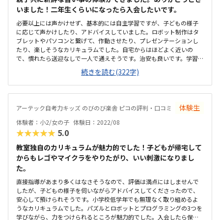
いました！二年生くらいになったら入会したいです。
必要以上には声かけせず、基本的には自主学習ですが、子どもの様子
に応じて声かけしたり、アドバイスしていました。ロボット制作はタ
ブレットやパソコンと繋げて、作動させたり、プレゼンテーションし
たり、楽しそうなカリキュラムでした。自宅からはほどよく近いの
で、慣れたら送迎なしで一人で通えそうです。治安も良いです。学習塾
と似た雰囲気で、アットホームな雰囲気の教室でした。室内は白を基
続きを読む(322字)
調としたレイアウトでした。プログラミング教室なので、安くはない
ですが、月に3,4回のレッスンがあるので、小さな子どもも学習したこ
とを忘れずに次の週のレッスンに参加できそうです。三年生くらいか
らの受講のプログラミング教室が多い中、年長児から受け入れている
体験生
アーテック自考力キッズ のびのび楽舎 ピコの評判・口コミ
のでありがたいです。
体験者：小2/女の子
体験日：2022/08
★★★★★
5.0
教室独自のカリキュラムが魅力的でした！子どもが帰宅して
からもレゴやマイクラをやりたがり、いい刺激になりまし
た。
直接指導があまり多くはなさそうなので、評価は満点にはしませんで
したが、子どもの様子を伺いながらアドバイスしてくださったので、
安心して預けられそうです。小学校低学年でも無理なく取り組めるよ
うなカリキュラムでした。パズルとロボットとプログラミングの3つを
学びながら、力をつけられるところが魅力的でした。入会したら保護