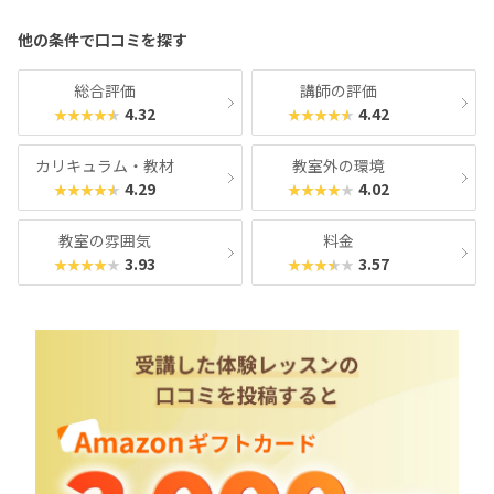
ー
ー
他の条件で口コミを探す
ジ
ジ
へ
へ
総合評価
講師の評価
4.32
4.42
★★★★★
★★★★★
カリキュラム・教材
教室外の環境
4.29
4.02
★★★★★
★★★★★
教室の雰囲気
料金
3.93
3.57
★★★★★
★★★★★