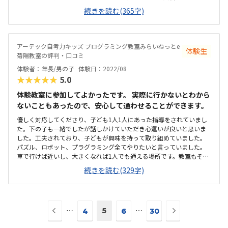
者の送迎は必要にはなりそうですが、ほかの教室に比べたら自宅から
続きを読む(365字)
も遠くないのでありがたいです。プログラミングに集中できるような
シンプルなレイアウトでした。プログラミングの進度の表が貼ってあ
りました。プログラミング教室のなかでは平均的な価格だと思いま
す。月に3,4回のレッスンがあるので、子どもが学習したないようを忘
アーテック自考力キッズ プログラミング教室みらいねっとe
体験生
れなそうです。保護者も体験を見学できたので、先生の教え方や考え
菊陽教室の評判・口コミ
が垣間見れて、今後の子育にも役立ちそうです。
体験者：年長/男の子
体験日：2022/08
★★★★★
5.0
体験教室に参加してよかったです。 実際に行かないとわから
ないこともあったので、安心して通わせることができます。
優しく対応してくださり、子ども1人1人にあった指導をされていまし
た。下の子も一緒でしたが話しかけていただき心遣いが良いと思いま
した。工夫されており、子どもが興味を持って取り組めていました。
パズル、ロボット、プラグラミング全てやりたいと言っていました。
車で行けば近いし、大きくなれば1人でも通える場所です。教室もそん
なに大きくないので、駐車場も十分だと思います。柔らかい雰囲気で
続きを読む(329字)
安心して通わせられます。生徒とコミュニケーションを取りながら距
離が近く良いと思いました？回数が多くても長続きしないのでちょう
ど良いと思います。値段もそこまで高くないので問題ありません。子
どもが興味をもって取り組み、行きたい言ったところ。教室の雰囲気
前
次
⋯
5
⋯
もよく、親としても安心できました。
4
6
30
の
の
ペ
ペ