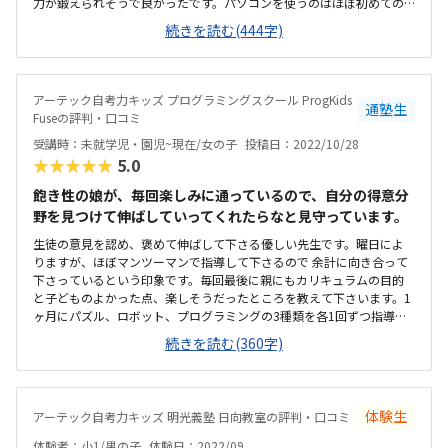
力が鍛えられそうで良かったです。パソコンを使うのはほぼ初めての
体験でしたが、自分の組んだプログラムをロボットに送信してロボッ
続きを読む(444字)
トが動くのに大興奮でした。アクセスとしては交差点を2つ超えなけれ
ばならないのが少し心配ですが、距離はそんなに遠くないのが嬉しい
です。綺麗に整理整頓されていてアットホームな雰囲気が居心地よ
く、パソコンと机も十分に揃えられていて良かったです。今通ってい
アーテック自考力キッズ プログラミングスクール ProgKids
通塾生
る習い事の中では一番高額ですが、他のロボットやプログラミング教
Fuseの評判・口コミ
室と比べればお手頃だと思います。カリキュラムや教材も良かったで
受講時：未就学児・園児~現在/女の子
投稿日：2022/10/28
すが、何より先生がやさしく何をするにも褒めてもらえて、少し難し
★★★★★
5.0
いことも拗ねたりせず子どもが生き生きと楽しそうに最後までやれた
ことが嬉しかったです。
飽き性の娘が、毎回楽しみに通っているので、自分の得意分
野を見つけて伸ばしていってくれたらなと見守っています。
生徒の意見を認め、褒めて伸ばして下さる優しい先生です。曜日によ
りますが、ほぼマンツーマンで指導して下さるので 余計に向き合って
下さっているという印象です。毎回最後に親にもカリキュラムの目的
と子どものよかった点、楽しそうだったところを教えて下さいます。1
ヶ月にパズル、ロボット、プログラミングの3種類を各1回ずつ指導し
てくださるので、バランスよく学べます。当方は自転車で通ってお
続きを読む(360字)
り、駐輪場がとても広いので 子どもと二台で行っても置きやすく助か
っています。机と椅子は人数分用意されており、ロボット等を動かせ
る場所も広くとってあります。消毒や換気など、コロナ対策もしっかり
されています。毎月の月謝は上述したようにパズル、ロボット、プロ
体験生
アーテック自考力キッズ 明光義塾 日向教室の評判・口コミ
グラミングの3種類が学べ、ほぼマンツーマンで指導してくださるの
で、リーズナブルだと思います。
体験者：小1/男の子
体験日：2022/09