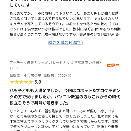
しています。
控えめですが、丁寧に説明して下さいました。あまり押しが強く勧誘
されると引いてしまうので控えめでいいと思います。キュレオのカリ
キュラムを導入しているそうです。ロボットを作るための教材（ブロ
ック）は子供の食いつきは抜群でした。教材に約3万円かかるので初期
投資が高くつきます。駐車場はないですが、交通量の少ない広い道沿
いなので車でも送迎がしやすそうです。子どもがもう少し大きくなっ
続きを読む(430字)
て自分で自転車で行くようになっても道が広く安全に通えそうです。
帰りにガチャガチャをさせてもらえたりポイントを貯めるとグッズと
引き換えをできたり。授業内容以外の部分でも子供が飽きず通えるき
っかけになりそうです。習い事のなかでも費用は高めだと思います。個
アーテック自考力キッズ バレッドキッズ 穴師教室の評判・
体験生
別指導という部分では致し方ないのかなと思います。偶然入金無料キ
口コミ
ャンペーン中だったのでお得に入会できました。塾なのでプログラミ
体験者：小1/男の子
体験日：2022/10
ング以外もやってますので、今後英語や算数などに切り替えたり合わ
★★★★★
5.0
せて受講したりできるので長くお世話になりそうです。
私も子どもも大満足でした。 今回はロボット&プログラミン
グの方で受けましたが、パソコン教室の方もこれからの時代
役立ちそうで興味が湧きました。
じっとしていられず、話も最後まで聞いているのが難しい息子です
が、とても穏やかに優しく接して下さり安心しました。私の質問にも
丁寧に答えて下さりリラックスして話ができて嬉しかったです。体験
で使ったブロックと教材に子どもが夢中になっていて、想像力や発想