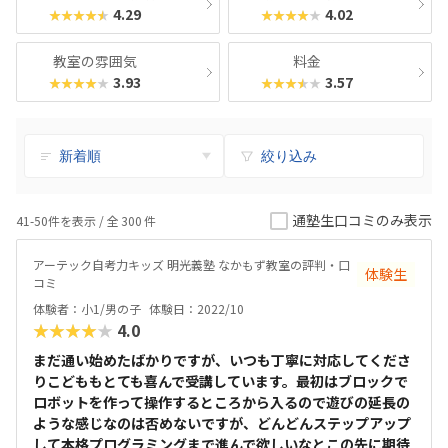
4.29
4.02
★★★★★
★★★★★
教室の雰囲気
料金
3.93
3.57
★★★★★
★★★★★
絞り込み
通塾生口コミのみ表示
41-50件を表示 / 全
300
件
アーテック自考力キッズ 明光義塾 なかもず教室の評判・口
体験生
コミ
体験者：小1/男の子
体験日：2022/10
★★★★★
4.0
まだ通い始めたばかりですが、いつも丁寧に対応してくださ
りこどももとても喜んで受講しています。最初はブロックで
ロボットを作って操作するところから入るので遊びの延長の
ような感じなのは否めないですが、どんどんステップアップ
して本格プログラミングまで進んで欲しいなとこの先に期待