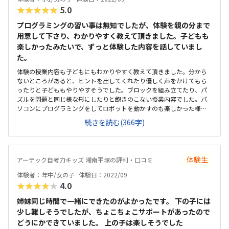
★★★★★
5.0
プログラミングの習い事は無知でしたが、体験を親の分まで
用意して下さり、わかりやすく教えて頂きました。子どもも
楽しかったみたいで、ずっと体験した内容を話していまし
た。
体験の授業内容も子どもにもわかりやすく教えて頂きました。分から
ないところがあると、ヒントを出してくれたり優しく声をかけてもら
ったりと子どももやりやすそうでした。ブロックを組み立てたり、パ
ズルを問題と同じ様な形にしたりと飽きのこない授業内容でした。パ
ソコンにプログラミングをしてロボットを動かすのも楽しかった様で
す。駅の近くですが、騒音も無くとても静かな環境です。建物の隣に駐
続きを読む(366字)
車場もあるので、雨の日もすぐ入れます。とても清潔感のある教室
で、安心して過ごせました。窓もあるので部屋も明るかったです。今
している他の習い事より高めですが、プログラミングはこのくらいな
のかなと。もう少しお値段が下がると嬉しいです。興味を持っている
体験生
アーテック自考力キッズ 湘南平塚の評判・口コミ
ことだったので、子どもが集中して楽しんで体験してました。先生も
わかりやすく教えて下さいました。良い雰囲気でした。
体験者：年中/女の子
体験日：2022/09
★★★★★
4.0
姉妹同じ時間で一緒にできたのがよかったです。 下の子には
少し難しそうでしたが、ちょこちょこサポートがあったので
どうにかできていました。 上の子は楽しそうでした