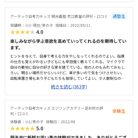
飽きずに取り組める内容のようでした。自宅からは少し遠いのです
が、電話で駐車場の場所説明があったので安心して行けました。これ
は個人差でしょうがないかもしれないですが、椅子が高くて足が地面
通塾生
アーテック自考力キッズ 明光義塾 荒江教室の評判・口コミ
につかず、机も高かったので、わざとなのか？大丈夫なのか気になり
ました。小学生用の机・椅子があれば尚良いです。先生方も静かな優
受講時：小2~現在/男の子
投稿日：2022/09/11
しい雰囲気で、子ども達の集中しやすそうな、いい環境に感じまし
★★★★★
4.0
た。個人的には高いですが、一月の月謝代金がもっと高い教室も見た
ので、納得はしています。子ども達の様子を集中してみてくださる様
楽しみながら学ぶ意欲を高めていってくれるのを期待してい
子がみれて安心できる教室だと感じました。子どもも、優しい先生だ
ます。
とすぐ認識して、的確な指導もあり信頼できます。
ヒントを与えて、自身で考える力をやしなってくれるのでよい。指導
の仕方も覚えがわるい子どもにも辛抱強く教えてくれる。マイクラで
自分の敷地に自分の好きな家を建てている。他の人のもみれておもし
ろい。明るい場所だからいいけど、車が多いので気をつけさせたい。
自転車置き場もあり子どもたちも挨拶していてよい。少人数制なので
しっかり教えてもらえる印象。もう少し安いとうれしいが、宿題もみ
続きを読む(363字)
てくれるとのことだけど本人はすでに宿題終わらせてるのでプログラ
ミング終わったらすぐ帰ってくる。子どもがたのしく通っている。私
が教えるとイライラをぶつけてしまい良くないと思ったのでまかせて
よかった子どもしか通ってないので聞きたいことをメールかなんかで
アーテック自考力キッズ エジソンアカデミー足利校の評
体験生
ききたい（休みの日とか）日にち変更なども可能で助かる。電話じゃ
判・口コミ
なくてメールからできるとかであるとうれしい。
体験者：小1/男の子
体験日：2022/08
★★★★★
5.0
親子共に新鮮な習い事の体験ができました。ありがとうござ