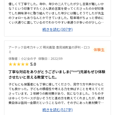
優しくて丁寧でした。年中、年少の二人でしたが少し言葉が難しいか
な？という印象ですたくさん褒め言葉を使ってくださったのか好印象
でした興味津々に取り組んでいました年少には難しそうでしたが先生
のフォローもありなんとかできていました。駐車場がちょっと停めに
くい大通りに面しているのでわかりやすい車通りが多いのが少し心配
明るくてきれいでした靴のまま中に入るので雨の日など滑らないか
続きを読む(307字)
な？という心配や下に落としたときなど汚れないかな？という心配は
あります初期セットが少し高い印象です2年で約3万の教材は高いと思
いますその後のクラスアップでも使用できるならいいですが…先生が
子どもをたくさん褒めてくださったことがとてもよかったです
アーテック自考力キッズ 明光義塾 豊見城教室の評判・口コ
体験生
ミ
体験者：小2/女の子
体験日：2022/09
★★★★★
5.0
丁寧な対応をありがとうございましま(*^^*)兄弟もぜひ体験
させたいと思える教室でした。
子どもにも保護者にも丁寧に接してくださり、見守り方や声かけもと
ても良かった。子どもの積極性や考える力を伸ばすことを考えてくだ
さっています。２年縛りの教材費があり、気になりました。うちの子
はゆっくりペースが合いそうだと進め方を教えてくれましたが、教材
費自体は皆同一金額だということなので、その子にあった教材費で対
応していただくと助かると思いました。体験での感想ですが、発達遅
続きを読む(517字)
れのある子なので難しいと集中がきれると思っていましたが、楽しく