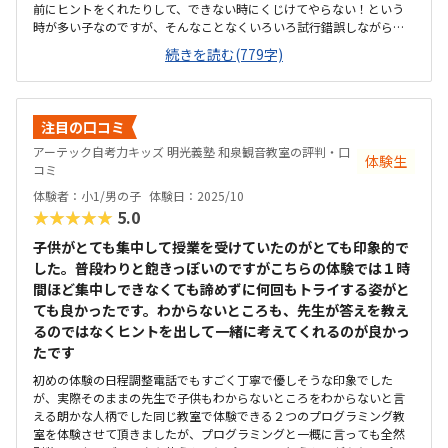
前にヒントをくれたりして、できない時にくじけてやらない！という
時が多い子なのですが、そんなことなくいろいろ試行錯誤しながらで
きた！が増えていってました。ブロックとワークシートを使った教材
続きを読む(779字)
は、子どもの興味関心が高く30分以上集中してやっていました。鉛筆
を持って考えるじゃなく指先で実際に動かして考えるは、活発的な年
長男子にはハマっていたようです。車をプログラミングで動かす教材
は、何がどうなったら動くのかがあまりよくわかっていなさそうなの
注目の口コミ
と、パソコン操作がほぼ初めてだったので、マウスの機微な動かし方
アーテック自考力キッズ 明光義塾 和泉観音教室の評判・口
が難しく飽きてました。教材自体は、プログラミングした通りに動く
体験生
コミ
という物でとても面白いなと親は思いました。駐車場は2台ありました
が、私は運転が上手ではないので何度も切りかえしながら停めまし
体験者：小1/男の子
体験日：2025/10
た。駐輪場もありました。交差点付近に立地しており、比較的車も多
★★★★★
5.0
いところです。建物の2階で、明るい雰囲気でした。チャイムもなって
いて塾という感じでした。年長から通うには早いかなという雰囲気で
子供がとても集中して授業を受けていたのがとても印象的で
はあります。机や椅子はたくさんあり仕切りなどもありました。プロ
した。普段わりと飽きっぽいのですがこちらの体験では１時
グラミング教室が他にないので比較できないのですが、教材費が結構
間ほど集中しできなくても諦めずに何回もトライする姿がと
かかるなという印象でした。他の習い事と比べても、3000〜5000円程
ても良かったです。わからないところも、先生が答えを教え
高いです。年長での習い事としては高いかなぁという印象です。ブロッ
るのではなくヒントを出して一緒に考えてくれるのが良かっ
ク教材が子どもにハマる物でとても集中してできていました。これは
どうだろう？これは？と試行錯誤しながらやっていたので親としても
たです
楽しそうで嬉しかったです。また体験したブロックを頂けたので子ど
初めの体験の日程調整電話でもすごく丁寧で優しそうな印象でした
もは大喜びで帰りの車で早速いろいろな物を作っていました。
が、実際そのままの先生で子供もわからないところをわからないと言
える朗かな人柄でした同じ教室で体験できる２つのプログラミング教
室を体験させて頂きましたが、プログラミングと一概に言っても全然