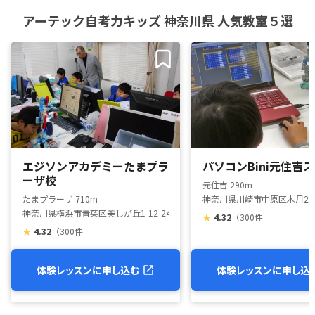
アーテック自考力キッズ 神奈川県 人気教室５選
エジソンアカデミーたまプラ
パソコンBini元住吉
ーザ校
元住吉 290m
たまプラーザ 710m
神奈川県川崎市中原区木月2-7-
神奈川県横浜市青葉区美しが丘1-12-24 203
★
4.32
（300件
★
4.32
（300件
体験レッスンに申し込む
体験レッスンに申し込