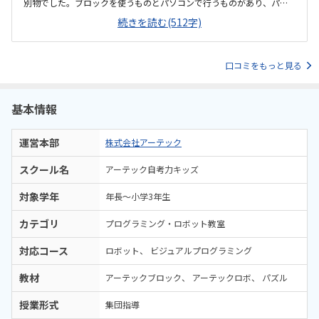
別物でした。ブロックを使うものとパソコンで行うものがあり、パソ
コンの方は家では学習できないしタイピングの練習も取り入れていた
続きを読む(512字)
のでイイなと思いました家から近いのでとても通いやすいし、駐車場
も教室の真下にあるので雨の日でも心配いりません。ただ前面の道路
が夕方にかけて混むのでそこだけ減点ポイントです個別指導塾ですが
口コミをもっと見る
静かで集中してプログラミングに取り組める環境でした。また先生が
近くでずっと見てくださってるので安心感がありますプログラミング
教室の割にはお安い方だとは思いますが、他の身体を動かす系の習い
事に比べると諸費用などもかかるので高いです。教材は一年生の子供
基本情報
でもとっつきやすい印象でした。またわからないところはすぐに先生
に聞ける環境がありよかったです。パソコンを使う機会が全くないの
運営本部
株式会社アーテック
でパソコンを触るだけで子供は嬉しそうでした。その嬉しいが将来の
何かにつながればいいなと思います。
スクール名
アーテック自考力キッズ
対象学年
年長～小学3年生
カテゴリ
プログラミング・ロボット教室
対応コース
ロボット
ビジュアルプログラミング
教材
アーテックブロック
アーテックロボ
パズル
授業形式
集団指導