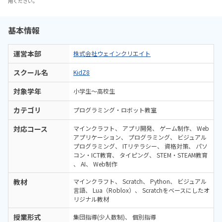
用ください。
基本情報
運営本部
株式会社ウェインクリエイト
スクール名
KidZ8
対象学年
小学生～高校生
カテゴリ
プログラミング・ロボット教室
対応コース
マインクラフト
アプリ開発
ゲーム制作
Web
アプリケーション
プログラミング
ビジュアル
プログラミング
ITリテラシー
資格対策
パソ
コン・ICT教育
タイピング
STEM・STEAM教育
AI
Web制作
教材
マインクラフト
Scratch
Python
ビジュアル
言語
Lua（Roblox）
Scratchをベースにしたオ
リジナル教材
授業形式
集団指導(少人数制)
個別指導