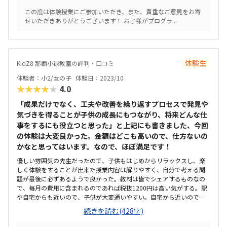
るようですが、他の習い事と比較すると高いです。費用対効果がある
この度は体験授業にご参加いただき、また、貴重なご意見をお寄
か、じっくり検討する必要があります。対応してくれた先生がとても
せいただきありがとうございます！ お子様がプログラ...
親切でした。体調不良で休んでしまった場合でも、授業の振替が可能
ということで安心しました。授業の実施日も多いため、学校や他の習
い事とのスケジュール調整がしやすいと思いました。子どももとても
楽しんで取り組んでいました。
体験生
KidZ8 那覇小禄教室の評判・口コミ
体験者：小2/女の子
体験日：2023/10
★★★★★
4.0
「成果だけでなく、工夫や改善を繰り返すプロセスで発見や
気づきを得ることが子供の成長にもつながり、将来どんな仕
事をするにも役立つと思った」と上記にも書きました、今回
の体験は大変良かった。金額はどこも高いので、仕方ないの
かなと思ってはいます。なので、ほぼ満足です！
優しい雰囲気の先生だったので、子供もはじめからリラックスし、楽
しく体験をすることが出来た授業内容は解りやすく、自分で考える問
題が最後に必ずあるようで良かった。教材は皆でシェアするものなの
で、毎月の費用に含まれるのであれば税抜1200円は高い気がする。駅
や自宅からも近いので、子供が大変通いやすい。自宅から近いので歩
いて通わすため私は気にならないが、駐車場はせまいです。教室の雰
続きを読む(428字)
囲気・設備も良かったのだがAppleのキーボードだけだったので、他の
ものもあれば良いなと思った授業内容には満足しているが、金額は正