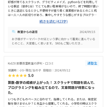
好感が持てるスクラッチ、グラビティメイズ、pythonなどを利用して
いる駅近（徒歩1分）でとても良い駐車場がないので、終了時間が遅い
ときに送迎となると少し不便椅子が座り易く清潔感があるとのこと机
は一人一人の区切りがあり、集中しやすそうな感じがするプログラミ
ング教室は軒並み高い印象があり、こちらも同じく高い料金体系がが
続きを読む(423字)
サイト等に詳しく記載されているといいと思うLINEで当月の予定が分
かりやすく表示されるので良いLINE等での質問に対する回答が丁寧で
教室からの返信
2024/09/15
早い検定やコンテストなど、やる気が継続されるような工夫がされて
いる子どもが、夏休みの宿題の一部にプログラミングで作ったゲーム
お子様がテーマパークのSEという夢に向かって着実に進んでいる
を提出したいとの要望に、色々サポートしてくれた今のところは特に
とのこと、大変嬉しく思います。 SNSもご覧いただき...
ないが、料金体系の明確化が課題かと思うきょうだいで通っているの
で、きょうだい割など月謝の割引システムなどあると非常に嬉しい今
後是非検討してもらいたい
通塾生
KidZ8 那覇首里教室の評判・口コミ
受講時：小5~現在/女の子
投稿日：2024/09/12
★★★★★
5.0
算数•数学の成績が上がった！ スクラッチで問題を読んで、
プログラミングを組み立てるので、文章問題が得意になっ
た。
いつも子どものペースに合わせて、指導してくれる。または、検定試
験を受けませんか？と先生から提案してくれる。小学校の時はスクラ