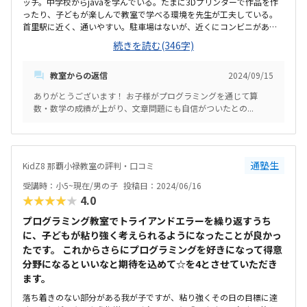
ッチ。中学校からjavaを学んでいる。たまに3Dプリンターで作品を作
ったり、子どもが楽しんで教室で学べる環境を先生が工夫している。
首里駅に近く、通いやすい。駐車場はないが、近くにコンビニがある
ので、帰りに待ち合わせしやすい。1人に1台PCが使えるので、じっく
続きを読む(346字)
りプログラミングが学べる。教室内も静かで清潔。適切な授業料だと
思う。事前に来月の授業時間を教えてくれる。定期テストが近い時、
教室からの返信
2024/09/15
授業日時を変更してくれる。振替もできる。検定試験に挑戦させてく
れる！いつも自信なさげな子が、検定試験に合格したら、自信がつい
ありがとうございます！ お子様がプログラミングを通じて算
たのか、学校の勉強やスポーツ等、色んな事に頑張るようになった。
数・数学の成績が上がり、文章問題にも自信がついたとの...
通塾生
KidZ8 那覇小禄教室の評判・口コミ
受講時：小5~現在/男の子
投稿日：2024/06/16
★★★★★
4.0
プログラミング教室でトライアンドエラーを繰り返すうち
に、子どもが粘り強く考えられるようになったことが良かっ
たです。 これからさらにプログラミングを好きになって得意
分野になるといいなと期待を込めて☆を4とさせていただき
ます。
落ち着きのない部分がある我が子ですが、粘り強くその日の目標に達