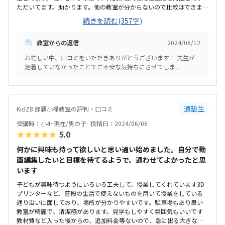
ただいてます。助かります。他の教室が分からないので比較はできませ
んが、いつもきちんと整理できていて勉強しやすいと思います。他の
続きを読む(357字)
プログラミング教室より良心的な金額だと思います。追加料金も無い
ので助かります。小学2年生から通いだして、早すぎるかとも思いまし
教室からの返信
2024/06/12
たが、先生方が根気よく教えて頂いて、自分でゲームらしき物？が作
れた時には楽しそうに報告してくれました。最近はタイピングの練習
お忙しい中、口コミをいただきありがとうございます！ 先生が
も楽しそうにやってます。最初の頃は先生が固定されず少し気になり
定着していなかったことでご不安な気持ちにさせてしま...
ました。後は特にありません。
通塾生
KidZ8 那覇小禄教室の評判・口コミ
受講時：小4~現在/男の子
投稿日：2024/06/06
★★★★★
5.0
何かに興味も持って欲しいと思い通い始めました。自分で動
画編集したいと目標を待てるようで、通わせてよかったと思
います
子どもが興味待つようにいろいろ工夫して、授業してくれています3D
プリンターなど、普段の生活で使えないものを用いて授業をしている
通り沿いに面しており、場所が分かりやすいです。駐車場もあり良い
教室が綺麗で、清潔感があります。見学もしやすく雰囲気もいいです
教材費など入った後からの、追加料金等ないので、急に出る大きな出