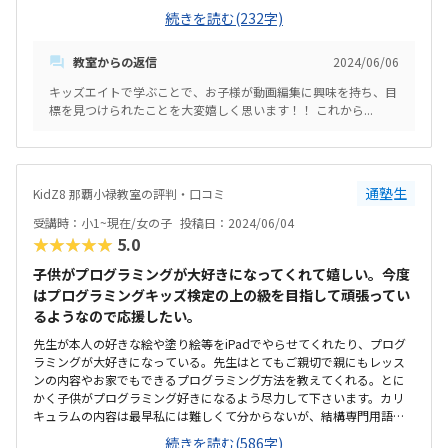
費がなく良い最近の試験で、目標点より高得点で合格できとても喜ん
続きを読む(232字)
でました。初めての試験だったので自信がついたようです特になしこ
れからもよろしくお願いします
教室からの返信
2024/06/06
キッズエイトで学ぶことで、お子様が動画編集に興味を持ち、目
標を見つけられたことを大変嬉しく思います！！ これから...
通塾生
KidZ8 那覇小禄教室の評判・口コミ
受講時：小1~現在/女の子
投稿日：2024/06/04
★★★★★
5.0
子供がプログラミングが大好きになってくれて嬉しい。今度
はプログラミングキッズ検定の上の級を目指して頑張ってい
るようなので応援したい。
先生が本人の好きな絵や塗り絵等をiPadでやらせてくれたり、プログ
ラミングが大好きになっている。先生はとてもご親切で親にもレッス
ンの内容やお家でもできるプログラミング方法を教えてくれる。とに
かく子供がプログラミング好きになるよう尽力して下さいます。カリ
キュラムの内容は最早私には難しくて分からないが、結構専門用語を
覚えてくるので驚いている。授業は毎回楽しみにしている。小禄駅か
続きを読む(586字)