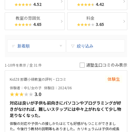
4.52
4.42
★★★★★
★★★★★
教室の雰囲気
料金
4.65
3.65
★★★★★
★★★★★
絞り込み
通塾生口コミのみ表示
1-10件を表示 / 全
31
件
体験生
KidZ8 那覇小禄教室の評判・口コミ
体験者：中1/女の子
体験日：2024/06
★★★★★
3.0
対応は良いが子供も前向きにパソコンやプログラミングが好
きがなければ、難しいステップには中々上がれなくて少し物
足りなくなった。
体験の対応や子供への接しかたはとても好感がもつことができまし
た。今後行う教材の説明等もありました。カリキュラムは子供の成長