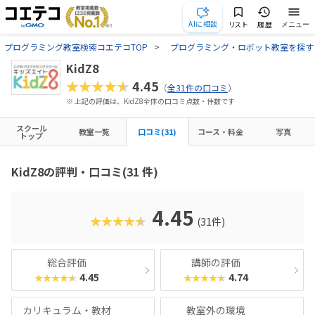
AIに相談
リスト
履歴
メニュー
プログラミング教室検索コエテコTOP
プログラミング・ロボット教室を探す
KidZ8
★★★★★
4.45
（
全31件の口コミ
）
※ 上記の評価は、KidZ8全体の口コミ点数・件数です
スクール
教室一覧
口コミ(31)
コース・料金
写真
トップ
KidZ8の評判・口コミ(31 件)
4.45
★★★★★
(31件)
総合評価
講師の評価
4.45
4.74
★★★★★
★★★★★
カリキュラム・教材
教室外の環境