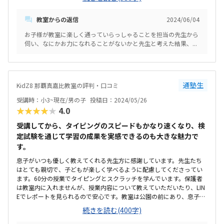
ら徒歩で行けるのでアクセスは便利だと思う。ただ駐車場が少ないの
でそこは難点かも？金城小学校中学校の通学範囲なので、そちらの生
教室からの返信
2024/06/04
徒さんはかなり通いやすいと思う。教室はとても綺麗で、物がごちゃ
ごちゃせずシンプルで子ども達が気が散らないような環境だと思う。
お子様が教室に楽しく通っていらっしゃることを担当の先生から
ロボットや3Dプリンターもあり、女の子もとても興味を持つのに役立
伺い、なにかお力になれることがないかと先生と考えた結果、...
っていると思う。やや月謝は高めだが、授業で使用するアプリ等教材
費が高いと思うので致方ないと思う。その代わり専門的なレッスンを
受けられているので特に不満はない。小1からこちらに通い始めて、1
年でプログラミングキッズ検定のエントリーに合格でき、本人も大分
自信がついている。また、女の子なのであまりプログラミングに興味
通塾生
KidZ8 那覇真嘉比教室の評判・口コミ
がないかもしれないと思ったが、今では親の私より詳しくて驚いてい
受講時：小3~現在/男の子
投稿日：2024/05/26
る。まだ小学2年生なので、漢字に四苦八苦しているようです。教材
★★★★★
4.0
等、出来るだけふりがながあればいいなと思います。
受講してから、タイピングのスピードもかなり速くなり、検
定試験を通じて学習の成果を実感できるのも大きな魅力で
す。
息子がいつも優しく教えてくれる先生方に感謝しています。先生たち
はとても親切で、子どもが楽しく学べるように配慮してくださってい
ます。60分の授業でタイピングとスクラッチを学んでいます。保護者
は教室内に入れませんが、授業内容について教えていただいたり、LIN
Eでレポートを見られるので安心です。教室は公園の前にあり、息子の
授業中にそこで遊んだりできます。また、1階にあるパン屋さんもおす
続きを読む(400字)
すめです。教室は狭いですが、清潔で綺麗な印象があります。学習環境
としては十分です。料金は高いと思いましたが、相場から見ても妥当