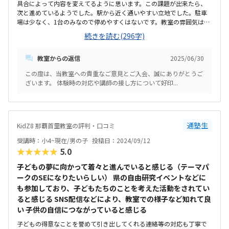
具合によって内容を変えてるように思います。この課題が出来たら、
次と進めているようでした。駅から近く通いやすい立地でした。駐車
場は少なく、1台のみなので停めやすくはないです。教室の雰囲気は設
備も含めて整っており、清潔でとても良かったです。ちょっと頭を使
続きを読む(296字)
って遊ぶボードゲーム？なども置いてました。料金に対して少し授業
が物足りなく感じてしまう時があった。授業を通して自宅でも出来る
教室からの返信
2025/06/30
ことを教えていただけるので、やる気があれば伸びると思います。
色々と興味があることを深掘ってくれる
この度は、当教室への貴重なご意見とご入会、誠にありがとうご
ざいます。 体験時の対応や講師の接し方について好印...
通塾生
KidZ8 那覇首里教室の評判・口コミ
受講時：小4~現在/男の子
投稿日：2024/09/12
★★★★★
5.0
子どもの夢に向かって着々と進んでいると感じる（テーマパ
ークのSEになりたいらしい） 県の自由研究イベントなどに
も参加しており、子どもたちのことを考えた活動をされてい
ると感じる SNS配信などにより、教室での様子など知れて良
い 子供の自信につながっていると感じる
子どもの得意なことを誉めて引き出してくれる連絡等の対応も丁寧で