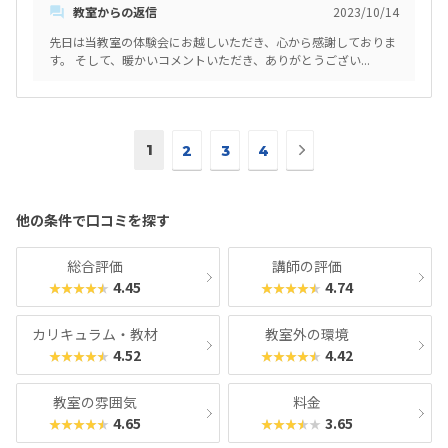
教室からの返信
2023/10/14
直安くはないので、もう少しお安くなっていただけるとありがたい別
の習い事でそろばんに通わせていたが、そこでは答えを間違えると先
先日は当教室の体験会にお越しいただき、心から感謝しておりま
生が怒り、スパルタなため子供が萎縮し、行きたがらない日もあり可
す。 そして、暖かいコメントいただき、ありがとうござい...
哀想だった。こちらの教室では、失敗してもなぜだろうと楽しく考え
させてくれて、子供に寄り添ってくれるところが良かった！子供も楽
しかったようで、もっとやりたがっていた。
次
1
2
3
4
の
ペ
ー
他の条件で口コミを探す
ジ
へ
総合評価
講師の評価
4.45
4.74
★★★★★
★★★★★
カリキュラム・教材
教室外の環境
4.52
4.42
★★★★★
★★★★★
教室の雰囲気
料金
4.65
3.65
★★★★★
★★★★★