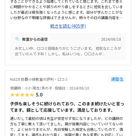
することができるよう指導してくれていると感じます。これまで答え
に時間がかかることや誤りのやり直しをするときに短気を出していま
したが最近は根気強くなったように感じます。自分が学んだことがな
い分野なので明確な評価はできませんが、時々その日の講義内容を覗
くと少しずつレベルアップしていることがわかります。掛け持ちの習
続きを読む(405字)
い事のために時間調整をしていただくことがあるのですが、可能な範
囲で対応していただいており、通いやすいです。教室は整頓され、レ
教室からの返信
2024/06/18
ッスンに集中しやすい雰囲気だと思います。設備も新しく、特段マイ
ナスに感じる点はありません。他の教室と比較すれば高いと思います
お忙しい中、口コミ投稿ありがとうございます。 短気なところが
が、いくつかの教室と比較する際に代表の方とお話ししてこの教室に
出ていたんですね！しかし、私はいつも、〇〇さんが...
決めたので気になりません。レッスンの時間の振替の際、空いている
時間であれば快く引き受けてくださいます。今のところ特にありませ
ん。
通塾生
KidZ8 那覇小禄教室の評判・口コミ
受講時：小2~現在/男の子
投稿日：2024/06/10
★★★★★
5.0
子供も楽しそうに続けられており、このまま続けたいと言っ
てます。親として応援しています。満足しております。
通いだして最初の頃は先生が安定せず気になりましたが、どの講師の
方も丁寧に教えて頂いてました。親が授業内容についていけてないの
で、よく分かりませんが、先日受験した検定も合格していたので、満
足してます。場所もわかり易く、体調が悪く急な変更にも対応してい