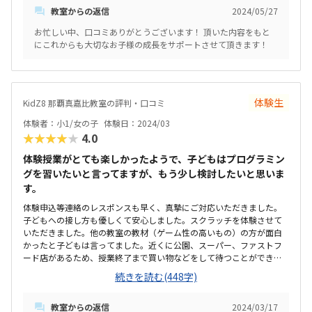
教室からの返信
2024/05/27
な範囲だと思います。子どもが楽しそうに授業のことを話してくれる
のが嬉しいです。成果がすぐに見えなくても、楽しんで学んでいる様
お忙しい中、口コミありがとうございます！ 頂いた内容をもと
子が見られるのは安心です。検定試験もあるので、モチベーションも
にこれからも大切なお子様の成長をサポートさせて頂きます！
高まっています。強いて言えば料金が高い点ですが、これは私たちが
どう捉えるかによると思います。特にありません
体験生
KidZ8 那覇真嘉比教室の評判・口コミ
体験者：小1/女の子
体験日：2024/03
★★★★★
4.0
体験授業がとても楽しかったようで、子どもはプログラミン
グを習いたいと言ってますが、もう少し検討したいと思いま
す。
体験申込等連絡のレスポンスも早く、真摯にご対応いただきました。
子どもへの接し方も優しくて安心しました。スクラッチを体験させて
いただきました。他の教室の教材（ゲーム性の高いもの）の方が面白
かったと子どもは言ってました。近くに公園、スーパー、ファストフ
ード店があるため、授業終了まで買い物などをして待つことができま
す。駐車場は１台分しかなく、もう少しあるといいなと思いました。
続きを読む(448字)
ドアを開けるとすぐ教室（授業スペース）だったため、びっくりしま
した。その日は先生も生徒も男性ばかりだったため、娘を通わせても
教室からの返信
2024/03/17
大丈夫か気になりました。入会金や初月月謝無料のキャンペーンもあ