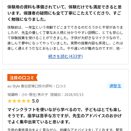
体験用の資料も準備されていて、体験だけでも満足できると思
います。保護者の疑問にも全て丁寧にこたえてくださり、すご
く勉強になりました。
体験前は、一年生という年齢でどこまでできるのだろうかと不安がありま
したが、先生の優しく丁寧なお人柄と分かりやすい説明に、とても安心し
て体験授業を受けることができました。子供が大好きなマイクラなので、
楽しんで夢中になってやっていました。実際の授業内容も拝見し、これは
楽しく通えそうだなとおもいました。やや遠いのが難点なのですが、他の
生徒さんも遠くから通われてる方が多いようで、通いにくさがあっても通
続きを読む(433字)
わせたい教室の良さがあるのだろうなと感じました。教室は広くて、綺麗
でした。自習環境も整っていて、仕切られてもいるけれど、目が届くよう
な開放的な作りでもあり、考えられた環境だなと感じました。他のプログ
ラミング教室は月2回のところが多かったので、月謝としてみるとやや高
注目の口コミ
いようにも見受けられましたが、先生がつきっきりで教えてくださるの
で、内容から考えると安いのではと思いました。達成感を感じられるよう
通塾生
au Style 春日部東口校の評判・口コミ
な声掛けもしてくださり、帰りにはやった！僕すごいね！と自信をつけて
受講時：小5~現在/男の子
投稿日：2026/05/15
いました。
★★★★★
5.0
マインクラフトを使いながら学べるので、子どもはとても楽し
そうです。座学は苦手な方ですが、先生のアドバイスのおかげ
でよく集中出来ていると思います。
生徒の進捗具合をよく見ながら、的確なアドバイスをしてくれます。堅苦