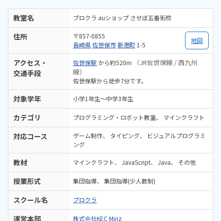
教室名
プロクラ auショップ させぼ五番街校
住所
〒857-0855
地図
長崎県
佐世保市
新港町
1-5
アクセス・
（JR佐世保線 / 西九州
佐世保駅
から約520m
線）
交通手段
佐世保駅から徒歩7分です。
対象学年
小学1年生～中学3年生
カテゴリ
プログラミング・ロボット教室
マインクラフト
対応コース
ゲーム制作
タイピング
ビジュアルプログラミ
ング
教材
マインクラフト
JavaScript
Java
その他
授業形式
集団指導
集団指導(少人数制)
スクール名
プロクラ
運営本部
株式会社KEC Miriz