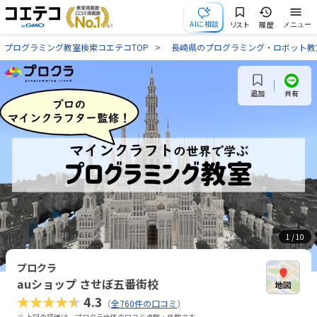
AIに相談
リスト
履歴
メニュー
プログラミング教室検索コエテコTOP
長崎県のプログラミング・ロボット教
共有
追加
1
/ 10
プロクラ
auショップ させぼ五番街校
★★★★★
4.3
（
全760件の口コミ
）
※ 上記の評価は、プロクラ全体の口コミ点数・件数です