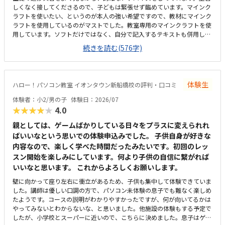
しくなく接してくださるので、子どもは緊張せず臨めています。マインク
ラフトを使いたい、というのが本人の強い希望ですので、教材にマインク
ラフトを使用しているのがマストでした。教室専用のマインクラフトを使
用しています。ソフトだけではなく、自分で記入するテキストも併用して
おり、参加度を高めているように感じられます。授業内容は、パソコン教
続きを読む(576字)
室でよくある放ったらかしではなく、マンツーマンでお互いに確認しなが
ら進めているのでとても生徒に寄り添っていると思います。自宅から自転
車でも車でも行ける距離で、駅の近くなので明るく、安心な場所にありま
す。車でも提携駐車場があるので、悪天候の時でも心配なさそうです。au
体験生
ハロー！パソコン教室 イオンタウン新船橋校の評判・口コミ
ショップの片隅を使用していますが、明るく窓際なので閉塞感はなく、静
かすぎでもないので、緊張せずに集中できています。マインクラフトのソ
体験者：小2/男の子
体験日：2026/07
フトやパソコンのメンテナンスも含めて考えると、安くはないものの高く
★★★★★
4.0
はないと思います。開講したばかりなのでまだ生徒が埋まっておらず、時
間割の融通が利くのが助かります。先生は2人在籍されていますが、お二
親としては、ゲームばかりしている日々をプラスに変えられれ
人とも若く、子どもは親しみやすいようです。夏休みの自由研究に使える
ばいいなという思いでの体験申込みでした。 子供自身が好きな
か尋ねたところ、具体的な例を教えてくださりとても参考になりました。
内容なので、楽しく学べた時間だったみたいです。初回のレッ
いまのところ見当たりません。
スン開始を楽しみにしています。何より子供の自信に繋がれば
いいなと思います。 これからよろしくお願いします。
壁に向かって座り左右に衝立があるため、子供も集中して体験できていま
した。講師は優しい口調の方で、パソコン未体験の息子でも難なく楽しめ
たようです。コースの説明がわかりやすかったですが、何が向いてるかは
やってみないとわからないな、と思いました。他施設の体験もする予定で
したが、小学校とスーパーに近いので、こちらに決めました。息子はゲー