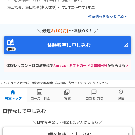
集団指導
集団指導(少人数制)
小学1年生～中学3年生
教室情報をもっと見る
＼ 最短
8/10(月)
〜体験OK！ ／
体験教室に申し込む
無料
体験レッスン＋口コミ投稿で
Amazonギフトカード2,000円分
がもらえる！
※ auショップ させぼ五番街校の体験申し込みは、当サイトで行っておりません。
教室トップ
コース・料金
写真
口コミ(760)
地図
日程なしで申し込む
＼ 日程希望なし・相談したい方はこちら ／
日程を相談して申し込む