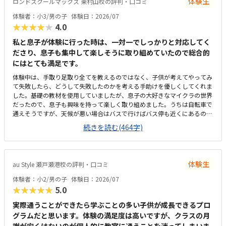
体験生
ロンドスクールマックス 東村山校の評判・口コミ
ってます。学校で使っているパソコンはタッチパネルタイプなので、キー
ボードは打てるかなと心配でしたが、すぐに慣れました。コマンド１つで
体験者：小3/男の子
体験日：2026/07
たくさん動物が出せるのがツボだったようです。
★★★★★
4.0
私と息子が体験に行った時は、一対一でしっかりと対応してく
ださり、息子も集中して楽しそうに取り組めていたので総合的
にはとても満足です。
体験中は、手取り足取り全てを教えるのではなく、子供が考えてやってみ
て失敗したら、どうして失敗したのかを考える手助けを優しくしてくれま
した。基礎の教材を使用していましたが、息子の大好きなマイクラの世界
だったので、息子も興味を持って楽しく取り組めました。うちは自転車で
通えそうですが、天候が悪い場合はバスで行けばバス停も近くにあるので
で通いやすいな思います。久米川駅からも近く、駐車場・駐輪場もあるの
続きを読む(464字)
でアクセスはいいと思います。入り口は施錠してあり、カードをかざすと
解錠され中に入れるシステムで防犯面でも安心できると思いました。建物
内もとても綺麗で、清潔感もあり良かったです。少人数制で手厚くしっか
り学べるということを考えればまあ許容範囲かなとも思います。ですが、
体験生
au Style 瀬戸瀬港校の評判・口コミ
週一回1時間でこの値段は少し高いなとも思うので、もう少し安かったら
嬉しいです。少人数で学べるので、先生の目も行き届き学びやすいと思い
体験者：小2/男の子
体験日：2026/07
ました。ただプログラミングを学ぶだけでなく、学校生活や将来にも役に
★★★★★
5.0
たつ考え方や取り組み方など成長出来そうな要素が沢山あるなと感じまし
た。
実際通うことができたら学ぶことの多い子供が成長できるプロ
グラムだと思います。体験の満足度は高いですが、クラスの月