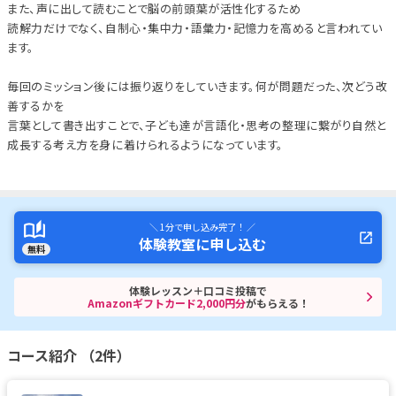
また、声に出して読むことで脳の前頭葉が活性化するため
読解力だけでなく、自制心・集中力・語彙力・記憶力を高めると言われてい
ます。
毎回のミッション後には振り返りをしていきます。何が問題だった、次どう改
善するかを
言葉として書き出すことで、子ども達が言語化・思考の整理に繋がり自然と
成長する考え方を身に着けられるようになっています。
＼ 1分で申し込み完了！ ／
体験教室に申し込む
無料
体験レッスン＋口コミ投稿で
Amazonギフトカード2,000円分
がもらえる！
コース紹介 （2件）