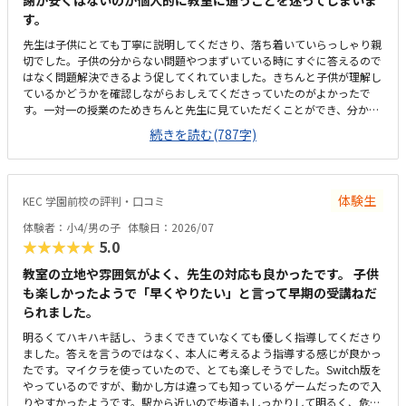
謝が安くはないのが個人的に教室に通うことを迷ってしまいま
す。
先生は子供にとても丁寧に説明してくださり、落ち着いていらっしゃり親
切でした。子供の分からない問題やつまずいている時にすぐに答えるので
はなく問題解決できるよう促してくれていました。きちんと子供が理解し
ているかどうかを確認しながらおしえてくださっていたのがよかったで
す。一対一の授業のためきちんと先生に見ていただくことができ、分から
ない時も先生に質問できるので子供にとっても安心して授業が受けれると
続きを読む(787字)
思いました。独自のプログラムを利用し、設定された目標に基づいたクラ
スだと思います。発表する日もあるようで、自分の言葉で考えや意見を伝
える力が養えることも魅力だと思いました。教材もきちんと用意していて
くださり、説明も子供がわかりやすいように丁寧でした。駐車場はとても
体験生
KEC 学園前校の評判・口コミ
広く、時間制限もないため授業の時間停めることができることがよかった
です。個人的には家から子供が自分で通える距離ではないのが残念です。
体験者：小4/男の子
体験日：2026/07
教室がほかの会社の一部にありますが、体験中はとても静かで特に気にな
★★★★★
5.0
ることはありませんでした。広さは一対一のクラスのためちょうどよい大
きさです。机も椅子も清潔でシンプルで集中できる環境です。他のプログ
教室の立地や雰囲気がよく、先生の対応も良かったです。 子供
ラミングのクラスの費用などとくらべていないのでわかりませんが、個人
も楽しかったようで「早くやりたい」と言って早期の受講ねだ
的には安くはないです。個別クラスなら妥当な授業料とは感じます。子供
られました。
は知っているけど、普段遊んだことがないマインクラフトで遊びながら学
明るくてハキハキ話し、うまくできていなくても優しく指導してくださり
べ、嬉しくて楽しかったようです。普段、座学が得意ではない子供集中し
ました。答えを言うのではなく、本人に考えるよう指導する感じが良かっ
て話しを聞いたり問題に取り組めていたのは先生やカリキュラムがよかっ
たです。マイクラを使っていたので、とても楽しそうでした。Switch版を
たからと思いました。あっという間に時間がすぎ、もっとやりたいと思う
やっているのですが、動かし方は違っても知っているゲームだったので入
気持ちのまま授業が終わってしまいました。実際通うことができたら沢山
りやすかったようです。駅から近いので歩道もしっかりして明るく、危な
のことを学ぶことができるだろうと思いました。もっと学びたい、やりた