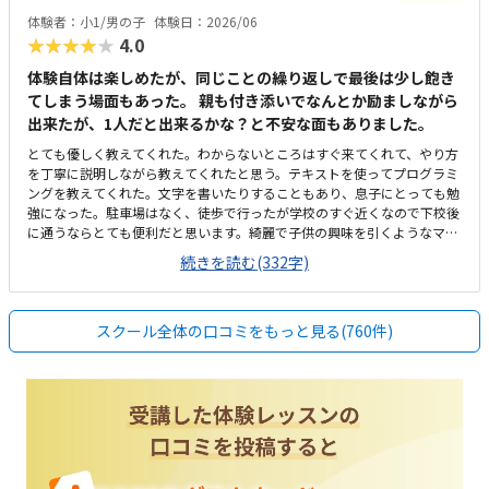
ズにこなしていました。
体験者：小1/男の子
体験日：2026/06
★★★★★
4.0
体験自体は楽しめたが、同じことの繰り返しで最後は少し飽き
てしまう場面もあった。 親も付き添いでなんとか励ましながら
出来たが、1人だと出来るかな？と不安な面もありました。
とても優しく教えてくれた。わからないところはすぐ来てくれて、やり方
を丁寧に説明しながら教えてくれたと思う。テキストを使ってプログラミ
ングを教えてくれた。文字を書いたりすることもあり、息子にとっても勉
強になった。駐車場はなく、徒歩で行ったが学校のすぐ近くなので下校後
に通うならとても便利だと思います。綺麗で子供の興味を引くようなマイ
クラのものなどもあり低学年でも抵抗なく通えそうなクラスの雰囲気でし
続きを読む(332字)
た。あまり説明がなかったのでわからないが、月額は一般的な価格だっ
た。ただ年間でかかる設備費や教材費などを含めると少し高めだなと感じ
たマイクラを使っての授業だったのでとても楽しそうに受けられた。勉強
スクール全体の口コミをもっと見る(760件)
嫌いでもすんなり始められたので、勉強に苦手意識がある子でも楽しめる
と思う