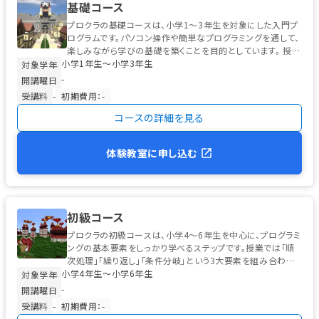
基礎コース
プロクラの基礎コースは、小学1〜3年生を対象にした入門プ
ログラムです。パソコン操作や簡単なプログラミングを通して、
楽しみながら学びの基礎を築くことを目的としています。 授業
小学1年生〜小学3年生
では、左クリック・右...
対象学年
-
開講曜日
受講料
-
初期費用：-
コースの詳細を見る
体験教室に申し込む
初級コース
プロクラの初級コースは、小学4〜6年生を中心に、プログラミ
ングの基本要素をしっかり学べるステップです。授業では「順
次処理」「繰り返し」「条件分岐」という3大要素を組み合わせ、
小学4年生〜小学6年生
テーマに沿った作品制...
対象学年
-
開講曜日
受講料
-
初期費用：-