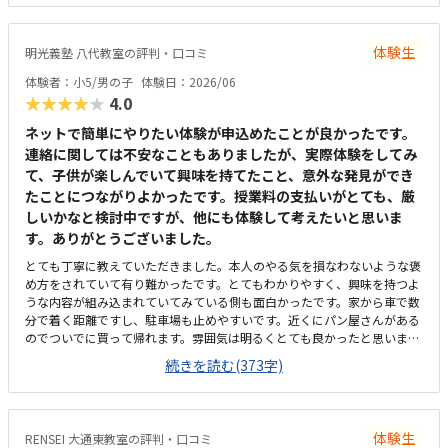
てもらえるので安心。プログラミングの料金はやや高めだが、プログラミ
ングだけでなく、プレゼン力なども育つかなと思うと、まぁありかな。
体験生
明光義塾 八代教室の評判・口コミ
体験者：小5/男の子
体験日：2026/06
★★★★★
4.0
ネットで簡単にやりたい体験が申込めたことが良かったです。
連絡に関しては不安なこともありましたが、実際体験をしてみ
て、子供が楽しんでいて興味を持てたこと、意外な発見ができ
たことにつながりよかったです。授業料の支払いがとても、厳
しいかなと検討中ですが、他にも体験して考えたいと思いま
す。ありがとうございました。
とても丁寧に教えていただきました。本人のやる気を損なわないような褒
め方をされていて有り難かったです。とてもわかりやすく、興味を持つよ
うな内容が組み込まれていてみている側も面白かったです。家から車で数
分で着く距離ですし、駐車場も止めやすいです。近くにパン屋さんがある
のでついでに買って帰れます。雰囲気は明るくとても良かったと思いま
す。ただ、エアコンはついていたと思いますが、暑くて汗をかきました。
続きを読む(373字)
夏場はきついような気がします。料金が想像以上に高額だったのが残念で
した。いますぐにでもさせたい気持ちはありますが、考えたい料金です。
先生が明るく、とても優しい方ばかりでした。子供が人見知りがあります
が馴染めていました。席も広く作業がしやすく、座りやすい席でした。興
体験生
RENSEI 大通東教室の評判・口コミ
味のあるマイクラで、更に初めて触ったパソコンにもかかわらず、スムー