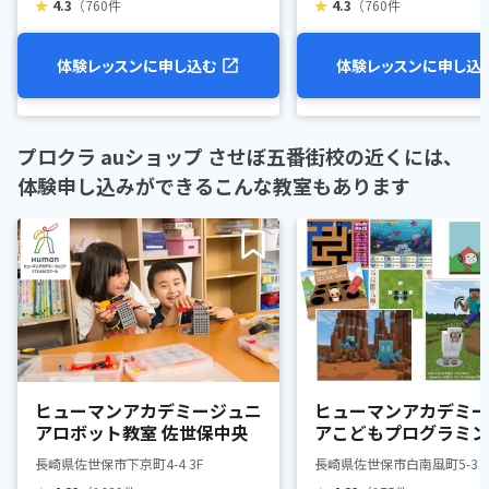
★
4.3
（760件
★
4.3
（760件
体験レッスンに申し込む
体験レッスンに申し込
プロクラ auショップ させぼ五番街校の近くには、
体験申し込みができるこんな教室もあります
ヒューマンアカデミージュニ
ヒューマンアカデミー
アロボット教室 佐世保中央
アこどもプログラミン
佐世保駅前
長崎県佐世保市下京町4-4 3F
長崎県佐世保市白南風町5-3 2