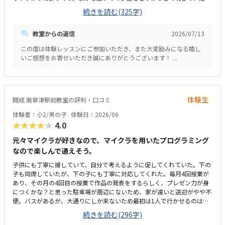
い場所もないのでとても良いと思います。明るくて大きい液晶モニター
いという気持ちで楽しくまなべることは素晴らしいと思います。
続きを読む(325字)
で、少人数制らしくひとりのスペースがゆったりと取ってあって良かっ
た。プログラミングは初めてですが、他の習い事と比べて高くも安くもな
教室からの返信
2026/07/13
くこんなものかなと思います。指導してくださった先生が、明るく優しく
対応してくださり、子供も親も相談などしやすそうでした。
この度は体験レッスンにご参加いただき、また大変励みになる嬉し
いご感想をお寄せいただき誠にありがとうございます！ ...
体験生
開成 南草津駅前教室の評判・口コミ
体験者：小2/男の子
体験日：2026/06
★★★★★
4.0
元々マイクラが好きなので、マイクラを用いたプログラミング
なので楽しんで通えそう。
子供にも丁寧に接していて、自分で考えるように促してくれていた。下の
子も同席していたが、下の子にも丁寧に対応してくれた。毎月4回授業が
あり、その月の4回目の授業で作品の発表をするらしく、プレゼン力が身
につくかな？と思った駐車場が周辺にないため、家が遠いと送迎がやや不
便。バスがあるが、大通りにしか来ないため最初は1人で行かせるのはや
や不安。少人数制のため教室は狭いが先生の目は行き届きそうだと思う。
続きを読む(296字)
自習室も完備されているので、迎えの時間が遅くなっても自習室で待って