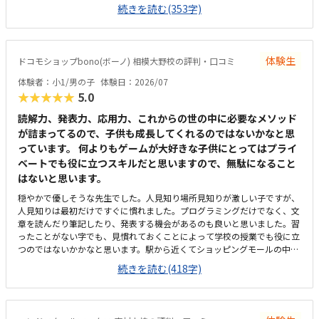
ミングチェアに初めて座れて嬉しかったようです。開放的というよりは、
続きを読む(353字)
落ち着いて楽しめるところが、息子には合っていそうです。少し高いなと
いう印象ですが、自宅のパソコンからも利用できるとの事なので、やる気
次第では納得できそうだなと思いました。日頃はSwitchで、マイクラやぽ
こあポケモンで建築を楽しんでいます。担当の方と相談して今回のコース
体験生
ドコモショップbono(ボーノ) 相模大野校の評判・口コミ
が向いてるんじゃないかと勧められました。
体験者：小1/男の子
体験日：2026/07
★★★★★
5.0
読解力、発表力、応用力、これからの世の中に必要なメソッド
が詰まってるので、子供も成長してくれるのではないかなと思
っています。 何よりもゲームが大好きな子供にとってはプライ
ベートでも役に立つスキルだと思いますので、無駄になること
はないと思います。
穏やかで優しそうな先生でした。人見知り場所見知りが激しい子ですが、
人見知りは最初だけですぐに慣れました。プログラミングだけでなく、文
章を読んだり筆記したり、発表する機会があるのも良いと思いました。習
ったことがない字でも、見慣れておくことによって学校の授業でも役に立
つのではないかかなと思います。駅から近くてショッピングモールの中に
あるので便利です。車で来ても授業分の駐車券は付けてくれるそうです。
続きを読む(418字)
ドコモショップ内なので音が気になるかと思いましたが、扉を閉めればそ
んなに気になりませんでした。一面ガラスなので程よい解放感で授業の様
子が見れます。プログラミング教室としてはこれくらいかな、という印象
です。教材はマイクラなのでプライベートでも使えるからいいかな、と思