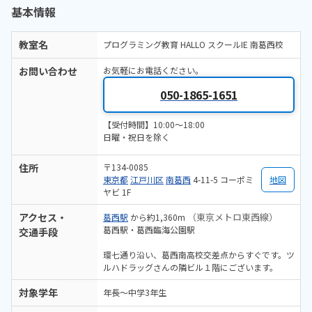
基本情報
教室名
プログラミング教育 HALLO スクールIE 南葛西校
お問い合わせ
お気軽にお電話ください。
050-1865-1651
【受付時間】10:00～18:00
日曜・祝日を除く
住所
〒134-0085
東京都
江戸川区
南葛西
4-11-5 コーポミ
地図
ヤビ 1F
アクセス・
（東京メトロ東西線）
葛西駅
から約1,360m
葛西駅・葛西臨海公園駅
交通手段
環七通り沿い、葛西南高校交差点からすぐです。ツ
ルハドラッグさんの隣ビル１階にございます。
対象学年
年長～中学3年生