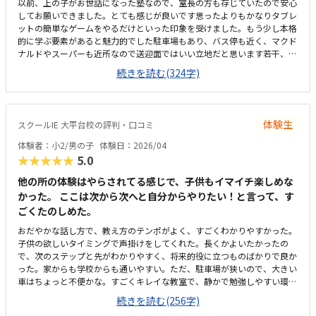
以前、上の子がお世話になった塾なので、室長の方も存じていたので安心
してお願いできました。とても感じが良いです思ったよりもかなりタブレ
ットの簡単なゲームをやるだけといった印象を受けました。もう少し本格
的に学ぶ要素があると魅力的でした駐車場もあり、バス停も近く、マクド
ナルドやスーパーも近所なので送迎面ではいい立地だと思います若干、狭
さは感じますが、清潔感はあります。土禁なのでとても綺麗です。タブレ
続きを読む(324字)
ットではなくちゃんとしたパソコンがあるといいのになと思いますゲーム
要素が強いカリキュラムにしては高額に感じてしまいました。設備費や教
材費のようなものを含めると結構負担なので、成長を感じにくいプログラ
ミングの適正料金がわかりません子供は楽しかったようです
体験生
スクールIE 大平台校の評判・口コミ
体験者：小2/男の子
体験日：2026/04
★★★★★
5.0
他の所の体験はやらされてる感じで、子供もイマイチ楽しめな
かった。 ここは次から次へと自分からやりたい！と言って、す
ごくたのしめた。
おだやかな話し方で、教え方のテンポがよく、すごくわかりやすかった。
子供の欲しいタイミングで声掛けをしてくれた。長くかよいたかったの
で、次のステップと先がわかりやすく、将来的役に立つものばかりで良か
った。家からも学校からも通いやすい。ただ、駐車場が狭いので、大きい
車はちょっと不便かな。すごくキレイな教室で、静かで勉強しやすい環境
だった。椅子も机も玄関もキレイだった。先行投資だと思ってます。ちょ
続きを読む(256字)
っと高め。半年に一回またお金がまとまってかかるのは、痛いかな。教え