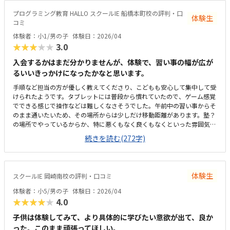
で、仕方がないのではと理解した。大きく分けて二種類の教材を利用で
き、どちらもプログラミングを学ぶが、それを多方面から学べるのが素人
プログラミング教育 HALLO スクールIE 船橋本町校の評判・口
体験生
から見ても良いのではと思った。
コミ
体験者：小1/男の子
体験日：2026/04
★★★★★
3.0
入会するかはまだ分かりませんが、体験で、習い事の幅が広が
るいいきっかけになったかなと思います。
手順など担当の方が優しく教えてくださり、こどもも安心して集中して受
けられたようです。タブレットには普段から慣れていたので、ゲーム感覚
でできる感じで操作などは難しくなさそうでした。午前中の習い事からそ
のまま通いたいため、その場所からは少しだけ移動距離があります。塾？
の場所でやっているからか、特に悪くもなく良くもなくといった雰囲気で
すが、集中はできるのかなと思います。習い事と習い事の合間にできれば
続きを読む(272字)
と思って探していますが、少し高めだなという印象があります。まだ内容
をちゃんとやっていないので何とも言えませんが、興味はありそうな項目
だなと思います。
体験生
スクールIE 岡崎南校の評判・口コミ
体験者：小5/男の子
体験日：2026/04
★★★★★
4.0
子供は体験してみて、より具体的に学びたい意欲が出て、良か
った。このまま頑張ってほしい。