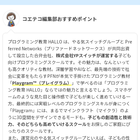
コエテコ編集部おすすめポイント
プログラミング教育 HALLO は、やる気スイッチグループと Pre
ferred Networks（プリファードネットワークス）が共同出資
して設立した合弁会社、
株式会社YPスイッチが運営する
子ども
向けプログラミングスクールです。その魅力は、なんといって
も高クオリティな教材。深層学習やAIなど、最先端の技術で社
会に変革をもたらすPFNが本気で手掛けたプログラミング教材
「
Playgram™（プレイグラム）
」で学べるのは「プログラミ
ング教育 HALLO」ならではの魅力と言えるでしょう。スマホゲ
ームのような見た目と操作感で子どもが楽しく進めていける一
方、最終的には実戦レベルのプログラミングスキルが身につく
「Playgram」には、まるでマインクラフト（マイクラ）のよ
うに3D空間をデザインできるモードも。
子どもの創造性と技術
力、そのどちらも高めていけるスクール
をお探しのご家庭にぴ
ったりのスクールです。
また、運営元のやる気スイッチグループといえば、子どもの性