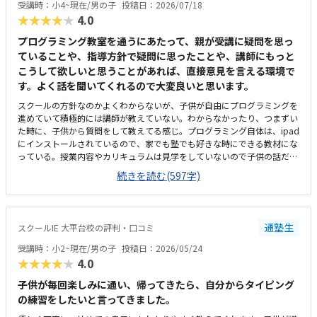
受講時：小4~現在/男の子
投稿日：2026/07/18
★★★★★
4.0
プログラミング教室を通うにあたって、親が受講に疑問を思っ
ていることや、指導方針で疑問に思ったことや、講師にもっと
こうして欲しいと思うことがあれば、直接意見を言える環境で
す。よく話を聞いてくれるので大変良いと思います。
スクールの方針なのかよくわからないが、子供が自由にプログラミングを
進めていて積極的には講師が教えていない。わからなかったり、つまずい
た時に、子供から質問をして教えてる感じ。プログラミング自体は、ipad
にインストールされているので、家でも塾でも好きな時にできる教材にな
っている。授業内容やカリキュラムは見学をしていないので子供の話だ
が、積極的に講師が教えていないみたい。月1回はプログラミングで作っ
続きを読む(597字)
たものを発表すると聞いていたが、実施してないみたい。駅からは徒歩で
すぐ来れる距離で、一本道だから迷うことなく来れるので立地は良いと思
います。駐車場はないので、車の送迎は路上駐車になります。駐輪スペー
スはあるので子供一人でも近い人なら行けると思います。奥の方まで覗い
通塾生
スクールIE 大平台校の評判・口コミ
たことはないので詳しくはわからないが、入り口や教室の内装は奇麗だと
思います。気軽に入りやすい感じがします。ひとそれぞれになってしまい
受講時：小2~現在/男の子
投稿日：2026/05/24
ますので何とも言えませんが、オンラインでなく、対面で教えてくれるの
★★★★★
4.0
で、妥当な金額と思います。子供には楽しいみたいで、家でも自由にプロ
グラミングを進めています。たまにゲームみたいなものを作っていて、親
子供が毎回楽しみに通い、帰ってきたら、自分からタイピング
に「やってみて」と言ってきます。プログラミング能力だけでなく創造力
の練習をしたいと言ってきました。
も養われているのかなと感じます。今のところは特にありません。オンラ