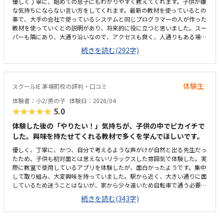
優しく丁寧に、始めての息子にもわかりやすく教えてくれます。子供が嫌
インでなく、対面での受講は、人と接する機会の場としても良いと思いま
な気持ちにならない言い方をしてくれます。最新の教材を使っているとの
す。
事で、大手の会社で使っているシステムと同じプログラマーの人が作った
教材を使っていくとの説明があり、将来的に役に立つと思いました。スー
パーも隣にあり、大通り沿いなので、アクセスも良く、人通りもある場所
なので、安心です。いつもキレイに掃除もされていて、雰囲気も良く過ご
続きを読む(292字)
しやすいと思います。ただ、靴を脱ぐ所と中の境がマットだけなのて、雨
が強い日は大丈夫かなっと思います。まだ通い始めたばかりなのでわから
ないが、追加でかかるとかはなさそうなので、良かったです。
体験生
スクールIE 茅場町校の評判・口コミ
体験者：小2/男の子
体験日：2026/04
★★★★★
5.0
体験した後の「やりたい！」気持ちが、子供の中でピカイチで
した。興味を持たせてくれる教材で多くを学んでほしいです。
優しく、丁寧に、かつ、自分で考えるような声がけが自然と出る先生だっ
たため、子供も初対面とは思えないリラックスした雰囲気で体験した。実
際に教室で使用しているアプリを体験したが、面白かったようです。集中
して取り組み、大変興味を持っていました。駅から近く、大きい通りに面
しているため迷うことはないが、家から少々遠いため自転車で通う必要が
あり、車どおりが多い通りをいくつも通るのが心配。体験教室と実際の教
続きを読む(343字)
室が同じかどうか不明なため評価は３に。体験した教室は特に問題はない
と思う。少々高めに思う。しかし、おそらく共同開発されたアプリなの