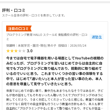
評判・口コミ
スクール全体の評判・口コミを表示しています。
注目の口コミ
プログラミング教育 HALLO スクールIE 東船橋校の評判・口コ
通塾生
ミ
受講時：未就学児・園児~現在/男の子
投稿日：2026/05/24
★★★★★
3.0
今までは自宅で電子機器を用いる場面としてYouTubeの視聴の
みだったが、プログラミングを習いはじめてからは自主的に自
宅でもプログラミングに取り組んでおり、能動的に取り組めて
いるのでいいと思う。 これまでいくつかの習い事の体験をする
中で、はじめて｢通いたい｣と本人が言った習い事のため、本人
の意思を尊重して見守っていきたいと思う。
年長ではじめての習い事で、集中力もあまりもたなそうではあるが、子ど
もが他の話をしてもそれをいったん聴いたうえでプログラミングのほうに
戻してくださり、うまく対応してくださっていると感じる。教室での指導
だけでなく自宅での自主学習も行うという教室の方針もあり、本人も家で
自主的に｢プログラミングやる｣と言って取り組んでおり、子どもが自主的