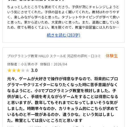
ちょっとしたところでも褒めてくださり、子供が次にチャレンジしようと
いう気にさせてくれた。子供の話をよく聞いてくれた。教材はわかりやす
く、楽しみながら学べると思った。タブレットやタイピングが学べて良い
と思った。家から近いため、大変良いと思った。また、道路に面している
ため、夜でも明るくてよい。靴を脱ぐので、教室や自習室には入れなかっ
たが、とても綺麗で、環境よく学べると思った。想定よりも維持費を含め
続きを読む(283字)
て金額がしたので、3にしました。タブレットとか持ち込みでもう少し安
くなるといいなと思った。子供は時間を忘れて、体験していたので、良か
った。家でも学べる環境にしてあげたい。
体験生
プログラミング教育 HALLO スクールIE 河辺校の評判・口コミ
体験者：小3/男の子
体験日：2026/04
★★★★★
3.0
元々、ゲームが大好きで操作が得意な子なので、将来的にプロ
グラマーやクリエイターになりたくなった時に苦手意識がなく
なるようにと、小3でプログラミング教室を検討しました。子
供が楽しく、手順を考えながらゲームをすることは得意になる
と思いますが、数年してもそれまでになってしまいそうな気が
しました。時期早々なのか、カリキュラム的にこちらが求めて
いるものと不一致があるのか、違うかな。という気はしまし
た。教室としては良いところだと思います