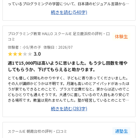
っているプログラミングの学習について、日本語のビジュアル言語からは
じめ、本格的なテキストコーディングまでを段階的にステップアップして
続きを読む(540字)
繋げ将来必要な力まで着実に身に付けることが出来そうだと感じた。ま
た、ゲームを作成し他の生徒から評価をうけることが出来るという仕組み
も、子どもが興味をもって取り組めそうだと感じた。駅からさほど離れて
おらず、自転車置場もあるため通いやすいと思うただ、看板としては同教
プログラミング教育 HALLO スクールIE 足立鹿浜校の評判・口
体験生
室内で行われている【個別指導スクールIE】の表記しか見受けられず、
コミ
【HALLO】の教室が別にあるのか少し迷ってしまった。教室内の色調も明
体験者：小5/男の子
体験日：2026/07
るく、居心地はいいと感じた。ただ、同一の教室内で教科学習の個別指導
★★★★★
3.0
も行われているため、未就学児のプログラミング指導の声が、他の子の学
習の妨げにならないか気にかかる料金設定は特に目立って高くも低くもな
週1で15,000円は高いように思いました。もう少し回数を増や
く適正だと感じた。4月のキャンペーンで入会費無料という説明もあり、
してもらうか、下げてもらえると助かります。
体験時に入会を決めた
とても優しく説明もわかりやすく、子どもに寄り添ってくださいました。
その人が講師かどうかは不明です。月謝も高いのとアイパッドがあったほ
うが家でもできるとのことで、プラスで出費だなと。家からは近いのでこ
どもひとりでも通えそうです。大通りに面しているので人目もあり安心で
きる場所です。教室は見れませんでした。塾が経営しているとのことで塾
の方の教室は少し覗けました。建物自体が古い感じでした。週1で15,000
続きを読む(283字)
円は高いように思いました。もう少し回数を増やしてもらうか、下げても
らえると助かります。説明してくれた方はとても説明がわかりやすく、こ
どもに寄り添ってくださいました。
通塾生
スクールIE 朝霞台校の評判・口コミ