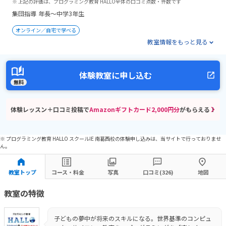
※ 上記の評価は、プログラミング教育 HALLO全体の口コミ点数・件数です
集団指導
年長～中学3年生
オンライン／自宅で学べる
教室情報をもっと見る
体験教室に申し込む
無料
体験レッスン＋口コミ投稿で
Amazonギフトカード2,000円分
がもらえる！
※ プログラミング教育 HALLO スクールIE 南葛西校の体験申し込みは、当サイトで行っておりませ
ん。
教室トップ
コース・料金
写真
口コミ(326)
地図
教室の特徴
子どもの夢中が将来のスキルになる。世界基準のコンピュ