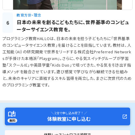
教育方針・理念
日本の未来を創るこどもたちに、世界基準のコンピュ
6
ーターサイエンス教育を。
プログラミング教育HALLOは、日本の未来を担う子どもたちに「世界基準
のコンピュータサイエンス教育」を届けることを目指しています。教材は、人
工知能（AI）の研究開発で世界をリードする株式会社Preferred Network
sが手掛けた本格派「Playgram」。さらに、やる気スイッチグループが学習
塾「スクールIE」や英語学童「Kids Duo」で培ってきた、やる気を引き出す指
導メソッドを融合させています。遊び感覚で学びながら継続できる仕組み
と、未来のキャリアに直結するスキル習得を両立した、まさに次世代のため
のプログラミング教室です。
＼ 1分で申し込み完了！ ／
体験教室に申し込む
無料
体験レッスン＋口コミ投稿で