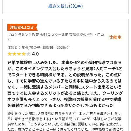
に取り組みたくなる教材だと感じる。駅からも程近く、駐輪場もあるため
続きを読む(391字)
通いやすいと思う。ただ、プログラミングHALLOを目的に来ると個別指導
スクールIEの看板しかないため、初回は少し迷ってしまった。プログラミ
ング教室と個別指導塾が同じ空間内で行われているため、プログラミング
中にまわりから数学や英語の指導の声が聞こえる。全体的に学習に集中で
注目の口コミ
きる環境だと思う。受講している子どもがまだ未就学児であるため、未就
プログラミング教育 HALLO スクールIE 東船橋校の評判・口コ
学児のプログラミングとしては割高のように感じる。
体験生
ミ
体験者：年長/男の子
体験日：2026/04
★★★★★
4.0
兄弟で体験申し込みをした。 本来3~6名の小集団指導ではある
が、このタイミングで入会したらちょうど兄弟2人対コーチ1名
でスタートできる時間枠がある、との説明があった。この点に
も、すでに学習の進んでいる子たちの中に途中から入るのでは
なく、一緒に受講するメンバーと同時にスタート出来るという
面ですぐに入会するメリットがあると感じた また、クーリング
オフ期限も長くとって下さり、複数回の授業を受ける中で受講
を継続するか判断できるよう配慮いただけた点もよかった
説明をうけた際には｢直接的に答えを与えず、本人が答えを導き出せるよ
うに考えさせる指導をする｣という話で聞いていたが、体験した子が就学
前のためか、｢こうするといいよ｣と直接的に説明している印象を受けた。
ただ、成功すると子どもと一緒に喜んでくれていた。現在高校で必修とな