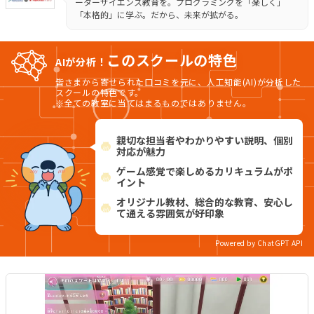
ーターサイエンス教育を。プログラミングを「楽しく」
「本格的」に学ぶ。だから、未来が拡がる。
このスクールの特色
AIが分析！
皆さまから寄せられた口コミを元に、人工知能(AI)が分析した
スクールの特色です。
※全ての教室に当てはまるものではありません。
親切な担当者やわかりやすい説明、個別
対応が魅力
ゲーム感覚で楽しめるカリキュラムがポ
イント
オリジナル教材、総合的な教育、安心し
て通える雰囲気が好印象
Powered by ChatGPT API