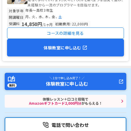
未経験から一流のプログラマーを目指せます。
年長〜高校3年生
対象学年
月
火
水
木
金
土
開講曜日
14,850円
受講料
初期費用：22,000円
/1ヶ月
コースの詳細を見る
体験教室に申し込む
＼ 1分で申し込み完了！ ／
体験教室に申し込む
無料
体験レッスン＋口コミ投稿で
Amazonギフトカード2,000円分
がもらえる！
電話で問い合わせ