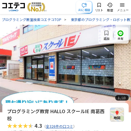
AIに相談
リスト
履歴
メニュー
プログラミング教室検索コエテコTOP
東京都のプログラミング・ロボット教
共有
追加
1
/ 10
プログラミング教育 HALLO スクールIE 南葛西
校
★★★★★
4.3
（
全326件の口コミ
）