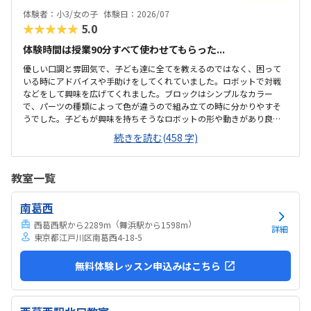
教科書などもきちんと整理整頓されています。キット代が兄弟割引で
体験者：小3/女の子
体験日：2026/07
半額になりました。入会金も無料に。欲を言えば、...
★★★★★
5.0
体験時間は授業90分すべて使わせてもらった...
優しい口調と雰囲気で、子ども達に全てを教えるのではなく、困って
いる時にアドバイスや手助けをしてくれていました。ロボットで対戦
などをして興味を広げてくれました。ブロックはシンプルなカラー
で、パーツの種類によって色が違うので組み立ての時に分かりやすそ
うでした。子どもが興味を持ちそうなロボットの形や動きがあり良か
ったです。駐車場は停めやすく、分かりやすい場所にあるので助かり
続きを読む(458 字)
ます。近くに別の施設もあるので、習ってない兄弟が過ごしやすいと
思いました。教室はシンプルで余計なものが置いてないので集中でき
そうです。清潔な空間でした。授業を1日に2コマとれたり、翌月に回
教室一覧
したりできるのは助かります。料金は今の物価で考えれば高いとは思
いませんが、子どもの成長具合で判断すると思います。子どもが自発
南葛西
的にどんどん作り進めていったのには正直驚きました。最初からたく
さんあれこれ説明されずブロックを触らせてもらったの...
（
）
西葛西駅から2289m
舞浜駅から1598m
詳細
東京都江戸川区南葛西4-18-5
無料体験レッスン申込みはこちら