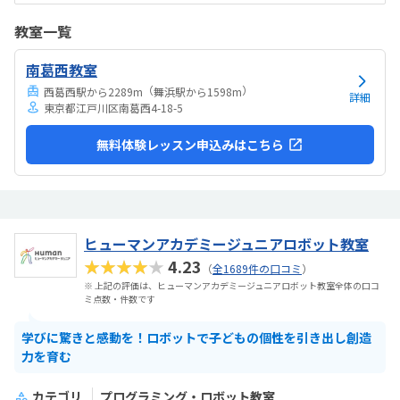
は高い。他の習い事もしているので悩みどころです。マイクラで遊ん
でいるという印象が少なかった。ちゃんと学びがたくさんあった。
教室一覧
南葛西教室
（
）
西葛西駅から2289m
舞浜駅から1598m
詳細
東京都江戸川区南葛西4-18-5
無料体験レッスン申込みはこちら
ヒューマンアカデミージュニアロボット教室
★★★★★
4.23
（
全1689件の口コミ
）
※ 上記の評価は、ヒューマンアカデミージュニアロボット教室全体の口コ
ミ点数・件数です
学びに驚きと感動を！ロボットで子どもの個性を引き出し創造
力を育む
カテゴリ
プログラミング・ロボット教室