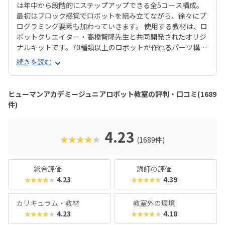
は年中から段階的にステップアップできる全5コース構成。
最初はブロック感覚でロボットを組み立てながら、徐々にプ
ログラミング要素も加わっていきます。 使用する教材は、ロ
ボットクリエイター・高橋智隆先生と共同開発されたオリジ
ナルキットです。70種類以上のロボットが作れるパーツ構成
で、飽きずに続けやすい点も特徴です。 月2回の90分授業で
続きを読む
は、ロボットを完成させる「基本製作」と、オリジナル改造
に挑戦する「応用実践」を繰り返す設計。子どもたちは毎
回、新しい達成感と成長を実感できる仕組みになっていま
ヒューマンアカデミージュニアロボット教室の評判・口コミ(1689
す。 自ら考え、試行錯誤しながらロボットを動かす経験は、
件)
創造力や論理的思考力を育むだけでなく、学ぶ楽しさそのも
のを教えてくれるはずです。
4.23
★★★★★
(1689件)
総合評価
講師の評価
4.23
4.39
★★★★★
★★★★★
カリキュラム・教材
教室外の環境
4.23
4.18
★★★★★
★★★★★