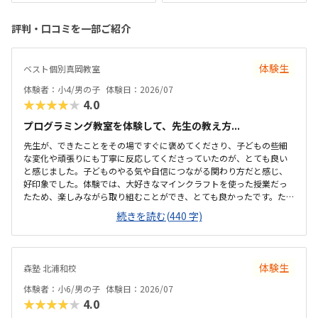
評判・口コミを一部ご紹介
体験生
ベスト個別真岡教室
体験者：小4/男の子
体験日：2026/07
★★★★★
4.0
プログラミング教室を体験して、先生の教え方...
先生が、できたことをその場ですぐに褒めてくださり、子どもの些細
な変化や頑張りにも丁寧に反応してくださっていたのが、とても良い
と感じました。子どものやる気や自信につながる関わり方だと感じ、
好印象でした。体験では、大好きなマインクラフトを使った授業だっ
たため、楽しみながら取り組むことができ、とても良かったです。た
だ、今後もずっとマインクラフトを使った内容ではないと伺ったの
続きを読む(440 字)
で、その後も興味を持って取り組めるかどうかは少し気になる点でし
た。教室は自宅から15分ほどの距離にあり、通いやすいと感じまし
た。また、駐車場もあるため、送り迎えもしやすく、安心して通わせ
られる環境だと思いました。教室は一人ひとりの席が完全に仕切られ
体験生
森塾 北浦和校
ているわけではありませんが、壁などで視線が分散しにくい工夫がさ
れており、集中しやすい雰囲気だと感じました。月4回（1回50分）で
体験者：小6/男の子
体験日：2026/07
約12,000円という料金は、我が家にとってはや...
★★★★★
4.0