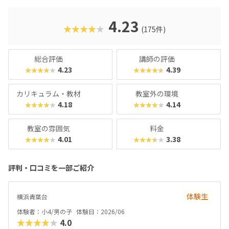
入試やオフィスワークなど、「将来のことを考えて習わせて
おきたい」方におすすめのスクールといえます。また、いず
4.23
★★★★★
(175件)
れもヒューマンオリジナルの教材で学べるので、高クオリテ
ィな指導を求める保護者におすすめできます。
総合評価
講師の評価
4.23
4.39
★★★★★
★★★★★
カリキュラム・教材
教室外の環境
4.18
4.14
★★★★★
★★★★★
教室の雰囲気
料金
4.01
3.38
★★★★★
★★★★★
評判・口コミを一部ご紹介
体験生
横浜青葉台
体験者：小4/男の子
体験日：2026/06
★★★★★
4.0