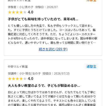
体験者：小1/男の子
体験日：2026/07
★★★★★
4.0
子供がとても興味を持っていたので、来年4月...
とても優しい話し方の先生で、私も子供もリラックスして話せまし
た。すぐに子供とうちとけていました。コースはいろいろあって、臨
機応変に対応してくれそうです。ただ、ちょうどよいコースのスター
トが4月からだったので、途中参加になってしまいます。国分寺駅の駅
ビルなので、通いやすいですし、親も待ってる時間に買い物できて良
さそうです。少し狭いですが、清潔感があって綺麗な教室でした。み
続きを読む(289 字)
なさん集中してもくもくと学んでいました。他のプログラミング教室
も体験に行きましたが、他よりもお安かったので通いやすそうです。
先生が優しそうで、安心して子供を預けられそうでした。少人数なの
も良いと思いました。
通塾生
中野マルイ教室
受講時：小3~現在/女の子
投稿日：2026/07/25
★★★★★
4.0
大人も多い教室のようで、子どもが馴染めるか...
日によって同じ方ばかりではありませんが、どなたでもとても丁寧に
気さくに接して頂いてるようです細かくは立ち会って無いため分かり
ませんが、楽しくやれてるようで、テキストにも色々と記入している
ので確実に進んでる様子が分かります。場所は駅からも近く商業施設