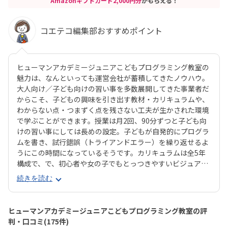
Amazonギフトカード2,000円分
がもらえる！
コエテコ編集部おすすめポイント
ヒューマンアカデミージュニアこどもプログラミング教室の
魅力は、なんといっても運営会社が蓄積してきたノウハウ。
大人向け／子ども向けの習い事を多数展開してきた事業者だ
からこそ、子どもの興味を引き出す教材・カリキュラムや、
わからない点・つまずく点を残さない工夫が生かされた環境
で学ぶことができます。授業は月2回、90分ずつと子ども向
けの習い事にしては長めの設定。子どもが自発的にプログラ
ムを書き、試行錯誤（トライアンドエラー）を繰り返せるよ
うにこの時間になっているそうです。カリキュラムは全5年
構成で、で、初心者や女の子でもとっつきやすいビジュアル
プログラミングツール「Scratch（スクラッチ）」から初め
続きを読む
て、エンジニアが実際に使用するプログラミング言語「Java
Script」までステップアップすることができます。ベーシッ
クコースではマウス操作など、パソコンの操作自体から学べ
ヒューマンアカデミージュニアこどもプログラミング教室の評
るので、自宅でまったくパソコンをさわったことのないお子
判・口コミ(175件)
さんでも戸惑うことなく授業に入っていけるでしょう。大学