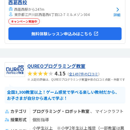
西葛西校
西葛西駅から247m
東京都江戸川区西葛西6丁目12-7 ミルメゾン304
詳細
キャンペーン実施中
無料体験レッスン申込みはこちら
QUREOプログラミング教室
★★★★★
4.15
（
全1497件の口コミ
）
※ 上記の評価は、QUREOプログラミング教室全体の口コミ点数・件数です
全国3,300教室以上！ゲーム感覚で学べる楽しい教材だから、
お子さまが自分から進んで学ぶ！
カテゴリ
プログラミング・ロボット教室
マインクラフト
授業形式
個別指導
小学生以上 ※小学2年生以上推奨（一部教室は異