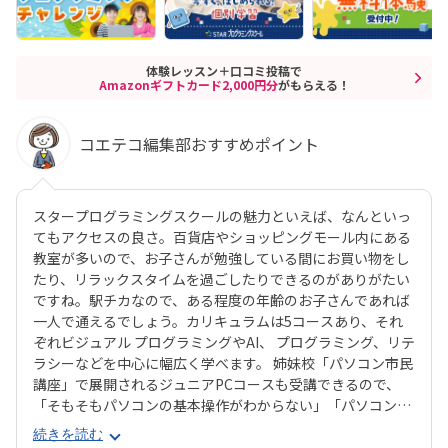
体験レッスン＋口コミ投稿で
Amazonギフトカード2,000円分
がもらえる！
コエテコ編集部おすすめポイント
スタープログラミングスクールの魅力といえば、なんといっ
てもアクセスの良さ。百貨店やショッピングモール内にある
教室が多いので、お子さんが勉強している間にお買い物をし
たり、リラックスタイムを過ごしたりできるのがありがたい
ですね。駅チカなので、ある程度の年齢のお子さんであれば
一人で通えるでしょう。カリキュラムは5コースあり、それ
ぞれビジュアル プログラミングやAI、 プログラミング、リテ
ラシーなどを中心に幅広く学べます。 姉妹校「パソコン市民
講座」で展開されるジュニアPCコースも受講できるので、
「そもそもパソコンの基本操作がわからない」「パソコンで
何ができるかを学びたい」といったお子さんにもピッタリで
続きを読む
す。それぞれのお子さんの興味に合ったコースが見つかりや