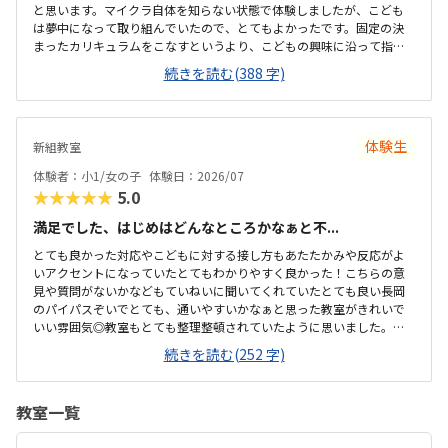
と思います。マイクラ自体を知らない状態で体験しましたが、こども
は夢中になって取り組んでいたので、とてもよかったです。固定の決
まったカリキュラムをこなすというより、こどもの興味に沿って指導
していただけるのはとても良いと思いました。家からとても近く、立
続きを読む(388 字)
地はよかったです。また通りに面しており、夜の時間帯でも安心かな
と思いました。明るく清潔でよい雰囲気だったと思います。ただ長時
間の作業になるので、椅子にクッション性があればいいなと思いまし
た。他のプログラミング教室を知らないので比較できませんが、概ね
体験生
新組教室
妥当ではないかと思います。こどものやりたい気持ちを尊重してくれ
て、時間がきたから終わりではなく、キリの良いところまでさせてい
体験者：小1/女の子
体験日：2026/07
ただけてこどもも満足そうでした。
★★★★★
5.0
満足でした、はじめはどんなところかなぁと不...
とても良かった対応やこどもに対する接し方もあたたかみや反応がよ
いアクセントになっていたとてもわかりやすく良かった！こちらの意
見や質問がないかなどもていねいに聞いてくれていたとても良い長岡
のパイパスぞいでとても、通いやすいかなぁと思った教室がきれいで
いい雰囲気◎教室もとても整理整頓されていたように思いました。グ
ッズもかわいいなぁと思う適当だと思う90分ながいかなぁとおもった
続きを読む(252 字)
が集中して取り組んでいたように思いました楽しそうな雰囲気◎先生
の声かけ素敵に感じました。またいきたいなぁと家に帰ってから言っ
ていた
教室一覧