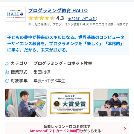
プログラミング教育 HALLO
★★★★★
4.3
（
全326件の口コミ
）
※ 上記の評価は、プログラミング教育 HALLO全体の口コミ点数・件数です
子どもの夢中が将来のスキルになる。世界基準のコンピュータ
ーサイエンス教育を。プログラミングを「楽しく」「本格的」
に学ぶ。だから、未来が拡がる。
カテゴリ
プログラミング・ロボット教室
授業形式
集団指導
対象学年
年長～中学3年生
体験レッスン＋口コミ投稿で
Amazonギフトカード2,000円分
がもらえる！