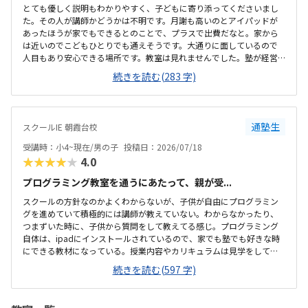
とても優しく説明もわかりやすく、子どもに寄り添ってくださいまし
た。その人が講師かどうかは不明です。月謝も高いのとアイパッドが
あったほうが家でもできるとのことで、プラスで出費だなと。家から
は近いのでこどもひとりでも通えそうです。大通りに面しているので
人目もあり安心できる場所です。教室は見れませんでした。塾が経営
しているとのことで塾の方の教室は少し覗けました。建物自体が古い
続きを読む(283 字)
感じでした。週1で15,000円は高いように思いました。もう少し回数を
増やしてもらうか、下げてもらえると助かります。説明してくれた方
はとても説明がわかりやすく、こどもに寄り添ってくださいました。
通塾生
スクールIE 朝霞台校
受講時：小4~現在/男の子
投稿日：2026/07/18
★★★★★
4.0
プログラミング教室を通うにあたって、親が受...
スクールの方針なのかよくわからないが、子供が自由にプログラミン
グを進めていて積極的には講師が教えていない。わからなかったり、
つまずいた時に、子供から質問をして教えてる感じ。プログラミング
自体は、ipadにインストールされているので、家でも塾でも好きな時
にできる教材になっている。授業内容やカリキュラムは見学をしてい
ないので子供の話だが、積極的に講師が教えていないみたい。月1回は
続きを読む(597 字)
プログラミングで作ったものを発表すると聞いていたが、実施してな
いみたい。駅からは徒歩ですぐ来れる距離で、一本道だから迷うこと
なく来れるので立地は良いと思います。駐車場はないので、車の送迎