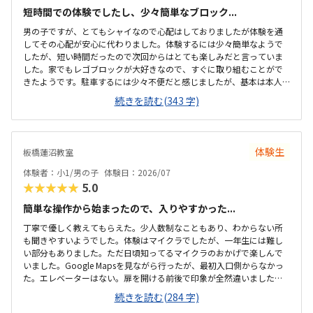
短時間での体験でしたし、少々簡単なブロック...
男の子ですが、とてもシャイなので心配はしておりましたが体験を通
してその心配が安心に代わりました。体験するには少々簡単なようで
したが、短い時間だったので次回からはとても楽しみだと言っていま
した。家でもレゴブロックが大好きなので、すぐに取り組むことがで
きたようです。駐車するには少々不便だと感じましたが、基本は本人
の送迎だけになるので問題ないと感じましたし、駅ちかでなくても車
続きを読む(343 字)
なので問題ないです落ち着いた雰囲気でしたが、作業スペースが子供
の人数には狭いのではないかと思いました。せめて1か月3回 もしく
は90分ではなく120分だといいかなと、プログラミング教室は週1回の
月4回でしたので、少し高いと感じました。まだ短時間での体験でした
体験生
板橋蓮沼教室
ので、これから良い点が増えてくるのではないかと思います。
体験者：小1/男の子
体験日：2026/07
★★★★★
5.0
簡単な操作から始まったので、入りやすかった...
丁寧で優しく教えてもらえた。少人数制なこともあり、わからない所
も聞きやすいようでした。体験はマイクラでしたが、一年生には難し
い部分もありました。ただ日頃知ってるマイクラのおかげで楽しんで
いました。Google Mapsを見ながら行ったが、最初入口側からなかっ
た。エレベーターはない。扉を開ける前後で印象が全然違いました。
とても綺麗で、広々としていました。教室内は土足でしたが、全体的
続きを読む(284 字)
に綺麗でした。プログラミングあるあるですが、やっぱり月2回にして