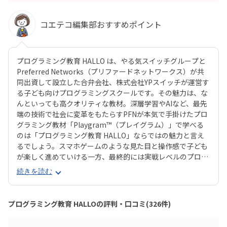
コエテコ編集部おすすめポイント
プログラミング教育 HALLO は、やる気スイッチグループと
Preferred Networks（プリファードネットワークス）が共
同出資して設立した合弁会社、株式会社YPスイッチが運営す
る子ども向けプログラミングスクールです。その魅力は、な
んといっても高クオリティな教材。深層学習やAIなど、最先
端の技術で社会に変革をもたらすPFNが本気で手掛けたプロ
グラミング教材「Playgram™（プレイグラム）」で学べる
のは「プログラミング教育 HALLO」ならではの魅力と言え
るでしょう。スマホゲームのような見た目と操作感で子ども
が楽しく進めていける一方、最終的には実戦レベルのプログ
ラミングスキルが身につく「Playgram」には、まるでマイ
続きを読む
ンクラフト（マイクラ）のように3D空間をデザインできるモ
ードも。子どもの創造性と技術力、そのどちらも高めていけ
るスクールをお探しのご家庭にぴったりのスクールです。ま
プログラミング教育 HALLOの評判・口コミ(326件)
た、運営元のやる気スイッチグループといえば、子どもの性
格や学習タイプを見極める「個性診断テスト（ETS）」も有