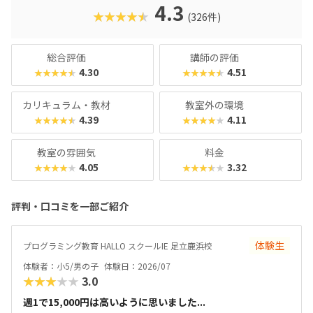
名。学習計画や講師とのマッチングに使われるそうで、「教
4.3
★★★★★
(326件)
材はいいけど、先生との相性が……」なんてトラブルも極力
防ぎます。入り口は楽しく、奥行きはどこまでも！ぜひお近
くの教室に足を運んでみてくださいね。
総合評価
講師の評価
4.30
4.51
★★★★★
★★★★★
カリキュラム・教材
教室外の環境
4.39
4.11
★★★★★
★★★★★
教室の雰囲気
料金
4.05
3.32
★★★★★
★★★★★
評判・口コミを一部ご紹介
体験生
プログラミング教育 HALLO スクールIE 足立鹿浜校
体験者：小5/男の子
体験日：2026/07
★★★★★
3.0
週1で15,000円は高いように思いました...