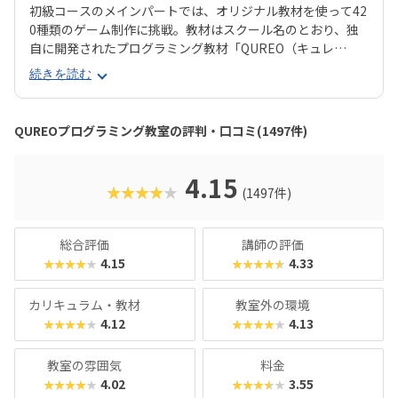
初級コースのメインパートでは、オリジナル教材を使って42
0種類のゲーム制作に挑戦。教材はスクール名のとおり、独
自に開発されたプログラミング教材「QUREO（キュレ
オ）」です。スマホゲームのような感覚でサクサク進められ
続きを読む
るのに、本格的な内容が学べるのが魅力。子どもにとっても
「やらされている感」がないので、楽しくゲームをクリアし
ていくようなペースでどんどん学習を進めていけます。教材
QUREOプログラミング教室の評判・口コミ(1497件)
のデザイン性も高く、実際にスマホゲーム開発で使用されて
いたキャラクター素材などを多数収録。リッチなグラフィッ
クに慣れている今の子どもでも、「安っぽい」「子どもっぽ
4.15
★★★★★
(1497件)
い」と思わず勉強に取り組めるでしょう。学習結果は通信簿
のような形で確認できるので、保護者も安心ですね。
総合評価
講師の評価
4.15
4.33
★★★★★
★★★★★
カリキュラム・教材
教室外の環境
4.12
4.13
★★★★★
★★★★★
教室の雰囲気
料金
4.02
3.55
★★★★★
★★★★★