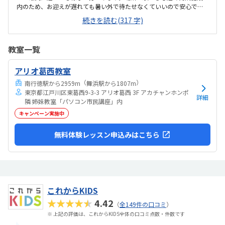
内のため、お迎えが遅れても暑い外で待たせなくていいので安心で
す。大人の方も多く通われてる教室ですが、教室内は清潔感があり、
続きを読む(317 字)
雰囲気もよい教室で安心して通わされます。他の教室の金額をあまり
把握してませんが、個人的には小学生の習い事として通わせるのには
ちょうどいい金額だと思います初めは不安がってましたが、すぐに慣
教室一覧
れたよです。親切に接して下さっているのが伝わります特にありませ
ん特にありません
アリオ葛西教室
（
）
南行徳駅から2959m
舞浜駅から1807m
東京都江戸川区東葛西9-3-3 アリオ葛西 3F アカチャンホンポ
詳細
隣 姉妹教室「パソコン市民講座」内
キャンペーン実施中
無料体験レッスン申込みはこちら
これからKIDS
★★★★★
4.42
（
全149件の口コミ
）
※ 上記の評価は、これからKIDS全体の口コミ点数・件数です