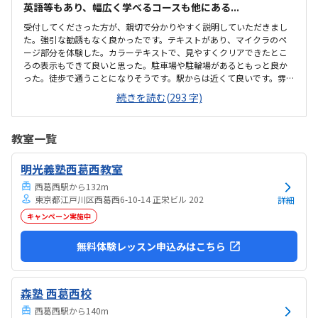
英語等もあり、幅広く学べるコースも他にある...
受付してくださった方が、親切で分かりやすく説明していただきまし
た。強引な勧誘もなく良かったです。テキストがあり、マイクラのペ
ージ部分を体験した。カラーテキストで、見やすくクリアできたとこ
ろの表示もできて良いと思った。駐車場や駐輪場があるともっと良か
った。徒歩で通うことになりそうです。駅からは近くて良いです。雰囲
気も良く、清潔感もあった。部屋が区切られていて、個人スペースも
続きを読む(293 字)
確保されていて良かった。基本料金以外に、追加料金があまり無さそ
うで良かった。できれば、毎月1万以内で通いたいです。子供に熱心に
話しかけてくださったり、褒めてくださって、子供が頑張ろうという
教室一覧
気持ちになれて良かった。
明光義塾西葛西教室
西葛西駅から132m
東京都江戸川区西葛西6-10-14 正栄ビル 202
詳細
キャンペーン実施中
無料体験レッスン申込みはこちら
森塾 西葛西校
西葛西駅から140m