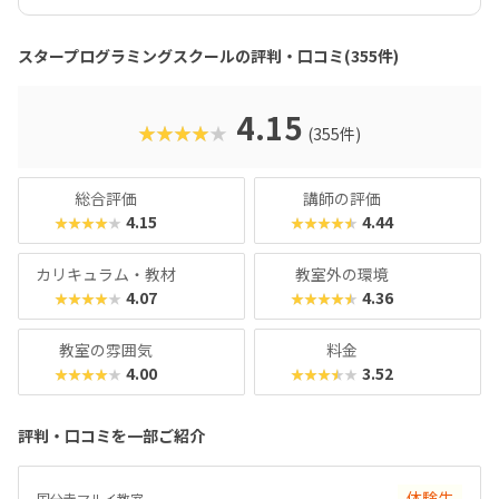
すいのは安心ですね。スタープログラミングスクールは、過
去に総務省「若年層に対するプログラミング教育の普及推
スタープログラミングスクールの評判・口コミ(355件)
進」事業に採択され、新潟市の小中学校で授業を実施した実
績があります。教室はまじめに取り組む雰囲気で、子ども達
の顔は真剣そのもの。やる気があればどんどん高度なものが
4.15
★★★★★
(355件)
作れるので、のめり込むタイプのお子さんにおすすめの教室
です。在学生向けのイベント「SPSアワード」も有名で、東
京大学の伊藤謝恩ホールで行われるというから驚き。プログ
総合評価
講師の評価
ラミングスキルはもちろん、企画書を書いたり、プレゼンを
4.15
4.44
★★★★★
★★★★★
したりといったスキルもつけることができます。母体は大人
向けのパソコンスクールなので、「ついでに自分もスキルア
カリキュラム・教材
教室外の環境
ップしてみようかな？」なんてこともできちゃいますよ！
4.07
4.36
★★★★★
★★★★★
教室の雰囲気
料金
4.00
3.52
★★★★★
★★★★★
評判・口コミを一部ご紹介
体験生
国分寺マルイ教室