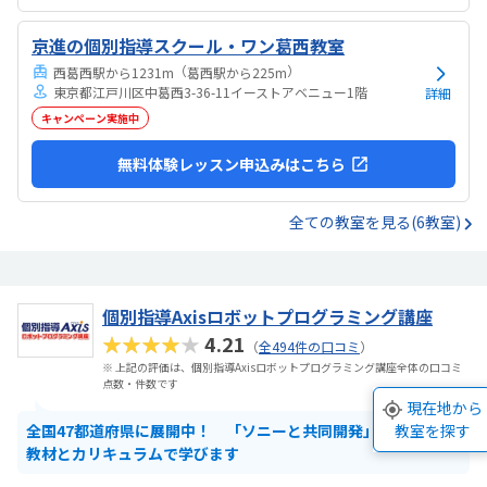
京進の個別指導スクール・ワン葛西教室
（
）
西葛西駅から1231m
葛西駅から225m
東京都江戸川区中葛西3-36-11イーストアベニュー1階
詳細
キャンペーン実施中
無料体験レッスン申込みはこちら
全ての教室を見る(6教室)
個別指導Axisロボットプログラミング講座
★★★★★
4.21
（
全494件の口コミ
）
※ 上記の評価は、個別指導Axisロボットプログラミング講座全体の口コミ
点数・件数です
現在地から
全国47都道府県に展開中！ 「ソニーと共同開発」した独自の
教室を探す
教材とカリキュラムで学びます