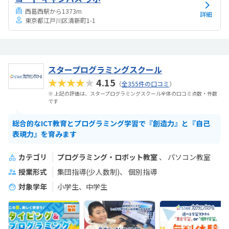
西葛西駅から1373m
詳細
東京都江戸川区清新町1-1
スタープログラミングスクール
★★★★★
4.15
（
全355件の口コミ
）
※ 上記の評価は、スタープログラミングスクール全体の口コミ点数・件数
です
総合的なICT教育とプログラミング学習で『創造力』と『自己
表現力』を育みます
カテゴリ
プログラミング・ロボット教室
パソコン教室
授業形式
集団指導(少人数制)
個別指導
対象学年
小学生、中学生