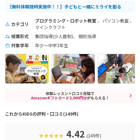
【無料体験随時実施中！！】子どもと一緒にミライを創る
プログラミング・ロボット教室
パソコン教室
カテゴリ
マインクラフト
授業形式
集団指導(少人数制)
個別指導
対象学年
年少～中学3年生
体験レッスン＋口コミ投稿で
Amazonギフトカード2,000円分
がもらえる！
これからKIDSの評判・口コミ(149件)
4.42
★★★★★
(149件)