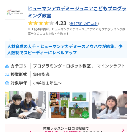
ヒューマンアカデミージュニアこどもプログラ
ミング教室
★★★★★
4.23
（
全175件の口コミ
）
※ 上記の評価は、ヒューマンアカデミージュニアこどもプログラミング教
室全体の口コミ点数・件数です
人材育成の大手・ヒューマンアカデミーのノウハウが結集、少
人数制でスピーディーにレベルアップ
カテゴリ
プログラミング・ロボット教室
マインクラフト
授業形式
集団指導
対象学年
小学校１年生〜
体験レッスン＋口コミ投稿で