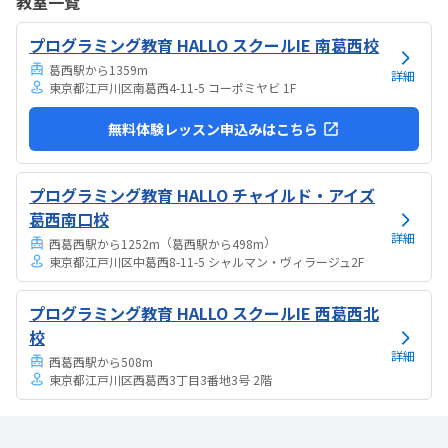
教室一覧
は路上駐車になります。駐輪スペースはあるので子供一人でも近い人
なら行けると思います。奥の方まで覗いたことはないので詳しくはわ
プログラミング教育 HALLO スクールIE 南葛西校
からないが、入り口や教室の内装は奇麗だと思います。気軽に入りや
すい感じがします。ひとそれぞれになってしまい...
葛西駅から1359m
詳細
東京都江戸川区南葛西4-11-5 コーポミヤビ 1F
無料体験レッスン申込みはこちら
プログラミング教育 HALLO チャイルド・アイズ
葛西南口校
詳細
（
）
西葛西駅から1252m
葛西駅から498m
東京都江戸川区中葛西8-11-5 シャルマン・ヴィラージュ2F
プログラミング教育 HALLO スクールIE 西葛西北
校
詳細
西葛西駅から508m
東京都江戸川区西葛西3丁目3番地3号 2階