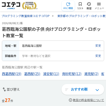
AIに相談
リスト
履歴
メニュー
プログラミング教室検索コエテコTOP
東京都のプログラミング・ロボット教
2026/08/08(土) 版
葛西臨海公園駅の子供 向けプログラミング・ロボッ
ト教室一覧
地域・駅
葛西臨海公園駅
変更
詳細条件
学年・教材などを選択
変更
葛西臨海公園駅 周辺の駅一覧
西葛西駅(19)
葛西駅(25)
浦安駅(11)
南砂町駅(12)
潮見駅(2)
船堀
並び替え
27
教室の料金相場について
全
件