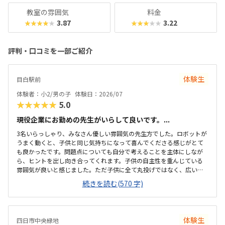
教室の雰囲気
料金
3.87
3.22
★★★★★
★★★★★
評判・口コミを一部ご紹介
体験生
目白駅前
体験者：小2/男の子
体験日：2026/07
★★★★★
5.0
現役企業にお勤めの先生がいらして良いです。...
3名いらっしゃり、みなさん優しい雰囲気の先生方でした。ロボットが
うまく動くと、子供と同じ気持ちになって喜んでくださる感じがとて
も良かったです。問題点についても自分で考えることを主体にしなが
ら、ヒントを出し向き合ってくれます。子供の自主性を重んじている
雰囲気が良いと感じました。ただ子供に全て丸投げではなく、広い机
の上に「教科書とキットをどこに置いたらやりやすいかな？」と声を
続きを読む(570 字)
かけてくださり、そこから自分で考えていました。ロボット作りもヒ
ントをいただきながら、自分で教科書を読んで作り上げていました。
駅近くですが、静かな環境です。急な坂道があるので、暑い夏など、重
いキットを背負っていく小さな子供には少し大変かも。清潔で、安心
体験生
四日市中央緑地
できました。入室したら必ず手を洗うルールも良いです。教室にある