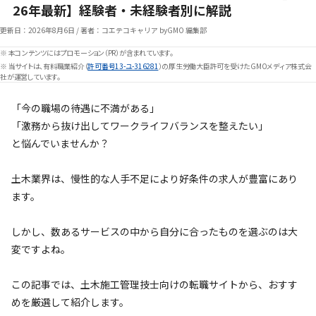
26年最新】経験者・未経験者別に解説
更新日：
2026年8月6日
/
著者：コエテコキャリア byGMO 編集部
※ 本コンテンツにはプロモーション（PR）が含まれています。
※ 当サイトは、有料職業紹介（
許可番号13-ユ-316281
）の厚生労働大臣許可を受けたGMOメディア株式会
社が運営しています。
「今の職場の待遇に不満がある」
「激務から抜け出してワークライフバランスを整えたい」
と悩んでいませんか？
土木業界は、慢性的な人手不足により好条件の求人が豊富にあり
ます。
しかし、数あるサービスの中から自分に合ったものを選ぶのは大
変ですよね。
この記事では、土木施工管理技士向けの転職サイトから、おすす
めを厳選して紹介します。