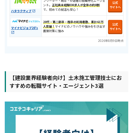
フリーター・既卒・中退者の就職特化エージェ
公式
ント。
正社員未経験OK求人が全体の約8割
サイトへ
で、初めての就活も安心！​
ハタラクティブ
20代・第二新卒・既卒の利用者数、累計61万
公式
人突破！
マイナビのノウハウや強みを引き出す
マイナビジョブ20's
サイトへ
面接対策に強み
2026年8月9日時点
【建設業界経験者向け】土木施工管理技士にお
すすめの転職サイト・エージェント3選