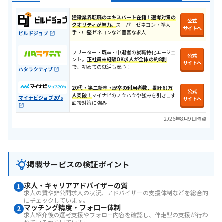
建設業界転職のエキスパート在籍！選考対策の
公式
クオリティが魅力。
スーパーゼネコン・準大
サイトへ
手・中堅ゼネコンなど豊富な求人
ビルドジョブ
フリーター・既卒・中退者の就職特化エージェ
公式
ント。
正社員未経験OK求人が全体の約8割
サイトへ
で、初めての就活も安心！​
ハタラクティブ
20代・第二新卒・既卒の利用者数、累計61万
公式
人突破！
マイナビのノウハウや強みを引き出す
マイナビジョブ20's
サイトへ
面接対策に強み
2026年8月9日時点
掲載サービスの検証ポイント
求人・キャリアアドバイザーの質
1
求人の質や非公開求人の状況、アドバイザーの支援体制などを総合的
にチェックしています。
マッチング精度・フォロー体制
2
求人紹介後の選考支援やフォロー内容を確認し、伴走型の支援が行わ
れているかを見ています。