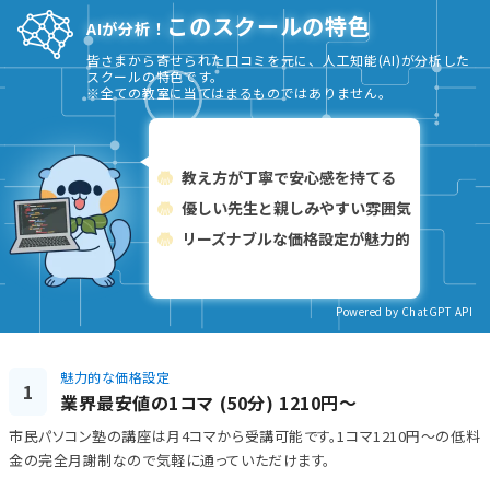
このスクールの特色
AIが分析！
皆さまから寄せられた口コミを元に、人工知能(AI)が分析した
スクールの特色です。
※全ての教室に当てはまるものではありません。
教え方が丁寧で安心感を持てる
優しい先生と親しみやすい雰囲気
リーズナブルな価格設定が魅力的
Powered by ChatGPT API
魅力的な価格設定
1
業界最安値の1コマ (50分) 1210円～
市民パソコン塾の講座は月4コマから受講可能です。1コマ1210円～の低料
金の完全月謝制なので気軽に通っていただけます。