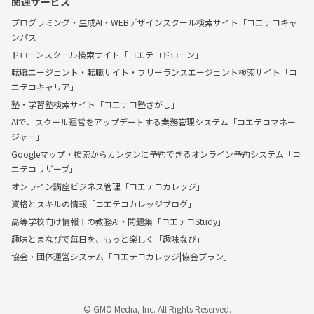
関連サービス
プログラミング・生成AI・WEBデザインスクール検索サイト「コエテコキャ
ンパス」
ドローンスクール検索サイト「コエテコドローン」
転職エージェント・転職サイト・フリーランスエージェント検索サイト「コ
エテコキャリア」
塾・学習塾検索サイト「コエテコ塾さがし」
AIで、スクール運営をアップデートする業務管理システム「コエテコマネー
ジャー」
Googleマップ・検索からカンタンに予約できるオンライン予約システム「コ
エテコリザーブ」
オンライン講座ビジネス管理「コエテコカレッジ」
資格とスキルの情報「コエテコカレッジブログ」
高等学校向け情報Ⅰの教務AI・問題集「コエテコStudy」
趣味とまなびで毎日を、もっと楽しく「趣味なび」
協会・団体運営システム「コエテコカレッジ|協会プラン」
© GMO Media, Inc. All Rights Reserved.