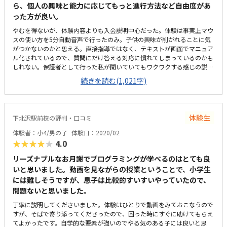
ら、個人の興味と能力に応じてもっと進行方法など自由度があ
った方が良い。
やむを得ないが、体験内容よりも入会説明中心だった。体験は事実上マウ
スの使い方を5分自動音声で行ったのみ。子供の興味が削がれることに気
がつかないのかと思える。直接指導ではなく、テキストが画面でマニュア
ル化されているので、質問にだけ答える対応に慣れてしまっているのかも
しれない。保護者として行った私が聞いていてもワクワクする感じの説明
ではなかった。なぜそれを学ぶことに意味があるのかとかの説明もなかっ
続きを読む(1,021字)
た。これだとスクーリングする必要なくて、完全にオンラインでやる教室
の方が効率よく学習できるのではないかなと思った。直接プログラミング
とは関係ない初期導入のテキストが3冊あり、最初の2冊は説明が8回、そ
のドリルも8回。3冊目は各6回ずつ。話を聞く限り、ドリルは自宅でやれ
体験生
下北沢駅前校の評判・口コミ
ば良いと思ったが、教室でやらなければいけないととのこと。さらに回数
は固定されているので、早く進めることはできない。説明では決められた
体験者：小4/男の子
体験日：2020/02
内容だけで時間いっぱいかかると言うことでしたが、ほとんど簡単な操作
★★★★★
4.0
練習の印象でした。これらを終えてからようやくプログラミングだそうで
す。エクセルやパワポは当面必要ないし、習っても普段使わなければ忘れ
リーズナブルなお月謝でプログラミングが学べるのはとても良
るし、たぶん子供は最初の数時間で飽きてしまうのではないかと思いま
いと思いました。動画を見ながらの授業ということで、小学生
す。自宅からは歩くとちょっときついかもしれないけど、問題はない範
には難しそうですが、息子は比較的すいすいやっていたので、
囲。場所もわかりやすい。ただビルが古いので、なんとなく暗い感じだけ
問題ないと思いました。
ど、劇場の入っているビルだし、演劇の街でもあるので、それも風情か
も。小さな部屋なので、密になる不安はあるかもしれない。設備はパソコ
丁寧に説明してくださいました。体験はひとりで動画をみておこなうので
ンのみ。皆さん静かにパソコンに向かってそれぞれの学習をしていた。飲
すが、そばで寄り添ってくださったので、困った時にすぐに助けてもらえ
み物は持ち込み可ということでした。ある意味必要十分。月額2200円無
てよかったです。自学的な要素が強いのでやる気のある子には良いと思