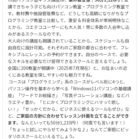
講できちゃう子ども向けパソコン教室・プログラミング教室で
す。教材費や施設管理費など、どうしても高額になりがちなプ
ログラミング教室と比較して、激安 & 料金体系が単純明快なこ
とから、コエテコユーザーにも大人気！常に多数の入会申し込
みがあるスクールなのです。
大人向けの講座も開講されていることから、スケジュールも自
由自在に設計可能。それぞれのご家庭の都合に合わせて、フレ
キシブルにレッスンの予約ができます。自分のペースで、必要
なスキルを必要なだけ習得できるスクールと言えるでしょう。
全国に200教室が開講中（2025年7月現在）と、お住まいの近
くにある教室を探しやすいのも魅力ですね。
コースは「プログラミング」系のコースがレベル別に4つと、
パソコン操作を基本から学べる「Windows11パソコンの基礎講
座」「ワードでお絵描き」「写真デコレーション講座」などバ
ラエティ豊か。「とにかくプログラミングにハマって欲し
い！」「せっかくだから、ビジネスに使えるツールもぜひ」な
ど、
ご家庭の方針に合わせてレッスン計画を立てることができ
ます
。なんといっても50分1,210円！（何度でも言います！）
「ちょっと試しにやらせてみようかな♪」なんてご家庭にピッ
タリのスクールといえるでしょう。