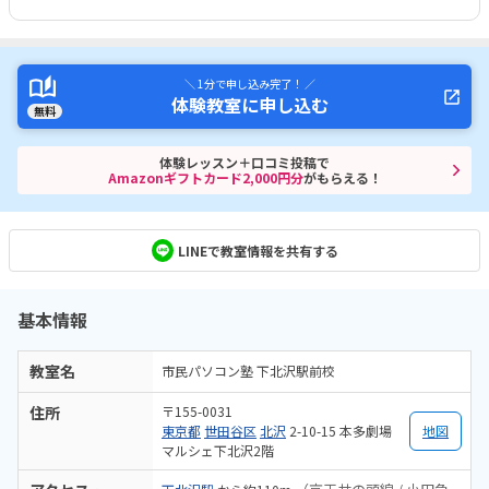
＼ 1分で申し込み完了！ ／
体験教室に申し込む
無料
体験レッスン＋口コミ投稿で
Amazonギフトカード2,000円分
がもらえる！
LINEで教室情報を共有する
基本情報
教室名
市民パソコン塾 下北沢駅前校
住所
〒155-0031
東京都
世田谷区
北沢
2-10-15 本多劇場
地図
マルシェ下北沢2階