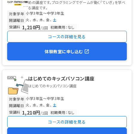
めの講座です。プログラミングでゲームが動く「ていぎ」を学べ
る講座です。
小学3年生〜中学3年生
対象学年
火
水
木
金
土
開講曜日
1,210円
受講料
初期費用：なし
/1回
コースの詳細を見る
体験教室に申し込む
はじめてのキッズパソコン講座
はじめてのキッズパソコン講座
小学3年生〜中学3年生
対象学年
火
水
木
金
土
開講曜日
1,210円
受講料
初期費用：なし
/1回
コースの詳細を見る