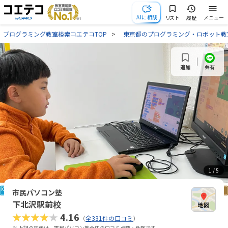
AIに相談
リスト
履歴
メニュー
プログラミング教室検索コエテコTOP
東京都のプログラミング・ロボット教
共有
追加
1
/ 5
市民パソコン塾
下北沢駅前校
★★★★★
4.16
（
全331件の口コミ
）
※ 上記の評価は、市民パソコン塾全体の口コミ点数・件数です