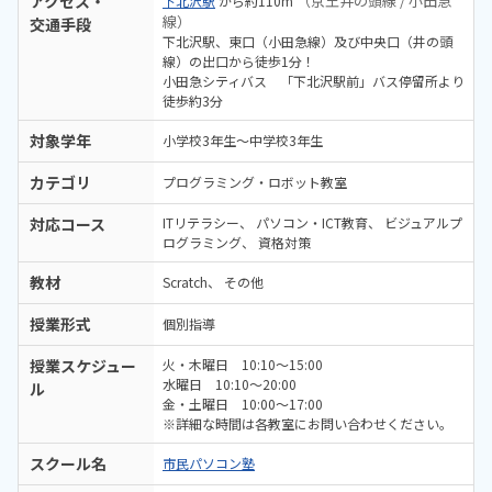
アクセス・
（京王井の頭線 / 小田急
下北沢駅
から約110m
線）
交通手段
下北沢駅、東口（小田急線）及び中央口（井の頭
線）の出口から徒歩1分！
小田急シティバス 「下北沢駅前」バス停留所より
徒歩約3分
対象学年
小学校3年生～中学校3年生
カテゴリ
プログラミング・ロボット教室
対応コース
ITリテラシー
パソコン・ICT教育
ビジュアルプ
ログラミング
資格対策
教材
Scratch
その他
授業形式
個別指導
授業スケジュー
火・木曜日 10:10～15:00
水曜日 10:10～20:00
ル
金・土曜日 10:00～17:00
※詳細な時間は各教室にお問い合わせください。
スクール名
市民パソコン塾