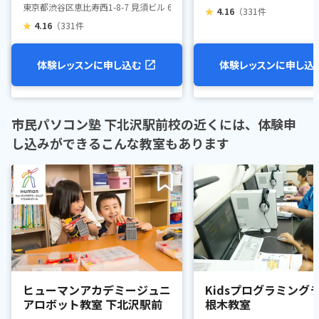
東京都渋谷区恵比寿西1-8-7 見須ビル 6階603号室
★
4.16
（331件
★
4.16
（331件
体験レッスンに申し込む
体験レッスンに申し込
市民パソコン塾 下北沢駅前校の近くには、体験申
し込みができるこんな教室もあります
ヒューマンアカデミージュニ
Kidsプログラミングラ
アロボット教室 下北沢駅前
根木教室