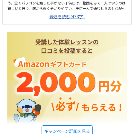
条件にかかります。これは想定外。また今回の私の場合には、テキスト代
う。全くパソコンを触った事がない子供には、動画をみて一人で学ぶのは
が一単元2200円かかります。あとは回数分。一回1100円、50分。コロナ
難しいと思う。駅から近く分かりやすい。子供一人で通わせるのも心配な
以降は予約も柔軟に変更可能にしているそうです。結局わたしの場合、プ
い場所で良かったです。夜に通うことになっても駅から色々歩かなくてい
続きを読む(433字)
ログラミングに入るまでに44回通うことになり、週二回通ったとして、半
いので安心です。シンプルです。ヘッドフォンをつけて学習するらしいで
年かかる予想。6万円くらいか？それでも他よりも安いとは言えるが、あ
すが、困った時、スタッフの方は付き添っているわけではないので、スタ
まり意味がない投資の時間とお金のように思えてしまった。残念ながら子
ップの方にどこでつまづいたのか聞く必要があります。一コマ1000円は
どもは面白くなかったようです。そりゃマウスを5分動かしてみるだけ
通いやすいと思う。曜日や時間がフレキシブルに対応してくださるのはと
で、その何倍も教室の説明で時間取られたら飽きる。コストが安い以外に
てもありがたいです。急な変更も振り替えられて助かります。お月謝が安
教室の特徴とか強みとか魅力がなんなのか分からなかった。
いこと、プログラミングだけでなくパソコンスキルも学ぼうと思ったら学
べるところ。曜日や時間がフレキシブルに対応してくださるので通いやす
いです。
キャンペーン詳細を見る