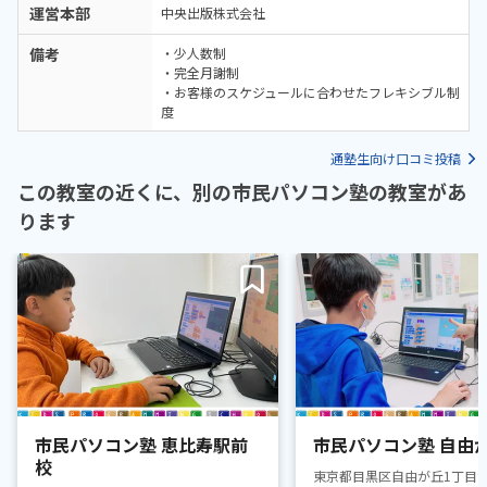
運営本部
中央出版株式会社
備考
・少人数制
・完全月謝制
・お客様のスケジュールに合わせたフレキシブル制
度
通塾生向け口コミ投稿
この教室の近くに、別の市民パソコン塾の教室があ
ります
市民パソコン塾 恵比寿駅前
市民パソコン塾 自由
校
東京都目黒区自由が丘1丁目9-6