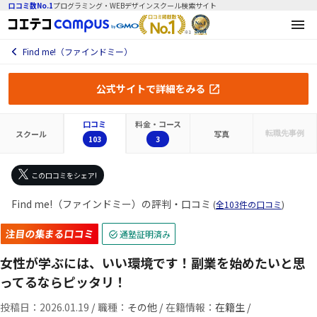
口コミ数No.1
プログラミング・WEBデザインスクール検索サイト
Find me!（ファインドミー）
公式サイトで詳細をみる
口コミ
料金・コース
スクール
写真
転職先
事例
103
3
この口コミをシェア!
Find me!（ファインドミー）の評判・口コミ
(
全103件の口コミ
)
注目の集まる口コミ
通塾証明済み
女性が学ぶには、いい環境です！副業を始めたいと思
ってるならピッタリ！
投稿日：2026.01.19
/
職種：
その他 /
在籍情報：
在籍生 /