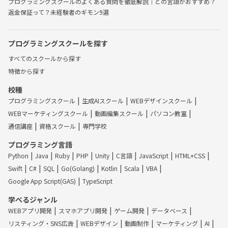
プログラミングスクールのよくある質問を徹底解説｜どの言語がおすすめ？
返金保証って？未経験者のギモン9選
プログラミングスクールを探す
すべてのスクールから探す
特徴から探す
校種
プログラミングスクール
生成AIスクール
WEBデザインスクール
WEBマーケティングスクール
動画編集スクール
パソコン教室
通信講座
資格スクール
専門学校
プログラミング言語
Python
Java
Ruby
PHP
Unity
C言語
JavaScript
HTML+CSS
Swift
C#
SQL
Go(Golang)
Kotlin
Scala
VBA
Google App Script(GAS)
TypeScript
学べるジャンル
WEBアプリ開発
スマホアプリ開発
ゲーム開発
データベース
リスティング・SNS広告
WEBデザイン
動画制作
マーケティング
AI