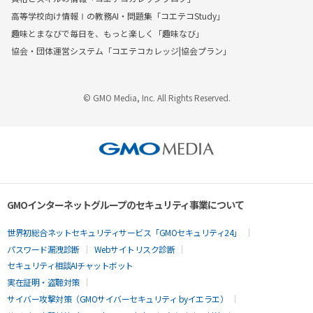
高等学校向け情報Ⅰの教務AI・問題集「コエテコStudy」
趣味とまなびで毎日を、もっと楽しく「趣味なび」
協会・団体運営システム「コエテコカレッジ|協会プラン」
© GMO Media, Inc. All Rights Reserved.
GMOインターネットグループのセキュリティ事業について
世界初総合ネットセキュリティサービス「GMOセキュリティ24」
パスワード漏洩診断
Webサイトリスク診断
セキュリティ相談AIチャットボット
実在証明・盗聴対策
サイバー攻撃対策（GMOサイバーセキュリティ byイエラエ）