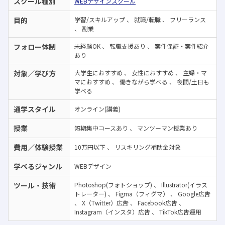
スクール種別
WEBデザインスクール
目的
学習/スキルアップ
、
就職/転職
、
フリーランス
、
副業
フォロー体制
未経験OK
、
転職支援あり
、
案件保証・案件紹介
あり
対象／学び方
大学生におすすめ
、
女性におすすめ
、
主婦・マ
マにおすすめ
、
働きながら学べる
、
夜間/土日も
学べる
通学スタイル
オンライン(講義)
授業
短期集中コースあり
、
マンツーマン授業あり
費用／体験授業
10万円以下
、
リスキリング補助金対象
学べるジャンル
WEBデザイン
ツール・技術
Photoshop(フォトショップ)
、
Illustrator(イラス
トレーター)
、
Figma（フィグマ）
、
Google広告
、
X（Twitter）広告
、
Facebook広告
、
Instagram（インスタ）広告
、
TikTok広告運用