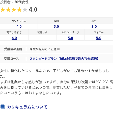
投稿者：
30代女性
★★★★★
4.0
カリキュラム
講師
料金
4.0
5.0
3.0
両立しやすさ
転職サポ
カウンセリング
フォロー
4.0
-
5.0
5.0
受講後の進路
|
今取り組んでいる途中
受講コース
|
スタンダードプラン【補助金活用で最大70%還元】
女性に特化したスクールなので、子どもがいても進めやすか感じまし
た。
まずは副業からな感じが強いですが、自分の頑張り次第ではどんどん高
みを目指していけると思うので、副業したい、子育ての合間に仕事をし
たいという方にはおすすめしたいです。
カリキュラムについて