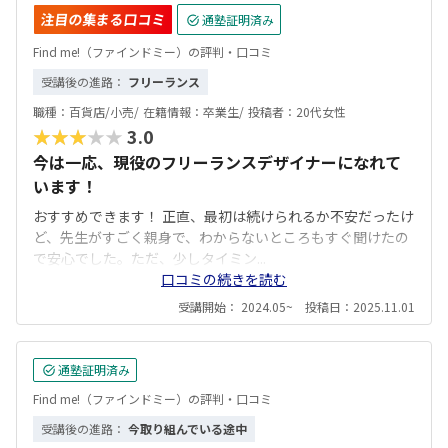
注目の集まる口コミ
通塾証明済み
Find me!（ファインドミー）の評判・口コミ
受講後の進路：
フリーランス
職種：
百貨店/小売/
在籍情報：
卒業生/
投稿者：
20代女性
★★★★★
3.0
今は一応、現役のフリーランスデザイナーになれて
います！
おすすめできます！ 正直、最初は続けられるか不安だったけ
ど、先生がすごく親身で、わからないところもすぐ聞けたの
で安心でした。ただ、少しタイミン...
口コミの続きを読む
受講開始： 2024.05~ 投稿日：2025.11.01
通塾証明済み
Find me!（ファインドミー）の評判・口コミ
受講後の進路：
今取り組んでいる途中