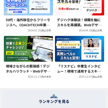
50代・海外移住からフリーラ
デジハク体験談！現職を軸に
ンスへ。COACHTECH卒業生
スキルを再構築。Webデザイ
が語る「案件参画までのリア
ンを学び広がった働き方の選
2026.02.25
|
高山志帆
2026.04.18
|
高山志帆
ル」と学びの価値
択肢
現場さながらの緊張感！デジ
「リスナビ」卒業生インタビ
タルハリウッド・Webデザイ
ュー！現場で通用するスキル
ナー専攻『超実践プラン』の
を実践型カリキュラムで習
2025.11.17
|
鳥井美奈
2025.12.07
|
高山志帆
授業に密着
得！
ランキングを見る