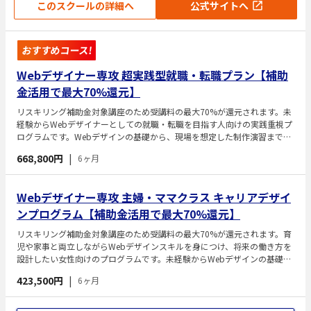
このスクールの詳細へ
公式サイトへ
おすすめコース!
Webデザイナー専攻 超実践型就職・転職プラン【補助
金活用で最大70%還元】
リスキリング補助金対象講座のため受講料の最大70%が還元されます。未
経験からWebデザイナーとしての就職・転職を目指す人向けの実践重視プ
ログラムです。Webデザインの基礎から、現場を想定した制作演習までを
体系的に学習します。実務に近い課題やアウトプットを重ねることで、即
668,800円
|
6ヶ月
戦力となるデザイン力を養います。学習と並行してキャリアサポートを受
けられ、就職・転職につなげることを目的とした専攻です。
Webデザイナー専攻 主婦・ママクラス キャリアデザイ
ンプログラム【補助金活用で最大70%還元】
リスキリング補助金対象講座のため受講料の最大70%が還元されます。育
児や家事と両立しながらWebデザインスキルを身につけ、将来の働き方を
設計したい女性向けのプログラムです。未経験からWebデザインの基礎を
学び、課題制作を通じて制作スキルを習得します。加えて、キャリアデザ
423,500円
|
6ヶ月
イン講座を通じて自己分析やライフスタイルに合わせた働き方の整理を行
い、自分に合ったキャリアの方向性を明確にします。学習とキャリア設計
を同時に進められる点が特徴です。