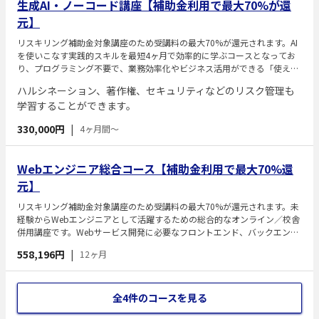
生成AI・ノーコード講座【補助金利用で最大70%が還
元】
リスキリング補助金対象講座のため受講料の最大70%が還元されます。AI
を使いこなす実践的スキルを最短4ヶ月で効率的に学ぶコースとなってお
り、プログラミング不要で、業務効率化やビジネス活用ができる「使える
AIスキル」を習得することを目指します。
ハルシネーション、著作権、セキュリティなどのリスク管理も
学習することができます。
330,000円
|
4ヶ月間～
Webエンジニア総合コース【補助金利用で最大70%還
元】
リスキリング補助金対象講座のため受講料の最大70%が還元されます。未
経験からWebエンジニアとして活躍するための総合的なオンライン／校舎
併用講座です。Webサービス開発に必要なフロントエンド、バックエン
ド、インフラの基礎知識や複数のプログラミング言語・技術を体系的に学
558,196円
|
12ヶ月
べます。現役エンジニア講師による直接指導やチャット質問、専任カウン
セラーによる学習サポートがあり、学習からキャリア形成まで包括的に支
援します。
全4件のコースを見る