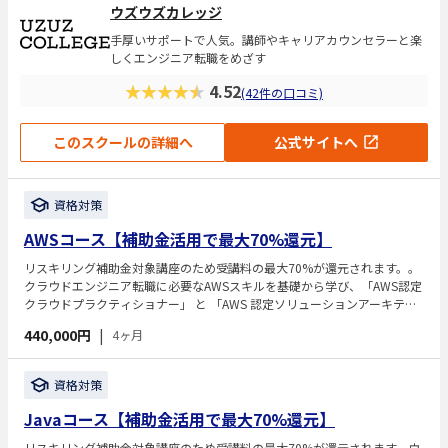
ウズウズカレッジ
手厚いサポートで人気。講師やキャリアカウンセラーと楽
しくエンジニア転職をめざす
★★★★★
4.52
(42件の口コミ)
このスクールの詳細へ
公式サイトへ
資格対策
AWSコース【補助金活用で最大70%還元】
リスキリング補助金対象講座のため受講料の最大70%が還元されます。。
クラウドエンジニア転職に必要なAWSスキルを基礎から学び、「AWS認定
クラウドプラクティショナー」 と 「AWS 認定ソリューションアーキテク
ト - アソシエイト」 の資格取得を目指します。動画教材と演習を中心に学
440,000円
|
4ヶ月
習を進め、学習後は就職・転職サポートも受けられ、ITエンジニアとして
のキャリア形成を支援します。
資格対策
Javaコース【補助金活用で最大70%還元】
リスキリング補助金対象講座のため受講料の最大70%が還元されます。ウ