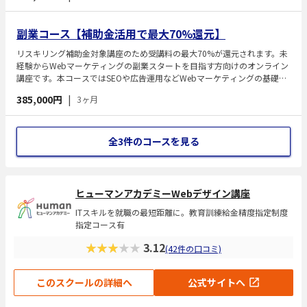
り、受講料の一部が補助対象になります。Webマーケティングの基礎理解
から実践スキル、転職活動までをワンストップでサポートします。
副業コース【補助金活用で最大70%還元】
リスキリング補助金対象講座のため受講料の最大70%が還元されます。未
経験からWebマーケティングの副業スタートを目指す方向けのオンライン
講座です。本コースではSEOや広告運用などWebマーケティングの基礎か
ら学べるカリキュラムを通じて、マーケティングの実践的なスキルを習得
385,000円
|
3ヶ月
します。全員現役プロマーケター講師による個別指導とマンツーマンサポ
ートが提供され、初めての副業挑戦にも対応した内容です。
全3件のコースを見る
ヒューマンアカデミーWebデザイン講座
ITスキルを就職の最短距離に。教育訓練給金精度指定制度
指定コース有
★★★★★
3.12
(42件の口コミ)
このスクールの詳細へ
公式サイトへ