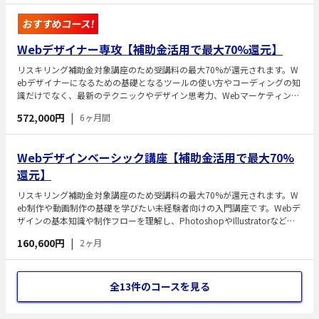
おすすめコース!
Webデザイナー専攻【補助金活用で最大70%還元】
リスキリング補助金対象講座のため受講料の最大70%が還元されます。W
ebデザイナーになるための基礎となるツールの使い方やコーディングの知
識だけでなく、最新のテクニックやデザイン思考力、Webマーケティン
グ、ディレクションなど、制作会社ならではのカリキュラムで実践的なス
572,000円
|
6ヶ月間
キルを身につけ、6ヶ月でゼロからWebサイトの構築ができるようになり
ます。
Webデザインベーシック講座【補助金活用で最大70%
還元】
リスキリング補助金対象講座のため受講料の最大70%が還元されます。W
eb制作や動画制作の基礎を学びたい未経験者向けの入門講座です。Webデ
ザインの基本知識や制作フローを理解し、PhotoshopやIllustratorなどの
デザインツールの使い方を習得します。デジタルハリウッドの教育ノウハ
160,600円
|
2ヶ月
ウとLIGの現場視点を融合したカリキュラムで、制作の基礎力を身につけ
ることを目的としています。Web・動画分野への第一歩として設計された
講座です。
全13件のコースを見る