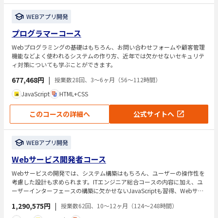
WEBアプリ開発
プログラマーコース
Webプログラミングの基礎はもちろん、お問い合わせフォームや顧客管理
機能などよく使われるシステムの作り方、近年では欠かせないセキュリテ
ィ対策についても学ぶことができます。
677,468円
|
授業数28回、3～6ヶ月（56～112時間）
JavaScript
HTML+CSS
このコースの詳細へ
公式サイトへ
WEBアプリ開発
Webサービス開発者コース
Webサービスの開発では、システム構築はもちろん、ユーザーの操作性を
考慮した設計も求められます。ITエンジニア総合コースの内容に加え、ユ
ーザーインターフェースの構築に欠かせないJavaScriptも習得、Webサー
ビス開発の現場で求められるスキルを網羅しています。あらゆるビジネス
1,290,575円
|
授業数62回、10～12ヶ月（124～248時間）
の場でWebサービスが関わってくる現在、独立・起業をしたい方にもオス
スメのコースです。