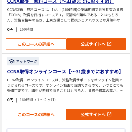
CCNA取得 無料コース【〜31歳までにおすすめ】
CCNA取得 無料コースは、1か月 (160時間)の受講期間で世界共有の資格
「CCNA」取得を目指すコースです。受講料が無料であることはもちろ
ん、資格合格率の高さ、上京支援として提携シェアハウス２か月無料サポ
ートを受けることができます。
0円
|
160時間
このコースの詳細へ
公式サイトへ
ネットワーク
CCNA取得オンラインコース【〜31歳までにおすすめ】
CCNA取得 オンラインコースは、資格取得サポートをオンライン動画で
うけられるコースです。オンライン動画で受講できるので、いつどこでも
受講可能です。講料が無料であることはもちろん、資格合格率の高さ、上
京支援として提携シェアハウス1～２か月分の無料サポートがついていま
0円
|
160時間（１～２ヶ月）
す。
このコースの詳細へ
公式サイトへ