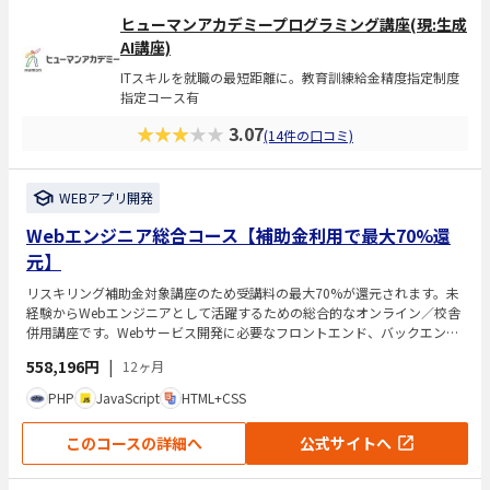
ヒューマンアカデミープログラミング講座(現:生成
AI講座)
ITスキルを就職の最短距離に。教育訓練給金精度指定制度
指定コース有
★★★★★
3.07
(14件の口コミ)
WEBアプリ開発
Webエンジニア総合コース【補助金利用で最大70%還
元】
リスキリング補助金対象講座のため受講料の最大70%が還元されます。未
経験からWebエンジニアとして活躍するための総合的なオンライン／校舎
併用講座です。Webサービス開発に必要なフロントエンド、バックエン
ド、インフラの基礎知識や複数のプログラミング言語・技術を体系的に学
558,196円
|
12ヶ月
べます。現役エンジニア講師による直接指導やチャット質問、専任カウン
セラーによる学習サポートがあり、学習からキャリア形成まで包括的に支
PHP
JavaScript
HTML+CSS
援します。
このコースの詳細へ
公式サイトへ