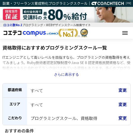
口コミ数No.1
プログラミング・WEBデザインスクール検索サイト
資格取得におすすめプログラミングスクール一覧
ITエンジニアとして高いレベルを目指すなら、プログラミングの資格取得を考え
てみましょう。Ruby技術者認定試験制度やJava SE 8 認定資格民間資格など、受
験者のスキルに合わせてランク分けされている資格もあります。多くのプログラ
ミング資格試験の実施は、年に2回。資格を有していることで、就職や転職で有
さらに表示する
利になることも。スクールを利用すれば、資格取得を丁寧にサポートしてもらえ
ます。初心者向けコースやプログラミング言語別のコースなど、受講者のニーズ
に合わせたコースが揃えられていることが特徴です。都心部に開校している場合
都道府県
が多く、オンライン講義を行っているプログラミングスクールも。現役エンジニ
アが講師を務めるプログラミングスクールなら、現場で即戦力となれるスキルを
エリア
身につけられます。一般的な受講期間は1〜6ヶ月で、受講料は10〜80万円ほど
かかります。条件付きで無料で受講できるプログラミングスクールもあります。
こだわり
プログラミングスクール、資格取得
変更
おすすめの条件