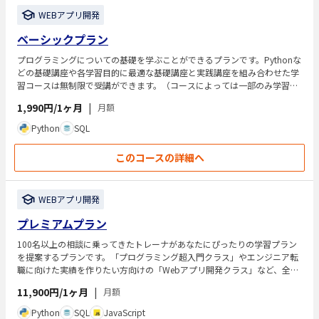
WEBアプリ開発
ベーシックプラン
プログラミングについての基礎を学ぶことができるプランです。Pythonな
どの基礎講座や各学習目的に最適な基礎講座と実践講座を組み合わせた学
習コースは無制限で受講ができます。（コースによっては一部のみ学習可
能）その他にもSlackコミュニティの参加などのサポートが受けられます。
1,990円/1ヶ月
|
月額
Python
SQL
このコースの詳細へ
WEBアプリ開発
プレミアムプラン
100名以上の相談に乗ってきたトレーナがあなたにぴったりの学習プラン
を提案するプランです。「プログラミング超入門クラス」やエンジニア転
職に向けた実績を作りたい方向けの「Webアプリ開発クラス」など、全て
のクラスが受講し放題です。
11,900円/1ヶ月
|
月額
Python
SQL
JavaScript