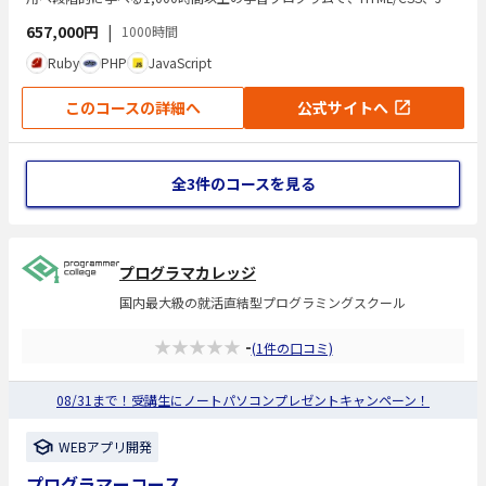
aScript、Ruby／Ruby on Railsなどを使ったWebアプリ開発を習得しま
657,000円
|
1000時間
す。現場で求められるスキルを身につけ、自走できるエンジニアになるこ
とを目標としています。カリキュラムは実務レベルの構成で、講師への質
Ruby
PHP
JavaScript
疑応答やレビュー対応なども受けられます。最短9か月でのスキル習得を
想定しています。
このコースの詳細へ
公式サイトへ
全3件のコースを見る
プログラマカレッジ
国内最大級の就活直結型プログラミングスクール
★★★★★
-
(1件の口コミ)
08/31まで！受講生にノートパソコンプレゼントキャンペーン！
WEBアプリ開発
プログラマーコース