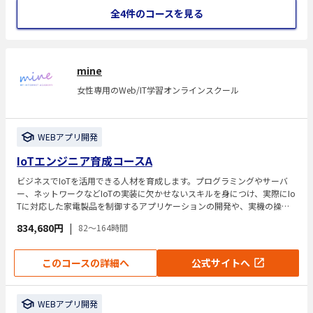
全4件のコースを見る
mine
女性専用のWeb/IT学習オンラインスクール
WEBアプリ開発
IoTエンジニア育成コースA
ビジネスでIoTを活用できる人材を育成します。プログラミングやサーバ
ー、ネットワークなどIoTの実装に欠かせないスキルを身につけ、実際にIo
Tに対応した家電製品を制御するアプリケーションの開発や、実機の操作
を行います。
834,680円
|
82～164時間
このコースの詳細へ
公式サイトへ
WEBアプリ開発