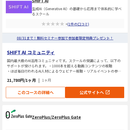
SHIFT AI
生成AI（Generative AI）の基礎から応用まで体系的に学べ
るスクール
★★★★★
-
(1件の口コミ)
08/31まで！無料セミナー参加で参加者限定特典プレゼント！
SHIFT AI コミュニティ
国内最大級のAI活用コミュニティです。スクールの受講によって、以下の
サポートが受けられます。・1000本を超える動画コンテンツの視聴
・ほぼ毎日行われるAI人材によるウェビナー視聴・リアルイベントの参
加・ツールの使い方サポート受講前には、SHIFT AIが定期的に開催してい
21,780円/1ヶ月
|
1ヶ月
る無料オンラインセミナーに参加可能です。セミナーで講座内容などを把
握することで、安心して学習に臨むことが可能です。
このコースの詳細へ
公式サイトへ
ZeroPlus/ZeroPlus Gate