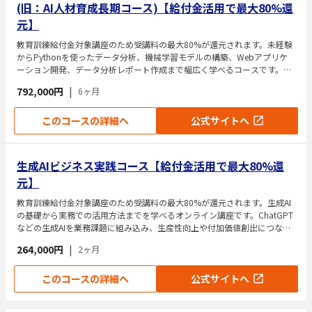
(旧：AI人材育成長期コース)【給付金活用で最大80%還
元】
教育訓練給付金対象講座のため受講料の最大80%が還元されます。未経験
からPythonを使ったデータ分析、機械学習モデルの構築、Webアプリケ
ーション開発、データ分析レポート作成まで幅広く学べるコースです。コ
ース受講で全eラーニングコンテンツが永年無料で見放題になります。さ
792,000円
|
6ヶ月
らに、給付金の利用で受講料の最大70%還付（最大554,000円）とお得に
受講できます。
このコースの詳細へ
公式サイトへ
生成AIビジネス実践コース【給付金活用で最大80%還
元】
教育訓練給付金対象講座のため受講料の最大80%が還元されます。生成AI
の基礎から実務での活用方法までを学べるオンライン講座です。ChatGPT
などの生成AIを業務課題に組み込み、生産性向上や付加価値創出につなげ
る力を身につけられます。業務フロー分析やプロンプト設計、AIアシスタ
264,000円
|
2ヶ月
ントの作成など、実践的な生成AIの活用スキルを段階的に習得できます。
普段の仕事にAIを活かしたいビジネスパーソン向けのカリキュラムです。
このコースの詳細へ
公式サイトへ