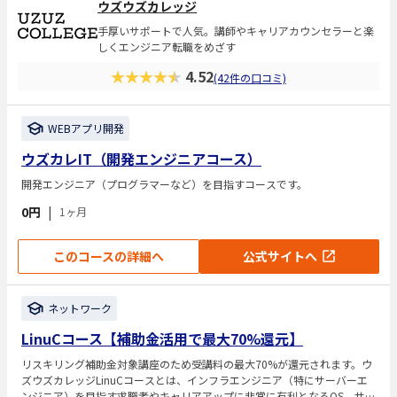
ウズウズカレッジ
手厚いサポートで人気。講師やキャリアカウンセラーと楽
しくエンジニア転職をめざす
★★★★★
4.52
(42件の口コミ)
WEBアプリ開発
ウズカレIT（開発エンジニアコース）
開発エンジニア（プログラマーなど）を目指すコースです。
0円
|
1ヶ月
このコースの詳細へ
公式サイトへ
ネットワーク
LinuCコース【補助金活用で最大70%還元】
リスキリング補助金対象講座のため受講料の最大70%が還元されます。ウ
ズウズカレッジLinuCコースとは、インフラエンジニア（特にサーバーエ
ンジニア）を目指す求職者やキャリアアップに非常に有利となるOS、サー