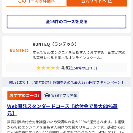
このコースの詳細へ
公式サイトへ
全16件のコースを見る
RUNTEQ（ランテック）
本気でWebエンジニアを目指す人におすすめ！企業が求め
る実務レベルを学べるオンラインスクール。
★★★★★
4.62
(158件の口コミ)
08/31まで！【7周年記念】感謝を込めて最大23万円オフキャンペーン！
おすすめコース!
WEBアプリ開発
Web開発スタンダードコース【給付金で最大80%還
元】
教育訓練給付金対象講座のため受講料の最大80%が還元されます。未経験
からWebエンジニアを目指す人向けの実践カリキュラムです。基礎から応
用へ段階的に学べる1,000時間以上の学習プログラムで、HTML/CSS、Jav