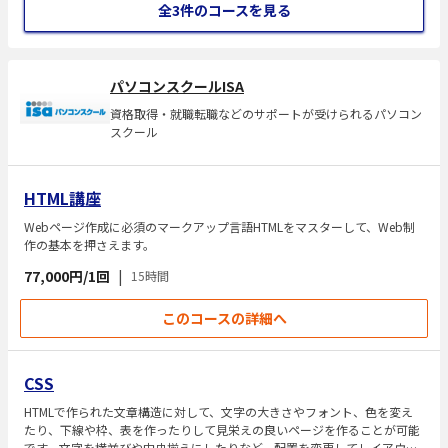
全3件のコースを見る
パソコンスクールISA
資格取得・就職転職などのサポートが受けられるパソコン
スクール
HTML講座
Webページ作成に必須のマークアップ言語HTMLをマスターして、Web制
作の基本を押さえます。
77,000円/1回
|
15時間
このコースの詳細へ
CSS
HTMLで作られた文章構造に対して、文字の大きさやフォント、色を変え
たり、下線や枠、表を作ったりして見栄えの良いページを作ることが可能
です。文字を横並びや中央揃えにしたりなど、配置を変更してレイアウト