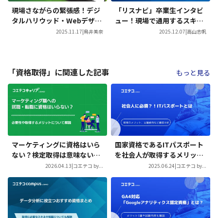
現場さながらの緊張感！デジ
「リスナビ」卒業生インタビ
タルハリウッド・Webデザイ
ュー！現場で通用するスキル
ナー専攻『超実践プラン』の
を実践型カリキュラムで習
2025.11.17
|
鳥井美奈
2025.12.07
|
高山志帆
授業に密着
得！
「資格取得」に関連した記事
もっと見る
マーケティングに資格はいら
国家資格であるITパスポート
ない？検定取得は意味ないの
を社会人が取得するメリット
か徹底解説
は？
2026.04.13
|
コエテコ by...
2025.06.24
|
コエテコ by...