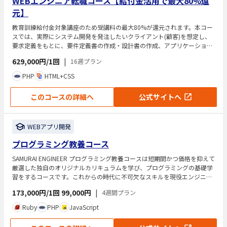
WEBエンジニア転職コース【給付金活用で最大80%還
元】
教育訓練給付金対象講座のため受講料の最大80%が還元されます。本コー
スでは、実際にシステム開発を発注したいクライアント(顧客)を想定し、
要求定義をもとに、要件定義書の作成・設計書の作成、アプリケーション
の開発を行います。
629,000円/1回
|
16週プラン
PHP
HTML+CSS
このコースの詳細へ
公式サイトへ
WEBアプリ開発
プログラミング教養コース
SAMURAI ENGINEER プログラミング教養コースは短期間かつ価格を抑えて
厳選した独自のオリジナルカリキュラムを学び、プログラミングの基礎学
習をするコースです。これからの時代に不可欠なスキルを現役エンジニア
の専属マンツーマン指導で学ぶことが可能です。
173,000円/1回
99,000円
|
4週間プラン
Ruby
PHP
JavaScript