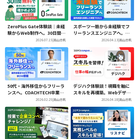
ZeroPlus Gate体験談｜未経
スポーツ一筋から未経験でフ
験からWeb制作へ。30日間で
リーランスエンジニアへ。CO
見つけた、自分らしい働き方
ACHTECH Proを通じて案件
2026.07.15
|
高山志帆
2026.04.13
|
高山志帆
参画を実現した学習プロセス
50代・海外移住からフリーラ
デジハク体験談！現職を軸に
ンスへ。COACHTECH卒業生
スキルを再構築。Webデザイ
が語る「案件参画までのリア
ンを学び広がった働き方の選
2026.02.25
|
高山志帆
2026.04.18
|
高山志帆
ル」と学びの価値
択肢