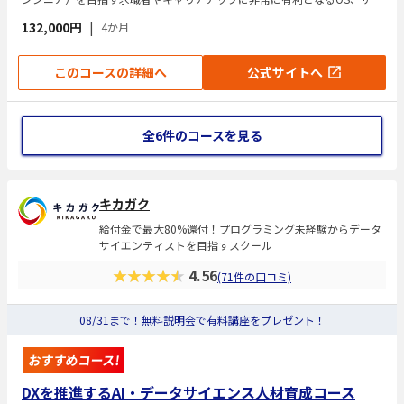
バー分野のIT専門資格「LinuC レベル1（101&102）」という資格を取得
132,000円
|
4か月
を目指します。
このコースの詳細へ
公式サイトへ
全6件のコースを見る
キカガク
給付金で最大80%還付！プログラミング未経験からデータ
サイエンティストを目指すスクール
★★★★★
4.56
(71件の口コミ)
08/31まで！無料説明会で有料講座をプレゼント！
おすすめコース!
DXを推進するAI・データサイエンス人材育成コース