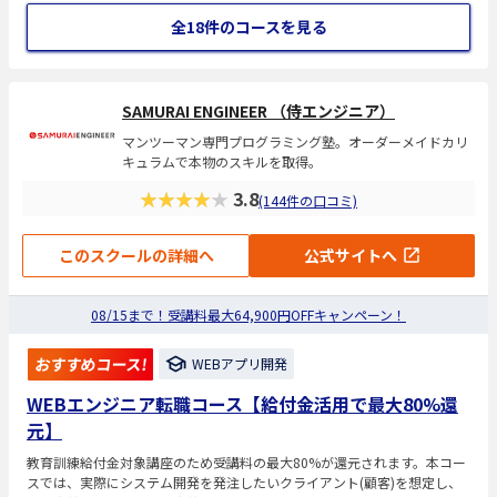
全18件のコースを見る
SAMURAI ENGINEER （侍エンジニア）
マンツーマン専門プログラミング塾。オーダーメイドカリ
キュラムで本物のスキルを取得。
★★★★★
3.8
(144件の口コミ)
このスクールの詳細へ
公式サイトへ
08/15まで！受講料最大64,900円OFFキャンペーン！
おすすめコース!
WEBアプリ開発
WEBエンジニア転職コース【給付金活用で最大80%還
元】
教育訓練給付金対象講座のため受講料の最大80%が還元されます。本コー
スでは、実際にシステム開発を発注したいクライアント(顧客)を想定し、