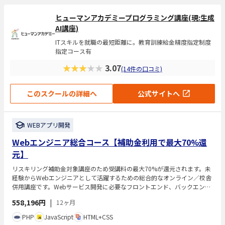
ヒューマンアカデミープログラミング講座(現:生成
AI講座)
ITスキルを就職の最短距離に。教育訓練給金精度指定制度
指定コース有
★★★★★
3.07
(14件の口コミ)
このスクールの詳細へ
公式サイトへ
WEBアプリ開発
Webエンジニア総合コース【補助金利用で最大70%還
元】
リスキリング補助金対象講座のため受講料の最大70%が還元されます。未
経験からWebエンジニアとして活躍するための総合的なオンライン／校舎
併用講座です。Webサービス開発に必要なフロントエンド、バックエン
ド、インフラの基礎知識や複数のプログラミング言語・技術を体系的に学
558,196円
|
12ヶ月
べます。現役エンジニア講師による直接指導やチャット質問、専任カウン
セラーによる学習サポートがあり、学習からキャリア形成まで包括的に支
PHP
JavaScript
HTML+CSS
援します。