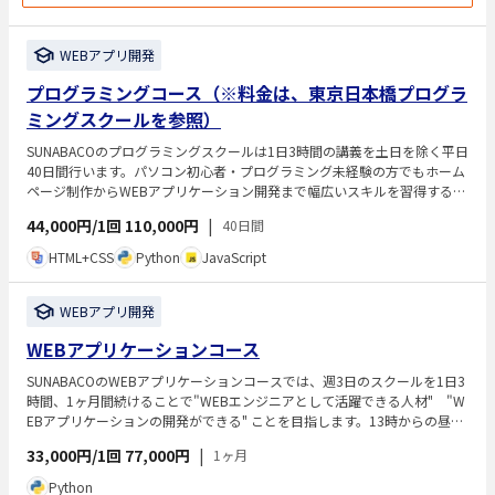
WEBアプリ開発
プログラミングコース（※料金は、東京日本橋プログラ
ミングスクールを参照）
SUNABACOのプログラミングスクールは1日3時間の講義を土日を除く平日
40日間行います。パソコン初心者・プログラミング未経験の方でもホーム
ページ制作からWEBアプリケーション開発まで幅広いスキルを習得するこ
とができます。
44,000円/1回
110,000円
|
40日間
HTML+CSS
Python
JavaScript
WEBアプリ開発
WEBアプリケーションコース
SUNABACOのWEBアプリケーションコースでは、週3日のスクールを1日3
時間、1ヶ月間続けることで"WEBエンジニアとして活躍できる人材" "W
EBアプリケーションの開発ができる" ことを目指します。13時からの昼コ
ース、19時からの夜コースのいずれかを選択できます。本コースのWEBア
33,000円/1回
77,000円
|
1ヶ月
プリケーションはPythonのWEBフレームワークであるDjangoを用いて学
んでいきます。バージョン管理でGit,GitHub。本番環境としてAzureを用
Python