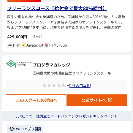
フリーランスコース【給付金で最大80%給付】
厚生労働省の給付金対象講座のため、受講料から最大80%が給付！未経験
からフリーランスエンジニアを目指す人向けのオンラインスクールです。
Webアプリ開発を中心に、現場で通用するスキルを習得し、実際の案件開
発を通じて開発実績を積むことを目標としています。学習中は専属コーチ
429,000円
|
3ヶ月
との週次面談やチャットサポートがあり、自走力や問題解決力を伸ばせる
体制が整っています。受講は完全オンラインで進められ、現役エンジニア
PHP
JavaScript
HTML+CSS
講師が伴走しながらフリーランスとして必要な実践力を高めます。
プログラマカレッジ
国内最大級の就活直結型プログラミングスクール
★★★★★
-
(1件の口コミ)
このスクールの詳細へ
公式サイトへ
08/31まで！受講生にノートパソコンプレゼントキャンペーン！
WEBアプリ開発