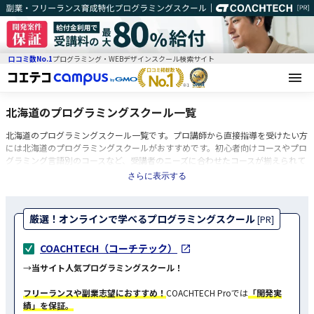
口コミ数No.1
プログラミング・WEBデザインスクール検索サイト
北海道のプログラミングスクール一覧
北海道のプログラミングスクール一覧です。プロ講師から直接指導を受けたい方
には北海道のプログラミングスクールがおすすめです。初心者向けコースやプロ
グラミング言語別のコースなど、受講者のニーズに合わせたコースが揃えられて
いることが特徴です。都心部に開校している場合が多く、オンライン講義を行っ
さらに表示する
ているプログラミングスクールも。現役エンジニアが講師を務めるプログラミン
グスクールなら、現場で即戦力となれるスキルを身につけられます。一般的な受
講期間は1〜6ヶ月で、受講料は10〜80万円ほどかかります。条件付きで無料で
厳選！オンラインで学べるプログラミングスクール
[PR]
受講できるプログラミングスクールもあります。
COACHTECH（コーチテック）
→
当サイト人気プログラミングスクール！
フリーランスや副業志望におすすめ！
COACHTECH Proでは
「開発実
績」を保証。