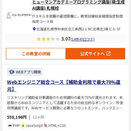
ヒューマンアカデミープログラミング講座(現:生成
AI講座) 札幌校
ITスキルを就職の最短距離に。教育訓練給金精度指定制度
指定コース有
北海道札幌市中央区北三条西2-1 NC北専北3条ビル 5F
★★★★★
3.07
(14件の口コミ)
この教室の詳細
公式サイトへ
WEBアプリ開発
Webエンジニア総合コース【補助金利用で最大70%還
元】
リスキリング補助金対象講座のため受講料の最大70%が還元されます。未
経験からWebエンジニアとして活躍するための総合的なオンライン／校舎
併用講座です。Webサービス開発に必要なフロントエンド、バックエン
ド、インフラの基礎知識や複数のプログラミング言語・技術を体系的に学
558,196円
|
12ヶ月
べます。現役エンジニア講師による直接指導やチャット質問、専任カウン
セラーによる学習サポートがあり、学習からキャリア形成まで包括的に支
PHP
JavaScript
HTML+CSS
援します。