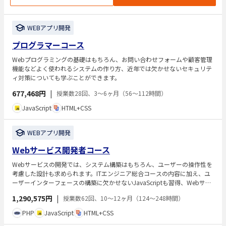
WEBアプリ開発
プログラマーコース
Webプログラミングの基礎はもちろん、お問い合わせフォームや顧客管理
機能などよく使われるシステムの作り方、近年では欠かせないセキュリテ
ィ対策についても学ぶことができます。
677,468円
|
授業数28回、3～6ヶ月（56～112時間）
JavaScript
HTML+CSS
WEBアプリ開発
Webサービス開発者コース
Webサービスの開発では、システム構築はもちろん、ユーザーの操作性を
考慮した設計も求められます。ITエンジニア総合コースの内容に加え、ユ
ーザーインターフェースの構築に欠かせないJavaScriptも習得、Webサー
ビス開発の現場で求められるスキルを網羅しています。あらゆるビジネス
1,290,575円
|
授業数62回、10～12ヶ月（124～248時間）
の場でWebサービスが関わってくる現在、独立・起業をしたい方にもオス
スメのコースです。
PHP
JavaScript
HTML+CSS