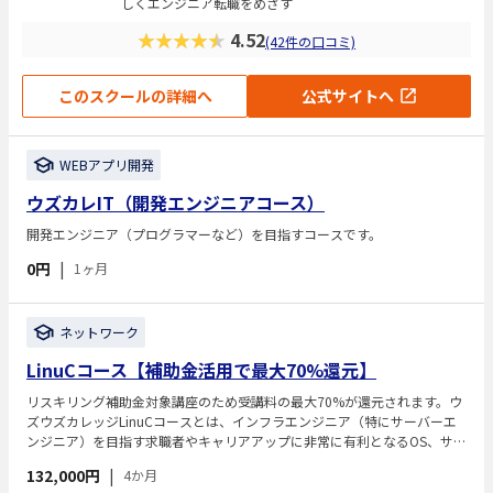
しくエンジニア転職をめざす
★★★★★
4.52
(42件の口コミ)
このスクールの詳細へ
公式サイトへ
WEBアプリ開発
ウズカレIT（開発エンジニアコース）
開発エンジニア（プログラマーなど）を目指すコースです。
0円
|
1ヶ月
ネットワーク
LinuCコース【補助金活用で最大70%還元】
リスキリング補助金対象講座のため受講料の最大70%が還元されます。ウ
ズウズカレッジLinuCコースとは、インフラエンジニア（特にサーバーエ
ンジニア）を目指す求職者やキャリアアップに非常に有利となるOS、サー
バー分野のIT専門資格「LinuC レベル1（101&102）」という資格を取得
132,000円
|
4か月
を目指します。