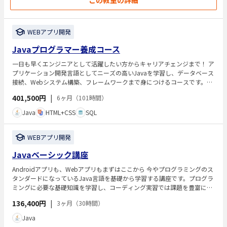
WEBアプリ開発
Javaプログラマー養成コース
一日も早くエンジニアとして活躍したい方からキャリアチェンジまで！ ア
プリケーション開発言語としてニーズの高いJavaを学習し、データベース
接続、Webシステム構築、フレームワークまで身につけるコースです。Ja
va系Webアプリケーション開発スキルを習得し、一日も早くエンジニアと
401,500円
|
6ヶ月（101時間）
して活躍したい方はもちろん、オブジェクト指向言語での開発を理解した
いエンジニアや他言語からのキャリアチェンジを目指す方にもお勧めで
Java
HTML+CSS
SQL
す。
WEBアプリ開発
Javaベーシック講座
Androidアプリも、Webアプリもまずはここから 今やプログラミングのス
タンダードになっているJava言語を基礎から学習する講座です。プログラ
ミングに必要な基礎知識を学習し、コーディング実習では課題を豊富に使
用したオリジナル教材で「プログラムの書き方」についてスキルを身につ
136,400円
|
3ヶ月（30時間）
けていきます。Javaの基礎から「オブジェクト指向」まで、Java言語を体
系的に学ぶことができます。
Java