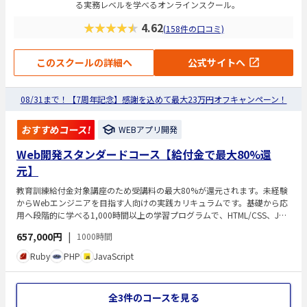
る実務レベルを学べるオンラインスクール。
★★★★★
4.62
(158件の口コミ)
このスクールの詳細へ
公式サイトへ
08/31まで！【7周年記念】感謝を込めて最大23万円オフキャンペーン！
おすすめコース!
WEBアプリ開発
Web開発スタンダードコース【給付金で最大80%還
元】
教育訓練給付金対象講座のため受講料の最大80%が還元されます。未経験
からWebエンジニアを目指す人向けの実践カリキュラムです。基礎から応
用へ段階的に学べる1,000時間以上の学習プログラムで、HTML/CSS、Jav
aScript、Ruby／Ruby on Railsなどを使ったWebアプリ開発を習得しま
657,000円
|
1000時間
す。現場で求められるスキルを身につけ、自走できるエンジニアになるこ
とを目標としています。カリキュラムは実務レベルの構成で、講師への質
Ruby
PHP
JavaScript
疑応答やレビュー対応なども受けられます。最短9か月でのスキル習得を
想定しています。
全3件のコースを見る