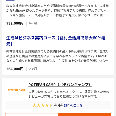
教育訓練給付金対象講座のため受講料の最大80%が還元されます。未経験
からPythonを使ったデータ分析、機械学習モデルの構築、Webアプリケ
ーション開発、データ分析レポート作成まで幅広く学べるコースです。コ
ース受講で全eラーニングコンテンツが永年無料で見放題になります。さ
792,000円
|
6ヶ月
らに、給付金の利用で受講料の最大70%還付（最大554,000円）とお得に
受講できます。
生成AIビジネス実践コース【給付金活用で最大80%還
元】
教育訓練給付金対象講座のため受講料の最大80%が還元されます。生成AI
の基礎から実務での活用方法までを学べるオンライン講座です。ChatGPT
などの生成AIを業務課題に組み込み、生産性向上や付加価値創出につなげ
る力を身につけられます。業務フロー分析やプロンプト設計、AIアシスタ
264,000円
|
2ヶ月
ントの作成など、実践的な生成AIの活用スキルを段階的に習得できます。
普段の仕事にAIを活かしたいビジネスパーソン向けのカリキュラムです。
POTEPAN CAMP（ポテパンキャンプ）
実践で使えるスキルを学べるスクール。課題と作った後の
レビューが充実しており転職につなげる事が可能
★★★★★
4.44
(25件の口コミ)