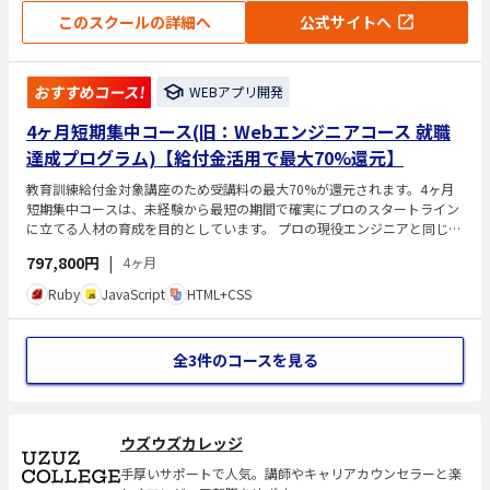
このスクールの詳細へ
公式サイトへ
おすすめコース!
WEBアプリ開発
4ヶ月短期集中コース(旧：Webエンジニアコース 就職
達成プログラム)【給付金活用で最大70%還元】
教育訓練給付金対象講座のため受講料の最大70%が還元されます。4ヶ月
短期集中コースは、未経験から最短の期間で確実にプロのスタートライン
に立てる人材の育成を目的としています。 プロの現役エンジニアと同じ開
発環境で学習を行うことで、4ヶ月間でWebエンジニア歴1年勤務と同等の
797,800円
|
4ヶ月
技術力を身に付けることができます。
Ruby
JavaScript
HTML+CSS
全3件のコースを見る
ウズウズカレッジ
手厚いサポートで人気。講師やキャリアカウンセラーと楽