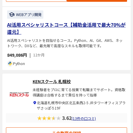
WEBアプリ開発
AI活用スペシャリストコース【補助金活用で最大70%が
還元】
AI活用スペシャリストを目指せるコース。Python、AI、Git、AWS、ネッ
トワーク、DXなど、最先端で高度なスキルも取得可能です。
849,086円
|
12か月
Python
KENスクール 札幌校
未経験者をプロに育てる授業で転職までサポート。資格取
得講座は合格するまで責任を持って指導
北海道札幌市中央区北五条西2-5 JRタワーオフィスプラ
ザさっぽろ19F
★★★★★
3.62
(13件の口コミ)
この教室の詳細