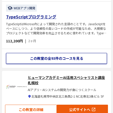
WEBアプリ開発
TypeScriptプログラミング
TypeScriptはMicrosoftによって開発された言語のことです。JavaScriptを
ベースにしつつ、より信頼性の高いコードの作成が可能なため、大規模な
プロジェクトなどで開発効率を向上させるために使われています。TypeSc
riptプログラミングのスキルが身につきます。
112,200円
|
2ヶ月
この教室の全93件
のコースを見る
ヒューマンアカデミーAI活用スペシャリスト講座
札幌校
AIアプリ・AIシステムの開発力が身につくスクール
北海道札幌市中央区北三条西2-1 NC北専北3条ビル 5F
この教室の詳細
公式サイトへ