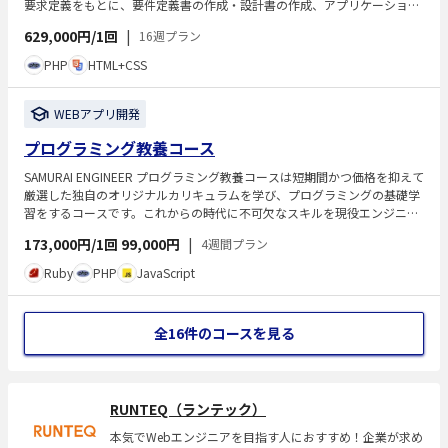
要求定義をもとに、要件定義書の作成・設計書の作成、アプリケーション
の開発を行います。
629,000円/1回
|
16週プラン
PHP
HTML+CSS
WEBアプリ開発
プログラミング教養コース
SAMURAI ENGINEER プログラミング教養コースは短期間かつ価格を抑えて
厳選した独自のオリジナルカリキュラムを学び、プログラミングの基礎学
習をするコースです。これからの時代に不可欠なスキルを現役エンジニア
の専属マンツーマン指導で学ぶことが可能です。
173,000円/1回
99,000円
|
4週間プラン
Ruby
PHP
JavaScript
全16件のコースを見る
RUNTEQ（ランテック）
本気でWebエンジニアを目指す人におすすめ！企業が求め