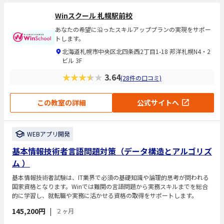
Winスクール 札幌駅前校
あなたの希望に沿ったスキルアッププランの実現をサポー
トします。
北海道札幌市中央区北四条西2丁目1-18 邦洋札幌N4・2
ビル 3F
★★★★★
3.64
(28件の口コミ)
この教室の詳細
公式サイトへ
WEBアプリ開発
基本情報技術者言語問題対策（データ構造とアルゴリズ
ム ）
基本情報技術者試験は、IT業界で必須の基礎知識や論理的思考が問われる
国家資格となります。Winでは難関の言語問題から実務スキルまでを総合
的に学習し、就転職や実務に活かせる資格の取得をサポートします。
145,200円
|
２ヶ月