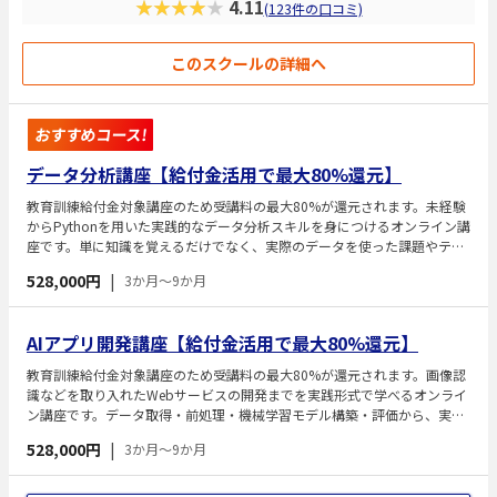
★★★★★
4.11
(123件の口コミ)
このスクールの詳細へ
おすすめコース!
データ分析講座【給付金活用で最大80%還元】
教育訓練給付金対象講座のため受講料の最大80%が還元されます。未経験
からPythonを用いた実践的なデータ分析スキルを身につけるオンライン講
座です。単に知識を覚えるだけでなく、実際のデータを使った課題やテー
マ設定型の分析に取り組むことで、「学んだ知識を実際に使える力」に高
528,000円
|
3か月～9か月
めます。プロの技術カウンセラーが伴走し、分析の成果物としてポートフ
ォリオも作成できるため、転職活動や実務活用にも役立つ力を習得できま
す。
AIアプリ開発講座【給付金活用で最大80%還元】
教育訓練給付金対象講座のため受講料の最大80%が還元されます。画像認
識などを取り入れたWebサービスの開発までを実践形式で学べるオンライ
ン講座です。データ取得・前処理・機械学習モデル構築・評価から、実際
にWebアプリとして実装・公開する流れまでを体系的に習得します。3ヶ
528,000円
|
3か月～9か月
月・6ヶ月・9ヶ月の受講プランが用意されており、学習成果物をポートフ
ォリオとして活用できます。