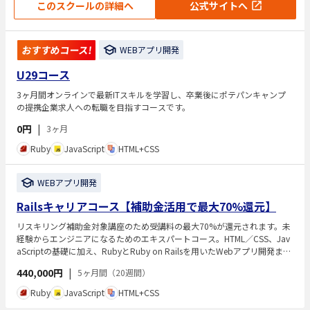
このスクールの詳細へ
公式サイトへ
おすすめコース!
WEBアプリ開発
U29コース
3ヶ月間オンラインで最新ITスキルを学習し、卒業後にポテパンキャンプ
の提携企業求人への転職を目指すコースです。
0円
|
3ヶ月
Ruby
JavaScript
HTML+CSS
WEBアプリ開発
Railsキャリアコース【補助金活用で最大70%還元】
リスキリング補助金対象講座のため受講料の最大70%が還元されます。未
経験からエンジニアになるためのエキスパートコース。HTML／CSS、Jav
aScriptの基礎に加え、RubyとRuby on Railsを用いたWebアプリ開発ま
で、現場で通用するスキルを段階的に習得します。カリキュラムは実践開
440,000円
|
5ヶ月間（20週間）
発中心で、自走できる開発力を培い、卒業後は提携企業への求人紹介やポ
ートフォリオ支援などの転職支援を受けられます。受講期間は約5か月の2
Ruby
JavaScript
HTML+CSS
0週間です。