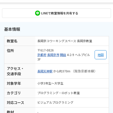
LINEで教室情報を共有する
基本情報
教室名
長岡京コワーキングスペース 長岡京教室
住所
〒617-0826
京都府
長岡京市
開田
4-2-9 ヘルプビル
地図
3F
アクセス・
（阪急京都本線）
長岡天神駅
から約370m
交通手段
対象学年
小学3年生～大学生
カテゴリ
プログラミング・ロボット教室
対応コース
ビジュアルプログラミング
教材
-