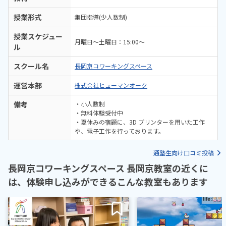
授業形式
集団指導(少人数制)
授業スケジュー
月曜日～土曜日：15:00～
ル
スクール名
長岡京コワーキングスペース
運営本部
株式会社ヒューマンオーク
備考
・小人数制
・無料体験受付中
・夏休みの宿題に、3D プリンターを用いた工作
や、電子工作を行っております。
通塾生向け口コミ投稿
長岡京コワーキングスペース 長岡京教室の近くに
は、体験申し込みができるこんな教室もあります