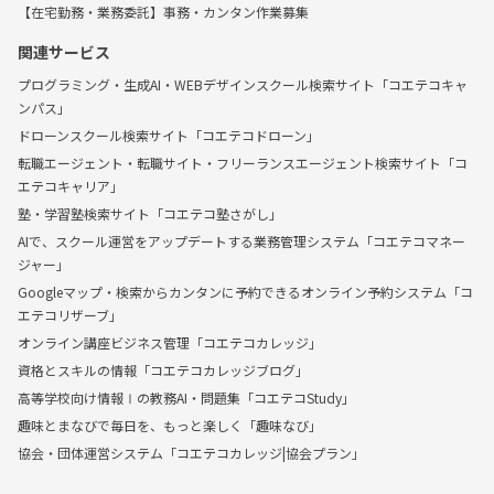
【在宅勤務・業務委託】事務・カンタン作業募集
関連サービス
プログラミング・生成AI・WEBデザインスクール検索サイト「コエテコキャ
ンパス」
ドローンスクール検索サイト「コエテコドローン」
転職エージェント・転職サイト・フリーランスエージェント検索サイト「コ
エテコキャリア」
塾・学習塾検索サイト「コエテコ塾さがし」
AIで、スクール運営をアップデートする業務管理システム「コエテコマネー
ジャー」
Googleマップ・検索からカンタンに予約できるオンライン予約システム「コ
エテコリザーブ」
オンライン講座ビジネス管理「コエテコカレッジ」
資格とスキルの情報「コエテコカレッジブログ」
高等学校向け情報Ⅰの教務AI・問題集「コエテコStudy」
趣味とまなびで毎日を、もっと楽しく「趣味なび」
協会・団体運営システム「コエテコカレッジ|協会プラン」