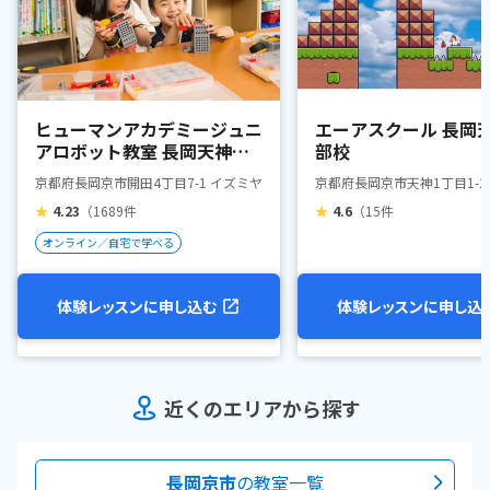
ヒューマンアカデミージュニ
エーアスクール 長岡
アロボット教室 長岡天神駅
部校
前
京都府長岡京市開田4丁目7-1 イズミヤ長岡店
京都府長岡京市天神1丁目1-28
★
4.23
（1689件
★
4.6
（15件
オンライン／自宅で学べる
体験レッスンに申し込む
体験レッスンに申し込
近くのエリアから探す
長岡京市
の教室一覧