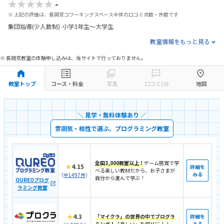
★★★★★
-
※ 上記の評価は、長岡京コワーキングスペース全体の口コミ点数・件数です
集団指導(少人数制)
小学3年生～大学生
教室情報をもっと見る
※ 長岡京教室の体験申し込みは、当サイトで行っておりません。
教室トップ
コース・料金
写真
口コミ(0)
地図
＼ 見学・無料体験あり ／
雰囲気・相性で選ぶ、プログラミング教室
全国3,000教室以上！
ゲーム感覚で学
★
4.15
詳細を
べる楽しい教材だから、お子さまが
みる
（
全1497件
）
自分から進んで学ぶ！
QUREOプログ
ラミング教室
★
4.3
「マイクラ」の世界の中でプログラ
詳細を
ミング！
「楽しい」を学びに！！
みる