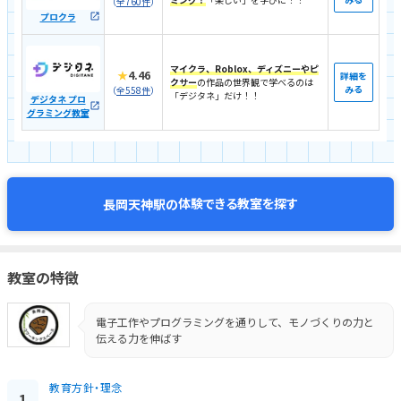
（
全760件
）
プロクラ
マイクラ、Roblox、ディズニーやピ
★
4.46
詳細を
クサー
の作品の世界観で学べるのは
みる
（
全558件
）
「デジタネ」だけ！！
デジタネ プロ
グラミング教室
体験できる教室を探す
長岡天神駅の
教室の特徴
電子工作やプログラミングを通りして、モノづくりの力と
伝える力を伸ばす
教育方針・理念
1