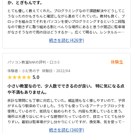
か、とぎもんです。
とても優しく教えてくれた。プログラミングなので課題解決やどうしてこ
うなったのかもきちんと確認しながら進めてくれていた。教材も良く、ブ
ロックを組み立てそれをパソコンを使いプログラミングするという二段階
なので飽きずに取り組める割とべんりな場所にあると思うが周辺に駐車場
がなさそうなので雨の日はどうするか…。広くて明るい。レンタルルーム
として使われているようなので広すぎるくらい、リラックスして授業を受
続きを読む(426字)
けられた。時間と料金の提示が曖昧な所があった。休んだ場合は振替等は
なく次回はその2コマは飛ばして次の課題になるとの話だったので良いの
か悪いのか…。月一回でニコマやるとの話だったので集中力が持つかどう
か気になった。月1度と思うと月謝は高いと感じる。一人の生徒に二人の
体験生
パソコン教室NAKの評判・口コミ
先生になる予定ですとのことで贅沢すぎるなと思う反面一緒に学ぶ友達が
いるともっと良いなと思った。教材カリキュラムは問題ないが、教材が良
体験者：小3/男の子
体験日：2022/04
い分余すことなくうまく生徒に教えてほしいという気持ちがある。
★★★★★
5.0
小さい教室なので、少人数でできるのが良い。 特に気になる点
や不満もありません。
余計な質問にも丁寧に対応していた。威圧感もなく接しやすいので、子供
がすんなり馴染めていました。うちでも使っているアーテックブロックを
使用しているので、抵抗なく始められそう。内容も充実していると思う。
場所は大通り沿いにキレイな建物がたっているので、目立ってとても分か
りすい。最初は駐車場が少し分かりにくいですが、換気等、気を使ってお
こなっていた。教室内も清潔感があり、リラックスできる雰囲気。授業は
続きを読む(340字)
月2回です。もう少し安いとありがたいですが、他のプログラミングスク