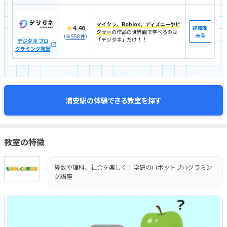
マイクラ、Roblox、ディズニーやピ
★
4.46
詳細を
クサー
の作品の世界観で学べるのは
みる
（
全558件
）
「デジタネ」だけ！！
デジタネ プロ
グラミング教室
体験できる教室を探す
浦安駅の
教室の特徴
算数や理科、社会を楽しく！学研のロボットプログラミン
グ講座