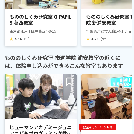
もののしくみ研究室 G-PAPIL
もののしくみ研究室 
S 葛西教室
院 新浦安教室
東京都江戸川区中葛西4-8-15
千葉県浦安市入船1-4-1 シ
★
4.56
（9件
★
4.56
（9件
もののしくみ研究室 市進学院 浦安教室の近くに
は、体験申し込みができるこんな教室もあります
ヒューマンアカデミージュニ
教室キャンペーン対象
アこどもプログラミング教室