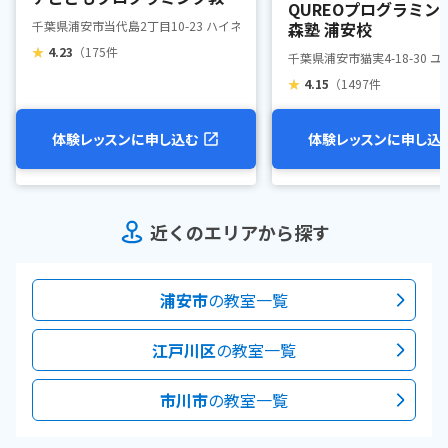
QUREOプログラミン
浦安当代島教室
千葉県浦安市当代島2丁目10-23 ハイネス・ジュン PARTⅡ
森塾 浦安校
★
4.23
（175件
千葉県浦安市猫実4-18-30 
★
4.15
（1497件
体験レッスンに申し込む
体験レッスンに申し込
近くのエリアから探す
浦安市
の教室一覧
江戸川区
の教室一覧
市川市
の教室一覧