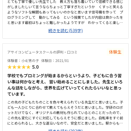
とても丁寧で優しい先生でした 教え方も落ち着いていて信頼できる感じ
がしましたしいて言うならちょっと丁寧すぎたというか くすっと笑える
ようなソフトな瞬間もあってもいいのかなと思います信号機を作って プ
ログラミングして 動かしてみる という授業でしたが内容は良かったを
と思います最初はちょっと難しかったようですが わかってくると楽しく
やっていましたどんどん高度になっていくのが楽しみで 見てみたかった
続きを読む(539字)
です自転車でも通えて 雨の日は車で送迎もできる場所なので通いやすい
と思います 子供だけでも通える場所だし帰りに買い物もできるので便利
です綺麗できちんとされていました ２人だけの体験だったので無音、、
って感じがちょっとさみしい感じはありましたが 勉強するにはいい雰
体験生
アサイコンピュータスクールの評判・口コミ
囲気だと思います３年しばりがまず長いと思います １年もしくは２年で
通える キットは持ち帰りできる もしくは教室で貸し出しをする（有
体験者：小4/男の子
体験日：2021/01
料） など 月謝が高額なぶんそういった点でハードルをさげたらいいと
★★★★★
5.0
思いますせっかくかようのであれば 家でもキットを使ってプログラミン
グしたいなと思います 紛失や破損など理由は理解できますが先生が優し
学校でもプロミングが始まるからというより、子どもに合う習
く 教材も楽しかったです 身近な信号機を作って点灯したり点滅したり
い事は何かなと考え、 習い始めることにしました。先生といろ
して楽しく遊んでしました
んな話をしながら、世界を広げていってくれたらいいなと思っ
ています。
この先の子どもたちのことを色々考えられている先生だと思いました。子
ども一人ひとりに合わせて教えてもらえそうだと思いました。学研のロボ
ットだけでなく、オリジナルの教材も作られているとのことだったので、
この先も変化にすぐに対応してもらえそうに感じました。自転車をすぐ前
にとめられるし、大きな道沿いなので、安全だと思いました。駅からも歩
いて5分ぐらいで便利です。ゆったりとパソコンが配置されていて、他の