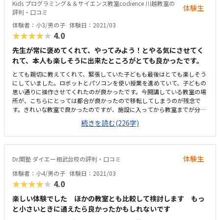
Kids プログラミング＆＆サイエンス教室codience 川越教室の
体験生
かったです。
評判・口コミ
体験者：小3/男の子
体験日：2021/03
★★★★★
4.0
先生が常に褒めてくれて、やってみよう！とやる気にさせてく
れて、本人も楽しそうに出来たところがとても良かったです。
とても親切に教えてくれて、緊張していた子どもも最後はとても楽しそう
にしていました。ロボットとパソコンを使い授業を進めていて、子どもの
思い通りに操作させてくれたのが良かったです。今開講している教室の場
所が、こちらにとっては都合が良かったので移転してしまうのが残念で
す。きれいな教室で良かったのですが、施設に入ってから教室までが分か
りづらく、不安になった。月に2回で1万円は高いなと思いましたが、他の
続きを読む(226字)
お教室もそのくらいでしたので、妥当なのかなと思いました。
体験生
Dr.関塾 ダイエー相武台校の評判・口コミ
体験者：小4/男の子
体験日：2021/03
★★★★★
4.0
楽しい体験でした ほかの教室とも比較して検討します もっ
と小さいときに通えたら良かったかもしれないです