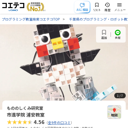
AIに相談
リスト
履歴
メニュー
プログラミング教室検索コエテコTOP
千葉県のプログラミング・ロボット教
共有
追加
1
/ 7
もののしくみ研究室
市進学院 浦安教室
★★★★★
4.56
（
全9件の口コミ
）
※ 上記の評価は、もののしくみ研究室全体の口コミ点数・件数です