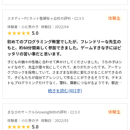
ールより安価だと思います。自分が作ったものが動くので、楽しかったよ
うです。内容は子供が興味を持つような工夫をしてあると思いました。希
望があればプラス1000円でタイピングを学べます。色々と行き届いた教
体験生
スタディーPCネット聖蹟桜ヶ丘校の評判・口コミ
室だと思いました。
体験者：小3/男の子
体験日：2022/04
★★★★★
5.0
初めてのプログラミング教室でしたが、フレンドリーな先生の
もと、約60分間楽しく参加できました。ゲームすきな子にはピ
ッタリの習い事だと思います。
子どもの個々の性格に合わせて声かけしてくださいました。うちの子はシ
ャイなので、先生が度々気にしてくれて、ありがたかったです。アーテッ
クブロックを採用していて、さまざまな形状に変化させることができるの
で、子どもたちが自分でアレンジして作ることができるそうです。テキス
トもプログラミングだけでなく、理科、算数につながるようです。駅近な
ので、夜も子ども一人でも不安は少ないです。雨天時は保護者の送迎にな
続きを読む(401字)
りますが、少しの間、駐車するスペースもあるので安心です。こじんまり
した教室ですが、清潔感がある室内で、学習意欲が高まるようです。やは
り汚い教室に通うと子どもはだらけてしまいます、、、安くはないし、振
替レッスンがあるかは不明なので、コスパを考えると良くはないですが、
体験生
まなびのサークルGrowingWithの評判・口コミ
通う価値はありそうです。子どもがスクラッチにハマって楽しんでいて、
体験終了後も帰りたがらずにもっとやりたがっていたので、参加して良か
体験者：小3/男の子
体験日：2022/03
ったです。
★★★★★
5.0