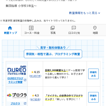
集団指導
小学校3年生〜
教室情報をもっと見る
※ 市進学院 浦安教室の体験申し込みは、当サイトで行っておりません。
教室トップ
コース・料金
写真
口コミ(9)
地図
＼ 見学・無料体験あり ／
雰囲気・相性で選ぶ、プログラミング教室
全国3,000教室以上！
ゲーム感覚で学
★
4.15
詳細を
べる楽しい教材だから、お子さまが
みる
（
全1497件
）
自分から進んで学ぶ！
QUREOプログ
ラミング教室
★
4.3
「マイクラ」の世界の中でプログラ
詳細を
ミング！
「楽しい」を学びに！！
みる
（
全760件
）
プロクラ