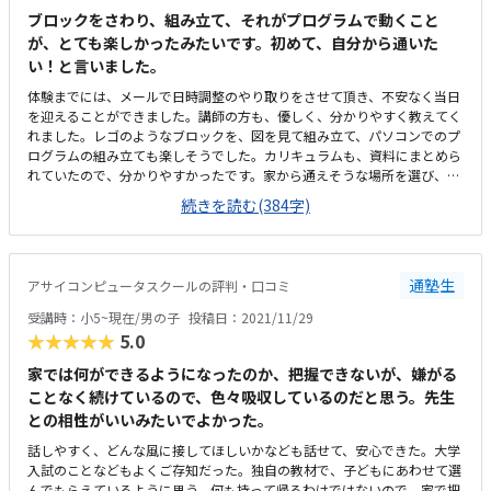
ブロックをさわり、組み立て、それがプログラムで動くこと
が、とても楽しかったみたいです。初めて、自分から通いた
い！と言いました。
体験までには、メールで日時調整のやり取りをさせて頂き、不安なく当日
を迎えることができました。講師の方も、優しく、分かりやすく教えてく
れました。レゴのようなブロックを、図を見て組み立て、パソコンでのプ
ログラムの組み立ても楽しそうでした。カリキュラムも、資料にまとめら
れていたので、分かりやすかったです。家から通えそうな場所を選び、体
験を申し込みましたが、実際の体験場所は、家から離れていました。子供
続きを読む(384字)
だけでは通えなさそうです。感染対策として、窓が開いていたり、消毒な
ど設置されていました。広々していて、とても良かったです。コエテコの
サイトには月2回のレッスンと記載されていましたが、実際体験させても
らい資料をいただくと、月に1度のレッスン料となっており高く感じまし
通塾生
アサイコンピュータスクールの評判・口コミ
た。子供を褒めて、やる気を与えてくれました。答えは教えず、何度も自
分で試させてくれるところも、良かったです。
受講時：小5~現在/男の子
投稿日：2021/11/29
★★★★★
5.0
家では何ができるようになったのか、把握できないが、嫌がる
ことなく続けているので、色々吸収しているのだと思う。先生
との相性がいいみたいでよかった。
話しやすく、どんな風に接してほしいかなども話せて、安心できた。大学
入試のことなどもよくご存知だった。独自の教材で、子どもにあわせて選
んでもらえているように思う。何も持って帰るわけではないので、家で把