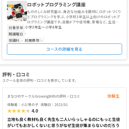
ロボットプログラミング講座
もののしくみ研究室は、身近な仕組みを題材にロボットづくり
とプログラミングを学ぶ、小学校3年生以上向けのロボットプ
ログラミング講座です。自動ドアや信号機、家電など、生活の
小学3年生〜小学6年生
中にある“しくみ”をテーマ...
対象学年
-
開講曜日
受講料
-
初期費用：-
コースの詳細を見る
評判・口コミ
スクール全体の評判・口コミを表示しています。
体験生
まなびのサークルGrowingWithの評判・口コミ
体験者：小2/男の子
体験日：2023/01
★★★★★
4.0
立地も良く教材も良く先生も二人いらっしゃるのにもっと生徒
がいてもおかしくないと思うがなぜ生徒が集まらないのだろう