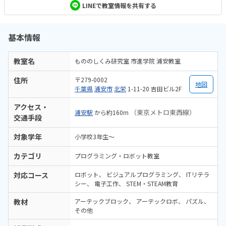
LINEで教室情報を共有する
基本情報
教室名
もののしくみ研究室 市進学院 浦安教室
住所
〒279-0002
地図
千葉県
浦安市
北栄
1-11-20 吉田ビル2F
アクセス・
（東京メトロ東西線）
浦安駅
から約160m
交通手段
対象学年
小学校3年生〜
カテゴリ
プログラミング・ロボット教室
対応コース
ロボット
ビジュアルプログラミング
ITリテラ
シー
電子工作
STEM・STEAM教育
教材
アーテックブロック
アーテックロボ
パズル
その他