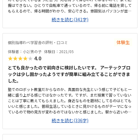
握はできない。ひとりで自転車で通っているので、帰る前に電話を貸して
もらえるので、帰る時間がわかり、安心できる。雰囲気はパソコンが並ん
でいて普通な感じだけど、どの席でしてもいいらしい。道に面した窓があ
続きを読む(341字)
り、明るい。時間がきちんと決まっているわけではないので、たくさんや
りたい子には良心的な設定だと思う。色々試させてもらえる。先生もみん
ないい感じ。子どものことで相談するのもしやすい。子どもだけの教室で
はないので、おとなっぽい雰囲気だけど、子どもは快適らしいので、悪い
体験生
個別指導わべ学習舎の評判・口コミ
ところは特にないです。
体験者：小2/男の子
体験日：2021/05
★★★★★
4.0
とても良かったので前向きに検討したいです。 アーテックブロ
ックは少し固かったようですが簡単に組み立てることができま
した。
塾でのロボット教室だからなのか、真面目な先生という感じで子どもと一
緒に盛り上がる感じではなかったです。ですが、まだ授業で習っていない
ことは丁寧に教えてもらえました。身近なものを題材にしてるのはとても
いいと感じました。普段生活しているときに見かけるものがテーマになっ
ているので物の見方が変わるのではないかと感じました。駅から近いので
よかった。駐輪場、駐車場はないので自転車等では通えないかもしれない
続きを読む(336字)
です。狭すぎず、広すぎず、いい広さだと思います。机の広さはひとりひ
とり十分にあります。他のロボット教室に比べればとても良心的だと思い
ます。ロボット代は毎年かかります。課題があるので、ロボットを作った
ら終わりというだけではなく、試行錯誤しながら問題解決していくのはよ