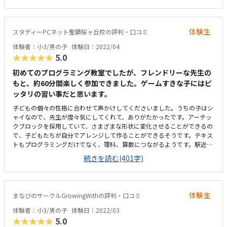
ールより安価だと思います。自分が作ったものが動くので、楽しかったよ
うです。内容は子供が興味を持つような工夫をしてあると思いました。希
望があればプラス1000円でタイピングを学べます。色々と行き届いた教
体験生
スタディーPCネット聖蹟桜ヶ丘校の評判・口コミ
室だと思いました。
体験者：小3/男の子
体験日：2022/04
★★★★★
5.0
初めてのプログラミング教室でしたが、フレンドリーな先生の
もと、約60分間楽しく参加できました。ゲームすきな子にはピ
ッタリの習い事だと思います。
子どもの個々の性格に合わせて声かけしてくださいました。うちの子はシ
ャイなので、先生が度々気にしてくれて、ありがたかったです。アーテッ
クブロックを採用していて、さまざまな形状に変化させることができるの
で、子どもたちが自分でアレンジして作ることができるそうです。テキス
トもプログラミングだけでなく、理科、算数につながるようです。駅近な
ので、夜も子ども一人でも不安は少ないです。雨天時は保護者の送迎にな
続きを読む(401字)
りますが、少しの間、駐車するスペースもあるので安心です。こじんまり
した教室ですが、清潔感がある室内で、学習意欲が高まるようです。やは
り汚い教室に通うと子どもはだらけてしまいます、、、安くはないし、振
替レッスンがあるかは不明なので、コスパを考えると良くはないですが、
体験生
まなびのサークルGrowingWithの評判・口コミ
通う価値はありそうです。子どもがスクラッチにハマって楽しんでいて、
体験終了後も帰りたがらずにもっとやりたがっていたので、参加して良か
体験者：小3/男の子
体験日：2022/03
ったです。
★★★★★
5.0