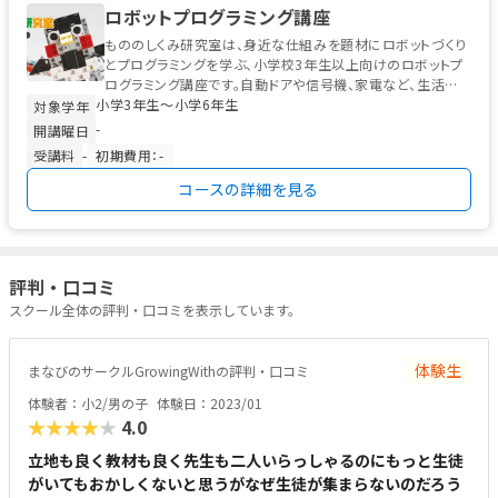
ロボットプログラミング講座
もののしくみ研究室は、身近な仕組みを題材にロボットづくり
とプログラミングを学ぶ、小学校3年生以上向けのロボットプ
ログラミング講座です。自動ドアや信号機、家電など、生活の
小学3年生〜小学6年生
中にある“しくみ”をテーマ...
対象学年
-
開講曜日
受講料
-
初期費用：-
コースの詳細を見る
評判・口コミ
スクール全体の評判・口コミを表示しています。
体験生
まなびのサークルGrowingWithの評判・口コミ
体験者：小2/男の子
体験日：2023/01
★★★★★
4.0
立地も良く教材も良く先生も二人いらっしゃるのにもっと生徒
がいてもおかしくないと思うがなぜ生徒が集まらないのだろう