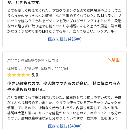
か、とぎもんです。
とても優しく教えてくれた。プログラミングなので課題解決やどうしてこ
うなったのかもきちんと確認しながら進めてくれていた。教材も良く、ブ
ロックを組み立てそれをパソコンを使いプログラミングするという二段階
なので飽きずに取り組める割とべんりな場所にあると思うが周辺に駐車場
がなさそうなので雨の日はどうするか…。広くて明るい。レンタルルーム
として使われているようなので広すぎるくらい、リラックスして授業を受
続きを読む(426字)
けられた。時間と料金の提示が曖昧な所があった。休んだ場合は振替等は
なく次回はその2コマは飛ばして次の課題になるとの話だったので良いの
か悪いのか…。月一回でニコマやるとの話だったので集中力が持つかどう
か気になった。月1度と思うと月謝は高いと感じる。一人の生徒に二人の
体験生
パソコン教室NAKの評判・口コミ
先生になる予定ですとのことで贅沢すぎるなと思う反面一緒に学ぶ友達が
いるともっと良いなと思った。教材カリキュラムは問題ないが、教材が良
体験者：小3/男の子
体験日：2022/04
い分余すことなくうまく生徒に教えてほしいという気持ちがある。
★★★★★
5.0
小さい教室なので、少人数でできるのが良い。 特に気になる点
や不満もありません。
余計な質問にも丁寧に対応していた。威圧感もなく接しやすいので、子供
がすんなり馴染めていました。うちでも使っているアーテックブロックを
使用しているので、抵抗なく始められそう。内容も充実していると思う。
場所は大通り沿いにキレイな建物がたっているので、目立ってとても分か
りすい。最初は駐車場が少し分かりにくいですが、換気等、気を使ってお
こなっていた。教室内も清潔感があり、リラックスできる雰囲気。授業は
続きを読む(340字)
月2回です。もう少し安いとありがたいですが、他のプログラミングスク