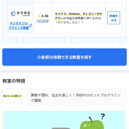
マイクラ、Roblox、ディズニーやピ
★
4.46
詳細を
クサー
の作品の世界観で学べるのは
みる
（
全558件
）
「デジタネ」だけ！！
デジタネ プロ
グラミング教室
体験できる教室を探す
小倉駅の
教室の特徴
算数や理科、社会を楽しく！学研のロボットプログラミン
グ講座