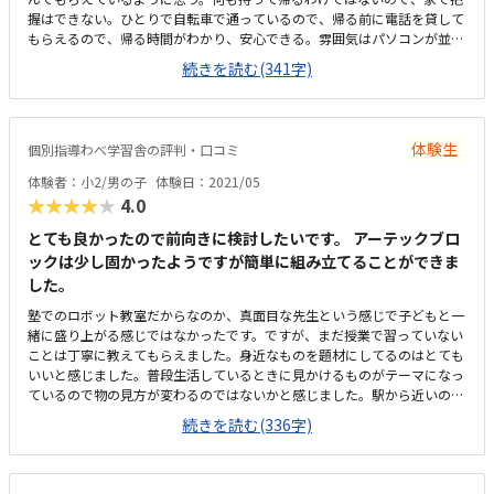
握はできない。ひとりで自転車で通っているので、帰る前に電話を貸して
もらえるので、帰る時間がわかり、安心できる。雰囲気はパソコンが並ん
でいて普通な感じだけど、どの席でしてもいいらしい。道に面した窓があ
続きを読む(341字)
り、明るい。時間がきちんと決まっているわけではないので、たくさんや
りたい子には良心的な設定だと思う。色々試させてもらえる。先生もみん
ないい感じ。子どものことで相談するのもしやすい。子どもだけの教室で
はないので、おとなっぽい雰囲気だけど、子どもは快適らしいので、悪い
体験生
個別指導わべ学習舎の評判・口コミ
ところは特にないです。
体験者：小2/男の子
体験日：2021/05
★★★★★
4.0
とても良かったので前向きに検討したいです。 アーテックブロ
ックは少し固かったようですが簡単に組み立てることができま
した。
塾でのロボット教室だからなのか、真面目な先生という感じで子どもと一
緒に盛り上がる感じではなかったです。ですが、まだ授業で習っていない
ことは丁寧に教えてもらえました。身近なものを題材にしてるのはとても
いいと感じました。普段生活しているときに見かけるものがテーマになっ
ているので物の見方が変わるのではないかと感じました。駅から近いので
よかった。駐輪場、駐車場はないので自転車等では通えないかもしれない
続きを読む(336字)
です。狭すぎず、広すぎず、いい広さだと思います。机の広さはひとりひ
とり十分にあります。他のロボット教室に比べればとても良心的だと思い
ます。ロボット代は毎年かかります。課題があるので、ロボットを作った
ら終わりというだけではなく、試行錯誤しながら問題解決していくのはよ