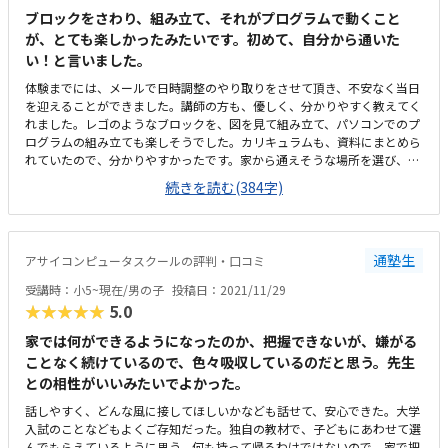
ブロックをさわり、組み立て、それがプログラムで動くこと
が、とても楽しかったみたいです。初めて、自分から通いた
い！と言いました。
体験までには、メールで日時調整のやり取りをさせて頂き、不安なく当日
を迎えることができました。講師の方も、優しく、分かりやすく教えてく
れました。レゴのようなブロックを、図を見て組み立て、パソコンでのプ
ログラムの組み立ても楽しそうでした。カリキュラムも、資料にまとめら
れていたので、分かりやすかったです。家から通えそうな場所を選び、体
験を申し込みましたが、実際の体験場所は、家から離れていました。子供
続きを読む(384字)
だけでは通えなさそうです。感染対策として、窓が開いていたり、消毒な
ど設置されていました。広々していて、とても良かったです。コエテコの
サイトには月2回のレッスンと記載されていましたが、実際体験させても
らい資料をいただくと、月に1度のレッスン料となっており高く感じまし
通塾生
アサイコンピュータスクールの評判・口コミ
た。子供を褒めて、やる気を与えてくれました。答えは教えず、何度も自
分で試させてくれるところも、良かったです。
受講時：小5~現在/男の子
投稿日：2021/11/29
★★★★★
5.0
家では何ができるようになったのか、把握できないが、嫌がる
ことなく続けているので、色々吸収しているのだと思う。先生
との相性がいいみたいでよかった。
話しやすく、どんな風に接してほしいかなども話せて、安心できた。大学
入試のことなどもよくご存知だった。独自の教材で、子どもにあわせて選
んでもらえているように思う。何も持って帰るわけではないので、家で把