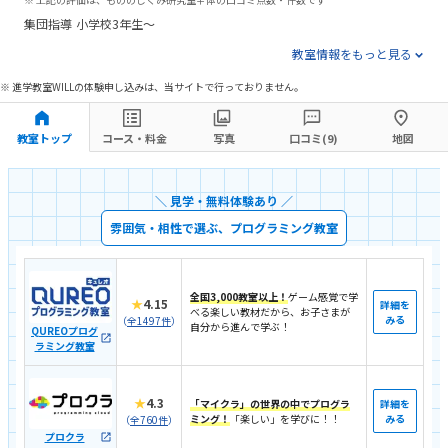
集団指導
小学校3年生〜
教室情報をもっと見る
※ 進学教室WILLの体験申し込みは、当サイトで行っておりません。
教室トップ
コース・料金
写真
口コミ(9)
地図
＼ 見学・無料体験あり ／
雰囲気・相性で選ぶ、プログラミング教室
全国3,000教室以上！
ゲーム感覚で学
★
4.15
詳細を
べる楽しい教材だから、お子さまが
みる
（
全1497件
）
自分から進んで学ぶ！
QUREOプログ
ラミング教室
★
4.3
「マイクラ」の世界の中でプログラ
詳細を
ミング！
「楽しい」を学びに！！
みる
（
全760件
）
プロクラ