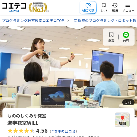
AIに相談
リスト
履歴
メニュー
プログラミング教室検索コエテコTOP
京都府のプログラミング・ロボット教
共有
追加
1
/ 7
もののしくみ研究室
進学教室WILL
★★★★★
4.56
（
全9件の口コミ
）
※ 上記の評価は、もののしくみ研究室全体の口コミ点数・件数です