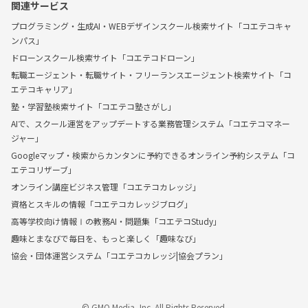
関連サービス
プログラミング・生成AI・WEBデザインスクール検索サイト「コエテコキャ
ンパス」
ドローンスクール検索サイト「コエテコドローン」
転職エージェント・転職サイト・フリーランスエージェント検索サイト「コ
エテコキャリア」
塾・学習塾検索サイト「コエテコ塾さがし」
AIで、スクール運営をアップデートする業務管理システム「コエテコマネー
ジャー」
Googleマップ・検索からカンタンに予約できるオンライン予約システム「コ
エテコリザーブ」
オンライン講座ビジネス管理「コエテコカレッジ」
資格とスキルの情報「コエテコカレッジブログ」
高等学校向け情報Ⅰの教務AI・問題集「コエテコStudy」
趣味とまなびで毎日を、もっと楽しく「趣味なび」
協会・団体運営システム「コエテコカレッジ|協会プラン」
© GMO Media, Inc. All Rights Reserved.