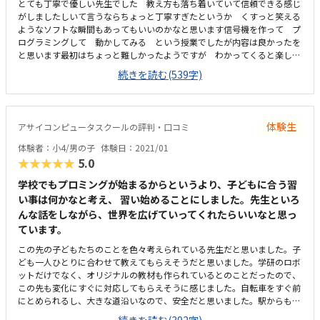
とても丁寧で優しい先生でした 教え方も落ち着いていて信頼できる感じ
がしましたしいて言うならちょっと丁寧すぎたというか くすっと笑える
ようなソフトな瞬間もあってもいいのかなと思います信号機を作って プ
ログラミングして 動かしてみる という授業でしたが内容は良かったを
と思います最初はちょっと難しかったようですが わかってくると楽しく
やっていましたどんどん高度になっていくのが楽しみで 見てみたかった
続きを読む(539字)
です自転車でも通えて 雨の日は車で送迎もできる場所なので通いやすい
と思います 子供だけでも通える場所だし帰りに買い物もできるので便利
です綺麗できちんとされていました ２人だけの体験だったので無音、、
って感じがちょっとさみしい感じはありましたが 勉強するにはいい雰
体験生
アサイコンピュータスクールの評判・口コミ
囲気だと思います３年しばりがまず長いと思います １年もしくは２年で
通える キットは持ち帰りできる もしくは教室で貸し出しをする（有
体験者：小4/男の子
体験日：2021/01
料） など 月謝が高額なぶんそういった点でハードルをさげたらいいと
★★★★★
5.0
思いますせっかくかようのであれば 家でもキットを使ってプログラミン
グしたいなと思います 紛失や破損など理由は理解できますが先生が優し
学校でもプロミングが始まるからというより、子どもに合う習
く 教材も楽しかったです 身近な信号機を作って点灯したり点滅したり
い事は何かなと考え、 習い始めることにしました。先生といろ
して楽しく遊んでしました
んな話をしながら、世界を広げていってくれたらいいなと思っ
ています。
この先の子どもたちのことを色々考えられている先生だと思いました。子
ども一人ひとりに合わせて教えてもらえそうだと思いました。学研のロボ
ットだけでなく、オリジナルの教材も作られているとのことだったので、
この先も変化にすぐに対応してもらえそうに感じました。自転車をすぐ前
にとめられるし、大きな道沿いなので、安全だと思いました。駅からも歩
いて5分ぐらいで便利です。ゆったりとパソコンが配置されていて、他の