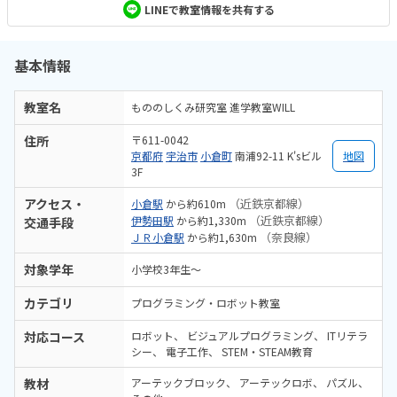
LINEで教室情報を共有する
基本情報
教室名
もののしくみ研究室 進学教室WILL
住所
〒611-0042
京都府
宇治市
小倉町
南浦92-11 K'sビル
地図
3F
アクセス・
（近鉄京都線）
小倉駅
から約610m
（近鉄京都線）
伊勢田駅
から約1,330m
交通手段
（奈良線）
ＪＲ小倉駅
から約1,630m
対象学年
小学校3年生〜
カテゴリ
プログラミング・ロボット教室
対応コース
ロボット
ビジュアルプログラミング
ITリテラ
シー
電子工作
STEM・STEAM教育
教材
アーテックブロック
アーテックロボ
パズル