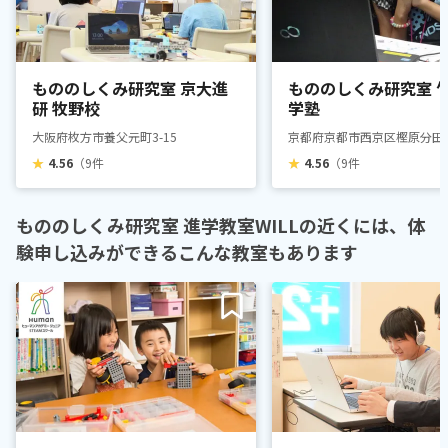
もののしくみ研究室 京大進
もののしくみ研究室 
研 牧野校
学塾
大阪府枚方市養父元町3-15
京都府京都市西京区樫原分田2-
★
4.56
（9件
★
4.56
（9件
もののしくみ研究室 進学教室WILLの近くには、体
験申し込みができるこんな教室もあります