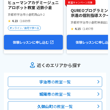
ヒューマンアカデミージュニ
教室キャンペーン対象
アロボット教室 近鉄小倉
QUREOプログラミン
京都府宇治市小倉町西山9-2
京進の個別指導スクー
ン小倉教室
★
4.23
（1689件
京都府宇治市小倉町神楽田12
オンライン／自宅で学べる
★
4.15
（1497件
体験レッスンに申し込む
体験レッスンに申し込
近くのエリアから探す
宇治市
の教室一覧
城陽市
の教室一覧
久御山町
の教室一覧