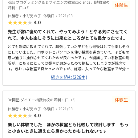
Kids プログラミング＆＆サイエンス教室codience 川越教室の
体験生
かったです。
評判・口コミ
体験者：小3/男の子
体験日：2021/03
★★★★★
4.0
先生が常に褒めてくれて、やってみよう！とやる気にさせてく
れて、本人も楽しそうに出来たところがとても良かったです。
とても親切に教えてくれて、緊張していた子どもも最後はとても楽しそう
にしていました。ロボットとパソコンを使い授業を進めていて、子どもの
思い通りに操作させてくれたのが良かったです。今開講している教室の場
所が、こちらにとっては都合が良かったので移転してしまうのが残念で
す。きれいな教室で良かったのですが、施設に入ってから教室までが分か
りづらく、不安になった。月に2回で1万円は高いなと思いましたが、他の
続きを読む(226字)
お教室もそのくらいでしたので、妥当なのかなと思いました。
体験生
Dr.関塾 ダイエー相武台校の評判・口コミ
体験者：小4/男の子
体験日：2021/03
★★★★★
4.0
楽しい体験でした ほかの教室とも比較して検討します もっ
と小さいときに通えたら良かったかもしれないです