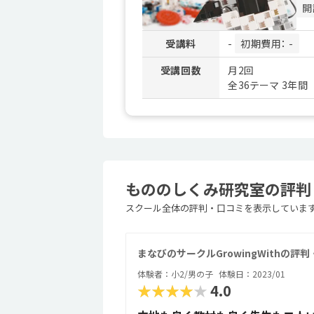
開
受講料
-
初期費用： -
受講回数
月2回
全36テーマ 3年間
もののしくみ研究室の評判・
スクール全体の評判・口コミを表示していま
まなびのサークルGrowingWithの評
体験者：小2/男の子
体験日：2023/01
★★★★★
4.0