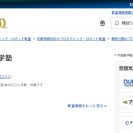
教室情報掲載の
検討
ミング・ロボット教室
京都市西京区のプログラミング・ロボット教室
樫原分田のプ
学塾
※ 竹田数学
雰囲気
の口コミ
）
室全体の口コミ点数・件数です
教室情報をもっと見る