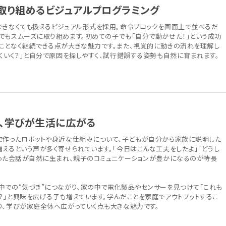
取り組めるビジュアルプログラミング
できなくても扱えるビジュアル形式を採用。命令ブロックを画面上で並べるだ
でもスムーズに取り組めます。初めての子でも「自分で動かせた！」という成功
ことなく継続できる点が大きな魅力です。また、視覚的に動きの流れを理解し
くいく？」と自分で原因を探しやすく、試行錯誤する姿勢も自然に育まれます。
、学びが生活に広がる
で作ったロボットや身近な仕組みについて、子どもが自分から家族に説明した
えるという声が多く寄せられています。「今日はこんな工夫をしたよ」「どうし
いった会話が自然に生まれ、親子のコミュニケーションが豊かになるのが特長
中での“気づき”につながり、家の中で電化製品やセンサーを見つけて「これも
？」と興味を広げる子も増えています。学んだことを家庭でアウトプットするこ
り、学びが家庭全体へ広がっていく点も大きな魅力です。