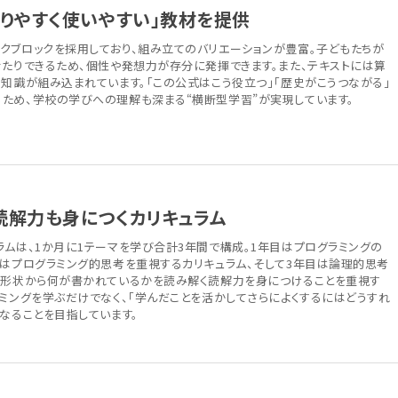
かりやすく使いやすい」教材を提供
クブロックを採用しており、組み立てのバリエーションが豊富。子どもたちが
せたりできるため、個性や発想力が存分に発揮できます。また、テキストには算
な知識が組み込まれています。「この公式はこう役立つ」「歴史がこうつながる」
ため、学校の学びへの理解も深まる“横断型学習”が実現しています。
読解力も身につくカリキュラム
ラムは、1か月に1テーマを学び合計3年間で構成。1年目はプログラミングの
目はプログラミング的思考を重視するカリキュラム、そして3年目は論理的思考
の形状から何が書かれているかを読み解く読解力を身につけることを重視す
ラミングを学ぶだけでなく、「学んだことを活かしてさらによくするにはどうすれ
なることを目指しています。