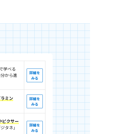
で学べる
詳細を
自分から進
みる
グラミン
詳細を
みる
ーやピクサー
詳細を
デジタネ」
みる