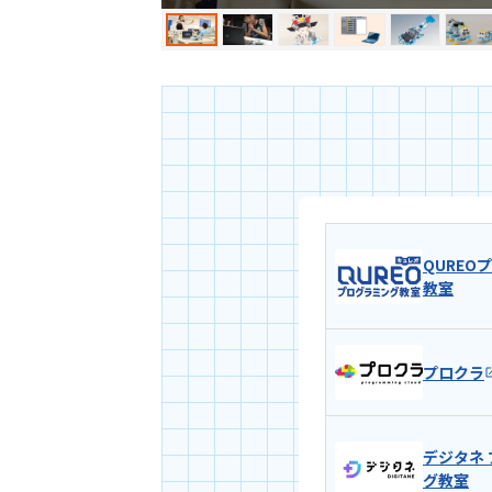
QUREO
教室
プロクラ
デジタネ
グ教室