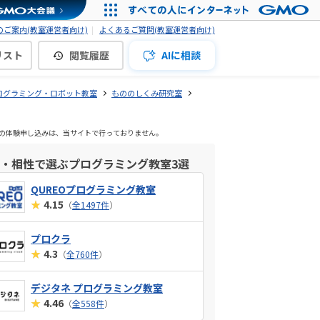
ご案内(教室運営者向け)
よくあるご質問(教室運営者向け)
リスト
閲覧履歴
AIに相談
ログラミング・ロボット教室
もののしくみ研究室
塾の体験申し込みは、当サイトで行っておりません。
・相性で選ぶプログラミング教室3選
QUREOプログラミング教室
★
4.15
（
全1497件
）
プロクラ
★
4.3
（
全760件
）
デジタネ プログラミング教室
★
4.46
（
全558件
）