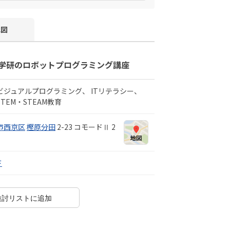
地図
学研のロボットプログラミング講座
ビジュアルプログラミング
ITリテラシー
STEM・STEAM教育
市西京区
樫原分田
2-23 コモードⅡ 2
ド
検討リストに追加