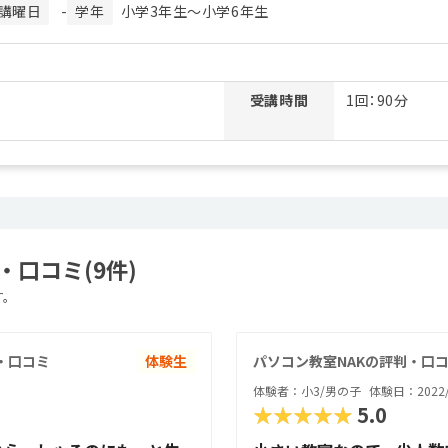
講曜日
-
学年
小学3年生〜小学6年生
受講時間
1回：90分
口コミ(9件)
す。
判・口コミ
体験生
パソコン教室NAKの評判・口
体験者：小3/男の子
体験日：2022/
★★★★★
5.0