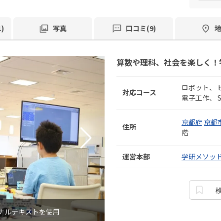
)
写真
口コミ(9)
算数や理科、社会を楽しく！
ロボット
対応コース
電子工作
京都府
京都
住所
階
運営本部
学研メソッ
ナルテキストを使用