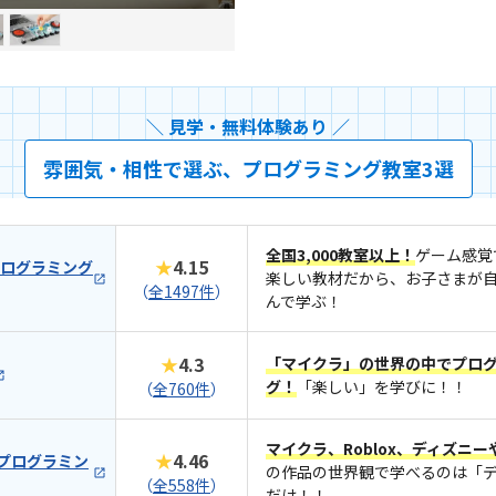
＼ 見学・無料体験あり ／
雰囲気・相性で選ぶ、プログラミング教室3選
全国3,000教室以上！
ゲーム感覚
★
4.15
プログラミング
楽しい教材だから、お子さまが
（
全1497件
）
んで学ぶ！
★
4.3
「マイクラ」の世界の中でプロ
グ！
「楽しい」を学びに！！
（
全760件
）
マイクラ、Roblox、ディズニ
★
4.46
 プログラミン
の作品の世界観で学べるのは「
（
全558件
）
だけ！！