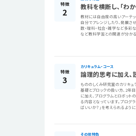
特徴
教科を横断し、「わ
2
教材には自由度の高いアーテッ
自分でアレンジしたり、発展さ
数・理科・社会・雑学など多彩
など教科学習との関連が分かる
カリキュラム・コース
特徴
論理的思考に加え、
3
もののしくみ研究室のカリキュ
基礎とブロックの扱い方、2年
に加え、プログラムとロボット
る内容となっています。プログ
ばいいか？」を考えられるように
その他特色