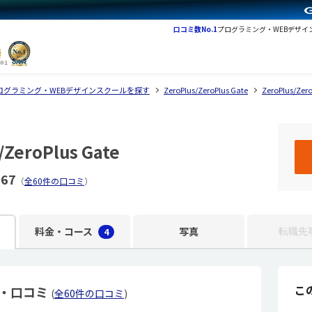
口コミ数No.1
プログラミング・WEBデザイ
ログラミング・WEBデザインスクールを探す
ZeroPlus/ZeroPlus Gate
ZeroPlus/Z
/ZeroPlus Gate
.67
（
全60件の口コミ
）
料金・コース
写真
4
転職先
こ
の評判・口コミ
(
全60件の口コミ
)