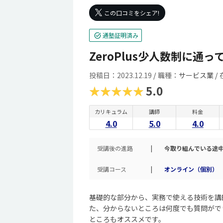
この口コミをシェア!
通塾証明済み
ZeroPlus少人数制に通
投稿日：2023.12.19
/
職種：
サービス業 /
★★★★★
5.0
カリキュラム
講師
料金
4.0
5.0
4.0
受講後の進路
|
今取り組んでいる途
受講コース
|
オンライン（個別）
基礎的な部分から、実務で使える技術を講
た、分からないところは何度でも質問がで
ところもオススメです。