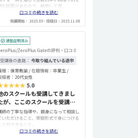
得た回答があるので、納得して次...
口コミの続きを読む
受講開始： 2025.05~ 投稿日：2025.11.08
通塾証明済み
ZeroPlus/ZeroPlus Gateの評判・口コミ
受講後の進路：
今取り組んでいる途中
職種：
保育教諭 /
在籍情報：
卒業生 /
投稿者：
20代女性
★★★★★
5.0
他のスクールも受講してきまし
たが、ここのスクールを受講し
て良かったと感じました！
講師の丁寧な指導や、親身になって相談し
ていただけること、実戦形式で身につける
ことができること。
口コミの続きを読む