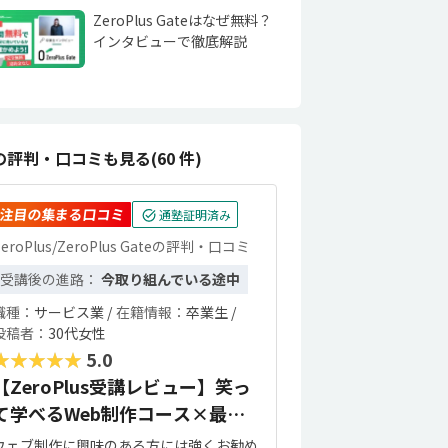
ZeroPlus Gateはなぜ無料？
インタビューで徹底解説
の評判・口コミも見る(60 件)
注目の集まる口コミ
通塾証明済み
ZeroPlus/ZeroPlus Gateの評判・口コミ
受講後の進路：
今取り組んでいる途中
職種：
サービス業 /
在籍情報：
卒業生 /
投稿者：
30代女性
★★★★★
5.0
【ZeroPlus受講レビュー】笑っ
て学べるWeb制作コース×最高
のコミュニティ
ウェブ制作に興味のある方には強くお勧め