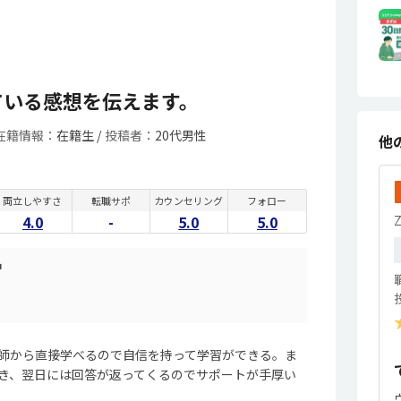
っている感想を伝えます。
在籍情報：
在籍生 /
投稿者：
20代男性
他
両立しやすさ
転職サポ
カウンセリング
フォロー
4.0
-
5.0
5.0
中
師から直接学べるので自信を持って学習ができる。ま
き、翌日には回答が返ってくるのでサポートが手厚い