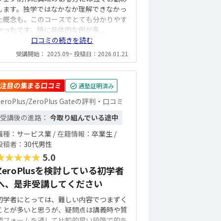
します。独学ではなかなか理解できなかっ
た概念も、このコースでとても分かりやす
かったです。特に具体的な例が多...
口コミの続きを読む
受講開始： 2025.09~ 投稿日：2026.01.21
注目の集まる口コミ
通塾証明済み
ZeroPlus/ZeroPlus Gateの評判・口コミ
受講後の進路：
今取り組んでいる途中
職種：
サービス業 /
在籍情報：
卒業生 /
投稿者：
30代男性
★★★★★
5.0
ZeroPlusを検討している初学者
へ、是非受講してください
初学者にとっては、難しい内容でつまずく
ことが多いと思うが、疑問点は講義時や質
問フォームを通して比較的早い段階で的を