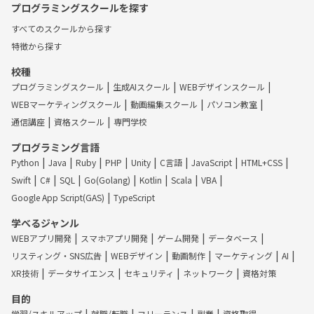
プログラミングスクールを探す
すべてのスクールから探す
特徴から探す
校種
プログラミングスクール
生成AIスクール
WEBデザインスクール
WEBマーケティングスクール
動画編集スクール
パソコン教室
通信講座
資格スクール
専門学校
プログラミング言語
Python
Java
Ruby
PHP
Unity
C言語
JavaScript
HTML+CSS
Swift
C#
SQL
Go(Golang)
Kotlin
Scala
VBA
Google App Script(GAS)
TypeScript
学べるジャンル
WEBアプリ開発
スマホアプリ開発
ゲーム開発
データベース
リスティング・SNS広告
WEBデザイン
動画制作
マーケティング
AI
XR技術
データサイエンス
セキュリティ
ネットワーク
資格対策
目的
学習/スキルアップ
就職/転職
フリーランス
副業
資格取得