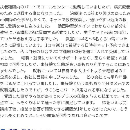
扶養範囲内のパートでコールセンターに勤務していましたが、病気療養
のために退職する事になりました。 治療後は以前より興味のあったw
eb関係の仕事がしたくて、ネットで数校検索し、通いやすい近所の教
室に受講を申し込みました。 動画学習がメインでわからない部分を
教室にいる講師2名に質問する形式でしたが、挙手すると迅速に対応し
ていただき教え方も丁寧でした。 教室には4名～6名くらい常にいた
ように記憶しています。 1コマ90分で希望する日時をネット予約できま
したので、私は自分の都合で2コマ連続180分を週2回入れて受講してい
ました。 転職・就職についてのサポートはなく、恐らく希望すれば
相談は可能でしたが、未経験で年齢が高い事もあり利用することはあり
ませんでした。 就職については自身で求人サイトより未経験可のIT
企業を探し、数社に面接を申し込みました。 どの会社でも平均年齢
をはるかに上回っていましたし、未経験という事もあり半分ダメ元での
就職活動したのですが、うち1社にパート採用される事になりました。
受講した事がやる気があるとのプラスの印象を与えた結果です。その
点では、へそくり叩いて通った事に満足しています。 欲をいえば受
講終了後、授業の動画が閲覧できる期間が1年しかなかったので、もう
少し長くせめて2年くらい閲覧が可能であれば良かったです。