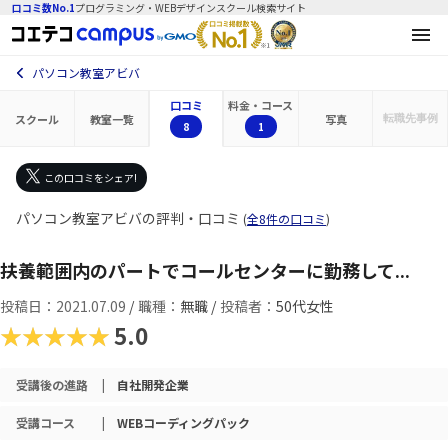
口コミ数No.1
プログラミング・WEBデザインスクール検索サイト
パソコン教室アビバ
口コミ
料金・コース
スクール
教室一覧
写真
転職先
事例
8
1
この口コミをシェア!
パソコン教室アビバの評判・口コミ
(
全8件の口コミ
)
扶養範囲内のパートでコールセンターに勤務して...
投稿日：2021.07.09
/
職種：
無職 /
投稿者：
50代女性
★★★★★
5.0
受講後の進路
|
自社開発企業
受講コース
|
WEBコーディングパック