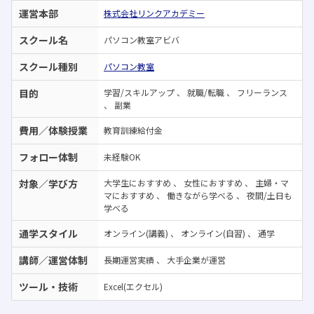
るまでもう少しそっとして欲しかったです。 金額に
運営本部
株式会社リンクアカデミー
関しては高い印象はありましたが、結果的に活きた
スクール名
パソコン教室アビバ
ので相応だったかと思います。安く抑える方法はあっ
たのかもしれませんが合格してスキルも活かす事が
スクール種別
パソコン教室
できたので良かったと考えてます。
目的
学習/スキルアップ
、
就職/転職
、
フリーランス
、
副業
費用／体験授業
教育訓練給付金
フォロー体制
未経験OK
対象／学び方
大学生におすすめ
、
女性におすすめ
、
主婦・マ
マにおすすめ
、
働きながら学べる
、
夜間/土日も
学べる
通学スタイル
オンライン(講義)
、
オンライン(自習)
、
通学
講師／運営体制
長期運営実績
、
大手企業が運営
ツール・技術
Excel(エクセル)