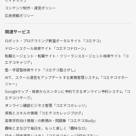
サイトマップ
コンテンツ制作・運営ポリシー
広告掲載ポリシー
関連サービス
ロボット・プログラミング教室ポータルサイト「コエテコ」
ドローンスクール検索サイト「コエテコドローン」
転職エージェント・転職サイト・フリーランスエージェント検索サイト「コ
エテコキャリア」
塾・学習塾検索サイト「コエテコ塾さがし」
AIで、スクール運営をアップデートする業務管理システム「コエテコマネー
ジャー」
Googleマップ・検索からカンタンに予約できるオンライン予約システム「コ
エテコリザーブ」
オンライン講座ビジネス管理「コエテコカレッジ」
資格とスキルの情報「コエテコカレッジブログ」
高等学校向け情報Ⅰの教務AI・問題集「コエテコStudy」
趣味とまなびで毎日を、もっと楽しく「趣味なび」
協会・団体運営システム「コエテコカレッジ|協会プラン」