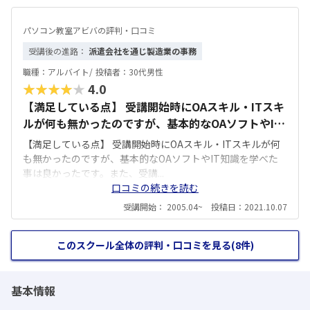
パソコン教室アビバの評判・口コミ
受講後の進路：
派遣会社を通じ製造業の事務
職種：
アルバイト/
投稿者：
30代男性
★★★★★
4.0
【満足している点】 受講開始時にOAスキル・ITスキ
ルが何も無かったのですが、基本的なOAソフトやIT
知識を学べた事は良かったです。また、受講直後の転
【満足している点】 受講開始時にOAスキル・ITスキルが何
職時に実務としてOAスキルを活かせてスムーズに業
も無かったのですが、基本的なOAソフトやIT知識を学べた
務遂行出来て実務レベルとして身についたことを実
事は良かったです。また、受講...
口コミの続きを読む
感できたので満足しています。 その後の転職活動時
にも「Access操作が出来る事」「初級シスアド合格
受講開始： 2005.04~ 投稿日：2021.10.07
している事」で評価頂けた事もあり満足しています。
【気になった点や改善ポイント】 受講開始から1ヶ月
このスクール全体の評判・口コミを見る(8件)
間くらいは、よく女性の方から別のコース（インス
トラクター）を営業されました。強気に営業される
し、これからも通い続けて教えて頂かないといけな
基本情報
かったのでうまく断るのに必死でした。 教室に慣れ