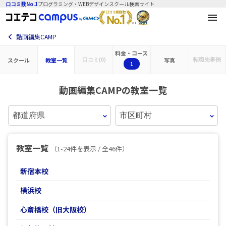
口コミ数No.1
プログラミング・WEBデザインスクール検索サイト
動画編集CAMP
料金・コース
スクール
教室一覧
写真
口コミ(0)
転職先
事例
1
動画編集CAMPの教室一覧
都道府県を選択
市区町村を選択
教室一覧
（1-24件を表示 / 全
46
件）
新宿本校
横浜校
心斎橋校（旧大阪校）