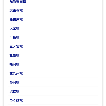
阪急梅田校
天王寺校
名古屋校
大宮校
千葉校
三ノ宮校
札幌校
福岡校
北九州校
静岡校
浜松校
つくば校