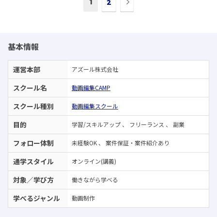
1
2
の
ペ
ー
ジ
基本情報
へ
運営本部
アズール株式会社
スクール名
動画編集CAMP
スクール種別
動画編集スクール
目的
学習/スキルアップ
、
フリーランス
、
副業
フォロー体制
未経験OK
、
案件保証・案件紹介あり
通学スタイル
オンライン(講義)
対象／学び方
働きながら学べる
学べるジャンル
動画制作