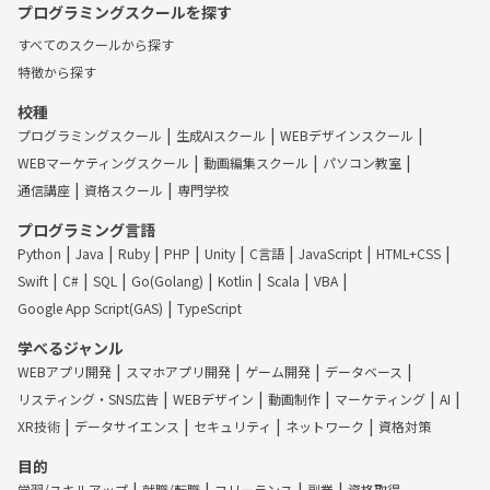
プログラミングスクールを探す
すべてのスクールから探す
特徴から探す
校種
プログラミングスクール
生成AIスクール
WEBデザインスクール
WEBマーケティングスクール
動画編集スクール
パソコン教室
通信講座
資格スクール
専門学校
プログラミング言語
Python
Java
Ruby
PHP
Unity
C言語
JavaScript
HTML+CSS
Swift
C#
SQL
Go(Golang)
Kotlin
Scala
VBA
Google App Script(GAS)
TypeScript
学べるジャンル
WEBアプリ開発
スマホアプリ開発
ゲーム開発
データベース
リスティング・SNS広告
WEBデザイン
動画制作
マーケティング
AI
XR技術
データサイエンス
セキュリティ
ネットワーク
資格対策
目的
学習/スキルアップ
就職/転職
フリーランス
副業
資格取得