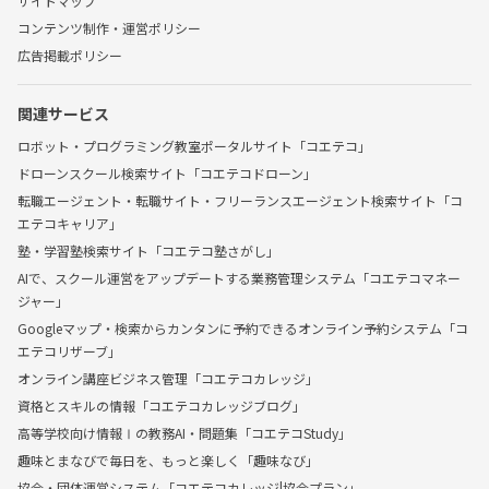
サイトマップ
コンテンツ制作・運営ポリシー
広告掲載ポリシー
関連サービス
ロボット・プログラミング教室ポータルサイト「コエテコ」
ドローンスクール検索サイト「コエテコドローン」
転職エージェント・転職サイト・フリーランスエージェント検索サイト「コ
エテコキャリア」
塾・学習塾検索サイト「コエテコ塾さがし」
AIで、スクール運営をアップデートする業務管理システム「コエテコマネー
ジャー」
Googleマップ・検索からカンタンに予約できるオンライン予約システム「コ
エテコリザーブ」
オンライン講座ビジネス管理「コエテコカレッジ」
資格とスキルの情報「コエテコカレッジブログ」
高等学校向け情報Ⅰの教務AI・問題集「コエテコStudy」
趣味とまなびで毎日を、もっと楽しく「趣味なび」
協会・団体運営システム「コエテコカレッジ|協会プラン」