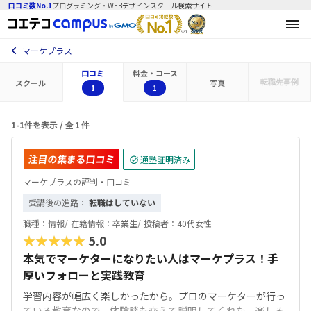
口コミ数No.1
プログラミング・WEBデザインスクール検索サイト
マーケプラス
口コミ
料金・コース
スクール
写真
転職先
事例
1
1
1-1件を表示 / 全
1
件
注目の集まる口コミ
通塾証明済み
マーケプラスの評判・口コミ
受講後の進路：
転職はしていない
職種：
情報/
在籍情報：
卒業生/
投稿者：
40代女性
★★★★★
5.0
本気でマーケターになりたい人はマーケプラス！手
厚いフォローと実践教育
学習内容が幅広く楽しかったから。プロのマーケターが行っ
ている教育なので、体験談も交えて説明してくれた。楽しみ