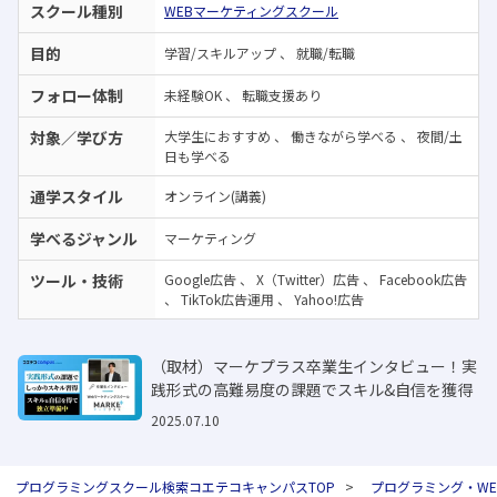
スクール種別
WEBマーケティングスクール
目的
学習/スキルアップ
、
就職/転職
フォロー体制
未経験OK
、
転職支援あり
対象／学び方
大学生におすすめ
、
働きながら学べる
、
夜間/土
日も学べる
通学スタイル
オンライン(講義)
学べるジャンル
マーケティング
ツール・技術
Google広告
、
X（Twitter）広告
、
Facebook広告
、
TikTok広告運用
、
Yahoo!広告
（取材）マーケプラス卒業生インタビュー！実
践形式の高難易度の課題でスキル&自信を獲得
2025.07.10
プログラミングスクール検索コエテコキャンパスTOP
プログラミング・W