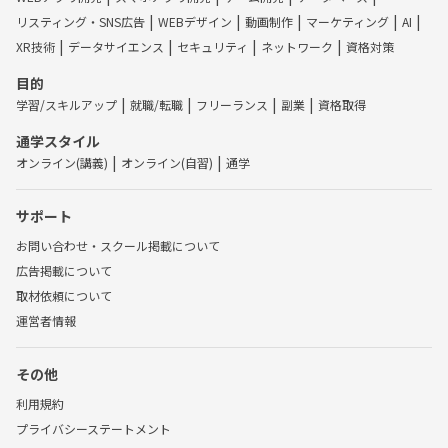
リスティング・SNS広告
WEBデザイン
動画制作
マーケティング
AI
XR技術
データサイエンス
セキュリティ
ネットワーク
資格対策
目的
学習/スキルアップ
就職/転職
フリーランス
副業
資格取得
通学スタイル
オンライン(講義)
オンライン(自習)
通学
サポート
お問い合わせ・スクール掲載について
広告掲載について
取材依頼について
運営者情報
その他
利用規約
プライバシーステートメント