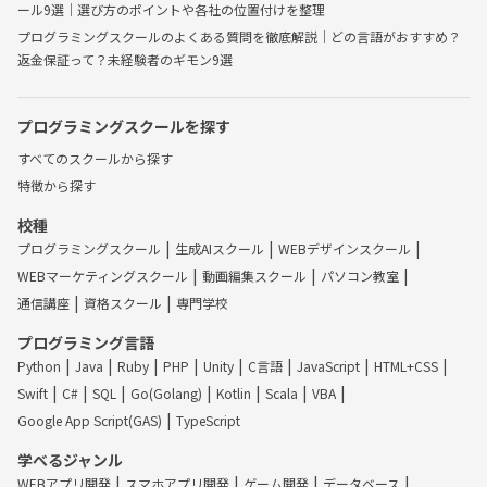
ール9選｜選び方のポイントや各社の位置付けを整理
プログラミングスクールのよくある質問を徹底解説｜どの言語がおすすめ？
返金保証って？未経験者のギモン9選
プログラミングスクールを探す
すべてのスクールから探す
特徴から探す
校種
プログラミングスクール
生成AIスクール
WEBデザインスクール
WEBマーケティングスクール
動画編集スクール
パソコン教室
通信講座
資格スクール
専門学校
プログラミング言語
Python
Java
Ruby
PHP
Unity
C言語
JavaScript
HTML+CSS
Swift
C#
SQL
Go(Golang)
Kotlin
Scala
VBA
Google App Script(GAS)
TypeScript
学べるジャンル
WEBアプリ開発
スマホアプリ開発
ゲーム開発
データベース