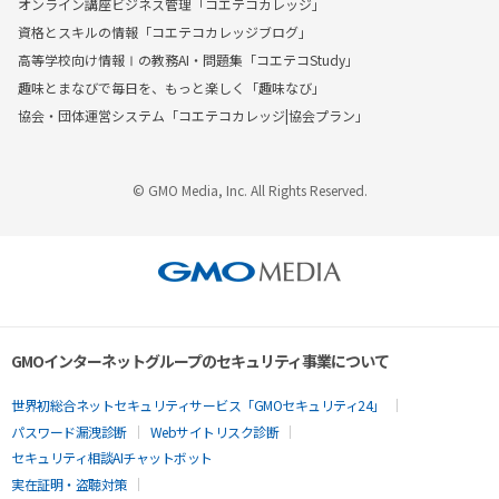
オンライン講座ビジネス管理「コエテコカレッジ」
資格とスキルの情報「コエテコカレッジブログ」
高等学校向け情報Ⅰの教務AI・問題集「コエテコStudy」
趣味とまなびで毎日を、もっと楽しく「趣味なび」
協会・団体運営システム「コエテコカレッジ|協会プラン」
© GMO Media, Inc. All Rights Reserved.
GMOインターネットグループのセキュリティ事業について
世界初総合ネットセキュリティサービス「GMOセキュリティ24」
パスワード漏洩診断
Webサイトリスク診断
セキュリティ相談AIチャットボット
実在証明・盗聴対策