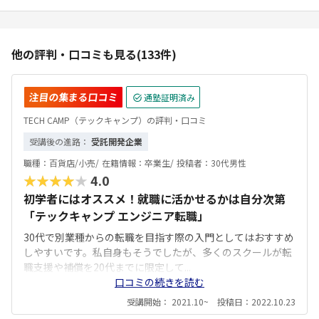
他の評判・口コミも見る(133件)
注目の集まる口コミ
通塾証明済み
TECH CAMP（テックキャンプ）の評判・口コミ
受講後の進路：
受託開発企業
職種：
百貨店/小売/
在籍情報：
卒業生/
投稿者：
30代男性
★★★★★
4.0
初学者にはオススメ！就職に活かせるかは自分次第
「テックキャンプ エンジニア転職」
30代で別業種からの転職を目指す際の入門としてはおすすめ
しやすいです。私自身もそうでしたが、多くのスクールが転
職支援や補償を20代までに限定して...
口コミの続きを読む
受講開始： 2021.10~ 投稿日：2022.10.23