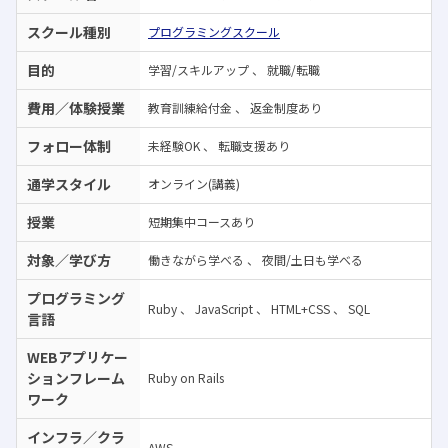
スクール種別
プログラミングスクール
目的
学習/スキルアップ
、
就職/転職
費用／体験授業
教育訓練給付金
、
返金制度あり
フォロー体制
未経験OK
、
転職支援あり
通学スタイル
オンライン(講義)
授業
短期集中コースあり
対象／学び方
働きながら学べる
、
夜間/土日も学べる
プログラミング
Ruby
、
JavaScript
、
HTML+CSS
、
SQL
言語
WEBアプリケー
ションフレーム
Ruby on Rails
ワーク
インフラ／クラ
AWS