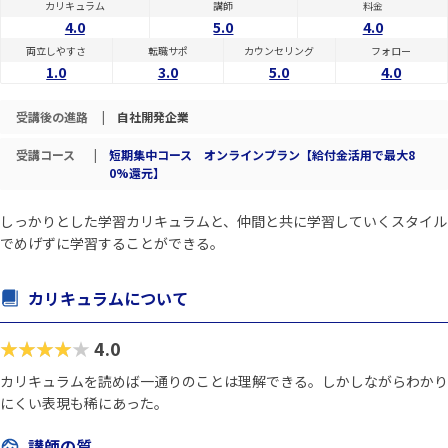
カリキュラム
講師
料金
4.0
5.0
4.0
両立しやすさ
転職サポ
カウンセリング
フォロー
1.0
3.0
5.0
4.0
受講後の進路
|
自社開発企業
受講コース
|
短期集中コース オンラインプラン【給付金活用で最大8
0%還元】
しっかりとした学習カリキュラムと、仲間と共に学習していくスタイル
でめげずに学習することができる。
カリキュラムについて
★★★★★
4.0
カリキュラムを読めば一通りのことは理解できる。しかしながらわかり
にくい表現も稀にあった。
講師の質