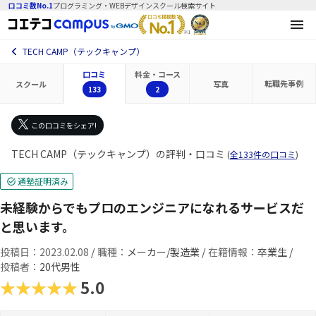
口コミ数No.1
プログラミング・WEBデザインスクール検索サイト
TECH CAMP（テックキャンプ）
口コミ
料金・コース
転職先
事例
スクール
写真
133
2
この口コミをシェア!
TECH CAMP（テックキャンプ）の評判・口コミ
(
全133件の口コミ
)
通塾証明済み
未経験からでもプロのエンジニアになれるサービスだ
と思います。
投稿日：2023.02.08
/
職種：
メーカー/製造業 /
在籍情報：
卒業生 /
投稿者：
20代男性
★★★★★
5.0