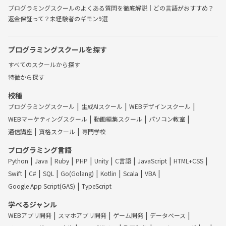
プログラミングスクールのよくある質問を徹底解説｜どの言語がおすすめ？
返金保証って？未経験者のギモン9選
プログラミングスクールを探す
すべてのスクールから探す
特徴から探す
校種
プログラミングスクール
生成AIスクール
WEBデザインスクール
WEBマーケティングスクール
動画編集スクール
パソコン教室
通信講座
資格スクール
専門学校
プログラミング言語
Python
Java
Ruby
PHP
Unity
C言語
JavaScript
HTML+CSS
Swift
C#
SQL
Go(Golang)
Kotlin
Scala
VBA
Google App Script(GAS)
TypeScript
学べるジャンル
WEBアプリ開発
スマホアプリ開発
ゲーム開発
データベース