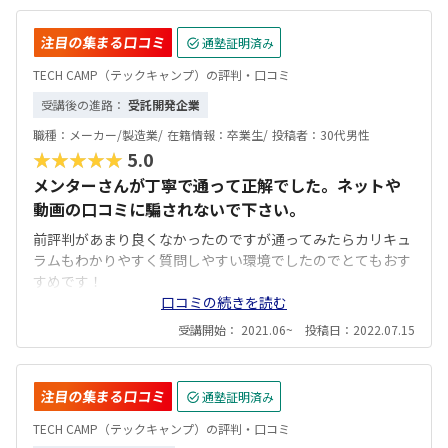
注目の集まる口コミ
通塾証明済み
TECH CAMP（テックキャンプ）の評判・口コミ
受講後の進路：
受託開発企業
職種：
メーカー/製造業/
在籍情報：
卒業生/
投稿者：
30代男性
★★★★★
5.0
メンターさんが丁寧で通って正解でした。ネットや
動画の口コミに騙されないで下さい。
前評判があまり良くなかったのですが通ってみたらカリキュ
ラムもわかりやすく質問しやすい環境でしたのでとてもおす
すめです！
口コミの続きを読む
受講開始： 2021.06~ 投稿日：2022.07.15
注目の集まる口コミ
通塾証明済み
TECH CAMP（テックキャンプ）の評判・口コミ