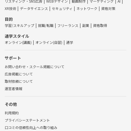
リスティング・SNS広告
WEBデザイン
動画制作
マーケティング
AI
XR技術
データサイエンス
セキュリティ
ネットワーク
資格対策
目的
学習/スキルアップ
就職/転職
フリーランス
副業
資格取得
通学スタイル
オンライン(講義)
オンライン(自習)
通学
サポート
お問い合わせ・スクール掲載について
広告掲載について
取材依頼について
運営者情報
その他
利用規約
プライバシーステートメント
口コミの信頼性向上への取り組み