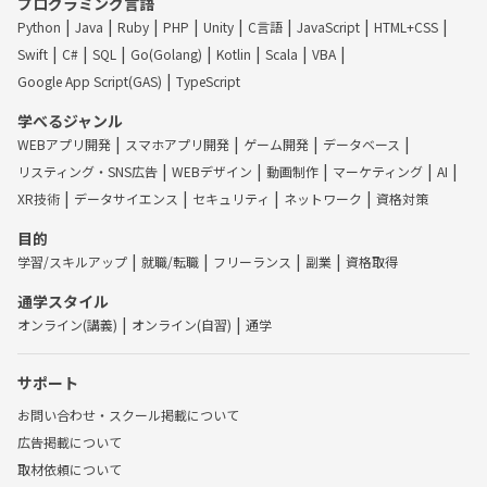
プログラミング言語
Python
Java
Ruby
PHP
Unity
C言語
JavaScript
HTML+CSS
Swift
C#
SQL
Go(Golang)
Kotlin
Scala
VBA
Google App Script(GAS)
TypeScript
学べるジャンル
WEBアプリ開発
スマホアプリ開発
ゲーム開発
データベース
リスティング・SNS広告
WEBデザイン
動画制作
マーケティング
AI
XR技術
データサイエンス
セキュリティ
ネットワーク
資格対策
目的
学習/スキルアップ
就職/転職
フリーランス
副業
資格取得
通学スタイル
オンライン(講義)
オンライン(自習)
通学
サポート
お問い合わせ・スクール掲載について
広告掲載について
取材依頼について