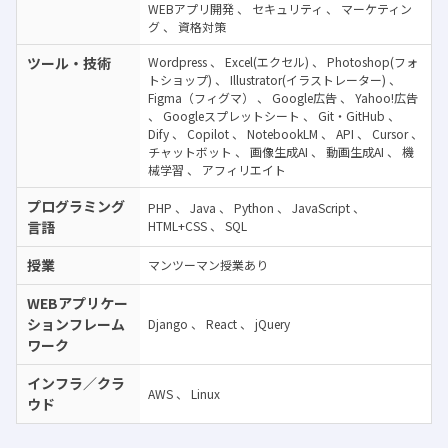
WEBアプリ開発
、
セキュリティ
、
マーケティン
グ
、
資格対策
ツール・技術
Wordpress
、
Excel(エクセル)
、
Photoshop(フォ
トショップ)
、
Illustrator(イラストレーター)
、
Figma（フィグマ）
、
Google広告
、
Yahoo!広告
、
Googleスプレットシート
、
Git・GitHub
、
Dify
、
Copilot
、
NotebookLM
、
API
、
Cursor
、
チャットボット
、
画像生成AI
、
動画生成AI
、
機
械学習
、
アフィリエイト
プログラミング
PHP
、
Java
、
Python
、
JavaScript
、
言語
HTML+CSS
、
SQL
授業
マンツーマン授業あり
WEBアプリケー
ションフレーム
Django
、
React
、
jQuery
ワーク
インフラ／クラ
AWS
、
Linux
ウド