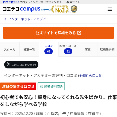
口コミ数No.1
プログラミング・WEBデザインスクール検索サイト
インターネット・アカデミー
公式サイトで詳細をみる
口コミ
料金・コース
転職先
事例
スクール
教室一覧
写真
65
52
この口コミをシェア!
インターネット・アカデミーの評判・口コミ
(
全65件の口コミ
)
注目の集まる口コミ
通塾証明済み
初心者でも安心！親身になってくれる先生ばかり。仕事
をしながら学べる学校
投稿日：2025.12.20
/
職種：
百貨店/小売 /
在籍情報：
在籍生 /