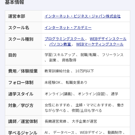
基本情報
運営本部
インターネット・ビジネス・ジャパン株式会社
スクール名
インターネット・アカデミー
スクール種別
プログラミングスクール
、
WEBデザインスクール
、
パソコン教室
、
WEBマーケティングスクール
目的
学習/スキルアップ
、
就職/転職
、
フリーランス
、
副業
、
資格取得
費用／体験授業
教育訓練給付金
、
10万円以下
フォロー体制
未経験OK
、
転職支援あり
通学スタイル
オンライン(講義)
、
オンライン(自習)
、
通学
対象／学び方
女性におすすめ
、
主婦・ママにおすすめ
、
働き
ながら学べる
、
夜間/土日も学べる
講師／運営体制
長期運営実績
、
大手企業が運営
学べるジャンル
AI
、
データベース
、
WEBデザイン
、
動画制作
、