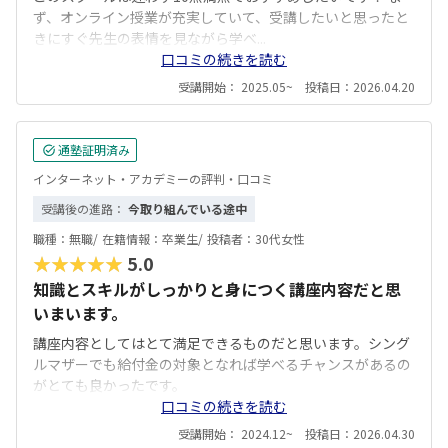
ず、オンライン授業が充実していて、受講したいと思ったと
きにすぐ先生の表情を見ながら学べ...
口コミの続きを読む
受講開始： 2025.05~ 投稿日：2026.04.20
通塾証明済み
インターネット・アカデミーの評判・口コミ
受講後の進路：
今取り組んでいる途中
職種：
無職/
在籍情報：
卒業生/
投稿者：
30代女性
★★★★★
5.0
知識とスキルがしっかりと身につく講座内容だと思
いまいます。
講座内容としてはとて満足できるものだと思います。シング
ルマザーでも給付金の対象となれば学べるチャンスがあるの
がとても良かったです。
口コミの続きを読む
受講開始： 2024.12~ 投稿日：2026.04.30