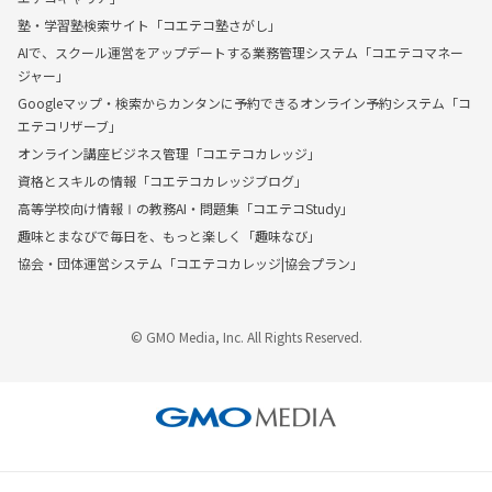
塾・学習塾検索サイト「コエテコ塾さがし」
AIで、スクール運営をアップデートする業務管理システム「コエテコマネー
ジャー」
Googleマップ・検索からカンタンに予約できるオンライン予約システム「コ
エテコリザーブ」
オンライン講座ビジネス管理「コエテコカレッジ」
資格とスキルの情報「コエテコカレッジブログ」
高等学校向け情報Ⅰの教務AI・問題集「コエテコStudy」
趣味とまなびで毎日を、もっと楽しく「趣味なび」
協会・団体運営システム「コエテコカレッジ|協会プラン」
© GMO Media, Inc. All Rights Reserved.