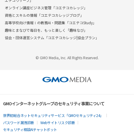
エテコリザーブ」
オンライン講座ビジネス管理「コエテコカレッジ」
資格とスキルの情報「コエテコカレッジブログ」
高等学校向け情報Ⅰの教務AI・問題集「コエテコStudy」
趣味とまなびで毎日を、もっと楽しく「趣味なび」
協会・団体運営システム「コエテコカレッジ|協会プラン」
© GMO Media, Inc. All Rights Reserved.
GMOインターネットグループのセキュリティ事業について
世界初総合ネットセキュリティサービス「GMOセキュリティ24」
パスワード漏洩診断
Webサイトリスク診断
セキュリティ相談AIチャットボット