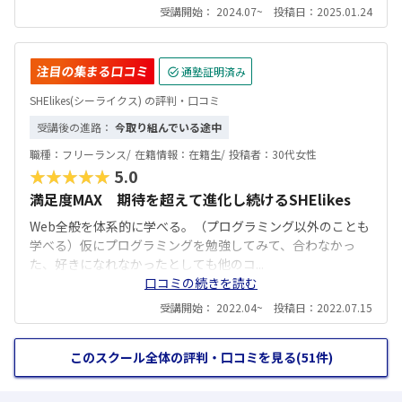
受講開始： 2024.07~ 投稿日：2025.01.24
注目の集まる口コミ
通塾証明済み
SHElikes(シーライクス) の評判・口コミ
受講後の進路：
今取り組んでいる途中
職種：
フリーランス/
在籍情報：
在籍生/
投稿者：
30代女性
★★★★★
5.0
満足度MAX 期待を超えて進化し続けるSHElikes
Web全般を体系的に学べる。（プログラミング以外のことも
学べる）仮にプログラミングを勉強してみて、合わなかっ
た、好きになれなかったとしても他のコ...
口コミの続きを読む
受講開始： 2022.04~ 投稿日：2022.07.15
このスクール全体の評判・口コミを見る(51件)