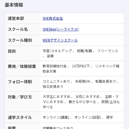
基本情報
運営本部
SHE株式会社
スクール名
SHElikes(シーライクス)
スクール種別
WEBデザインスクール
目的
学習/スキルアップ
、
就職/転職
、
フリーランス
、
副業
費用／体験授業
教育訓練給付金
、
10万円以下
、
リスキリング補
助金対象
フォロー体制
コミュニティあり
、
未経験OK
、
転職支援あり
、
独立支援あり
対象／学び方
大学生におすすめ
、
女性におすすめ
、
主婦・マ
マにおすすめ
、
働きながら学べる
、
夜間/土日も
学べる
通学スタイル
オンライン(講義)
、
オンライン(自習)
、
通学
授業
短期集中コースあり