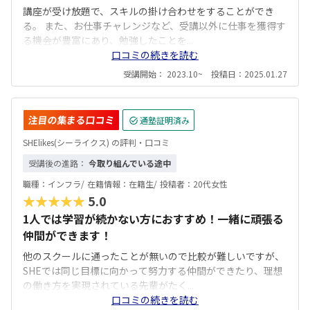
講座が受け放題で、スキルの掛け合わせをすることができ
る。 また、お仕事チャレンジなど、受講以外に仕事を獲得す
る機会が豊富にあり、勉強したことを...
口コミの続きを読む
受講開始： 2023.10~ 投稿日：2025.01.27
注目の集まる口コミ
通塾証明済み
SHElikes(シーライクス) の評判・口コミ
受講後の進路：
今取り組んでいる途中
職種：
インフラ/
在籍情報：
在籍生/
投稿者：
20代女性
★★★★★
5.0
1人では学習が続かない方におすすめ！一緒に頑張る
仲間ができます！
他のスクールに通ったことが無いので比較が難しいですが、
SHEでは同じ目標に向かって努力する仲間ができたり、理想
の働き方を実現されている先輩がたく...
口コミの続きを読む