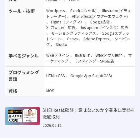
ツール・技術
Wordpress
、
Excel(エクセル)
、
Illustrator(イラス
トレーター)
、
After effects(アフターエフェクト)
、
Figma（フィグマ）
、
Google広告
、
X（Twitter）広告
、
Instagram（インスタ）広告
、
モーショングラフィックス
、
Googleスプレッ
トシート
、
Canva
、
Adobe Express
、
タイピン
グ
、
Studio
学べるジャンル
WEBデザイン
、
動画制作
、
WEBアプリ開発
、
マ
ーケティング
、
リスティング・SNS広告
プログラミング
HTML+CSS
、
Google App Script(GAS)
言語
資格
MOS
SHElikes体験談！意味ないのか卒業生に実態を
徹底取材
2026.02.11