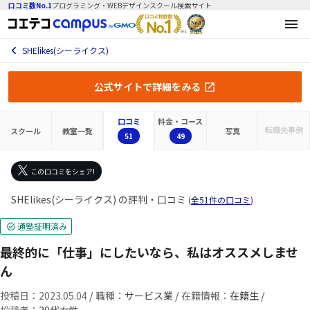
口コミ数No.1
プログラミング・WEBデザインスクール検索サイト
SHElikes(シーライクス)
公式サイトで詳細をみる
口コミ
料金・コース
スクール
教室一覧
写真
転職先
事例
51
49
この口コミをシェア!
SHElikes(シーライクス) の評判・口コミ
(
全51件の口コミ
)
通塾証明済み
最終的に「仕事」にしたいなら、私はオススメしませ
ん
投稿日：2023.05.04
/
職種：
サービス業 /
在籍情報：
在籍生 /