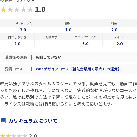
投稿者：
30代女性
★★★★★
1.0
カリキュラム
講師
料金
2.0
1.0
2.0
両立しやすさ
転職サポ
カウンセリング
フォロー
2.0
-
3.0
2.0
受講後の進路
|
転職していない
受講コース
|
Webデザインコース【補助金活用で最大70%還元】
結局は独学で学ぶスタイルのスクールである。動画を見ても「動画で作
ったもの」しか作れるようにならない。実践的な動画が少ないコースが
多い。私は結局別の方法で学習・転職をしたが、その視点から見てもシ
ーライクスは転職にはほぼ繋がらないと考えて良いと思う。
カリキュラムについて
★★★★★
2.0