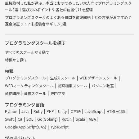
直接取材した私が選ぶ、本当におすすめしたい大人向けプログラミングスク
ール9選｜選び方のポイントや各社の位置付けを整理
プログラミングスクールのよくある質問を徹底解説｜どの言語がおすすめ？
返金保証って？未経験者のギモン9選
プログラミングスクールを探す
すべてのスクールから探す
特徴から探す
校種
プログラミングスクール
生成AIスクール
WEBデザインスクール
WEBマーケティングスクール
動画編集スクール
パソコン教室
通信講座
資格スクール
専門学校
プログラミング言語
Python
Java
Ruby
PHP
Unity
C言語
JavaScript
HTML+CSS
Swift
C#
SQL
Go(Golang)
Kotlin
Scala
VBA
Google App Script(GAS)
TypeScript
学べるジャンル