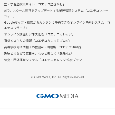
塾・学習塾検索サイト「コエテコ塾さがし」
AIで、スクール運営をアップデートする業務管理システム「コエテコマネー
ジャー」
Googleマップ・検索からカンタンに予約できるオンライン予約システム「コ
エテコリザーブ」
オンライン講座ビジネス管理「コエテコカレッジ」
資格とスキルの情報「コエテコカレッジブログ」
高等学校向け情報Ⅰの教務AI・問題集「コエテコStudy」
趣味とまなびで毎日を、もっと楽しく「趣味なび」
協会・団体運営システム「コエテコカレッジ|協会プラン」
© GMO Media, Inc. All Rights Reserved.