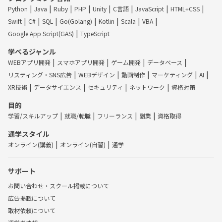
Python
Java
Ruby
PHP
Unity
C言語
JavaScript
HTML+CSS
Swift
C#
SQL
Go(Golang)
Kotlin
Scala
VBA
Google App Script(GAS)
TypeScript
学べるジャンル
WEBアプリ開発
スマホアプリ開発
ゲーム開発
データベース
リスティング・SNS広告
WEBデザイン
動画制作
マーケティング
AI
XR技術
データサイエンス
セキュリティ
ネットワーク
資格対策
目的
学習/スキルアップ
就職/転職
フリーランス
副業
資格取得
通学スタイル
オンライン(講義)
オンライン(自習)
通学
サポート
お問い合わせ・スクール掲載について
広告掲載について
取材依頼について