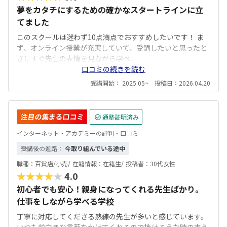
夢をカタチにするための確かなスタートラインに立
てました
このスクールは迷わず10点満点でおすすめしたいです！ ま
ず、オンライン授業が充実していて、受講したいと思ったと
きにすぐ先生の表情を見ながら学べ...
口コミの続きを読む
受講開始： 2025.05~ 投稿日：2026.04.20
注目の集まる口コミ
通塾証明済み
インターネット・アカデミーの評判・口コミ
受講後の進路：
今取り組んでいる途中
職種：
百貨店/小売/
在籍情報：
在籍生/
投稿者：
30代女性
★★★★★
4.0
初心者でも安心！親身になってくれる先生ばかり。
仕事をしながら学べる学校
丁寧に対応してくださる熟練の先生が多いと感じています。