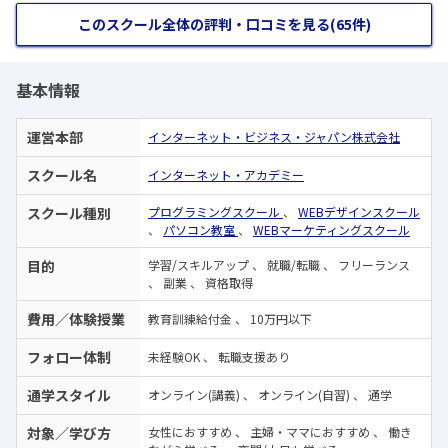
このスクール全体の評判・口コミを見る(65件)
基本情報
運営本部
インターネット・ビジネス・ジャパン株式会社
スクール名
インターネット・アカデミー
スクール種別
プログラミングスクール
、
WEBデザインスクール
、
パソコン教室
、
WEBマーケティングスクール
目的
学習/スキルアップ
、
就職/転職
、
フリーランス
、
副業
、
資格取得
費用／体験授業
教育訓練給付金
、
10万円以下
フォロー体制
未経験OK
、
転職支援あり
通学スタイル
オンライン(講義)
、
オンライン(自習)
、
通学
対象／学び方
女性におすすめ
、
主婦・ママにおすすめ
、
働き