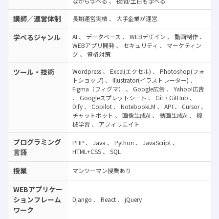
ながら学べる
、
夜間/土日も学べる
講師／運営体制
長期運営実績
、
大手企業が運営
学べるジャンル
AI
、
データベース
、
WEBデザイン
、
動画制作
、
WEBアプリ開発
、
セキュリティ
、
マーケティン
グ
、
資格対策
ツール・技術
Wordpress
、
Excel(エクセル)
、
Photoshop(フォ
トショップ)
、
Illustrator(イラストレーター)
、
Figma（フィグマ）
、
Google広告
、
Yahoo!広告
、
Googleスプレットシート
、
Git・GitHub
、
Dify
、
Copilot
、
NotebookLM
、
API
、
Cursor
、
チャットボット
、
画像生成AI
、
動画生成AI
、
機
械学習
、
アフィリエイト
プログラミング
PHP
、
Java
、
Python
、
JavaScript
、
言語
HTML+CSS
、
SQL
授業
マンツーマン授業あり
WEBアプリケー
ションフレーム
Django
、
React
、
jQuery
ワーク