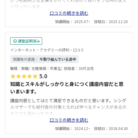
いつも前向きな言葉をかけてくれるので挫けそうな時の支え
になっています。
口コミの続きを読む
受講開始： 2025.07~ 投稿日：2025.12.20
通塾証明済み
インターネット・アカデミーの評判・口コミ
受講後の進路：
今取り組んでいる途中
職種：
無職/
在籍情報：
卒業生/
投稿者：
30代女性
★★★★★
5.0
知識とスキルがしっかりと身につく講座内容だと思
いまいます。
講座内容としてはとて満足できるものだと思います。シング
ルマザーでも給付金の対象となれば学べるチャンスがあるの
がとても良かったです。
口コミの続きを読む
受講開始： 2024.12~ 投稿日：2026.04.30