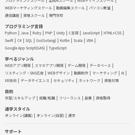
プログラミングスクール
生成AIスクール
WEBデザインスクール
WEBマーケティングスクール
動画編集スクール
パソコン教室
通信講座
資格スクール
専門学校
プログラミング言語
Python
Java
Ruby
PHP
Unity
C言語
JavaScript
HTML+CSS
Swift
C#
SQL
Go(Golang)
Kotlin
Scala
VBA
Google App Script(GAS)
TypeScript
学べるジャンル
WEBアプリ開発
スマホアプリ開発
ゲーム開発
データベース
リスティング・SNS広告
WEBデザイン
動画制作
マーケティング
AI
XR技術
データサイエンス
セキュリティ
ネットワーク
資格対策
目的
学習/スキルアップ
就職/転職
フリーランス
副業
資格取得
通学スタイル
オンライン(講義)
オンライン(自習)
通学
サポート