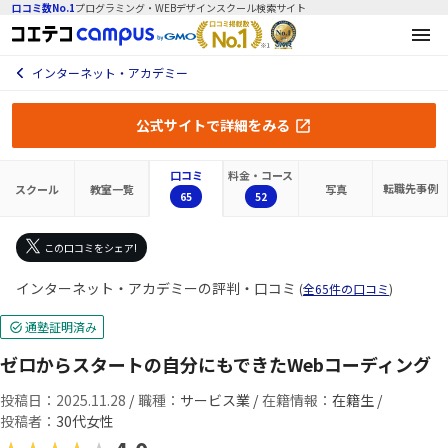
口コミ数No.1
プログラミング・WEBデザインスクール検索サイト
インターネット・アカデミー
公式サイトで詳細をみる
口コミ
料金・コース
転職先
事例
スクール
教室一覧
写真
65
52
この口コミをシェア!
インターネット・アカデミーの評判・口コミ
(
全65件の口コミ
)
通塾証明済み
ゼロからスタートの自分にもできたWebコーディング
投稿日：2025.11.28
/
職種：
サービス業 /
在籍情報：
在籍生 /
投稿者：
30代女性