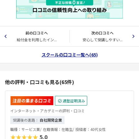
前の口コミへ
次の口コミへ
給付金を利用したイン...
安心して受講しやすい...
スクールの口コミ一覧へ(65)
他の評判・口コミも見る(65件)
注目の集まる口コミ
通塾証明済み
インターネット・アカデミーの評判・口コミ
受講後の進路：
自社開発企業
職種：
サービス業/
在籍情報：
在籍生/
投稿者：
40代女性
★★★★★
5.0