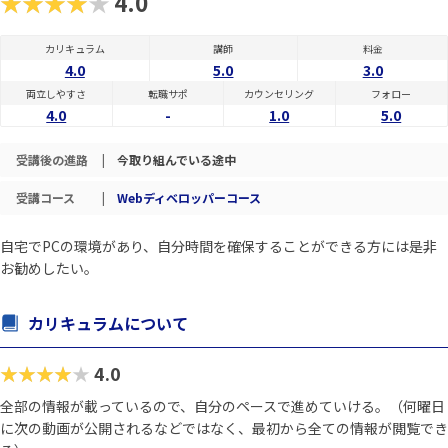
★★★★★
4.0
カリキュラム
講師
料金
4.0
5.0
3.0
両立しやすさ
転職サポ
カウンセリング
フォロー
4.0
-
1.0
5.0
受講後の進路
|
今取り組んでいる途中
受講コース
|
Webディベロッパーコース
自宅でPCの環境があり、自分時間を確保することができる方には是非
お勧めしたい。
カリキュラムについて
★★★★★
4.0
全部の情報が載っているので、自分のペースで進めていける。（何曜日
に次の動画が公開されるなどではなく、最初から全ての情報が閲覧でき