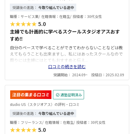
受講後の進路：
今取り組んでいる途中
職種：
サービス業/
在籍情報：
在籍生/
投稿者：
30代女性
★★★★★
5.0
主婦でも計画的に学べるスクールスタジオアスおす
すめ‼️
自分のペースで学べることができてわからないことなどは教
えてもらうことも出来ますし、私にはあったスクールなので
周りには主婦にはとてもおすすめと伝え...
口コミの続きを読む
受講開始： 2024.09~ 投稿日：2025.02.09
注目の集まる口コミ
通塾証明済み
studio US（スタジオアス）の評判・口コミ
受講後の進路：
今取り組んでいる途中
職種：
フリーランス/
在籍情報：
在籍生/
投稿者：
30代女性
★★★★★
5.0