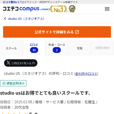
口コミ数No.1
プログラミング・WEBデザインスクール検索サイト
studio US（スタジオアス）
公式サイトで詳細をみる
口コミ
料金・コース
スクール
写真
転職先
事例
92
2
この口コミをシェア!
studio US（スタジオアス）の評判・口コミ
(
全92件の口コミ
)
通塾証明済み
studio usはお得でとても良いスクールです。
投稿日：2025.02.08
/
職種：
サービス業 /
在籍情報：
在籍生 /
投稿者：
20代女性