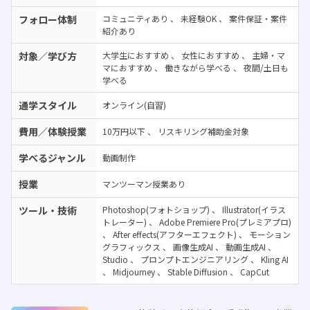
フォロー体制
コミュニティあり
、
未経験OK
、
案件保証・案件
紹介あり
対象／学び方
大学生におすすめ
、
女性におすすめ
、
主婦・マ
マにおすすめ
、
働きながら学べる
、
夜間/土日も
学べる
通学スタイル
オンライン(自習)
費用／体験授業
10万円以下
、
リスキリング補助金対象
学べるジャンル
動画制作
授業
マンツーマン授業あり
ツール・技術
Photoshop(フォトショップ)
、
Illustrator(イラス
トレーター)
、
Adobe Premiere Pro(プレミアプロ)
、
After effects(アフターエフェクト)
、
モーション
グラフィックス
、
画像生成AI
、
動画生成AI
、
Studio
、
プロンプトエンジニアリング
、
Kling AI
、
Midjourney
、
Stable Diffusion
、
CapCut