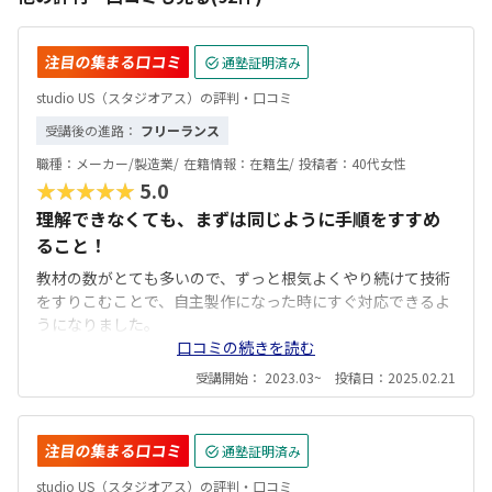
注目の集まる口コミ
通塾証明済み
studio US（スタジオアス）の評判・口コミ
受講後の進路：
フリーランス
職種：
メーカー/製造業/
在籍情報：
在籍生/
投稿者：
40代女性
★★★★★
5.0
理解できなくても、まずは同じように手順をすすめ
ること！
教材の数がとても多いので、ずっと根気よくやり続けて技術
をすりこむことで、自主製作になった時にすぐ対応できるよ
うになりました。
口コミの続きを読む
受講開始： 2023.03~ 投稿日：2025.02.21
注目の集まる口コミ
通塾証明済み
studio US（スタジオアス）の評判・口コミ