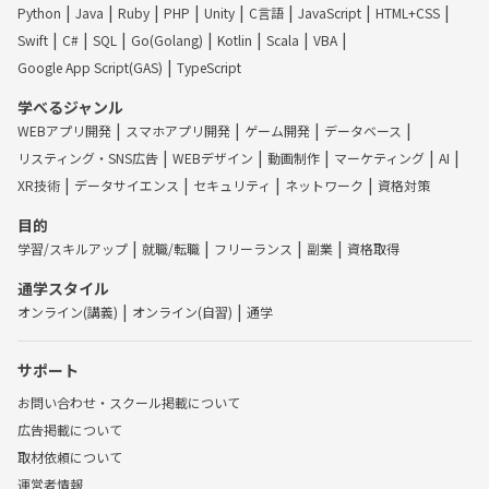
Python
Java
Ruby
PHP
Unity
C言語
JavaScript
HTML+CSS
Swift
C#
SQL
Go(Golang)
Kotlin
Scala
VBA
Google App Script(GAS)
TypeScript
学べるジャンル
WEBアプリ開発
スマホアプリ開発
ゲーム開発
データベース
リスティング・SNS広告
WEBデザイン
動画制作
マーケティング
AI
XR技術
データサイエンス
セキュリティ
ネットワーク
資格対策
目的
学習/スキルアップ
就職/転職
フリーランス
副業
資格取得
通学スタイル
オンライン(講義)
オンライン(自習)
通学
サポート
お問い合わせ・スクール掲載について
広告掲載について
取材依頼について
運営者情報