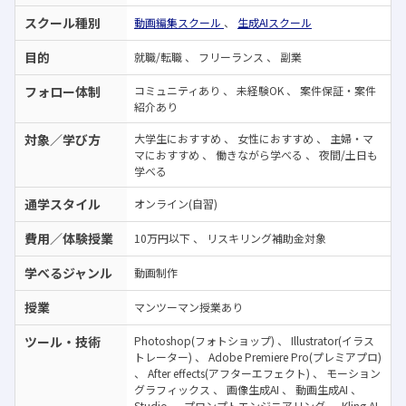
スクール種別
動画編集スクール
、
生成AIスクール
目的
就職/転職
、
フリーランス
、
副業
フォロー体制
コミュニティあり
、
未経験OK
、
案件保証・案件
紹介あり
対象／学び方
大学生におすすめ
、
女性におすすめ
、
主婦・マ
マにおすすめ
、
働きながら学べる
、
夜間/土日も
学べる
通学スタイル
オンライン(自習)
費用／体験授業
10万円以下
、
リスキリング補助金対象
学べるジャンル
動画制作
授業
マンツーマン授業あり
ツール・技術
Photoshop(フォトショップ)
、
Illustrator(イラス
トレーター)
、
Adobe Premiere Pro(プレミアプロ)
、
After effects(アフターエフェクト)
、
モーション
グラフィックス
、
画像生成AI
、
動画生成AI
、
Studio
、
プロンプトエンジニアリング
、
Kling AI