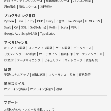
WEBマーケティングスクール
動画編集スクール
パソコン教室
通信講座
資格スクール
専門学校
プログラミング言語
Python
Java
Ruby
PHP
Unity
C言語
JavaScript
HTML+CSS
Swift
C#
SQL
Go(Golang)
Kotlin
Scala
VBA
Google App Script(GAS)
TypeScript
学べるジャンル
WEBアプリ開発
スマホアプリ開発
ゲーム開発
データベース
リスティング・SNS広告
WEBデザイン
動画制作
マーケティング
AI
XR技術
データサイエンス
セキュリティ
ネットワーク
資格対策
目的
学習/スキルアップ
就職/転職
フリーランス
副業
資格取得
通学スタイル
オンライン(講義)
オンライン(自習)
通学
サポート
お問い合わせ・スクール掲載について