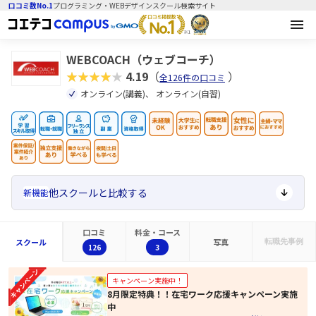
口コミ数No.1
プログラミング・WEBデザインスクール検索サイト
WEBCOACH（ウェブコーチ）
★★★★★
4.19
（
）
全126件の口コミ
オンライン(講義)、 オンライン(自習)
他スクールと比較する
新機能
口コミ
料金・コース
スクール
写真
転職先
事例
126
3
キャンペーン実施中！
8月限定特典！！在宅ワーク応援キャンペーン実施
中