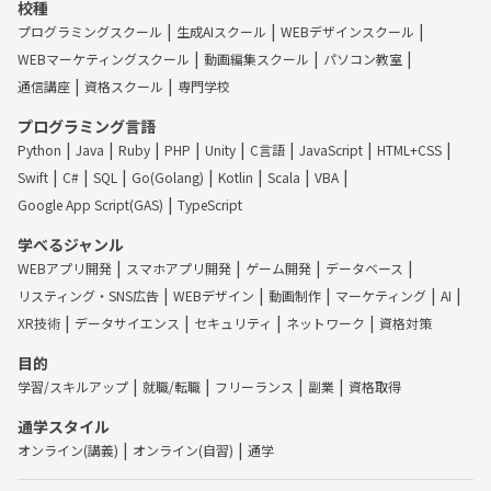
校種
プログラミングスクール
生成AIスクール
WEBデザインスクール
WEBマーケティングスクール
動画編集スクール
パソコン教室
通信講座
資格スクール
専門学校
プログラミング言語
Python
Java
Ruby
PHP
Unity
C言語
JavaScript
HTML+CSS
Swift
C#
SQL
Go(Golang)
Kotlin
Scala
VBA
Google App Script(GAS)
TypeScript
学べるジャンル
WEBアプリ開発
スマホアプリ開発
ゲーム開発
データベース
リスティング・SNS広告
WEBデザイン
動画制作
マーケティング
AI
XR技術
データサイエンス
セキュリティ
ネットワーク
資格対策
目的
学習/スキルアップ
就職/転職
フリーランス
副業
資格取得
通学スタイル
オンライン(講義)
オンライン(自習)
通学