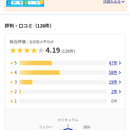
評判・口コミ（126件）
総合評価
｜全回答の平均点
★★★★★
4.19
(
126
件)
★
5
47件
★
4
58件
★
3
19件
★
2
2件
★
1
0件