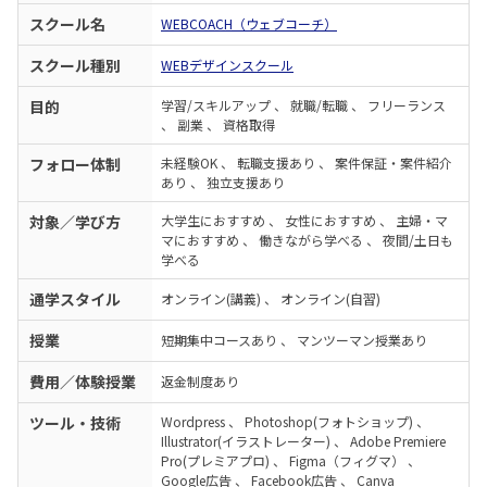
スクール名
WEBCOACH（ウェブコーチ）
スクール種別
WEBデザインスクール
目的
学習/スキルアップ
、
就職/転職
、
フリーランス
、
副業
、
資格取得
フォロー体制
未経験OK
、
転職支援あり
、
案件保証・案件紹介
あり
、
独立支援あり
対象／学び方
大学生におすすめ
、
女性におすすめ
、
主婦・マ
マにおすすめ
、
働きながら学べる
、
夜間/土日も
学べる
通学スタイル
オンライン(講義)
、
オンライン(自習)
授業
短期集中コースあり
、
マンツーマン授業あり
費用／体験授業
返金制度あり
ツール・技術
Wordpress
、
Photoshop(フォトショップ)
、
Illustrator(イラストレーター)
、
Adobe Premiere
Pro(プレミアプロ)
、
Figma（フィグマ）
、
Google広告
、
Facebook広告
、
Canva