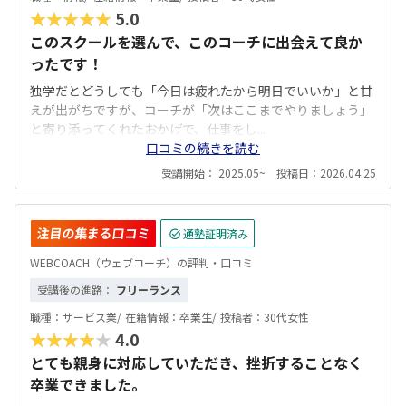
★★★★★
5.0
このスクールを選んで、このコーチに出会えて良か
ったです！
独学だとどうしても「今日は疲れたから明日でいいか」と甘
えが出がちですが、コーチが「次はここまでやりましょう」
と寄り添ってくれたおかげで、仕事をし...
口コミの続きを読む
受講開始： 2025.05~ 投稿日：2026.04.25
注目の集まる口コミ
通塾証明済み
WEBCOACH（ウェブコーチ）の評判・口コミ
受講後の進路：
フリーランス
職種：
サービス業/
在籍情報：
卒業生/
投稿者：
30代女性
★★★★★
4.0
とても親身に対応していただき、挫折することなく
卒業できました。