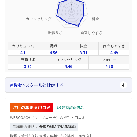
カリキュラム
講師
料金
両立しやすさ
4.1
4.56
3.71
4.49
転職サポ
カウンセリング
フォロー
3.31
4.46
4.58
他スクールと比較する
新機能
注目の集まる口コミ
通塾証明済み
WEBCOACH（ウェブコーチ）の評判・口コミ
受講後の進路：
今取り組んでいる途中
職種：
情報/
在籍情報：
卒業生/
投稿者：
30代女性