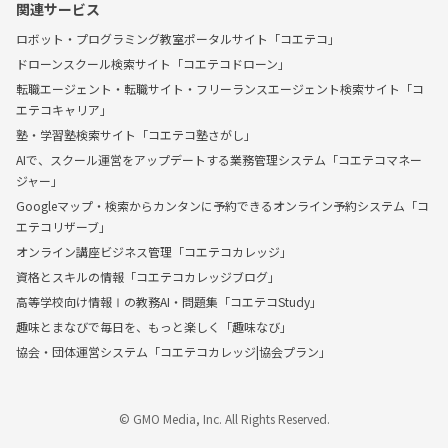
関連サービス
ロボット・プログラミング教室ポータルサイト「コエテコ」
ドローンスクール検索サイト「コエテコドローン」
転職エージェント・転職サイト・フリーランスエージェント検索サイト「コ
エテコキャリア」
塾・学習塾検索サイト「コエテコ塾さがし」
AIで、スクール運営をアップデートする業務管理システム「コエテコマネー
ジャー」
Googleマップ・検索からカンタンに予約できるオンライン予約システム「コ
エテコリザーブ」
オンライン講座ビジネス管理「コエテコカレッジ」
資格とスキルの情報「コエテコカレッジブログ」
高等学校向け情報Ⅰの教務AI・問題集「コエテコStudy」
趣味とまなびで毎日を、もっと楽しく「趣味なび」
協会・団体運営システム「コエテコカレッジ|協会プラン」
© GMO Media, Inc. All Rights Reserved.