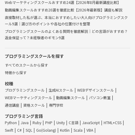
Webマーケティングスクールおすすめ24選【2026年8月最新講座比較】
動画編集スクールおすすめ20選を徹底比較【2026年最新版】講座も解説
直接取材した私が選ぶ、本当におすすめしたい大人向けプログラミングスク
ール9選｜選び方のポイントや各社の位置付けを整理
プログラミングスクールのよくある質問を徹底解説｜どの言語がおすすめ？
返金保証って？未経験者のギモン9選
プログラミングスクールを探す
すべてのスクールから探す
特徴から探す
校種
プログラミングスクール
生成AIスクール
WEBデザインスクール
WEBマーケティングスクール
動画編集スクール
パソコン教室
通信講座
資格スクール
専門学校
プログラミング言語
Python
Java
Ruby
PHP
Unity
C言語
JavaScript
HTML+CSS
Swift
C#
SQL
Go(Golang)
Kotlin
Scala
VBA