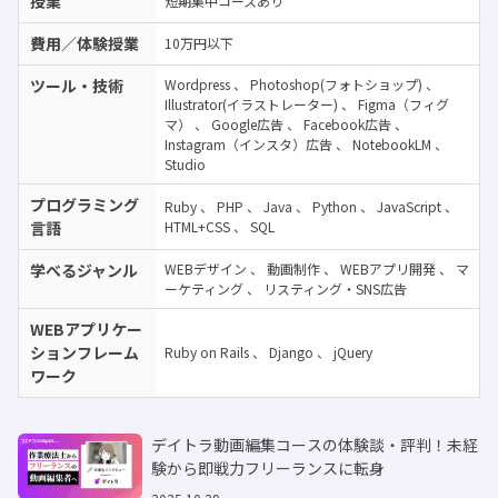
授業
短期集中コースあり
費用／体験授業
10万円以下
ツール・技術
Wordpress
、
Photoshop(フォトショップ)
、
Illustrator(イラストレーター)
、
Figma（フィグ
マ）
、
Google広告
、
Facebook広告
、
Instagram（インスタ）広告
、
NotebookLM
、
Studio
プログラミング
Ruby
、
PHP
、
Java
、
Python
、
JavaScript
、
言語
HTML+CSS
、
SQL
学べるジャンル
WEBデザイン
、
動画制作
、
WEBアプリ開発
、
マ
ーケティング
、
リスティング・SNS広告
WEBアプリケー
ションフレーム
Ruby on Rails
、
Django
、
jQuery
ワーク
デイトラ動画編集コースの体験談・評判！未経
験から即戦力フリーランスに転身