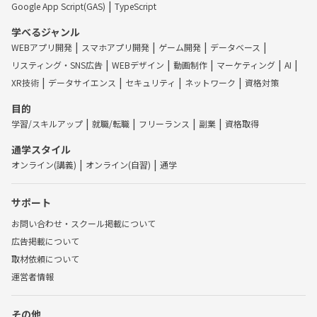
Google App Script(GAS)
TypeScript
学べるジャンル
WEBアプリ開発
スマホアプリ開発
ゲーム開発
データベース
リスティング・SNS広告
WEBデザイン
動画制作
マーケティング
AI
XR技術
データサイエンス
セキュリティ
ネットワーク
資格対策
目的
学習/スキルアップ
就職/転職
フリーランス
副業
資格取得
通学スタイル
オンライン(講義)
オンライン(自習)
通学
サポート
お問い合わせ・スクール掲載について
広告掲載について
取材依頼について
運営者情報
その他