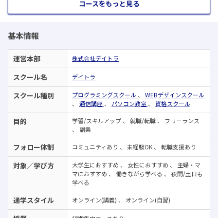
コースをもっと見る
基本情報
運営本部
株式会社デイトラ
スクール名
デイトラ
スクール種別
プログラミングスクール
、
WEBデザインスクール
、
通信講座
、
パソコン教室
、
資格スクール
目的
学習/スキルアップ
、
就職/転職
、
フリーランス
、
副業
フォロー体制
コミュニティあり
、
未経験OK
、
転職支援あり
対象／学び方
大学生におすすめ
、
女性におすすめ
、
主婦・マ
マにおすすめ
、
働きながら学べる
、
夜間/土日も
学べる
通学スタイル
オンライン(講義)
、
オンライン(自習)