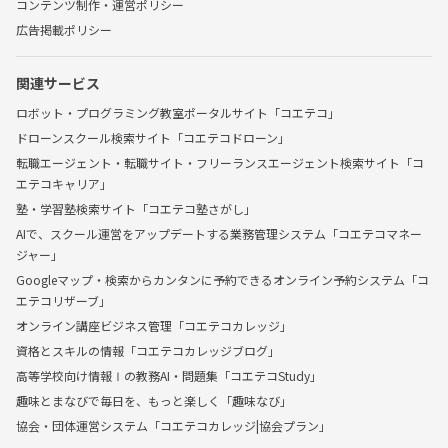
コンテンツ制作・運営ポリシー
広告掲載ポリシー
関連サービス
ロボット・プログラミング教室ポータルサイト「コエテコ」
ドローンスクール検索サイト「コエテコドローン」
転職エージェント・転職サイト・フリーランスエージェント検索サイト「コ
エテコキャリア」
塾・学習塾検索サイト「コエテコ塾さがし」
AIで、スクール運営をアップデートする業務管理システム「コエテコマネー
ジャー」
Googleマップ・検索からカンタンに予約できるオンライン予約システム「コ
エテコリザーブ」
オンライン講座ビジネス管理「コエテコカレッジ」
資格とスキルの情報「コエテコカレッジブログ」
高等学校向け情報Ⅰの教務AI・問題集「コエテコStudy」
趣味とまなびで毎日を、もっと楽しく「趣味なび」
協会・団体運営システム「コエテコカレッジ|協会プラン」