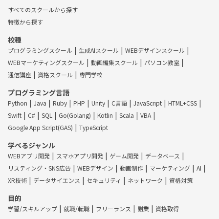
すべてのスクールから探す
特徴から探す
校種
プログラミングスクール
生成AIスクール
WEBデザインスクール
WEBマーケティングスクール
動画編集スクール
パソコン教室
通信講座
資格スクール
専門学校
プログラミング言語
Python
Java
Ruby
PHP
Unity
C言語
JavaScript
HTML+CSS
Swift
C#
SQL
Go(Golang)
Kotlin
Scala
VBA
Google App Script(GAS)
TypeScript
学べるジャンル
WEBアプリ開発
スマホアプリ開発
ゲーム開発
データベース
リスティング・SNS広告
WEBデザイン
動画制作
マーケティング
AI
XR技術
データサイエンス
セキュリティ
ネットワーク
資格対策
目的
学習/スキルアップ
就職/転職
フリーランス
副業
資格取得