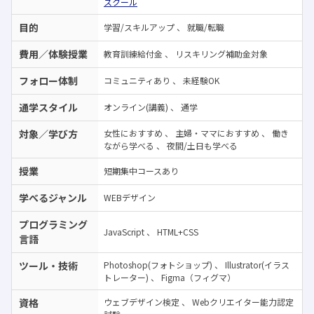
スクール
目的
学習/スキルアップ
、
就職/転職
費用／体験授業
教育訓練給付金
、
リスキリング補助金対象
フォロー体制
コミュニティあり
、
未経験OK
通学スタイル
オンライン(講義)
、
通学
対象／学び方
女性におすすめ
、
主婦・ママにおすすめ
、
働き
ながら学べる
、
夜間/土日も学べる
授業
短期集中コースあり
学べるジャンル
WEBデザイン
プログラミング
JavaScript
、
HTML+CSS
言語
ツール・技術
Photoshop(フォトショップ)
、
Illustrator(イラス
トレーター)
、
Figma（フィグマ）
資格
ウェブデザイン検定
、
Webクリエイター能力認定