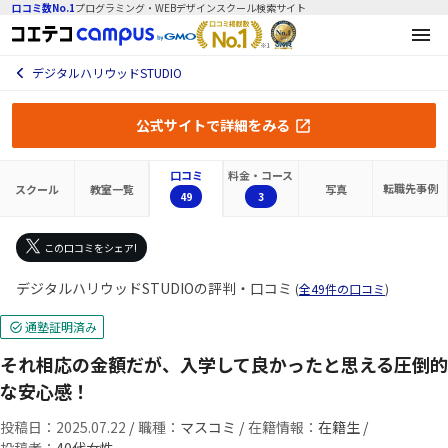
口コミ数No.1
プログラミング・WEBデザインスクール検索サイト
デジタルハリウッドSTUDIO
公式サイトで詳細をみる
口コミ
料金・コース
転職先
事例
スクール
教室一覧
写真
49
3
この口コミをシェア!
デジタルハリウッドSTUDIOの評判・口コミ
(
全49件の口コミ
)
通塾証明済み
それ相応の金額だが、入学して良かったと思える圧倒的
な安心感！
投稿日：2025.07.22
/
職種：
マスコミ /
在籍情報：
在籍生 /