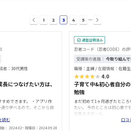
前
次
⋯
1
2
3
4
5
の
の
ペ
ペ
ー
ー
通塾証明済み
ジ
ジ
ミ
忍者コード（忍者CODE）の
へ
へ
受講後の進路：
今取り組んで
稿者：
30代男性
職種：
主婦 /
在籍情報：
在籍生 
★★★★★
4.0
の成長につなげたい方は、
子育て中&初心者自分の
勉強
おすすめできます。 ・アプリ作
まだ初めて1ヶ月過ぎたところ
一通り学べるので、そこから自
たい。 今のところは初心者で
出来るスクール...
を読む
口コ
： 2024.02~ 投稿日：2024.09.28