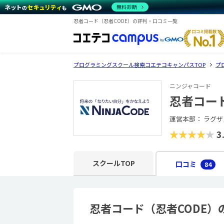
無料診断
忍者コード（忍者CODE）の評判・口コミ一覧
プログラミングスクール検索コエテコキャンパスTOP
プ
ニンジャコード
忍者コード
運営本部： ラグ
★★★★★
3
スクールTOP
口コミ
84
忍者コード（忍者CODE）の