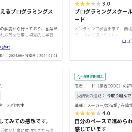
★★★★★
3.0
えるプログラミングス
プログラミングスクー
ード
の解説から行っており、言葉だ
オンラインで学習出来て、価
れ方等を使用し視覚的に学習
クールより通いやすい。
口コ
を読む
： 2024.06~ 投稿日：2024.07.01
通塾証明済み
ミ
忍者コード（忍者CODE）の
受講後の進路：
今取り組んで
者：
20代男性
職種：
メーカー/製造業 /
在籍
★★★★★
4.0
講してみての感想です。
自分のペースで進めら
感じています
活動が無事に成功できたら進