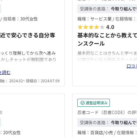
受講後の進路：
今取り組んで
/
投稿者：
30代女性
職種：
サービス業 /
在籍情報：
★★★★★
4.0
近で安心できる自分専
基本的なことから教え
ンスクール
っくり理解してから次へ進み
基本的なことはきちんと学べ
しかしチャットが無制限であり
に学びたいなら他のスクール
口コ
を読む
： 2024.02~ 投稿日：2024.07.09
通塾証明済み
ミ
忍者コード（忍者CODE）の
受講後の進路：
今取り組んで
：
20代女性
職種：
百貨店/小売 /
在籍情報