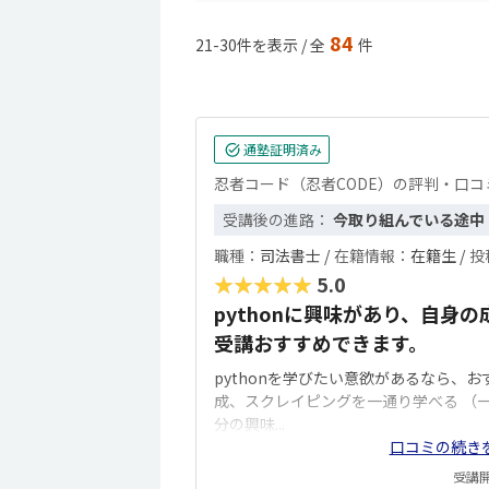
84
21-30件を表示 / 全
件
通塾証明済み
忍者コード（忍者CODE）の評判・口コ
受講後の進路：
今取り組んでいる途中
職種：
司法書士 /
在籍情報：
在籍生 /
投
★★★★★
5.0
pythonに興味があり、自身
受講おすすめできます。
pythonを学びたい意欲があるなら、
成、スクレイピングを一通り学べる （
分の興味...
口コミの続き
受講開始