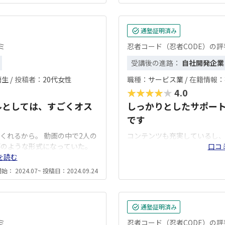
通塾証明済み
ミ
忍者コード（忍者CODE）の
受講後の進路：
自社開発企業
生 /
投稿者：
20代女性
職種：
サービス業 /
在籍情報：
★★★★★
4.0
ルとしては、すごくオス
しっかりとしたサポー
です
くれるから。 動画の中で2人の
コンテンツも充実しているし
答のような形式になっていた。
口コ
を読む
： 2024.07~ 投稿日：2024.09.24
通塾証明済み
ミ
忍者コード（忍者CODE）の