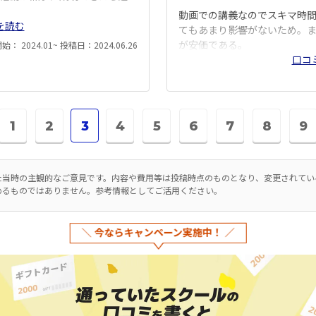
動画での講義なのでスキマ時
を読む
てもあまり影響がないため。
が安価である。
： 2024.01~ 投稿日：2024.06.26
口コ
1
2
3
4
5
6
7
8
9
た当時の主観的なご意見です。内容や費用等は投稿時点のものとなり、変更されて
めるものではありません。参考情報としてご活用ください。
今ならキャンペーン実施中！