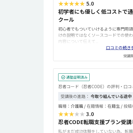
★★★★★
5.0
初学者にも優しく低コストで通
クール
初心者でもついていけるように専門用語
けの説明ではなくソースコードでの使わ
内容について伝えて...
口コミの続き
受講開始
通塾証明済み
忍者コード（忍者CODE）の評判・口コ
受講後の進路：
今取り組んでいる途中
職種：
介護職 /
在籍情報：
在籍生 /
投稿
★★★★★
3.0
忍者CODE転職支援プラン受
私がまだ成功体験をしていない為、転職