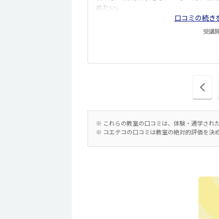
めたい。
口コミの続き
受講開始
前
の
ペ
ー
※ これらの教室の口コミは、体験・通学され
※ コエテコの口コミは教室の絶対的評価を決
ジ
へ