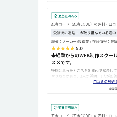
通塾証明済み
忍者コード（忍者CODE）の評判・口コ
受講後の進路：
今取り組んでいる途中
職種：
メーカー/製造業 /
在籍情報：
在籍
★★★★★
5.0
未経験からのWEB制作スクー
スメです。
疑問に思ったところを動画内で解決して
やり取りがあり、1人が質問、1人が回
口コミの続き
受講開始
通塾証明済み
忍者コード（忍者CODE）の評判・口コ