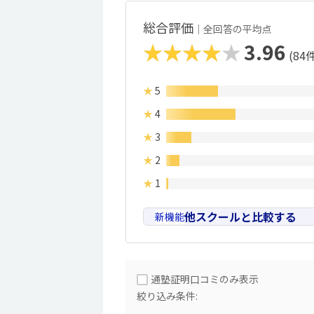
総合評価
｜全回答の平均点
★★★★★
3.96
(
84
件
★
5
★
4
★
3
★
2
★
1
他スクールと比較する
新機能
通塾証明口コミのみ表示
絞り込み条件: