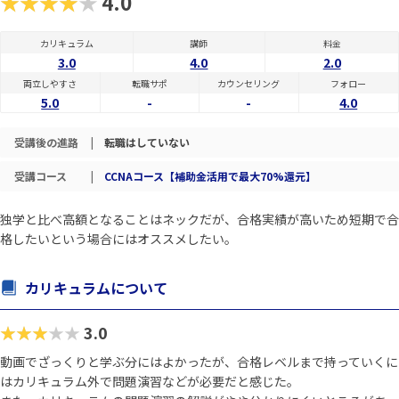
★★★★★
4.0
カリキュラム
講師
料金
3.0
4.0
2.0
両立しやすさ
転職サポ
カウンセリング
フォロー
5.0
-
-
4.0
受講後の進路
|
転職はしていない
受講コース
|
CCNAコース【補助金活用で最大70%還元】
独学と比べ高額となることはネックだが、合格実績が高いため短期で合
格したいという場合にはオススメしたい。
カリキュラムについて
★★★★★
3.0
動画でざっくりと学ぶ分にはよかったが、合格レベルまで持っていくに
はカリキュラム外で問題演習などが必要だと感じた。