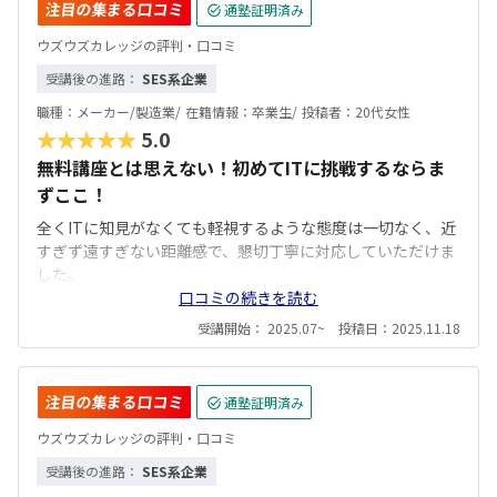
注目の集まる口コミ
通塾証明済み
ウズウズカレッジの評判・口コミ
受講後の進路：
SES系企業
職種：
メーカー/製造業/
在籍情報：
卒業生/
投稿者：
20代女性
★★★★★
5.0
無料講座とは思えない！初めてITに挑戦するならま
ずここ！
全くITに知見がなくても軽視するような態度は一切なく、近
すぎず遠すぎない距離感で、懇切丁寧に対応していただけま
した。
口コミの続きを読む
受講開始： 2025.07~ 投稿日：2025.11.18
注目の集まる口コミ
通塾証明済み
ウズウズカレッジの評判・口コミ
受講後の進路：
SES系企業