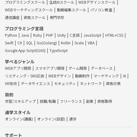
プログラミングスクール
生成AIスクール
WEBデザインスクール
WEBマーケティングスクール
動画編集スクール
パソコン教室
通信講座
資格スクール
専門学校
プログラミング言語
Python
Java
Ruby
PHP
Unity
C言語
JavaScript
HTML+CSS
Swift
C#
SQL
Go(Golang)
Kotlin
Scala
VBA
Google App Script(GAS)
TypeScript
学べるジャンル
WEBアプリ開発
スマホアプリ開発
ゲーム開発
データベース
リスティング・SNS広告
WEBデザイン
動画制作
マーケティング
AI
XR技術
データサイエンス
セキュリティ
ネットワーク
資格対策
目的
学習/スキルアップ
就職/転職
フリーランス
副業
資格取得
通学スタイル
オンライン(講義)
オンライン(自習)
通学
サポート