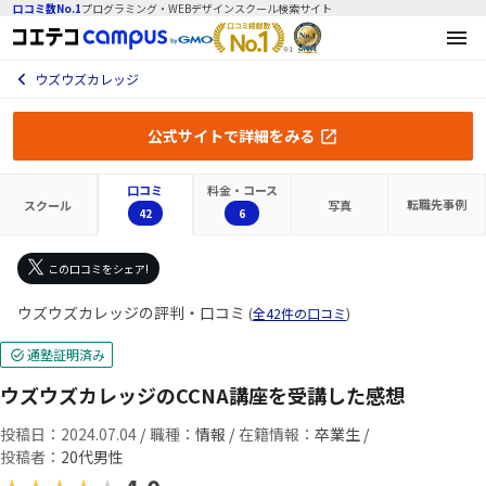
口コミ数No.1
プログラミング・WEBデザインスクール検索サイト
ウズウズカレッジ
公式サイトで詳細をみる
口コミ
料金・コース
転職先
事例
スクール
写真
42
6
この口コミをシェア!
ウズウズカレッジの評判・口コミ
(
全42件の口コミ
)
通塾証明済み
ウズウズカレッジのCCNA講座を受講した感想
投稿日：2024.07.04
/
職種：
情報 /
在籍情報：
卒業生 /
投稿者：
20代男性