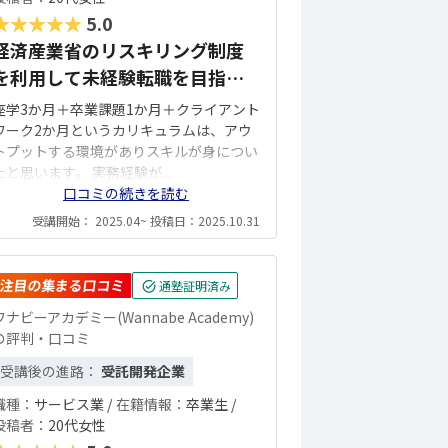
★★★★★
5.0
経済産業省のリスキリング制度
を利用して未経験転職を目指す
ならお勧めです。
座学3か月＋卒業課題1か月＋クライアント
ワーク2か月というカリキュラムは、アウ
トプットする環境がありスキルが身につい
たと思います。 実務経験が...
口コミの続きを読む
受講開始： 2025.04~ 投稿日：2025.10.31
注目の集まる口コミ
通塾証明済み
ワナビーアカデミー(Wannabe Academy)
の評判・口コミ
受講後の進路：
受託開発企業
職種：
サービス業 /
在籍情報：
卒業生 /
投稿者：
20代女性