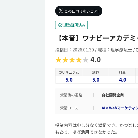
この口コミをシェア!
通塾証明済み
【本音】ワナビーアカデミ
投稿日：2026.01.30
/
職種：
理学療法士 /
★★★★★
4.0
カリキュラム
講師
料金
5.0
5.0
4.0
受講後の進路
|
自社開発企業
受講コース
|
AI×Webマーケテ
授業内容は申し分なく満足でき、かつ楽し
もあり、ほぼ活用できなかった。