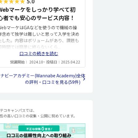
★★★★★
5.0
Webマーケをしっかり学べて初
心者でも安心のサービス内容！
WebマーケはGAなどを使うので機械の操
作含めて独学は難しいと思って入学を決め
たした。内容はボリュームがあり、課題も
短時間では簡単に終らないくら...
口コミの続きを読む
受講開始： 2024.10~ 投稿日：2025.04.22
ナビーアカデミー(Wannabe Academy)全体
の評判・口コミを見る(59件)
テコキャンパスでは、
性の高い口コミの収集・公開に努めています。