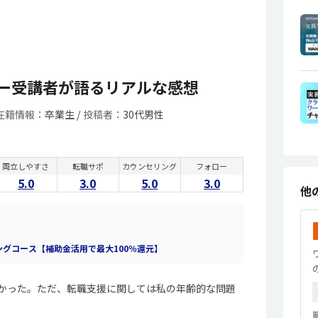
ー受講者が語るリアルな感想
在籍情報：
卒業生 /
投稿者：
30代男性
両立しやすさ
転職サポ
カウンセリング
フォロー
5.0
3.0
5.0
3.0
他
ィングコース【補助金活用で最大100％還元】
かった。ただ、転職支援に関しては私の年齢的な問題