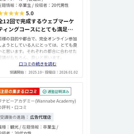
在籍情報：
卒業生 /
投稿者：
20代男性
★★★★★
5.0
全12回で完成するウェブマーケ
ティングコースにとても満足し
ました。
同様の目的や都合で、完全オンライン参加
しようとしている人にとっては、とても良
いと思います。それぞれの都合に合わせた
受講がもちろん、良いと思います。
口コミの続きを読む
受講開始： 2025.10~ 投稿日：2026.01.02
注目の集まる口コミ
通塾証明済み
ワナビーアカデミー(Wannabe Academy)
の評判・口コミ
受講後の進路：
広告代理店
職種：
観光 /
在籍情報：
卒業生 /
投稿者：
20代女性