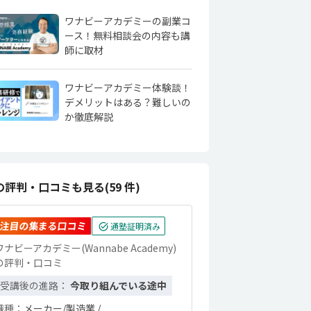
ワナビーアカデミーの副業コ
ース！無料相談会の内容も講
師に取材
ワナビーアカデミー体験談！
デメリットはある？難しいの
か徹底解説
の評判・口コミも見る(59 件)
注目の集まる口コミ
通塾証明済み
ワナビーアカデミー(Wannabe Academy)
の評判・口コミ
受講後の進路：
今取り組んでいる途中
職種：
メーカー/製造業 /