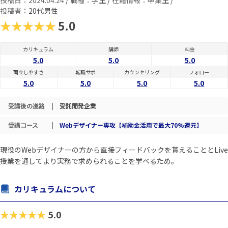
投稿日：2024.04.24
/
職種：
学生 /
在籍情報：
卒業生 /
投稿者：
20代男性
★★★★★
5.0
カリキュラム
講師
料金
5.0
5.0
5.0
両立しやすさ
転職サポ
カウンセリング
フォロー
5.0
5.0
5.0
5.0
受講後の進路
|
受託開発企業
受講コース
|
Webデザイナー専攻【補助金活用で最大70%還元】
現役のWebデザイナーの方から直接フィードバックを貰えることとLive
授業を通してより実務で求められることを学べるため。
カリキュラムについて
★★★★★
5.0