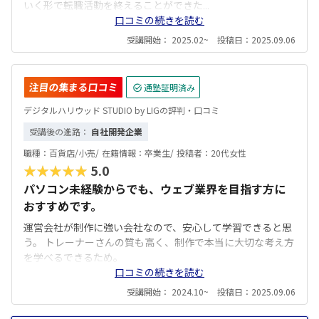
いく形で転職活動を終えることができた...
口コミの続きを読む
受講開始： 2025.02~ 投稿日：2025.09.06
注目の集まる口コミ
通塾証明済み
デジタルハリウッド STUDIO by LIGの評判・口コミ
受講後の進路：
自社開発企業
職種：
百貨店/小売/
在籍情報：
卒業生/
投稿者：
20代女性
★★★★★
5.0
パソコン未経験からでも、ウェブ業界を目指す方に
おすすめです。
運営会社が制作に強い会社なので、安心して学習できると思
う。 トレーナーさんの質も高く、制作で本当に大切な考え方
を学べるできるため。
口コミの続きを読む
受講開始： 2024.10~ 投稿日：2025.09.06