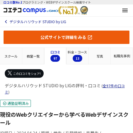
口コミ数No.1
プログラミング・WEBデザインスクール検索サイト
デジタルハリウッド STUDIO by LIG
公式サイトで詳細をみる
口コミ
料金・コース
転職先
事例
スクール
教室一覧
写真
97
13
この口コミをシェア!
デジタルハリウッド STUDIO by LIGの評判・口コミ
(
全97件の口コ
ミ
)
通塾証明済み
現役のWebクリエイターから学べるWebデザインスク
ール