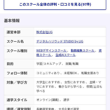
このスクール全体の評判・口コミを見る(97件)
基本情報
運営本部
株式会社LIG
スクール名
デジタルハリウッド STUDIO by LIG
スクール種別
WEBデザインスクール
、
動画編集スクール
、
資
格スクール
、
生成AIスクール
目的
学習/スキルアップ
、
就職/転職
フォロー体制
コミュニティあり
、
未経験OK
、
転職支援あり
対象／学び方
大学生におすすめ
、
女性におすすめ
、
主婦・マ
マにおすすめ
、
働きながら学べる
、
夜間/土日も
学べる
通学スタイル
オンライン(講義)
、
通学
講師／運営体制
長期運営実績
、
大手企業が運営