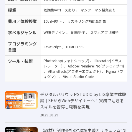
授業
短期集中コースあり
、
マンツーマン授業あり
費用／体験授業
10万円以下
、
リスキリング補助金対象
学べるジャンル
WEBデザイン
、
動画制作
、
スマホアプリ開発
プログラミング
JavaScript
、
HTML+CSS
言語
ツール・技術
Photoshop(フォトショップ)
、
Illustrator(イラス
トレーター)
、
Adobe Premiere Pro(プレミアプロ)
、
After effects(アフターエフェクト)
、
Figma（フ
ィグマ）
、
Visual Studio Code
デジタルハリウッドSTUDIO by LIG卒業生体験
談｜SEからWebデザイナーへ！実務で活きる
スキルを習得し転職を実現
2025.10.29
（取材）制作会社の“現場主義カリキュラム”で