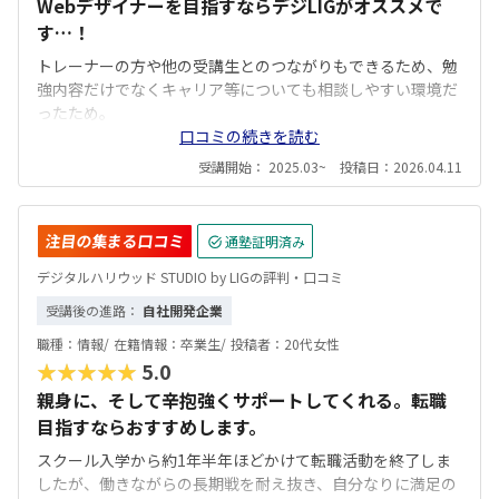
Webデザイナーを目指すならデジLIGがオススメで
す…！
トレーナーの方や他の受講生とのつながりもできるため、勉
強内容だけでなくキャリア等についても相談しやすい環境だ
ったため。
口コミの続きを読む
受講開始： 2025.03~ 投稿日：2026.04.11
注目の集まる口コミ
通塾証明済み
デジタルハリウッド STUDIO by LIGの評判・口コミ
受講後の進路：
自社開発企業
職種：
情報/
在籍情報：
卒業生/
投稿者：
20代女性
★★★★★
5.0
親身に、そして辛抱強くサポートしてくれる。転職
目指すならおすすめします。
スクール入学から約1年半年ほどかけて転職活動を終了しま
したが、働きながらの長期戦を耐え抜き、自分なりに満足の