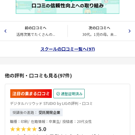
前の口コミへ
次の口コミへ
活用次第でたくさんの...
30代。1児の母。未...
スクールの口コミ一覧へ(97)
他の評判・口コミも見る(97件)
注目の集まる口コミ
通塾証明済み
デジタルハリウッド STUDIO by LIGの評判・口コミ
受講後の進路：
受託開発企業
職種：
印刷/
在籍情報：
卒業生/
投稿者：
20代女性
★★★★★
5.0