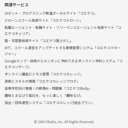
関連サービス
ロボット・プログラミング教室ポータルサイト「コエテコ」
ドローンスクール検索サイト「コエテコドローン」
転職エージェント・転職サイト・フリーランスエージェント検索サイト「コ
エテコキャリア」
塾・学習塾検索サイト「コエテコ塾さがし」
AIで、スクール運営をアップデートする業務管理システム「コエテコマネー
ジャー」
Googleマップ・検索からカンタンに予約できるオンライン予約システム「コ
エテコリザーブ」
オンライン講座ビジネス管理「コエテコカレッジ」
資格とスキルの情報「コエテコカレッジブログ」
高等学校向け情報Ⅰの教務AI・問題集「コエテコStudy」
趣味とまなびで毎日を、もっと楽しく「趣味なび」
協会・団体運営システム「コエテコカレッジ|協会プラン」
© GMO Media, Inc. All Rights Reserved.