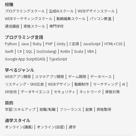
校種
プログラミングスクール
生成AIスクール
WEBデザインスクール
WEBマーケティングスクール
動画編集スクール
パソコン教室
通信講座
資格スクール
専門学校
プログラミング言語
Python
Java
Ruby
PHP
Unity
C言語
JavaScript
HTML+CSS
Swift
C#
SQL
Go(Golang)
Kotlin
Scala
VBA
Google App Script(GAS)
TypeScript
学べるジャンル
WEBアプリ開発
スマホアプリ開発
ゲーム開発
データベース
リスティング・SNS広告
WEBデザイン
動画制作
マーケティング
AI
XR技術
データサイエンス
セキュリティ
ネットワーク
資格対策
目的
学習/スキルアップ
就職/転職
フリーランス
副業
資格取得
通学スタイル
オンライン(講義)
オンライン(自習)
通学