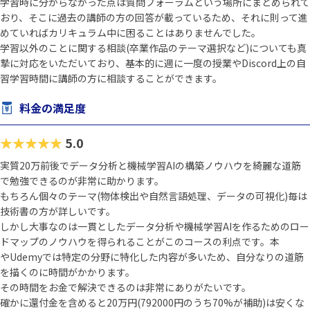
学習時に分からなかった点は質問フォーラムという場所にまとめられて
おり、そこに過去の講師の方の回答が載っているため、それに則って進
めていればカリキュラム中に困ることはありませんでした。
学習以外のことに関する相談(卒業作品のテーマ選択など)についても真
摯に対応をいただいており、基本的に週に一度の授業やDiscord上の自
習学習時間に講師の方に相談することができます。
料金の満足度
★★★★★
5.0
実質20万前後でデータ分析と機械学習AIの構築ノウハウを綺麗な道筋
で勉強できるのが非常に助かります。
もちろん個々のテーマ(物体検出や自然言語処理、データの可視化)毎は
技術書の方が詳しいです。
しかし大事なのは一貫としたデータ分析や機械学習AIを作るためのロー
ドマップのノウハウを得られることがこのコースの利点です。本
やUdemyでは特定の分野に特化した内容が多いため、自分なりの道筋
を描くのに時間がかかります。
その時間をお金で解決できるのは非常にありがたいです。
確かに還付金を含めると20万円(792000円のうち70%が補助)は安くな