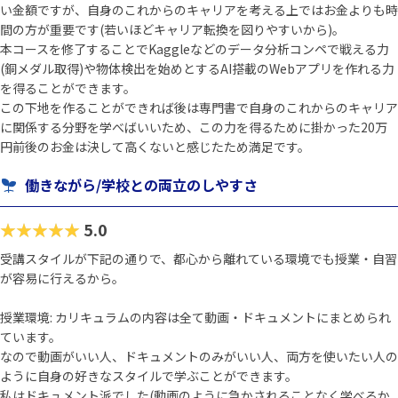
い金額ですが、自身のこれからのキャリアを考える上ではお金よりも時
間の方が重要です(若いほどキャリア転換を図りやすいから)。
本コースを修了することでKaggleなどのデータ分析コンペで戦える力
(銅メダル取得)や物体検出を始めとするAI搭載のWebアプリを作れる力
を得ることができます。
この下地を作ることができれば後は専門書で自身のこれからのキャリア
に関係する分野を学べばいいため、この力を得るために掛かった20万
円前後のお金は決して高くないと感じたため満足です。
働きながら/学校との両立のしやすさ
★★★★★
5.0
受講スタイルが下記の通りで、都心から離れている環境でも授業・自習
が容易に行えるから。
授業環境: カリキュラムの内容は全て動画・ドキュメントにまとめられ
ています。
なので動画がいい人、ドキュメントのみがいい人、両方を使いたい人の
ように自身の好きなスタイルで学ぶことができます。
私はドキュメント派でした(動画のように急かされることなく学べるか