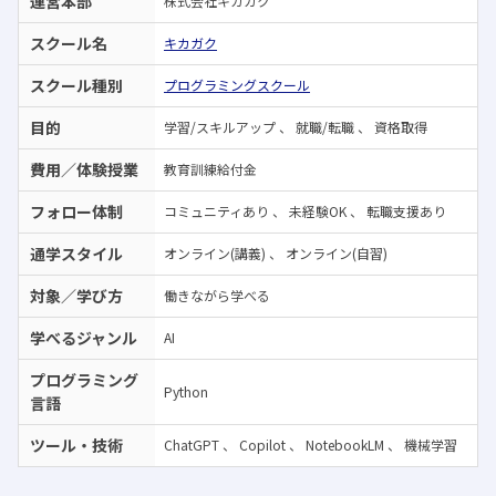
運営本部
株式会社キカガク
スクール名
キカガク
スクール種別
プログラミングスクール
目的
学習/スキルアップ
、
就職/転職
、
資格取得
費用／体験授業
教育訓練給付金
フォロー体制
コミュニティあり
、
未経験OK
、
転職支援あり
通学スタイル
オンライン(講義)
、
オンライン(自習)
対象／学び方
働きながら学べる
学べるジャンル
AI
プログラミング
Python
言語
ツール・技術
ChatGPT
、
Copilot
、
NotebookLM
、
機械学習