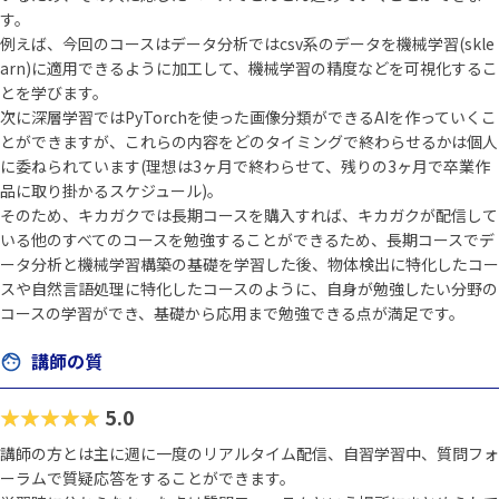
す。
例えば、今回のコースはデータ分析ではcsv系のデータを機械学習(skle
arn)に適用できるように加工して、機械学習の精度などを可視化するこ
とを学びます。
次に深層学習ではPyTorchを使った画像分類ができるAIを作っていくこ
とができますが、これらの内容をどのタイミングで終わらせるかは個人
に委ねられています(理想は3ヶ月で終わらせて、残りの3ヶ月で卒業作
品に取り掛かるスケジュール)。
そのため、キカガクでは長期コースを購入すれば、キカガクが配信して
いる他のすべてのコースを勉強することができるため、長期コースでデ
ータ分析と機械学習構築の基礎を学習した後、物体検出に特化したコー
スや自然言語処理に特化したコースのように、自身が勉強したい分野の
コースの学習ができ、基礎から応用まで勉強できる点が満足です。
講師の質
★★★★★
5.0
講師の方とは主に週に一度のリアルタイム配信、自習学習中、質問フォ
ーラムで質疑応答をすることができます。