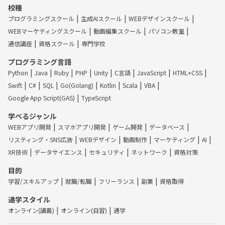
校種
プログラミングスクール
生成AIスクール
WEBデザインスクール
WEBマーケティングスクール
動画編集スクール
パソコン教室
通信講座
資格スクール
専門学校
プログラミング言語
Python
Java
Ruby
PHP
Unity
C言語
JavaScript
HTML+CSS
Swift
C#
SQL
Go(Golang)
Kotlin
Scala
VBA
Google App Script(GAS)
TypeScript
学べるジャンル
WEBアプリ開発
スマホアプリ開発
ゲーム開発
データベース
リスティング・SNS広告
WEBデザイン
動画制作
マーケティング
AI
XR技術
データサイエンス
セキュリティ
ネットワーク
資格対策
目的
学習/スキルアップ
就職/転職
フリーランス
副業
資格取得
通学スタイル
オンライン(講義)
オンライン(自習)
通学