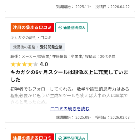
受講開始： 2025.11~ 投稿日：2026.04.22
注目の集まる口コミ
通塾証明済み
キカガクの評判・口コミ
受講後の進路：
受託開発企業
職種：
メーカー/製造業/
在籍情報：
卒業生/
投稿者：
20代男性
★★★★★
4.0
キカガクの6ヶ月スクールは想像以上に充実していま
した
初学者でもフォローしてくれる。 数学や論理的思考力はある
程度必要かと思うが生成AIツールも使えば大半の人は卒業で
きると思ったため。
口コミの続きを読む
受講開始： 2025.08~ 投稿日：2026.02.03
注目の集まる口コミ
通塾証明済み