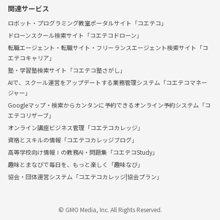
関連サービス
ロボット・プログラミング教室ポータルサイト「コエテコ」
ドローンスクール検索サイト「コエテコドローン」
転職エージェント・転職サイト・フリーランスエージェント検索サイト「コ
エテコキャリア」
塾・学習塾検索サイト「コエテコ塾さがし」
AIで、スクール運営をアップデートする業務管理システム「コエテコマネー
ジャー」
Googleマップ・検索からカンタンに予約できるオンライン予約システム「コ
エテコリザーブ」
オンライン講座ビジネス管理「コエテコカレッジ」
資格とスキルの情報「コエテコカレッジブログ」
高等学校向け情報Ⅰの教務AI・問題集「コエテコStudy」
趣味とまなびで毎日を、もっと楽しく「趣味なび」
協会・団体運営システム「コエテコカレッジ|協会プラン」
© GMO Media, Inc. All Rights Reserved.