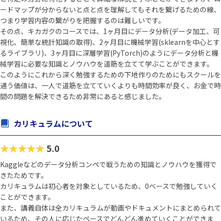
ードマップが分からないと点と点を理解してもそれを繋げるための線、
つまり学習内容の繋がりを把握するのは難しいです。
その点、キカガクのコースでは、1ヶ月目にデータ分析(データ加工、可
視化、簡単な統計知識の取得)、2ヶ月目に機械学習(sklearnを中心とす
るライブラリ)、3ヶ月目に深層学習(PyTorch)のようにデータ分析と機
械学習に必要な知識とノウハウを道筋を立てて学ぶことができます。
このようにこれから深く勉強するための下地作りのためにもスクールを
通う価値は、一人で道筋を立てていくよりも時間効率が良く、お金で時
間の問題を解決できるため非常にあると感じました。
カリキュラムについて
★★★★★
5.0
Kaggleなどのデータ分析コンペで戦うための知識とノウハウを獲得で
きたためです。
カリキュラムは初心者を対象としているため、0ベースで勉強していく
ことができます。
また、講義自体は全カリキュラムが動画やドキュメントにまとめられて
いるため、その人に応じたペースでどんどん進めていくことができま