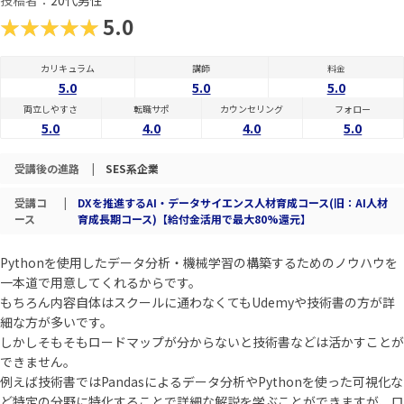
投稿者：
20代男性
★★★★★
5.0
カリキュラム
講師
料金
5.0
5.0
5.0
両立しやすさ
転職サポ
カウンセリング
フォロー
5.0
4.0
4.0
5.0
受講後の進路
|
SES系企業
受講コ
|
DXを推進するAI・データサイエンス人材育成コース(旧：AI人材
ース
育成長期コース)【給付金活用で最大80%還元】
Pythonを使用したデータ分析・機械学習の構築するためのノウハウを
一本道で用意してくれるからです。
もちろん内容自体はスクールに通わなくてもUdemyや技術書の方が詳
細な方が多いです。
しかしそもそもロードマップが分からないと技術書などは活かすことが
できません。
例えば技術書ではPandasによるデータ分析やPythonを使った可視化な
ど特定の分野に特化することで詳細な解説を学ぶことができますが、ロ