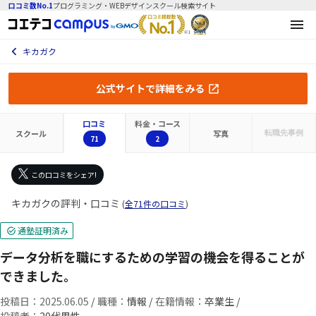
口コミ数No.1
プログラミング・WEBデザインスクール検索サイト
キカガク
公式サイトで詳細をみる
口コミ
料金・コース
スクール
写真
転職先
事例
71
2
この口コミをシェア!
キカガクの評判・口コミ
(
全71件の口コミ
)
通塾証明済み
データ分析を職にするための学習の機会を得ることが
できました。
投稿日：2025.06.05
/
職種：
情報 /
在籍情報：
卒業生 /