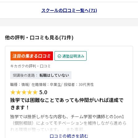
スクールの口コミ一覧へ(71)
他の評判・口コミも見る(71件)
注目の集まる口コミ
通塾証明済み
キカガクの評判・口コミ
受講後の進路：
転職はしていない
職種：
情報/
在籍情報：
卒業生/
投稿者：
30代男性
★★★★★
5.0
独学では困難なことであっても仲間がいれば達成で
きます！
独学では挫折しがちな内容も、チーム学習や講師との1on1
（個別相談）によってモチベーションを維持しながら進めら
れる環境が整っています。、また事前...
口コミの続きを読む