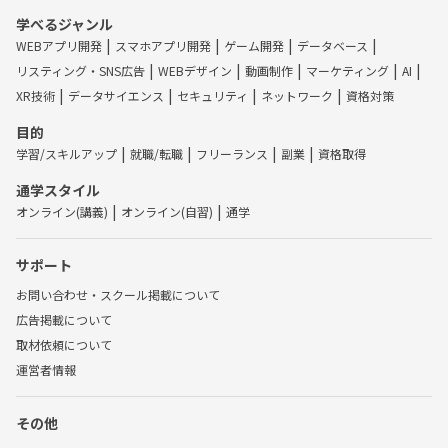
学べるジャンル
WEBアプリ開発
スマホアプリ開発
ゲーム開発
データベース
リスティング・SNS広告
WEBデザイン
動画制作
マーケティング
AI
XR技術
データサイエンス
セキュリティ
ネットワーク
資格対策
目的
学習/スキルアップ
就職/転職
フリーランス
副業
資格取得
通学スタイル
オンライン(講義)
オンライン(自習)
通学
サポート
お問い合わせ・スクール掲載について
広告掲載について
取材依頼について
運営者情報
その他