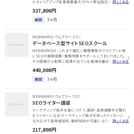
たキャリアアップ支援事業最大70%＋弊社独自キャッシュ
詳しくみる
バック30%※消費税はキャッシュバック対象外です。SEOの
327,800円
スキルを手軽に動画で学べます。さらにキャリアコンサルタ
ントの伴走体制も整った、転職支援特化型のコースです。
3ヶ月
期間
WEBMARKS（ウェブマークス）
データベース型サイトSEOスクール
WEBMARKSは、これまで幅広い業種業態のクライアント様
にSEOの施策提案・業務改善をサポートしてまいりました。
その経験から実際に成果が出ている施策を厳選し、カリキ
詳しくみる
ュラムに落とし込んでおります。 実践的な内容となってお
440,000円
り、即戦力としてのスキルを身につけることが可能です。
3ヶ月
期間
WEBMARKS（ウェブマークス）
SEOライター講座
マーケティング視点を身につけて、継続・高単価案件を取れ
るライターになる!マーケティング視点を持ったライターに
なれるので高単価契約、継続契約が可能になります！
詳しくみる
217,800円