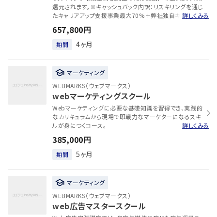
還元されます。※キャッシュバック内訳：リスキリングを通じ
たキャリアアップ支援事業最大70%＋弊社独自キャッシュ
詳しくみる
バック30%※消費税はキャッシュバック対象外です。Webマ
657,800円
ーケティングの実務で使えるスキルを学びながら、未経験
からの転職や案件獲得を目指す講座です。SEO実践講座と
4ヶ月
期間
Web広告実務講座、現場で使えるChatGPT講座を含む実
践的なカリキュラムを含むカリキュラムにより、Webマーケ
ティングの主要領域を体系的に学習できます。現役プロマ
マーケティング
ーケターによる指導や実案件に近い学習を通じて、実践力
を身につけていきます。
WEBMARKS（ウェブマークス）
webマーケティングスクール
Webマーケティングに必要な基礎知識を習得でき、実践的
なカリキュラムから現場で即戦力なマーケターになるスキ
ルが身につくコース。
詳しくみる
385,000円
5ヶ月
期間
マーケティング
WEBMARKS（ウェブマークス）
web広告マスタースクール