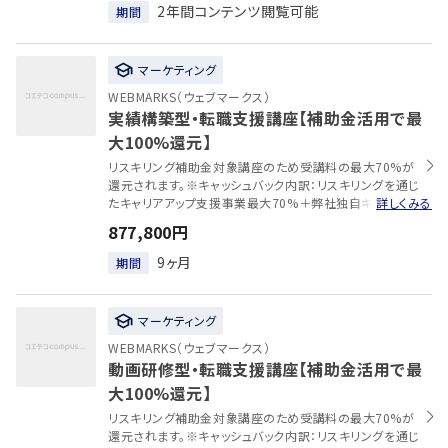
2年間コンテンツ閲覧可能
期間
マーケティング
WEBMARKS（ウェブマークス）
実績構築型・転職支援講座【補助金活用で最
大100%還元】
リスキリング補助金対象講座のため受講料の最大70%が
還元されます。※キャッシュバック内訳：リスキリングを通じ
たキャリアアップ支援事業最大70%＋弊社独自キャッシュ
詳しくみる
バック30%※消費税はキャッシュバック対象外です。SEOと
877,800円
広告運用両方の実践的なスキルに加え、実務を通して転職
先で即戦力になれる知識とスキルが身に付きます。さらに
9ヶ月
期間
キャリアコンサルタントの伴走体制も整った、転職支援特化
型のコースです。
マーケティング
WEBMARKS（ウェブマークス）
動画研修型・転職支援講座【補助金活用で最
大100%還元】
リスキリング補助金対象講座のため受講料の最大70%が
還元されます。※キャッシュバック内訳：リスキリングを通じ