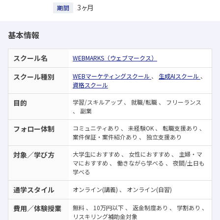
3ヶ月
期間
基本情報
スクール名
WEBMARKS（ウェブマークス）
スクール種別
WEBマーケティングスクール
、
生成AIスクール
、
資格スクール
目的
学習/スキルアップ
、
就職/転職
、
フリーランス
、
副業
フォロー体制
コミュニティあり
、
未経験OK
、
転職支援あり
、
案件保証・案件紹介あり
、
独立支援あり
対象／学び方
大学生におすすめ
、
女性におすすめ
、
主婦・マ
マにおすすめ
、
働きながら学べる
、
夜間/土日も
学べる
通学スタイル
オンライン(講義)
、
オンライン(自習)
費用／体験授業
無料
、
10万円以下
、
返金制度あり
、
学割あり
、
リスキリング補助金対象