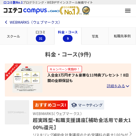
口コミ数No.1
プログラミング・WEBデザインスクール検索サイト
WEBMARKS（ウェブマークス）
口コミ
料金・コース
転職先
事例
スクール
写真
31
9
料金・コース(9件)
キャンペーン実施中！
入会金3万円オフ＆豪華な11特典プレセント！8日
間の全額保証も
おすすめコース!
マーケティング
WEBMARKS（ウェブマークス）
超実践型・転職支援講座【補助金活用で最大1
00%還元】
リスキリング補助金対象講座のため受講料の最大100%が