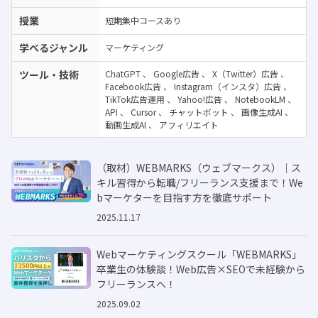
授業
短期集中コースあり
学べるジャンル
マーケティング
ツール・技術
ChatGPT
、
Google広告
、
X（Twitter）広告
、
Facebook広告
、
Instagram（インスタ）広告
、
TikTok広告運用
、
Yahoo!広告
、
NotebookLM
、
API
、
Cursor
、
チャットボット
、
画像生成AI
、
動画生成AI
、
アフィリエイト
（取材）WEBMARKS（ウェブマークス）｜ス
キル習得から転職/フリーランス支援まで！We
bマーケターを目指す方を徹底サポート
2025.11.17
Webマーケティングスクール「WEBMARKS」
卒業生の体験談！Web広告×SEOで未経験から
フリーランスへ！
2025.09.02