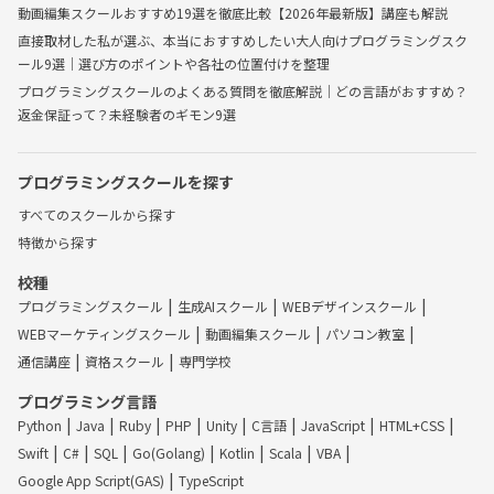
動画編集スクールおすすめ19選を徹底比較【2026年最新版】講座も解説
直接取材した私が選ぶ、本当におすすめしたい大人向けプログラミングスク
ール9選｜選び方のポイントや各社の位置付けを整理
プログラミングスクールのよくある質問を徹底解説｜どの言語がおすすめ？
返金保証って？未経験者のギモン9選
プログラミングスクールを探す
すべてのスクールから探す
特徴から探す
校種
プログラミングスクール
生成AIスクール
WEBデザインスクール
WEBマーケティングスクール
動画編集スクール
パソコン教室
通信講座
資格スクール
専門学校
プログラミング言語
Python
Java
Ruby
PHP
Unity
C言語
JavaScript
HTML+CSS
Swift
C#
SQL
Go(Golang)
Kotlin
Scala
VBA
Google App Script(GAS)
TypeScript