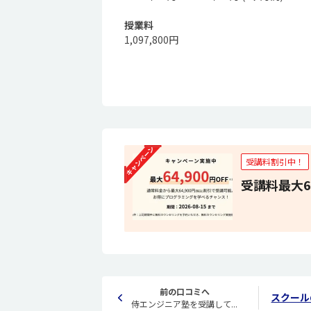
授業料
1,097,800円
受講料割引中！
受講料最大6
前の口コミへ
スクール
侍エンジニア塾を受講して...