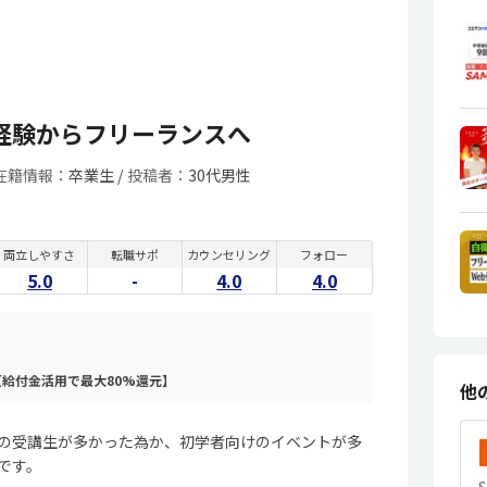
Rで未経験からフリーランスへ
在籍情報：
卒業生 /
投稿者：
30代男性
両立しやすさ
転職サポ
カウンセリング
フォロー
5.0
-
4.0
4.0
給付金活用で最大80%還元】
他
の受講生が多かった為か、初学者向けのイベントが多
です。