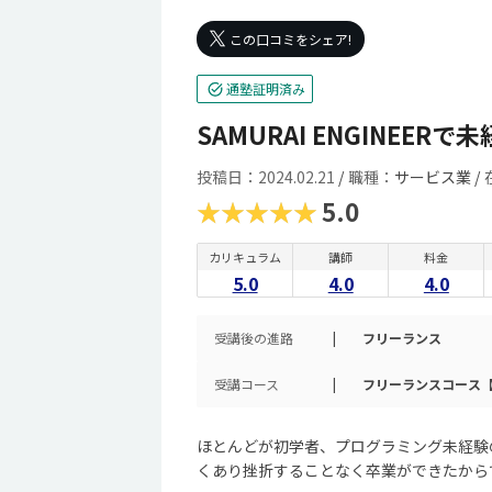
この口コミをシェア!
通塾証明済み
SAMURAI ENGINEE
投稿日：2024.02.21
/
職種：
サービス業 /
★★★★★
5.0
カリキュラム
講師
料金
5.0
4.0
4.0
受講後の進路
|
フリーランス
受講コース
|
フリーランスコース【
ほとんどが初学者、プログラミング未経験
くあり挫折することなく卒業ができたから