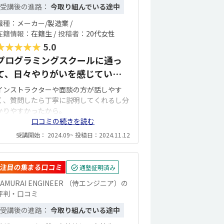
受講後の進路：
今取り組んでいる途中
職種：
メーカー/製造業 /
在籍情報：
在籍生 /
投稿者：
20代女性
★★★★★
5.0
プログラミングスクールに通っ
て、日々やりがいを感じていま
す！
インストラクターや面談の方が話しやす
く、質問したら丁寧に説明してくれるし分
かりやすかったから。
口コミの続きを読む
受講開始： 2024.09~ 投稿日：2024.11.12
注目の集まる口コミ
通塾証明済み
SAMURAI ENGINEER （侍エンジニア）の
評判・口コミ
受講後の進路：
今取り組んでいる途中