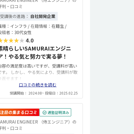
SAMURAI ENGINEER （侍エンジニア）の
評判・口コミ
受講後の進路：
自社開発企業
職種：
インフラ /
在籍情報：
在籍生 /
投稿者：
30代女性
★★★★★
4.0
素晴らしいSAMURAIエンジニ
ア！やる気と努力で実る夢！
内容の満足度は高いですが、受講料が高い
です。 しかし、やる気により、受講料が取
り返せます！
口コミの続きを読む
受講開始： 2024.08~ 投稿日：2025.02.25
注目の集まる口コミ
通塾証明済み
SAMURAI ENGINEER （侍エンジニア）の
評判・口コミ