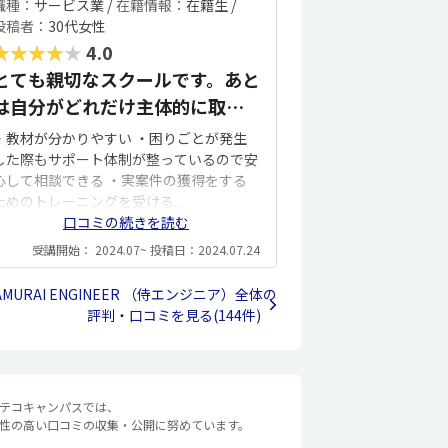
職種：
サービス業 /
在籍情報：
在籍生 /
投稿者：
30代女性
★★★★★
4.0
とても親切なスクールです。あと
は自分がどれだけ主体的に取り
組めるか
・教材が分かりやすい ・困りごとが発生
した際もサポート体制が整っているので安
心して相談できる ・実案件の獲得をする
ためのトレーニングを受ける...
口コミの続きを読む
受講開始： 2024.07~ 投稿日：2024.07.24
AMURAI ENGINEER （侍エンジニア）全体の
評判・口コミを見る(144件)
テコキャンパスでは、
性の高い口コミの収集・公開に努めています。