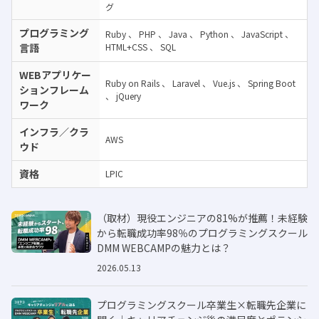
グ
プログラミング
Ruby
、
PHP
、
Java
、
Python
、
JavaScript
、
言語
HTML+CSS
、
SQL
WEBアプリケー
Ruby on Rails
、
Laravel
、
Vue.js
、
Spring Boot
ションフレーム
、
jQuery
ワーク
インフラ／クラ
AWS
ウド
資格
LPIC
（取材）現役エンジニアの81%が推薦！未経験
から転職成功率98％のプログラミングスクール
DMM WEBCAMPの魅力とは？
2026.05.13
プログラミングスクール卒業生×転職先企業に