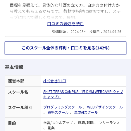
目標を見据えて、具体的な計画の立て方、自走力の付け方か
ら教えてもらえるからです。 教材や指導は親切ですし、ステ
ップに応じて難しくなるので、最初...
口コミの続きを読む
受講開始： 2024.05~ 投稿日：2024.09.26
このスクール全体の評判・口コミを見る(142件)
基本情報
運営本部
株式会社SHIFT
スクール名
SHIFT TERAS CAMPUS（旧:DMM WEBCAMP ウェブ
キャンプ）
スクール種別
プログラミングスクール
、
WEBデザインスクール
、
資格スクール
、
生成AIスクール
目的
学習/スキルアップ
、
就職/転職
、
フリーランス
、
副業