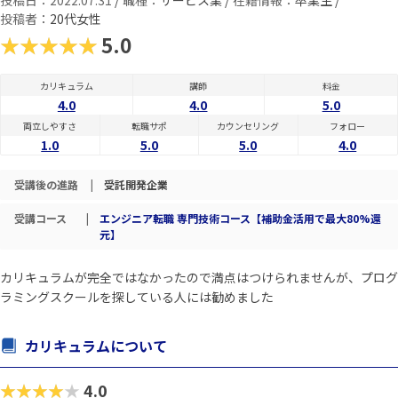
投稿日：2022.07.31
/
職種：
サービス業 /
在籍情報：
卒業生 /
投稿者：
20代女性
★★★★★
5.0
カリキュラム
講師
料金
4.0
4.0
5.0
両立しやすさ
転職サポ
カウンセリング
フォロー
1.0
5.0
5.0
4.0
受講後の進路
|
受託開発企業
受講コース
|
エンジニア転職 専門技術コース【補助金活用で最大80%還
元】
カリキュラムが完全ではなかったので満点はつけられませんが、プログ
ラミングスクールを探している人には勧めました
カリキュラムについて
★★★★★
4.0