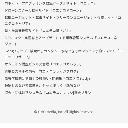
ロボット・プログラミング教室ポータルサイト「コエテコ」
ドローンスクール検索サイト「コエテコドローン」
転職エージェント・転職サイト・フリーランスエージェント検索サイト「コ
エテコキャリア」
塾・学習塾検索サイト「コエテコ塾さがし」
AIで、スクール運営をアップデートする業務管理システム「コエテコマネー
ジャー」
Googleマップ・検索からカンタンに予約できるオンライン予約システム「コ
エテコリザーブ」
オンライン講座ビジネス管理「コエテコカレッジ」
資格とスキルの情報「コエテコカレッジブログ」
高等学校向け情報Ⅰの教務AI・問題集「コエテコStudy」
趣味とまなびで毎日を、もっと楽しく「趣味なび」
協会・団体運営システム「コエテコカレッジ|協会プラン」
© GMO Media, Inc. All Rights Reserved.