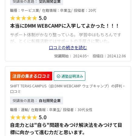
受講後の進路：
受託開発企業
職種：
サービス業/
在籍情報：
卒業生/
投稿者：
20代
★★★★★
5.0
本当にDMM WEBCAMPに入学してよかった！！！
サポート体制がかなり整っている。 学習中はもちろんです
が、とくに転職活動ではサポートの手厚さに驚いた。
口コミの続きを読む
受講開始： 2024.05~ 投稿日：2024.12.06
注目の集まる口コミ
通塾証明済み
SHIFT TERAS CAMPUS（旧:DMM WEBCAMP ウェブキャンプ）の評判・
口コミ
受講後の進路：
自社開発企業
職種：
運輸/
在籍情報：
卒業生/
投稿者：
30代女性
★★★★★
5.0
自走力とは"自ら"問題をみつけ解決法をみつけて目
標に向かって進む力だと思います。