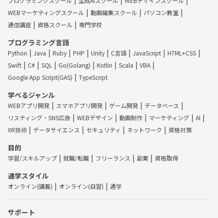
プログラミングスクール
生成AIスクール
WEBデザインスクール
WEBマーケティングスクール
動画編集スクール
パソコン教室
通信講座
資格スクール
専門学校
プログラミング言語
Python
Java
Ruby
PHP
Unity
C言語
JavaScript
HTML+CSS
Swift
C#
SQL
Go(Golang)
Kotlin
Scala
VBA
Google App Script(GAS)
TypeScript
学べるジャンル
WEBアプリ開発
スマホアプリ開発
ゲーム開発
データベース
リスティング・SNS広告
WEBデザイン
動画制作
マーケティング
AI
XR技術
データサイエンス
セキュリティ
ネットワーク
資格対策
目的
学習/スキルアップ
就職/転職
フリーランス
副業
資格取得
通学スタイル
オンライン(講義)
オンライン(自習)
通学
サポート