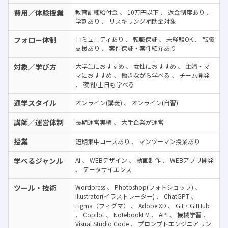
費用／体験授業
教育訓練給付金
、
10万円以下
、
返金制度あり
、
学割あり
、
リスキリング補助金対象
フォロー体制
コミュニティあり
、
転職保証
、
未経験OK
、
転職
支援あり
、
案件保証・案件紹介あり
対象／学び方
大学生におすすめ
、
女性におすすめ
、
主婦・マ
マにおすすめ
、
働きながら学べる
、
チーム開発
、
夜間/土日も学べる
通学スタイル
オンライン(講義)
、
オンライン(自習)
講師／運営体制
長期運営実績
、
大手企業が運営
授業
短期集中コースあり
、
マンツーマン授業あり
学べるジャンル
AI
、
WEBデザイン
、
動画制作
、
WEBアプリ開発
、
データサイエンス
ツール・技術
Wordpress
、
Photoshop(フォトショップ)
、
Illustrator(イラストレーター)
、
ChatGPT
、
Figma（フィグマ）
、
Adobe XD
、
Git・GitHub
、
Copilot
、
NotebookLM
、
API
、
機械学習
、
Visual Studio Code
、
プロンプトエンジニアリン