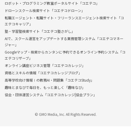
ロボット・プログラミング教室ポータルサイト「コエテコ」
ドローンスクール検索サイト「コエテコドローン」
転職エージェント・転職サイト・フリーランスエージェント検索サイト「コ
エテコキャリア」
塾・学習塾検索サイト「コエテコ塾さがし」
AIで、スクール運営をアップデートする業務管理システム「コエテコマネー
ジャー」
Googleマップ・検索からカンタンに予約できるオンライン予約システム「コ
エテコリザーブ」
オンライン講座ビジネス管理「コエテコカレッジ」
資格とスキルの情報「コエテコカレッジブログ」
高等学校向け情報Ⅰの教務AI・問題集「コエテコStudy」
趣味とまなびで毎日を、もっと楽しく「趣味なび」
協会・団体運営システム「コエテコカレッジ|協会プラン」
© GMO Media, Inc. All Rights Reserved.