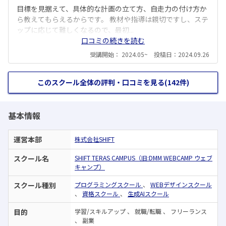
目標を見据えて、具体的な計画の立て方、自走力の付け方か
ら教えてもらえるからです。 教材や指導は親切ですし、ステ
ップに応じて難しくなるので、最初...
口コミの続きを読む
受講開始： 2024.05~ 投稿日：2024.09.26
このスクール全体の評判・口コミを見る(142件)
基本情報
運営本部
株式会社SHIFT
スクール名
SHIFT TERAS CAMPUS（旧:DMM WEBCAMP ウェブ
キャンプ）
スクール種別
プログラミングスクール
、
WEBデザインスクール
、
資格スクール
、
生成AIスクール
目的
学習/スキルアップ
、
就職/転職
、
フリーランス
、
副業