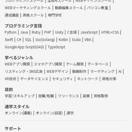
プログラミングスクール
生成AIスクール
WEBデザインスクール
WEBマーケティングスクール
動画編集スクール
パソコン教室
通信講座
資格スクール
専門学校
プログラミング言語
Python
Java
Ruby
PHP
Unity
C言語
JavaScript
HTML+CSS
Swift
C#
SQL
Go(Golang)
Kotlin
Scala
VBA
Google App Script(GAS)
TypeScript
学べるジャンル
WEBアプリ開発
スマホアプリ開発
ゲーム開発
データベース
リスティング・SNS広告
WEBデザイン
動画制作
マーケティング
AI
XR技術
データサイエンス
セキュリティ
ネットワーク
資格対策
目的
学習/スキルアップ
就職/転職
フリーランス
副業
資格取得
通学スタイル
オンライン(講義)
オンライン(自習)
通学
サポート