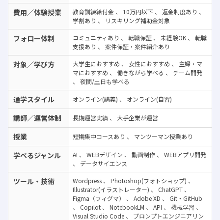
費用／体験授業
教育訓練給付金
、
10万円以下
、
返金制度あり
、
学割あり
、
リスキリング補助金対象
フォロー体制
コミュニティあり
、
転職保証
、
未経験OK
、
転職
支援あり
、
案件保証・案件紹介あり
対象／学び方
大学生におすすめ
、
女性におすすめ
、
主婦・マ
マにおすすめ
、
働きながら学べる
、
チーム開発
、
夜間/土日も学べる
通学スタイル
オンライン(講義)
、
オンライン(自習)
講師／運営体制
長期運営実績
、
大手企業が運営
授業
短期集中コースあり
、
マンツーマン授業あり
学べるジャンル
AI
、
WEBデザイン
、
動画制作
、
WEBアプリ開発
、
データサイエンス
ツール・技術
Wordpress
、
Photoshop(フォトショップ)
、
Illustrator(イラストレーター)
、
ChatGPT
、
Figma（フィグマ）
、
Adobe XD
、
Git・GitHub
、
Copilot
、
NotebookLM
、
API
、
機械学習
、
Visual Studio Code
、
プロンプトエンジニアリン