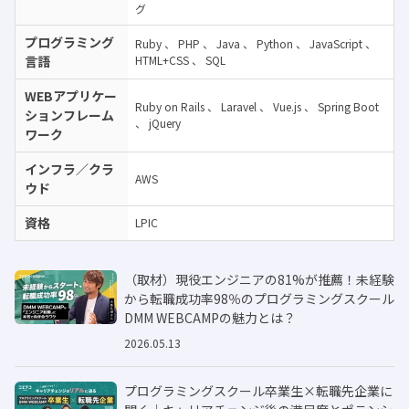
グ
プログラミング
Ruby
、
PHP
、
Java
、
Python
、
JavaScript
、
言語
HTML+CSS
、
SQL
WEBアプリケー
Ruby on Rails
、
Laravel
、
Vue.js
、
Spring Boot
ションフレーム
、
jQuery
ワーク
インフラ／クラ
AWS
ウド
資格
LPIC
（取材）現役エンジニアの81%が推薦！未経験
から転職成功率98％のプログラミングスクール
DMM WEBCAMPの魅力とは？
2026.05.13
プログラミングスクール卒業生×転職先企業に