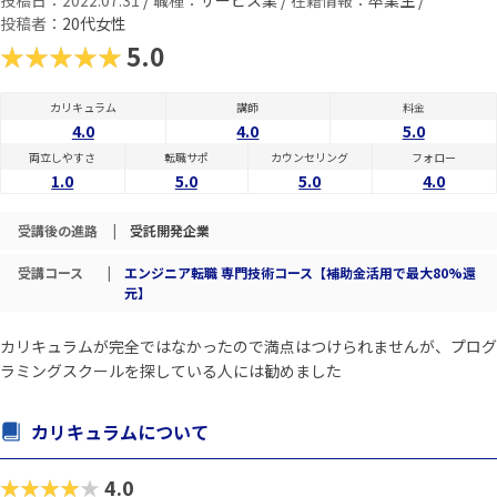
投稿日：2022.07.31
/
職種：
サービス業 /
在籍情報：
卒業生 /
投稿者：
20代女性
★★★★★
5.0
カリキュラム
講師
料金
4.0
4.0
5.0
両立しやすさ
転職サポ
カウンセリング
フォロー
1.0
5.0
5.0
4.0
受講後の進路
|
受託開発企業
受講コース
|
エンジニア転職 専門技術コース【補助金活用で最大80%還
元】
カリキュラムが完全ではなかったので満点はつけられませんが、プログ
ラミングスクールを探している人には勧めました
カリキュラムについて
★★★★★
4.0