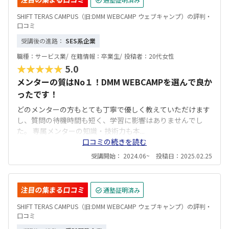
SHIFT TERAS CAMPUS（旧:DMM WEBCAMP ウェブキャンプ）の評判・
口コミ
受講後の進路：
SES系企業
職種：
サービス業/
在籍情報：
卒業生/
投稿者：
20代女性
★★★★★
5.0
メンターの質はNo１！DMM WEBCAMPを選んで良か
ったです！
どのメンターの方もとても丁寧で優しく教えていただけます
し、質問の待機時間も短く、学習に影響はありませんでし
た。 専属メンターの知識・技術力も本...
口コミの続きを読む
受講開始： 2024.06~ 投稿日：2025.02.25
注目の集まる口コミ
通塾証明済み
SHIFT TERAS CAMPUS（旧:DMM WEBCAMP ウェブキャンプ）の評判・
口コミ