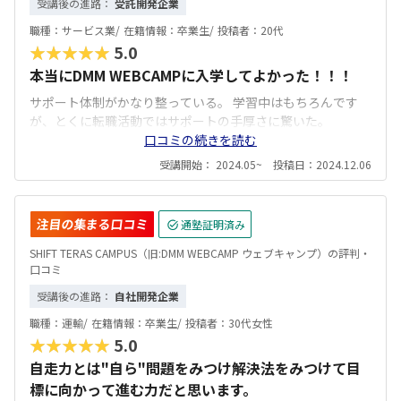
受講後の進路：
受託開発企業
職種：
サービス業/
在籍情報：
卒業生/
投稿者：
20代
★★★★★
5.0
本当にDMM WEBCAMPに入学してよかった！！！
サポート体制がかなり整っている。 学習中はもちろんです
が、とくに転職活動ではサポートの手厚さに驚いた。
口コミの続きを読む
受講開始： 2024.05~ 投稿日：2024.12.06
注目の集まる口コミ
通塾証明済み
SHIFT TERAS CAMPUS（旧:DMM WEBCAMP ウェブキャンプ）の評判・
口コミ
受講後の進路：
自社開発企業
職種：
運輸/
在籍情報：
卒業生/
投稿者：
30代女性
★★★★★
5.0
自走力とは"自ら"問題をみつけ解決法をみつけて目
標に向かって進む力だと思います。