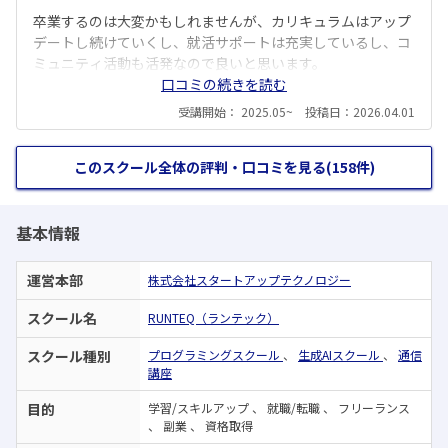
卒業するのは大変かもしれませんが、カリキュラムはアップ
デートし続けていくし、就活サポートは充実しているし、コ
ミュニティ活動も活発なので良いと思います。
口コミの続きを読む
受講開始： 2025.05~ 投稿日：2026.04.01
このスクール全体の評判・口コミを見る(158件)
基本情報
運営本部
株式会社スタートアップテクノロジー
スクール名
RUNTEQ（ランテック）
スクール種別
プログラミングスクール
、
生成AIスクール
、
通信
講座
目的
学習/スキルアップ
、
就職/転職
、
フリーランス
、
副業
、
資格取得