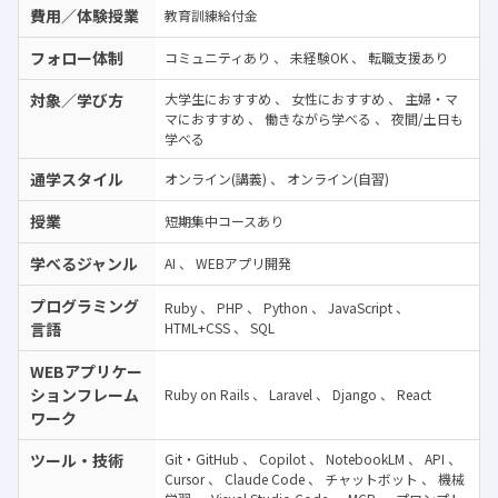
費用／体験授業
教育訓練給付金
フォロー体制
コミュニティあり
、
未経験OK
、
転職支援あり
対象／学び方
大学生におすすめ
、
女性におすすめ
、
主婦・マ
マにおすすめ
、
働きながら学べる
、
夜間/土日も
学べる
通学スタイル
オンライン(講義)
、
オンライン(自習)
授業
短期集中コースあり
学べるジャンル
AI
、
WEBアプリ開発
プログラミング
Ruby
、
PHP
、
Python
、
JavaScript
、
言語
HTML+CSS
、
SQL
WEBアプリケー
ションフレーム
Ruby on Rails
、
Laravel
、
Django
、
React
ワーク
ツール・技術
Git・GitHub
、
Copilot
、
NotebookLM
、
API
、
Cursor
、
Claude Code
、
チャットボット
、
機械