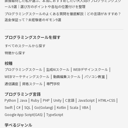
直接取材した私が選ぶ、本当におすすめしたい大人向けプログラミングスク
ール9選｜選び方のポイントや各社の位置付けを整理
プログラミングスクールのよくある質問を徹底解説｜どの言語がおすすめ？
返金保証って？未経験者のギモン9選
プログラミングスクールを探す
すべてのスクールから探す
特徴から探す
校種
プログラミングスクール
生成AIスクール
WEBデザインスクール
WEBマーケティングスクール
動画編集スクール
パソコン教室
通信講座
資格スクール
専門学校
プログラミング言語
Python
Java
Ruby
PHP
Unity
C言語
JavaScript
HTML+CSS
Swift
C#
SQL
Go(Golang)
Kotlin
Scala
VBA
Google App Script(GAS)
TypeScript
学べるジャンル