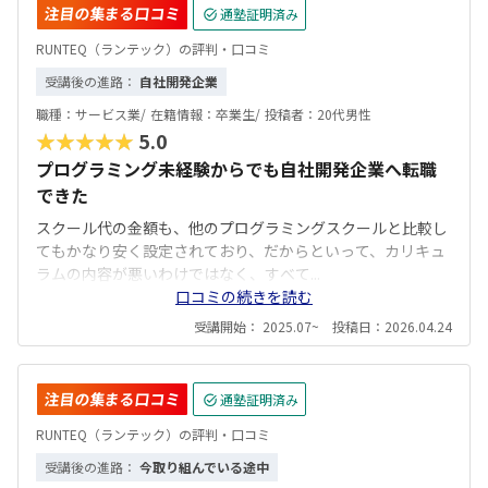
注目の集まる口コミ
通塾証明済み
RUNTEQ（ランテック）の評判・口コミ
受講後の進路：
自社開発企業
職種：
サービス業/
在籍情報：
卒業生/
投稿者：
20代男性
★★★★★
5.0
プログラミング未経験からでも自社開発企業へ転職
できた
スクール代の金額も、他のプログラミングスクールと比較し
てもかなり安く設定されており、だからといって、カリキュ
ラムの内容が悪いわけではなく、すべて...
口コミの続きを読む
受講開始： 2025.07~ 投稿日：2026.04.24
注目の集まる口コミ
通塾証明済み
RUNTEQ（ランテック）の評判・口コミ
受講後の進路：
今取り組んでいる途中