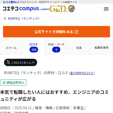
口コミ数No.1
プログラミング・WEBデザインスクール検索サイト
RUNTEQ（ランテック）
公式サイトで詳細をみる
口コミ
料金・コース
転職先
事例
スクール
写真
158
3
この口コミをシェア!
RUNTEQ（ランテック）の評判・口コミ
(
全158件の口コミ
)
通塾証明済み
本気で転職したい人にはおすすめ。エンジニアのコミ
ュニティが広がる
投稿日：2025.04.21
/
職種：
情報 /
在籍情報：
卒業生 /