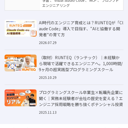
学習
、
Visual Studio Code
、
MCP
、
プロンプト
エンジニアリング
AI時代のエンジニア育成とは？RUNTEQが「Cl
aude Code」導入で目指す、“AIと協働する開
発者”の育て方
2026.07.29
（取材）RUNTEQ（ランテック）｜未経験か
ら現場で活躍できるエンジニアへ。1,000時間/
9ヶ月の超実践型プログラミングスクール
2025.10.29
プログラミングスクール卒業生×転職先企業に
聞く｜実務未経験者が会社の歴史を変える？エ
ンジニア採用戦略を勝ち抜くポテンシャル投資
2025.11.13