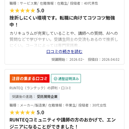
職種：
サービス業/
在籍情報：
在籍生/
投稿者：
40代男性
★★★★★
5.0
挫折しにくい環境です。転職に向けてコツコツ勉強
中！
カリキュラムが充実していることや、講師への質問、AIへの
質問などで学びやすい。受講生同士の交流もあるので挫折し
にくい。コースによっては専門実践教...
口コミの続きを読む
受講開始： 2026.02~ 投稿日：2026.04.02
注目の集まる口コミ
通塾証明済み
RUNTEQ（ランテック）の評判・口コミ
受講後の進路：
受託開発企業
職種：
メーカー/製造業/
在籍情報：
卒業生/
投稿者：
30代女性
★★★★★
5.0
RUNTEQコミュニティや講師の方のおかげで、エン
ジニアになることができました！