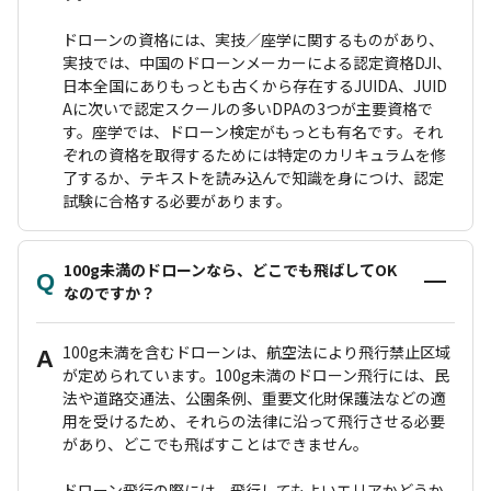
ドローンの資格には、実技／座学に関するものがあり、
実技では、中国のドローンメーカーによる認定資格DJI、
日本全国にありもっとも古くから存在するJUIDA、JUID
Aに次いで認定スクールの多いDPAの3つが主要資格で
す。座学では、ドローン検定がもっとも有名です。それ
ぞれの資格を取得するためには特定のカリキュラムを修
了するか、テキストを読み込んで知識を身につけ、認定
試験に合格する必要があります。
100g未満のドローンなら、どこでも飛ばしてOK
Q
なのですか？
100g未満を含むドローンは、航空法により飛行禁止区域
A
が定められています。100g未満のドローン飛行には、民
法や道路交通法、公園条例、重要文化財保護法などの適
用を受けるため、それらの法律に沿って飛行させる必要
があり、どこでも飛ばすことはできません。
ドローン飛行の際には、飛行してもよいエリアかどうか