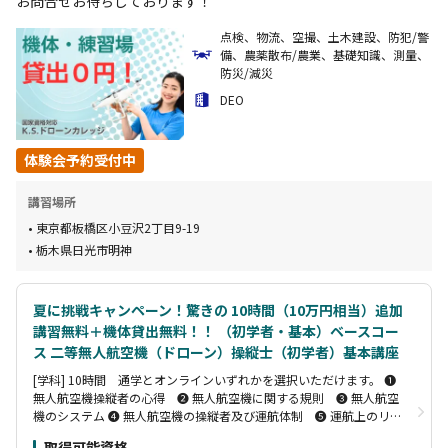
お問合せお待ちしております！
点検、物流、空撮、土木建設、防犯/警
備、農薬散布/農業、基礎知識、測量、
防災/減災
DEO
体験会予約受付中
講習場所
東京都板橋区小豆沢2丁目9-19
栃木県日光市明神
夏に挑戦キャンペーン！驚きの 10時間（10万円相当）追加
講習無料＋機体貸出無料！！ （初学者・基本）ベースコー
ス 二等無人航空機（ドローン）操縦士（初学者）基本講座
[学科] 10時間 通学とオンラインいずれかを選択いただけます。 ❶
無人航空機操縦者の心得 ❷ 無人航空機に関する規則 ❸ 無人航空
機のシステム ❹ 無人航空機の操縦者及び運航体制 ❺ 運航上のリ
スク管理 [実地] 10時間 屋内会場にて6時間(実施日自由選択)＋日光
取得可能資格