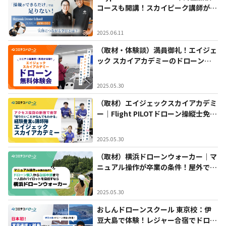
コースも開講！スカイピーク講師が語
る実務直結の学び
2025.06.11
（取材・体験談）満員御礼！エイジェ
ック スカイアカデミーのドローン体
験会に参加しました
2025.05.30
（取材）エイジェックスカイアカデミ
ー｜Flight PILOTドローン操縦士免許
書が取得できる新宿・小山（栃木）の
ドローンスクール
2025.05.30
（取材）横浜ドローンウォーカー｜マ
ニュアル操作が卒業の条件！屋外で安
全に飛ばせるドローン操縦士を目指す
なら
2025.05.30
おしんドローンスクール 東京校：伊
豆大島で体験！レジャー合宿でドロー