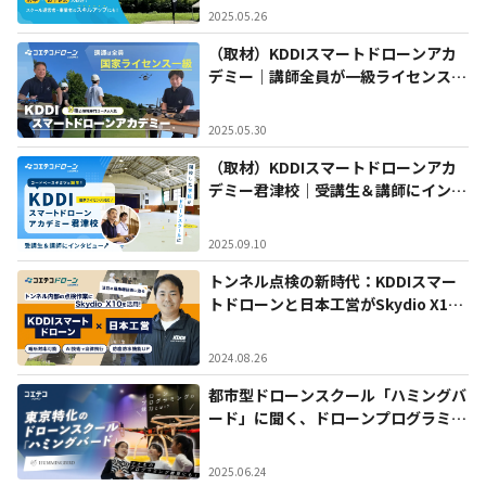
2025.05.26
（取材）KDDIスマートドローンアカ
デミー｜講師全員が一級ライセンス保
有！領域専門のコースも人気のドロー
ンスクール
2025.05.30
（取材）KDDIスマートドローンアカ
デミー君津校｜受講生＆講師にインタ
ビュー！初心者でも安心なドローンス
クール
2025.09.10
トンネル点検の新時代：KDDIスマー
トドローン​と日本工営がSkydio X10
で示す最先端技術
2024.08.26
都市型ドローンスクール「ハミングバ
ード」に聞く、ドローンプログラミン
グの魅力とは
2025.06.24