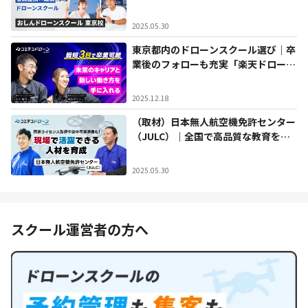
ン国家ライセンスを取ろう
2025.05.30
東京都内のドローンスクール選び｜卒
業後のフォローも充実「楽天ドローン
アカデミー」を徹底取材
2025.12.18
（取材）日本無人航空機免許センター
（JULC）｜全国で高品質な教育を提
供。現場で活躍できる人材を育成する
講習内容とは
2025.05.30
スクール運営者の方へ