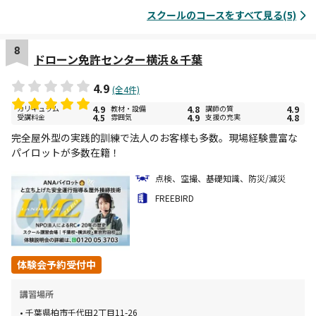
スクールのコースをすべて見る(5)
8
ドローン免許センター横浜＆千葉
4.9
(全4件)
カリキュラム
4.9
教材・設備
4.8
講師の質
4.9
受講料金
4.5
雰囲気
4.9
支援の充実
4.8
完全屋外型の実践的訓練で法人のお客様も多数。現場経験豊富な
パイロットが多数在籍！
点検、空撮、基礎知識、防災/減災
FREEBIRD
体験会予約受付中
講習場所
千葉県柏市千代田2丁目11-26