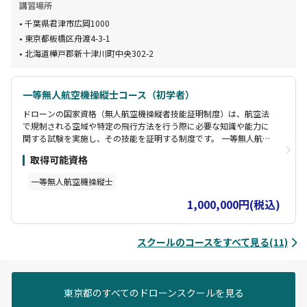
講習場所
千葉県君津市広岡1000
東京都板橋区舟渡4-3-1
北海道樺戸郡新十津川町中央302-2
一等無人航空機操縦士コース（初学者）
ドローンの国家資格（無人航空機操縦者技能証明制度）は、航空法
で規制される空域や特定の飛行方法を行う際に必要な知識や能力に
関する試験を実施し、その技能を証明する制度です。 一等無人航空
機操縦士（一等資格）初学者コースでは、下記のカリキュラムのも
取得可能資格
と技術的高いレベルが求められる一等資格をドローンが初めての方
でも取得できるようサポートいたします。
一等無人航空機操縦士
1,000,000円(税込)
スクールのコースをすべて見る(11)
東京都のすべてのドローンスクールを見る