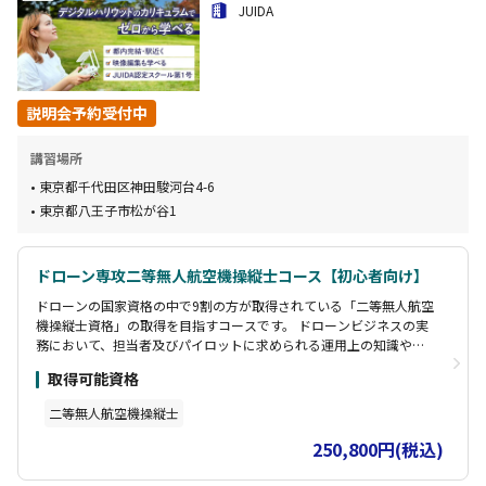
JUIDA
説明会予約受付中
講習場所
東京都千代田区神田駿河台4-6
東京都八王子市松が谷1
ドローン専攻二等無人航空機操縦士コース【初心者向け】
ドローンの国家資格の中で9割の方が取得されている「二等無人航空
機操縦士資格」の取得を目指すコースです。 ドローンビジネスの実
務において、担当者及びパイロットに求められる運用上の知識や安
全な利活用実現する技術（整備・点検・操縦）を習得していただき
取得可能資格
ます。 初心者を対象としていますので、ドローンに関する知識が全
くなくても1からドローンの知識・操縦技能をレクチャーします。
二等無人航空機操縦士
250,800円(税込)