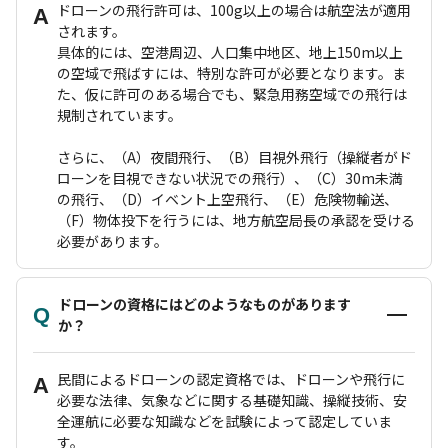
ドローンの飛行許可は、100g以上の場合は航空法が適用
A
されます。
具体的には、空港周辺、人口集中地区、地上150m以上
の空域で飛ばすには、特別な許可が必要となります。ま
た、仮に許可のある場合でも、緊急用務空域での飛行は
規制されています。
さらに、（A）夜間飛行、（B）目視外飛行（操縦者がド
ローンを目視できない状況での飛行）、（C）30m未満
の飛行、（D）イベント上空飛行、（E）危険物輸送、
（F）物体投下を行うには、地方航空局長の承認を受ける
必要があります。
ドローンの資格にはどのようなものがあります
Q
か？
民間によるドローンの認定資格では、ドローンや飛行に
A
必要な法律、気象などに関する基礎知識、操縦技術、安
全運航に必要な知識などを試験によって認定していま
す。