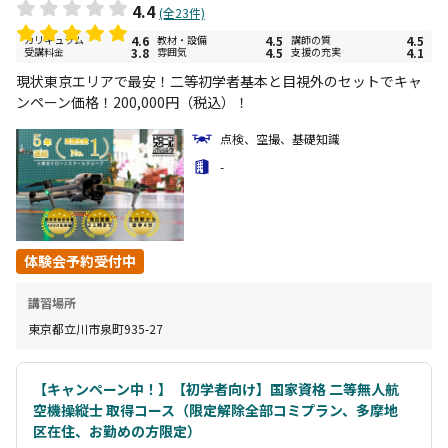
4.4
(全23件)
カリキュラム
4.6
教材・設備
4.5
講師の質
4.5
受講料金
3.8
雰囲気
4.5
支援の充実
4.1
現状東京エリアで最安！二等初学者基本と目視外のセットでキャ
ンペーン価格！200,000円（税込）！
点検、空撮、基礎知識
-
体験会予約受付中
講習場所
東京都立川市泉町935-27
【キャンペーン中！】【初学者向け】国家資格 二等無人航
空機操縦士 取得コース（限定解除全部コミプラン、多摩地
区在住、お勤めの方限定）