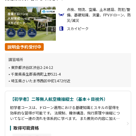
点検、物流、空撮、土木建設、防犯/警
備、基礎知識、測量、FPVドローン、防
災/減災
スカイピーク
説明会予約受付中
講習場所
東京都渋谷区渋谷2-24-12
千葉県長生郡長柄町上野521-4
埼玉県さいたま市西区中釘1472付近
【初学者】二等無人航空機操縦士（基本＋目視外）
初学者コースは、ドローン運用における基礎知識とスキルの習得を
効率的な習得が可能です。 法規制、機体構造、飛行原理や操縦につ
いてなど一連の流れを体系的に学べます。 また教則の内容に加え
て、実務上必須となる安全対策についても独自カリキュラムとして
取得可能資格
含まれています。 国家資格取得の高い合格率だけでなく、実践的な
指導を重視しています。 スカイピーク自身が実務経験も豊富なた