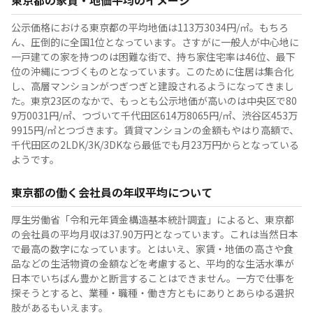
東京都の家賃・地価平均のイメージ
公示価格における東京都の平均地価は113万3034円/㎡。もちろ
ん、圧倒的に全国1位となっています。さすがに一般人が中心地に
一戸建ての家を持つのは困難な街で、持ち家住宅率は46位、最下
位の沖縄につづくものとなっています。このために住居は集合化
し、高層マンションがつぎつぎと建設されるようになってきまし
た。東京23区のなかで、もっとも公示地価が高いのは中央区で80
9万0031円/㎡、つづいて千代田区614万8065円/㎡、渋谷区453万
9915円/㎡とつづきます。賃貸マンションの金額もやはり高額で、
千代田区の2LDK/3K/3DKなら最低でも月23万円からとなっている
ようです。
東京都の働く会社員の年収平均について
厚生労働省「令和元年賃金構造基本統計調査」によると、東京都
の会社員の平均月収は37.90万円となっています。これは当然日本
で最高の数字になっています。とはいえ、家賃・地価の高さや食
品などの生活物資の金額などを考慮すると、平均的な生活水準が
日本でいちばん豊かと断言することはできません。一方で仕事を
探そうとすると、業種・職種・働き方ともにありとあらゆる選択
肢があるもいえます。