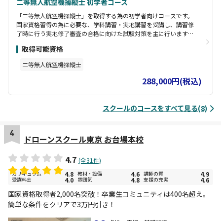
二等無人航空機操縦士 初学者コース
「二等無人航空機操縦士」を取得する為の初学者向けコースです。
国家資格習得の為に必要な、学科講習・実地講習を受講し、講習修
了時に行う実地修了審査の合格に向けた試験対策を主に行います。
「二等無人航空機操縦士」の資格取得の条件となる、10時間の学科
取得可能資格
講習と10時間の実地講習を満たし、実地修了審査を受験することが
できます。 指定試験機関での実地試験が免除！ 「二等無人航空機操
二等無人航空機操縦士
縦士」の国家資格を取得するために必要な身体検査、学科試験、実
地試験のうち、このコースの実地修了審査に合格した場合、実地試
288,000円(税込)
験が免除されます。
スクールのコースをすべて見る(8)
4
ドローンスクール東京 お台場本校
4.7
(全31件)
カリキュラム
4.8
教材・設備
4.6
講師の質
4.9
受講料金
4.0
雰囲気
4.8
支援の充実
4.6
国家資格取得者2,000名突破！卒業生コミュニティは400名超え。
簡単な条件をクリアで3万円引き！