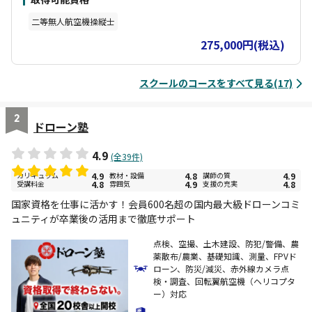
の屋外練習場（専用施設にて宿泊可能、食事無料提供） ❶ 飛行計
画、リスク評価結果及び飛行環境の確認 ❷ 機体の状況、操縦モー
二等無人航空機操縦士
ド、バッテリーの確認 ❸ フェールセーフ機能の適切な設定、飛行経
路の設定、自動飛行の設定 ❹ 基本操縦（手動） ❺ 様々な運航形
275,000円(税込)
態への対応 ❻ 安全に関わる操作 ❼ 緊急時の対応 ❽ 飛行後の記
録、報告 修了審査 学科＋実地 (修了試験あり)
スクールのコースをすべて見る(17)
2
ドローン塾
4.9
(全39件)
カリキュラム
4.9
教材・設備
4.8
講師の質
4.9
受講料金
4.8
雰囲気
4.9
支援の充実
4.8
国家資格を仕事に活かす！会員600名超の国内最大級ドローンコミ
ュニティが卒業後の活用まで徹底サポート
点検、空撮、土木建設、防犯/警備、農
薬散布/農業、基礎知識、測量、FPVド
ローン、防災/減災、赤外線カメラ点
検・調査、回転翼航空機（ヘリコプタ
ー）対応