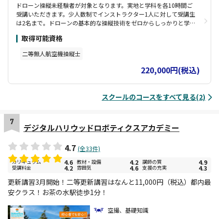
ドローン操縦未経験者が対象となります。実地と学科を各10時間ご
受講いただきます。少人数制でインストラクター1人に対して受講生
は2名まで。ドローンの基本的な操縦技術をゼロからしっかりと学ぶ
ことができます。コースは1コマ3時間からで、ご自身のスケジュー
取得可能資格
ルに合わせて受講が可能です。学科はオンラインのため自宅や電車
移動中などでも受講可能です。 コース修了後に実地修了審査（自動
二等無人航空機操縦士
車教習所の卒業検定のイメージ）を別日に実施します。実地修了審
査1回分の費用を含みます。実地修了審査に合格すると「講習修了証
220,000円(税込)
明書」を取得できます。講習修了証明書を取得された方は、実地試
験が免除されます。
スクールのコースをすべて見る(2)
7
デジタルハリウッドロボティクスアカデミー
4.7
(全33件)
カリキュラム
4.6
教材・設備
4.2
講師の質
4.9
受講料金
4.2
雰囲気
4.6
支援の充実
4.3
更新講習3月開始！二等更新講習はなんと11,000円（税込）都内最
安クラス！お茶の水駅徒歩1分！
空撮、基礎知識