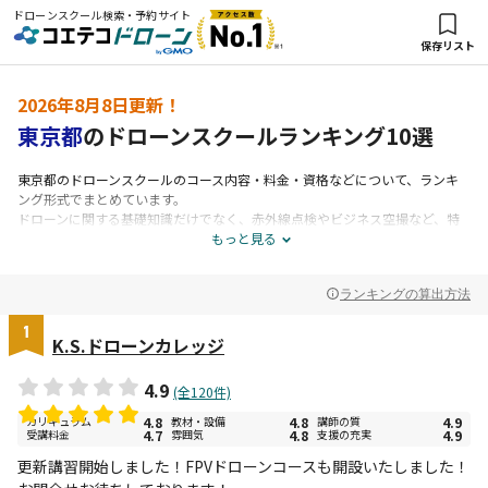
ドローンスクール検索・予約サイト
保存リスト
2026年8月8日更新！
東京都
のドローンスクールランキング10選
東京都のドローンスクールのコース内容・料金・資格などについて、ランキ
ング形式でまとめています。
ドローンに関する基礎知識だけでなく、赤外線点検やビジネス空撮など、特
定の分野を学習できるコースもあります。 また、ドローン資格を取得できる
もっと見る
コースがあるスクール・認定校もあります。 受講料や講習内容はコースやス
クールによって異なるので、比較しながら自分に合ったものを探してみてく
ランキングの算出方法
ださい。
1
K.S.ドローンカレッジ
4.9
(全120件)
カリキュラム
4.8
教材・設備
4.8
講師の質
4.9
受講料金
4.7
雰囲気
4.8
支援の充実
4.9
更新講習開始しました！FPVドローンコースも開設いたしました！