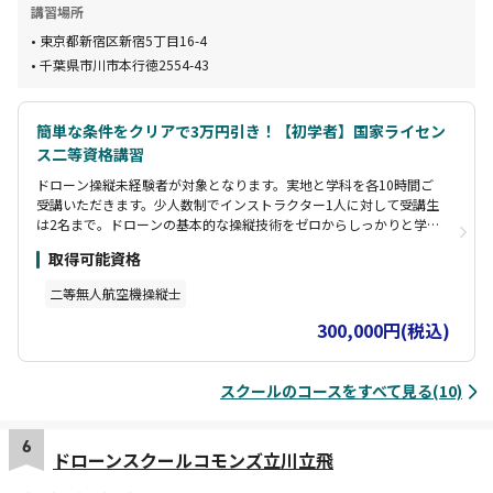
講習場所
東京都新宿区新宿5丁目16-4
千葉県市川市本行徳2554-43
簡単な条件をクリアで3万円引き！【初学者】国家ライセン
ス二等資格講習
ドローン操縦未経験者が対象となります。実地と学科を各10時間ご
受講いただきます。少人数制でインストラクター1人に対して受講生
は2名まで。ドローンの基本的な操縦技術をゼロからしっかりと学ぶ
ことができます。コースは1コマ3時間からで、ご自身のスケジュー
取得可能資格
ルに合わせて受講が可能です。学科はオンラインのため自宅や電車
移動中などでも受講可能です。 コース修了後に実地修了審査（自動
二等無人航空機操縦士
車教習所の卒業検定のイメージ）を別日に実施します。実地修了審
査1回分の費用を含みます。実地修了審査に合格すると「講習修了証
300,000円(税込)
明書」を取得できます。講習修了証明書を取得された方は、実地試
験が免除されます。
スクールのコースをすべて見る(10)
6
ドローンスクールコモンズ立川立飛