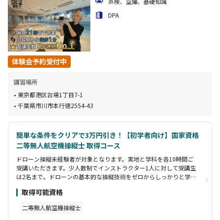
点検、空撮、基礎知識
DPA
体験会予約受付中
講習場所
東京都港区台場1丁目7-1
千葉県市川市本行徳2554-43
簡単な条件をクリアで3万円引き！【初学者向け】国家資格
二等無人航空機操縦士 取得コース
ドローン操縦未経験者が対象となります。実地と学科を各10時間ご
受講いただきます。少人数制でインストラクター1人に対して受講生
は2名まで。ドローンの基本的な操縦技術をゼロからしっかりと学ぶ
ことができます。コースは1コマ3時間からで、ご自身のスケジュー
取得可能資格
ルに合わせて受講が可能です。学科はオンラインのため自宅や電車
移動中などでも受講可能です。 コース修了後に実地修了審査（自動
二等無人航空機操縦士
車教習所の卒業検定のイメージ）を別日に実施します。実地修了審