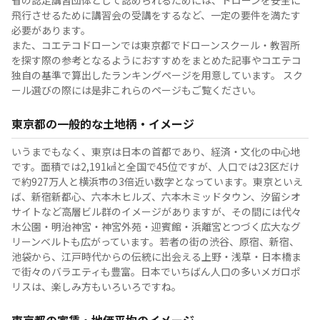
省の認定講習団体として認められるためには、ドローンを安全に
飛行させるために講習会の受講をするなど、一定の要件を満たす
必要があります。
また、コエテコドローンでは東京都でドローンスクール・教習所
を探す際の参考となるようにおすすめをまとめた記事やコエテコ
独自の基準で算出したランキングページを用意しています。 スク
ール選びの際には是非これらのページもご覧ください。
東京都の一般的な土地柄・イメージ
いうまでもなく、東京は日本の首都であり、経済・文化の中心地
です。面積では2,191㎢と全国で45位ですが、人口では23区だけ
で約927万人と横浜市の3倍近い数字となっています。東京といえ
ば、新宿新都心、六本木ヒルズ、六本木ミッドタウン、汐留シオ
サイトなど高層ビル群のイメージがありますが、その間には代々
木公園・明治神宮・神宮外苑・迎賓館・浜離宮とつづく広大なグ
リーンベルトも広がっています。若者の街の渋谷、原宿、新宿、
池袋から、江戸時代からの伝統に出会える上野・浅草・日本橋ま
で街々のバラエティも豊富。日本でいちばん人口の多いメガロポ
リスは、楽しみ方もいろいろですね。