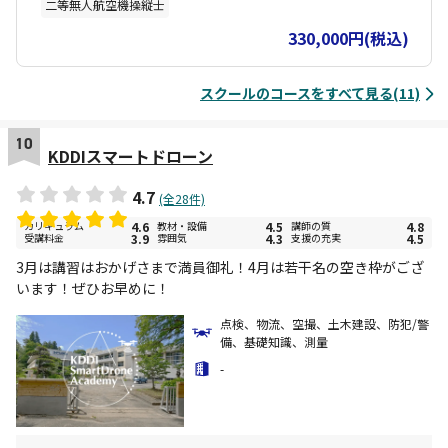
二等無人航空機操縦士
め、資格取得後の業務サポートも含めたご相談や、 内製化を希望す
る事業者の皆様からご依頼いただいてます。
330,000円(税込)
スクールのコースをすべて見る(11)
10
KDDIスマートドローン
4.7
(全28件)
カリキュラム
4.6
教材・設備
4.5
講師の質
4.8
受講料金
3.9
雰囲気
4.3
支援の充実
4.5
3月は講習はおかげさまで満員御礼！4月は若干名の空き枠がござ
います！ぜひお早めに！
点検、物流、空撮、土木建設、防犯/警
備、基礎知識、測量
-