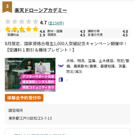
3
楽天ドローンアカデミー
4.7
(全156件)
カリキュラム
4.6
教材・設備
4.5
講師の質
4.8
受講料金
3.9
雰囲気
4.5
支援の充実
4.5
8月限定、国家資格合格生1,000人突破記念キャンペーン開催中！
【受講料１割引＆機体プレゼント！】
点検、物流、空撮、土木建設、防犯/警
備、農薬散布/農業、基礎知識、測量、
防災/減災
-
体験会予約受付中
講習場所
東京都江戸川区松江5-7-13