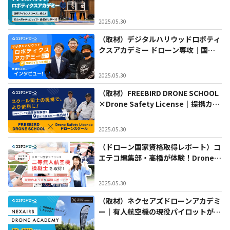
立できるパイロットへ！7年間のブラ
ッシュアップで効率的な学びを実現
2025.05.30
（取材）デジタルハリウッドロボティ
クスアカデミー ドローン専攻｜国家
ライセンス対応！卒業生＆在校生イン
タビュー
2025.05.30
（取材）FREEBIRD DRONE SCHOOL
×Drone Safety License｜提携カリ
キュラムでメリット創出！スクール提
携の魅力を深堀り
2025.05.30
（ドローン国家資格取得レポート）コ
エテコ編集部・高橋が体験！DroneS
afetyLicense千葉流山IC校で「二等
無人航空機操縦士」を取得
2025.05.30
（取材）ネクセアズドローンアカデミ
ー｜有人航空機の現役パイロットが開
校したドローンスクール