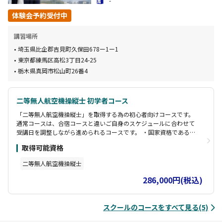
-
体験会予約受付中
講習場所
埼玉県比企郡吉見町久保田678ー1ー1
東京都練馬区高松3丁目24-25
栃木県真岡市松山町26番4
二等無人航空機操縦士 初学者コース
「二等無人航空機操縦士」を取得する為の初心者向けコースです。
通常コースは、合宿コースと違いご自身のスケジュールに合わせて
受講日を調整しながら進められるコースです。 ・国家資格である
「二等無人航空機操縦士」を取得するための、最低要件を満たすコ
取得可能資格
ースです。 ・指定試験期間での実地試験が免除されます！ ・学科は
オンラインためご自宅や職場など、お好きな場所で学習可能です。
二等無人航空機操縦士
【受講期間】 学科講習（オンライン）：10時間 実地講習：10時間
（2～４日間） 修了審査：1時間
286,000円(税込)
スクールのコースをすべて見る(5)