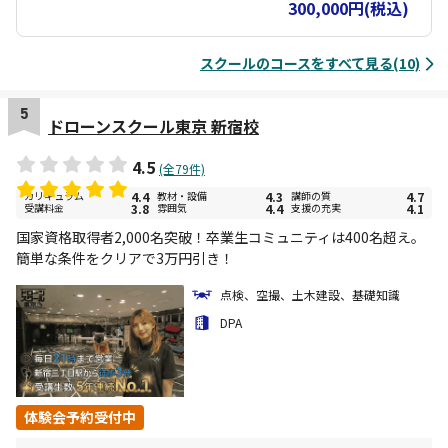
査1回分の費用を含みます。実地修了審査に合格すると「講習修了証
300,000円(税込)
明書」を取得できます。講習修了証明書を取得された方は、実地試
験が免除されます。
スクールのコースをすべて見る(10)
5
ドローンスクール東京 新宿校
4.5
(全79件)
カリキュラム
4.4
教材・設備
4.3
講師の質
4.7
受講料金
3.8
雰囲気
4.4
支援の充実
4.1
国家資格取得者2,000名突破！卒業生コミュニティは400名超え。
簡単な条件をクリアで3万円引き！
点検、空撮、土木建設、基礎知識
DPA
体験会予約受付中