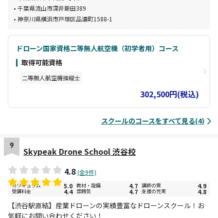
千葉県流山市深井新田389
神奈川県横浜市戸塚区品濃町1588-1
ドローン国家資格二等無人航空機（初学者用）コース
取得可能資格
二等無人航空機操縦士
302,500円(税込)
スクールのコースをすべて見る(4)
9
Skypeak Drone School 渋谷校
4.8
(全9件)
カリキュラム
5.0
教材・設備
4.7
講師の質
4.9
受講料金
4.4
雰囲気
4.7
支援の充実
4.8
【渋谷駅直結】産業ドローンの実績豊富なドローンスクール！お
気軽にお問い合わせください！