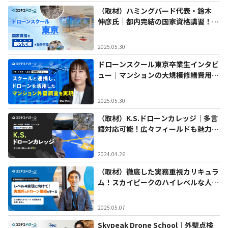
（取材）ハミングバード代表・鈴木
伸彦氏｜都内完結の国家資格講習！パ
イロット育成で業界を牽引するドロー
ンスクール東京
2025.05.30
ドローンスクール東京卒業生インタビ
ュー｜マンションの大規模修繕費用を
ドローン活用で削減
2025.05.30
（取材）K.S.ドローンカレッジ｜多言
語対応可能！広々フィールドも魅力の
スクール
2024.04.26
（取材）徹底した実務重視カリキュラ
ム！スカイピークのハイレベルな人材
育成
2025.05.07
Skypeak Drone School｜外壁点検