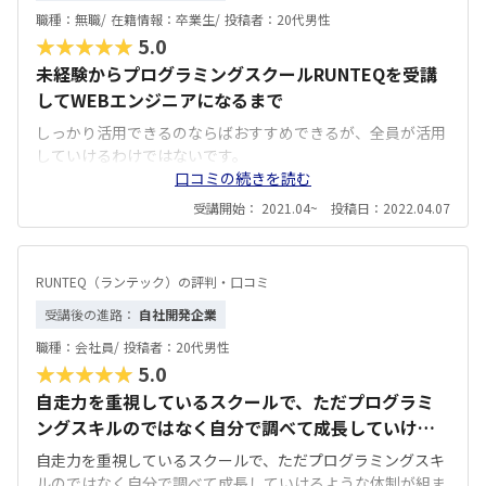
職種：
無職/
在籍情報：
卒業生/
投稿者：
20代男性
★★★★★
5.0
未経験からプログラミングスクールRUNTEQを受講
してWEBエンジニアになるまで
しっかり活用できるのならばおすすめできるが、全員が活用
していけるわけではないです。
口コミの続きを読む
受講開始： 2021.04~ 投稿日：2022.04.07
RUNTEQ（ランテック）の評判・口コミ
受講後の進路：
自社開発企業
職種：
会社員/
投稿者：
20代男性
★★★★★
5.0
自走力を重視しているスクールで、ただプログラミ
ングスキルのではなく自分で調べて成長していける
ような体制が組まれています。 課題のレベルは高い
自走力を重視しているスクールで、ただプログラミングスキ
と思います。その分それを受講し終わった後の受講生
ルのではなく自分で調べて成長していけるような体制が組ま