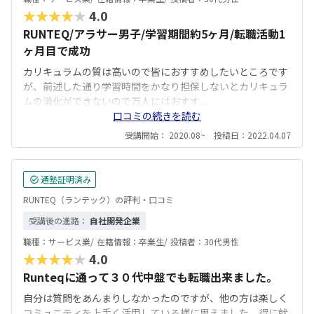
★★★★★
4.0
RUNTEQ/アラサー男子/学習期間約5ヶ月/転職活動1
ヶ月目で成功
カリキュラムの質は高いので皆におすすめしたいところです
が、前述した通り学習時間をかなり担保しないとカリキュラ
ムの消化ができないので万人にはおすす...
口コミの続きを読む
受講開始： 2020.08~ 投稿日：2022.04.07
通塾証明済み
RUNTEQ（ランテック）の評判・口コミ
受講後の進路：
自社開発企業
職種：
サービス業/
在籍情報：
卒業生/
投稿者：
30代男性
★★★★★
4.0
Runteqに通って３０代中盤でも転職出来ました。
自分は質問をあんまりしなかったのですが、他の方は楽しく
コミュニティを上手く活用している様に思えました。得に就