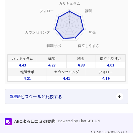
カリキュラム
講師
料金
両立しやすさ
4.43
4.27
4.33
4.03
転職サポ
カウンセリング
フォロー
4.21
4.41
4.19
他スクールと比較する
新機能
AIによる口コミの要約
Powered by ChatGPT API
AIによる要約とは？