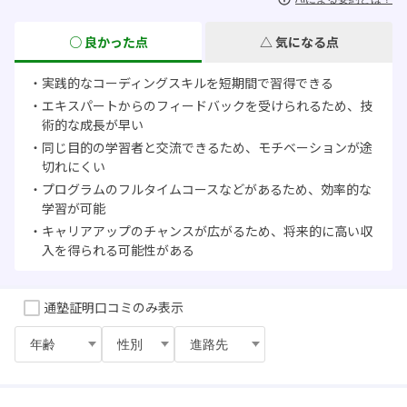
○ 良かった点
△ 気になる点
・実践的なコーディングスキルを短期間で習得できる
・エキスパートからのフィードバックを受けられるため、技
術的な成長が早い
・同じ目的の学習者と交流できるため、モチベーションが途
切れにくい
・プログラムのフルタイムコースなどがあるため、効率的な
学習が可能
・キャリアアップのチャンスが広がるため、将来的に高い収
入を得られる可能性がある
・高額な受講料が必要である場合がある。
通塾証明口コミのみ表示
・カリキュラムや授業内容が個人に合わない場合がある。
・就職支援が十分でない場合があり、受講生が卒業後に仕事
が見つからない可能性がある。
・受講生同士のレベル差が大きく、授業進度や理解度に差が
出てしまう場合がある。