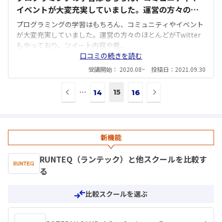
イベントが大変充実していました。運営の方々のほ
とんどがTwitterもやっており、ツイート内容や普段
プログラミングの学習はもちろん、コミュニティやイベント
の対応などから、本当に受講生のために尽くしてく
が大変充実していました。運営の方々のほとんどがTwitter
れているなと感じました。ポートフォリオや就活サ
もやっており、ツイート内容や普...
口コミの続きを読む
ポートが本当に心強かったです。また、卒業生へのイ
ンタビュー記事もあり、先輩方も苦労されて今活躍
受講開始： 2020.08~ 投稿日：2021.09.30
できているんだな、と思えて励みになります。
前
次
⋯
15
14
16
の
の
ペ
ペ
ー
ー
ジ
ジ
新機能
へ
へ
RUNTEQ（ランテック）と他スクールを比較す
る
比較スクールを選ぶ