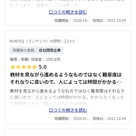
のレベルも高く、ポートフォリオは並のスクールよ
れています。 課題のレベルは高いと...
口コミの続きを読む
り遥かに高いものと感じました。 転職活動に際して
も、書類チェックや面接対策まで細かくフォローを
受講開始： 2020.10~ 投稿日：2021.10.09
入れてくださり、手厚い印象です。 結果的に就職で
きた企業にもとても満足しています。
RUNTEQ（ランテック）の評判・口コミ
受講後の進路：
自社開発企業
職種：
無職/
投稿者：
20代女性
★★★★★
5.0
教材を見ながら進めるようなものではなく難易度は
それなりに高いので、人によっては時間がかかる。
わからなくなったら質問をしたり（答えてくれるの
教材を見ながら進めるようなものではなく難易度はそれなり
は全員現役のエンジニア）、途中で解答を見ること
に高いので、人によっては時間がかかる。わからなくなった
ができる。 実務に出て、このカリキュラムで学んだ
ら質問をしたり（答えてくれるのは全員...
口コミの続きを読む
ことはかなり役立ったと思っている。 カリキュラム
や講師のレベルだけでも価値があるし、コミュニテ
受講開始： 2020.01~ 投稿日：2021.10.09
ィとしての質もいい。期間内に規定のカリキュラム
をクリアすれば、その後もカリキュラムは永続的に