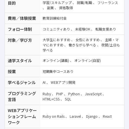
目的
学習/スキルアップ
、
就職/転職
、
フリーランス
、
副業
、
資格取得
費用／体験授業
教育訓練給付金
フォロー体制
コミュニティあり
、
未経験OK
、
転職支援あり
対象／学び方
大学生におすすめ
、
女性におすすめ
、
主婦・マ
マにおすすめ
、
働きながら学べる
、
夜間/土日も
学べる
通学スタイル
オンライン(講義)
、
オンライン(自習)
授業
短期集中コースあり
学べるジャンル
AI
、
WEBアプリ開発
プログラミング
Ruby
、
PHP
、
Python
、
JavaScript
、
言語
HTML+CSS
、
SQL
WEBアプリケー
ションフレーム
Ruby on Rails
、
Laravel
、
Django
、
React
ワーク