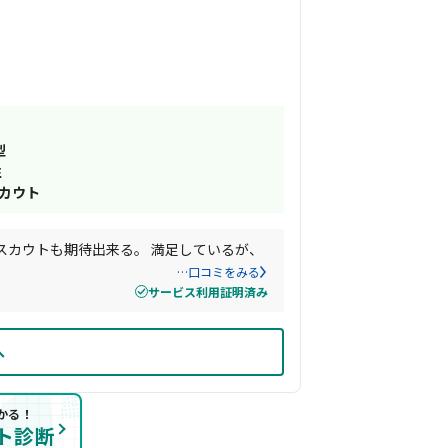
型
性
スカウト
スカウトも期待出来る。 満足しているが、
…口コミをみる
サービス利用証明済み
へ
かる！
ト診断