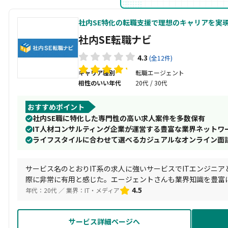
社内SE特化の転職支援で理想のキャリアを実
社内SE転職ナビ
4.3
(全12件)
キャリア種別
転職エージェント
相性のいい年代
20代 / 30代
おすすめポイント
社内SE職に特化した専門性の高い求人案件を多数保有
IT人材コンサルティング企業が運営する豊富な業界ネットワ
ライフスタイルに合わせて選べるカジュアルなオンライン面
サービス名のとおりIT系の求人に強いサービスでITエンジニ
際に非常に有用と感じた。エージェントさんも業界知識を豊富
動することができた。
4.5
年代：20代 ／ 業界：IT・メディア
サービス詳細ページへ