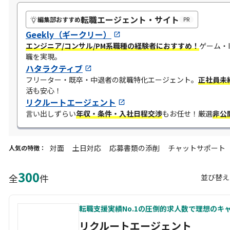
転職エージェント・サイト
編集部おすすめ
PR
Geekly（ギークリー）
エンジニア/コンサル/PM系職種の経験者におすすめ！
ゲーム・
職を実現。
ハタラクティブ
フリーター・既卒・中退者の就職特化エージェント。
正社員未
活も安心！​
リクルートエージェント
言い出しずらい
年収・条件・入社日程交渉
​もお任せ！​厳選
非公
対面
土日対応
応募書類の添削
チャットサポート
人気の特徴：
300
全
件
並び替え
転職支援実績No.1の圧倒的求人数で理想のキ
リクルートエージェント