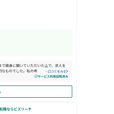
まで親身に聞いていただいた上で、求人を
的なものでした。私の希望条件や質問が多
…口コミをみる
に対応いただき助けられました。
サービス利用証明済み
へ
ス転職ならビズリーチ