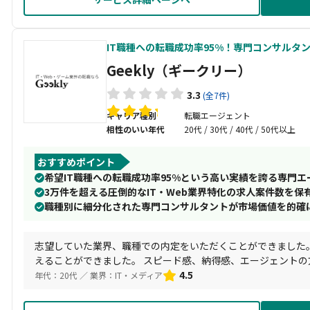
IT職種への転職成功率95%！専門コンサルタ
Geekly（ギークリー）
3.3
(全7件)
キャリア種別
転職エージェント
相性のいい年代
20代 / 30代 / 40代 / 50代以上
おすすめポイント
希望IT職種への転職成功率95%という高い実績を誇る専門エ
3万件を超える圧倒的なIT・Web業界特化の求人案件数を保
職種別に細分化された専門コンサルタントが市場価値を的確
志望していた業界、職種での内定をいただくことができました
えることができました。 スピード感、納得感、エージェント
企業より優れていると思います。
4.5
年代：20代 ／ 業界：IT・メディア