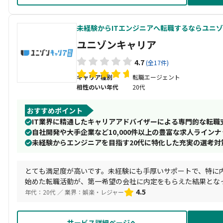
未経験からITエンジニアへ転職するならユニ
ユニゾンキャリア
4.7
(全17件)
キャリア種別
転職エージェント
相性のいい年代
20代
おすすめポイント
IT業界に精通したキャリアアドバイザーによる専門的な転職
自社開発や大手企業など10,000件以上の豊富な求人ラインナ
未経験からエンジニアを目指す20代に特化した充実の選考対
とても満足度が高いです。未経験にも手厚いサポートで、特に
始めた転職活動が、第一希望の会社に内定をもらえた結果とな
っております。
4.5
年代：20代 ／ 業界：娯楽・レジャー
サービス詳細ページへ