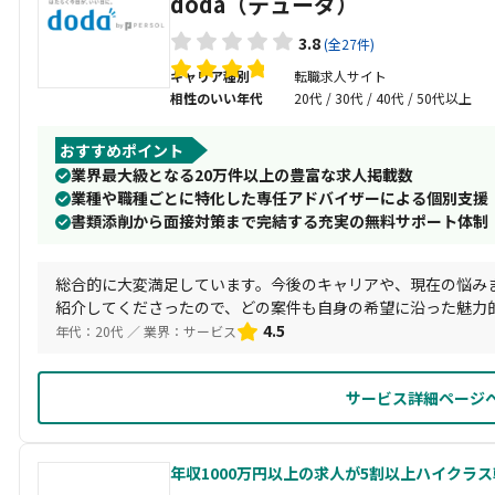
doda（デューダ）
3.8
(全27件)
キャリア種別
転職求人サイト
相性のいい年代
20代 / 30代 / 40代 / 50代以上
おすすめポイント
業界最大級となる20万件以上の豊富な求人掲載数
業種や職種ごとに特化した専任アドバイザーによる個別支援
書類添削から面接対策まで完結する充実の無料サポート体制
総合的に大変満足しています。今後のキャリアや、現在の悩み
紹介してくださったので、どの案件も自身の希望に沿った魅力
く迷惑をかけてしまったかと思いますが、いつでもスピーディ
4.5
年代：20代 ／ 業界：サービス
サービス詳細ページ
年収1000万円以上の求人が5割以上ハイクラ