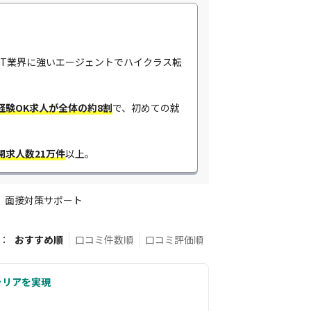
IT業界に強いエージェントでハイクラス転
経験OK求人が全体の約8割
​で、初めての就
開求人数21万件
以上。
面接対策サポート
：
おすすめ順
口コミ件数順
口コミ評価順
ャリアを実現