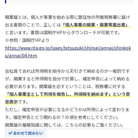
開業届とは、個人が事業を始める際に居住地の所轄税務署に届け
出る書類のことで、正しくは
「個人事業の開業・廃業等届出書」
と言います。書類は国税庁HPからダウンロードが可能です。
※参照：国税庁HPより
https://www.nta.go.jp/taxes/tetsuzuki/shinsei/annai/shinkok
u/annai/04.htm
会社員であれば所得税を給与から天引きで納めるのが一般的です
が、開業すると所得税を自分で計算し、確定申告によって納める
必要があります。開業届を出すということは、税務署に対する
「個人事業主として所得を報告し、所得税を納めます」という意
思表示
です。
ただし、確定申告が必要になるかどうかは所得によって変わりま
す。確定申告とどう関わるの？の項を参考にしてください。
開業届の基礎知識に関しては、こちらの記事もご覧ください。
あわせて読みたい