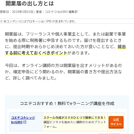
開業届の出し方とは
更新日：
2026年3月10日
/
著者：コエテコ byGMO 編集部
※ 本コンテンツにはプロモーション（PR）が含まれています。
開業届は、フリーランスや個人事業主として、または副業で事業
を始める際に税務署に申告するものです。届けを提出するとき
に、提出時期やあらかじめ決めておいた方が良いことなど、
提出
する前に考えておくべきポイント
があります。
今回は、オンライン講師の方は開業届を出すメリットがあるの
か、確定申告にどう関わるのか、開業届の書き方や提出方法な
ど、詳しく調べてみました。
コエテコおすすめ！無料でeラーニング講座を作成
コエテコカレッジ
スクール作成がスマホひとつで簡単にできる！
公式
byGMO
講座ビジネスを始めたい講師のためのプラット
サイトへ
フォーム。