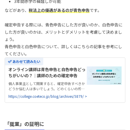
3年間赤字の繰越しが可能
などがあり、
税法上の優遇があるのが青色申告
です。
確定申告する際には、青色申告にした方が良いのか、白色申告に
した方が良いのかは、メリットとデメリットを考慮して決めまし
ょう。
青色申告と白色申告について、詳しくはこちらの記事を参考にし
てください。
あわせて読みたい
オンライン講師は青色申告と白色申告どっ
ちがいいの？｜講師のための確定申告
個人事業主として開業すると、確定申告すべきか
どうか悩む人は多いでしょう。どのくらいの所得
を超えたら確定申告すべきなのか、確定申告の種
https://college.coeteco.jp/blog/archives/5879/ >
類はどのように選ぶのか、どのような準備が必要
なのかなど、調べたり考えたりすることはたくさ
んあります。今回は、講師の方のために確定申告
について詳しく調べてみました。
「就業」の証明に