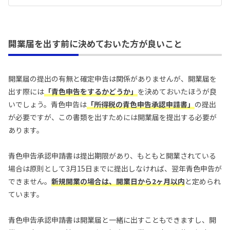
７年12月１日に施行されます。施行日前の適用関
係などについては、「 令和７年度税制改正（基礎
控除の見直し等関係）Ｑ＆Ａ（令和７年５月）
（PDF/1,225KB） 」をご確認ください。 (注２) 令
開業届を出す前に決めておいた方が良いこと
和７年11月30日以前に、令和７年分の所得税の死
亡又は出国に伴う準確定申告書の提出をする方
は、令和６年分以前と同様に改正前の基礎控除の
金額を適用しますので、令和７年11月30日以前に
開業届の提出の有無と確定申告は関係がありませんが、開業届を
提出された準確定申告書については、令和７年12
出す際には
「青色申告をするかどうか」
を決めておいたほうが良
月１日以後、更正の請求により改正後の基礎控除
の金額を適用することができます。 (注３) 令和７
いでしょう。青色申告は
「所得税の青色申告承認申請書」
の提出
年分以後の基礎控除の金額は、居住者でない場
が必要ですが、この書類を出すためには開業届を提出する必要が
合、58万円が最高額となります。 (注４) 令和元年
分以前の基礎控除の金額は、納税者本人の合計所
あります。
得金額にかかわらず、一律38万円です。 所法86、
措法41の16の２ ◆パンフレット・手引き ・ 確定
青色申告承認申請書は提出期限があり、もともと開業されている
申告書等の様式・手引き等 ◆各種様式 ・ 申告
書・申告書付表と税額計算書等 一覧（申告所得
場合は原則として3月15日までに提出しなければ、翌年青色申告が
税） ◆ 確定申告書等作成コーナー 画面の案内に
できません。
新規開業の場合は、開業日から2ヶ月以内
と定められ
沿って金額等を入力することによりご自宅等で確
定申告書等の作成・提出ができます。 必要な付表
ています。
や明細書も、入力することで自動的に作成されま
す。 国税に関するご相談は、国税局電話相談セン
青色申告承認申請書は開業届と一緒に出すこともできますし、開
ター等で行っていますので、 税についての相談窓
口 をご覧になって、電話相談をご利用ください。