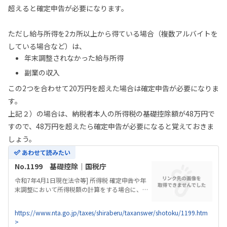
超えると確定申告が必要になります。
ただし給与所得を2カ所以上から得ている場合（複数アルバイトを
している場合など）は、
年末調整されなかった給与所得
副業の収入
この2つを合わせて20万円を超えた場合は確定申告が必要になりま
す。
上記２）の場合は、納税者本人の所得税の基礎控除額が48万円で
すので、48万円を超えたら確定申告が必要になると覚えておきま
しょう。
あわせて読みたい
No.1199 基礎控除｜国税庁
令和7年4月1日現在法令等] 所得税 確定申告や年
末調整において所得税額の計算をする場合に、総
所得金額などから差し引くことができる控除の1
つに基礎控除があります。 基礎控除は、納税者本
https://www.nta.go.jp/taxes/shiraberu/taxanswer/shotoku/1199.htm
人の 合計所得金額 に応じてそれぞれ次のとおりと
>
なります。 (注１) 令和７年分の上記規定は、令和