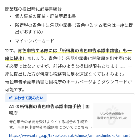
開業届の提出時に必要書類は
個人事業の開業・廃業等届出書
所得税の青色申告承認申請書（青色申告する場合は一緒に提
出がおすすめ）
マイナンバーカード
です。
青色申告する際には「所得税の青色申告承認申請書」も一
緒に提出
しましょう。青色申告承認申請書は開業届を出す際に必
ず必要ではないですが、前述のような提出期限もありますし、一
緒に提出した方が何度も税務署に足を運ばなくてもすみます。
青色申告承認申請書も国税庁のホームページよりダウンロードが
可能です。
あわせて読みたい
A1-8 所得税の青色申告承認申請手続｜国
税庁
青色申告の承認を受けようとする場合の手続で
す。 ※青色申告特別控除制度についてはこちらを
ご参照ください。 事業所得、不動産所得又は山林
https://www.nta.go.jp/taxes/tetsuzuki/shinsei/annai/shinkoku/annai/0
所得を生ずべき業務を行う方（非居住者の場合に