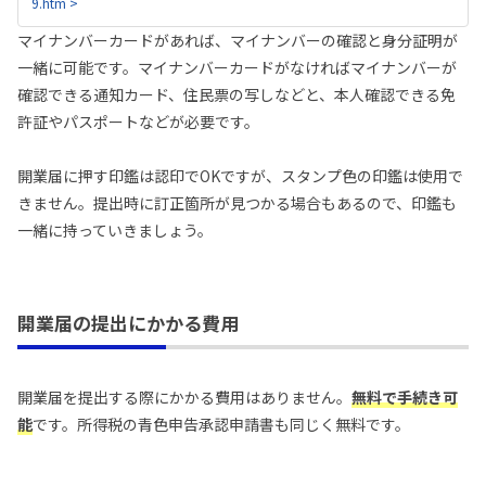
9.htm >
は業務を国内において行う方）のうち、青色申告
の承認を受けようとする方 ...
マイナンバーカードがあれば、マイナンバーの確認と身分証明が
一緒に可能です。マイナンバーカードがなければマイナンバーが
確認できる通知カード、住民票の写しなどと、本人確認できる免
許証やパスポートなどが必要です。
開業届に押す印鑑は認印でOKですが、スタンプ色の印鑑は使用で
きません。提出時に訂正箇所が見つかる場合もあるので、印鑑も
一緒に持っていきましょう。
開業届の提出にかかる費用
開業届を提出する際にかかる費用はありません。
無料で手続き可
能
です。所得税の青色申告承認申請書も同じく無料です。