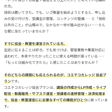
の方。
技術は磨いてきた。でも、いざ教室を始めようとすると、申し込
みの受け付け方、受講生の管理、コンテンツの整備……と「技術
以外のこと」が山積みで、なかなか一歩が踏み出せない——そん
な壁に当たっていませんか？
すでに協会・教室を運営されている方。
生徒に伝えることは好き。でも気づけば、管理業務や集客対応に
追われて、本来やりたかったことに使える時間が減っている——
「もっと仕組み化できたら」と感じたことはありませんか？
そのどちらの課題にも応えられるのが、コエテコカレッジ 協会プ
ラン
です。
コエテコカレッジ協会プランは、
講座の作成からLP作成・ライブ
配信・動画販売・サブスク運営・受講者の進捗管理・決済処理ま
で、協会・教室運営にに必要なすべての機能がひとつ
に揃っていま
す。