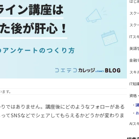
はじ
スク
スク
ITス
英語
金融
スキ
IT知
います。
資格
わりではありません。講座後にどのようなフォローがある
ってSNSなどでシェアしてもらえるかどうかが変わりま
AIス