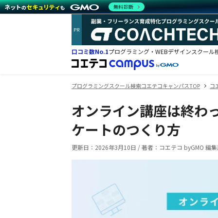
無料診断
口コミ数No.1
プログラミング・WEBデザインスクール
プログラミングスクール検索コエテコキャンパスTOP
コ
オンライン講座は終わ
ケートのつくり方
更新日：
2026年3月10日
/
著者：コエテコ byGMO 編