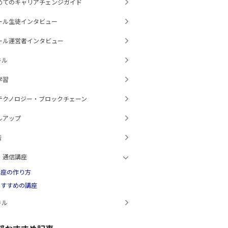
めてのキャリアチェンジガイド
ール生徒インタビュー
ール運営者インタビュー
キル
学習
テクノロジー・ブロックチェーン
ルアップ
識
・通信講座
講座の作り方
おすすめの講座
キル