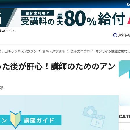
検索サイト
運営会
エテコキャンパスマガジン
資格・通信講座
講座の作り方
オンライン講座は終わ
った後が肝心！講師のためのアン
集部
CAT