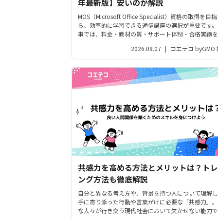
年最新版】安いのか解説
MOS（Microsoft Office Specialist）資格の取得を目
ら、効率的に学習できる通信講座の選択が重要です。
事では、料金・教材の質・サポート体制・合格実績を
的に評価したMOS通信講座おすすめランキングを紹
2026.08.07
|
コエテコ byGMO
す。 あなたに最適な通信講座を見つけて、確実に...
共感力を高める方法とメリットは？トレ
ング方法も徹底解説
自分と異なる考え方や、背景を持つ人について理解し
手に寄り添った行動や言葉がけに必要な「共感力」。
な人々が行き交う現代社会において欠かせない能力で