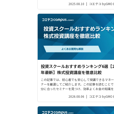
仕事の場だけではなくプライベートにおいても、共感
2025.08.10
|
コエテコ byGMO
高いことでより人間関係が豊かになり、円滑なコミュ
ーションにつながります。今回は共感...
投資スクールおすすめランキング6選【2
年最新】株式投資講座を徹底比較
この記事では、初心者でも安心して受講できるマネー
ナーを厳選してご紹介します。この記事を読むことで
分に合ったセミナーを見つけ、効率よくお金の知識を
つけられるようになるでしょう。
2026.08.06
|
コエテコ byGMO