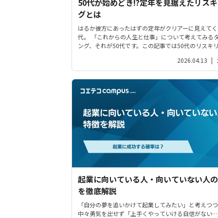
50代が始めどき!?定年を見据えたリス
グとは
はるか彼方にあったはずの定年がクリアーに見えてく
代。 「これからの人生と仕事」について考えてみる
ング、それが50代です。この記事では50代のリスキ
について解説します。
2026.04.13
|
起業に向いている人・向いていない人の
を徹底解説
「自分の夢を追いかけて起業してみたい」と考えつつ
中々勇気を出せず「上手くやっていける自信がない…