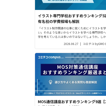
イラスト専門学校おすすめランキング5
有名校の学費相場も解説
「イラスト制作関連の仕事に就くためにイラストを学
い」そのような思いからイラストを学べる専門学校へ
学を考えている人は多いのではないでしょうか。しか
専門学校への進学は、イラストを学ぶうえで最適な選
2026.06.27
|
コエテコ byGMO
のでしょうか。 今回は、イラストを学ぶために専門
進学するメリットを解説するとと...
MOS通信講座おすすめランキング9選【2