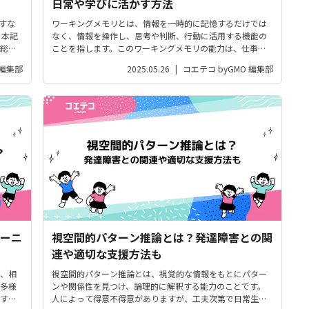
日常や学びに活かす方法
指すな
ワーキングメモリとは、情報を一時的に記憶するだけでは
 本記
なく、情報を操作し、思考や判断、行動に活用する機能の
総合
ことを指します。このワーキングメモリの能力は、仕事や
介しま
日常生活の精度や効率に大きな影響を与えると言われてい
 編集部
2025.05.26
|
コエテコ byGMO 編集部
ます。そこで本記事では、ワーキングメモリの仕組みや役
割から、低下した場合の影響、効果的...
ーニ
視空間的パターン推論とは？発達障害との関
連や適切な支援方法も
、相
視空間的パターン推論とは、視覚的な情報をもとにパター
多様
ンや関係性を見つけ、論理的に解釈する能力のことです。
す。
人によって得意不得意がありますが、工夫次第で日常生活