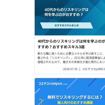
40代からのリスキリングは何を学ぶの
すすめ？おすすめスキル3選
新たな職に就くために必要なスキルを学び直すこと、
義される「リスキリング」。2021年に経済産業省に
提唱されたもので、働き方の多様化が進む現代におい
常に注目されています。しかし「どんなスキルが重宝
2026.07.30
|
コエテコ byGMO
る？」「何をやればいいか分からない」と悩む人も多
とでしょう。この記事では、リス...