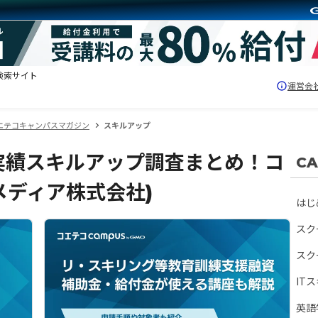
検索サイト
運営会
エテコキャンパスマガジン
スキルアップ
実績スキルアップ調査まとめ！コ
C
Oメディア株式会社)
はじ
スク
スク
IT
英語