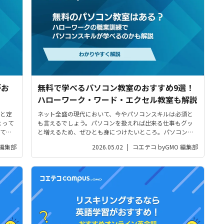
がお
無料で学べるパソコン教室のおすすめ9選！
ハローワーク・ワード・エクセル教室も解説
と定
ネット全盛の現代において、今やパソコンスキルは必須と
よって
も言えるでしょう。パソコンを扱えれば出来る仕事もグッ
て非
と増えるため、ぜひとも身につけたいところ。パソコン教
され
室に通って学ぶのが確実ではありますが「出来る限り費用
 編集部
2026.05.02
|
コエテコ byGMO 編集部
いこ
をかけたくない…」という人も多いかと思います。この記
事は「無料でも学べるパソコン教室は...