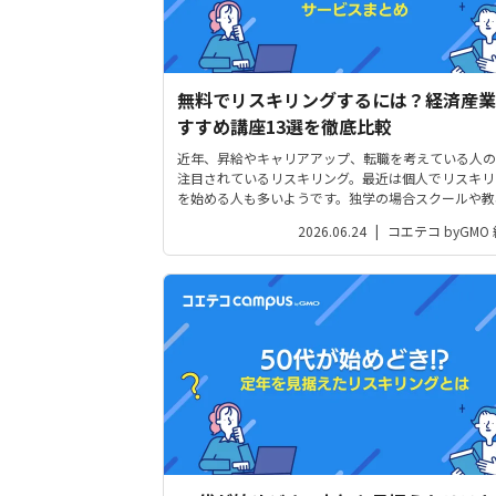
無料でリスキリングするには？経済産業
すすめ講座13選を徹底比較
近年、昇給やキャリアアップ、転職を考えている人の
注目されているリスキリング。最近は個人でリスキリ
を始める人も多いようです。独学の場合スクールや教
利用するのが一般的なため、「できるだけ初期費用を
2026.06.24
|
コエテコ byGMO
たい」「まずは無料講座から始めてみたい」と考える
いるでしょう。そこで今回は無料で利...