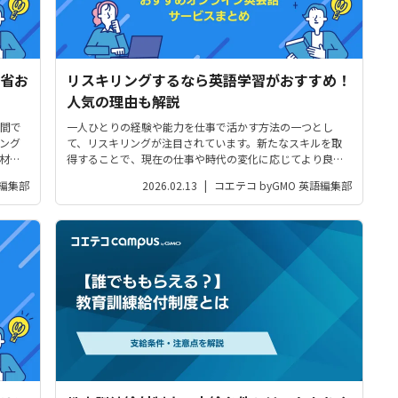
省お
リスキリングするなら英語学習がおすすめ！
人気の理由も解説
間で
一人ひとりの経験や能力を仕事で活かす方法の一つとし
ング
て、リスキリングが注目されています。新たなスキルを取
材を
得することで、現在の仕事や時代の変化に応じてより良い
抑え
キャリアプランを設計できます。そこで今回は、人気ジャ
 編集部
2026.02.13
|
コエテコ byGMO 英語編集部
方も
ンルの一つ「英語学習」について解説します。英語学習が
注目される理由やおすすめのオンライン...