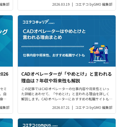
力が
の中でも高めることができます。この記事では、視空間的
 編集部
2026.03.19
|
コエテコ byGMO 編集部
ニケ
パターン推論の基本的な説明から、高めるための具体的な
方法、そのメリット、さらに発達障害...
026
CADオペレーターが「やめとけ」と言われる
理由は？年収や将来性も解説
セミ
この記事ではCADオペレーターの仕事内容や将来性といっ
、自
た詳細とあわせて、「やめとけ」と言われる理由を詳しく
身に
解説します。CADオペレーターにおすすめの転職サイトも
紹介しているので、ぜひ最後までチェックしてみてくださ
 編集部
2026.07.21
|
コエテコ byGMO 編集部
い。