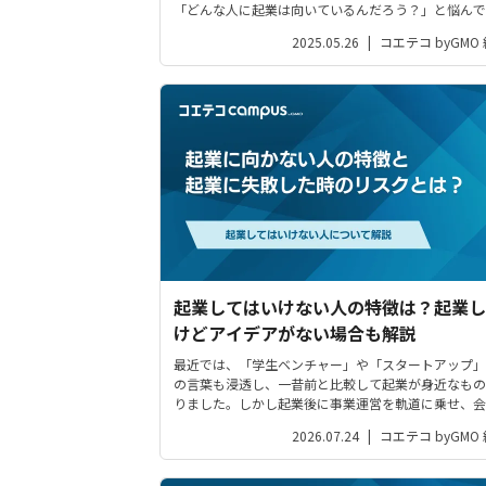
「どんな人に起業は向いているんだろう？」と悩んで
う人はきっと多いことと思います。そこでこの記事で
2025.05.26
|
コエテコ byGMO
「そもそも起業／起業家ってどういう人？何をするの
という疑問を解消したうえで、起業に向い...
起業してはいけない人の特徴は？起業し
けどアイデアがない場合も解説
最近では、「学生ベンチャー」や「スタートアップ」
の言葉も浸透し、一昔前と比較して起業が身近なもの
りました。しかし起業後に事業運営を軌道に乗せ、会
経営を成功に導くには、それなりに向き・不向きがあ
2026.07.24
|
コエテコ byGMO
す。 そこで今回は、起業してはいけない人の特徴に焦点を
当てつつ、起業に失敗した...