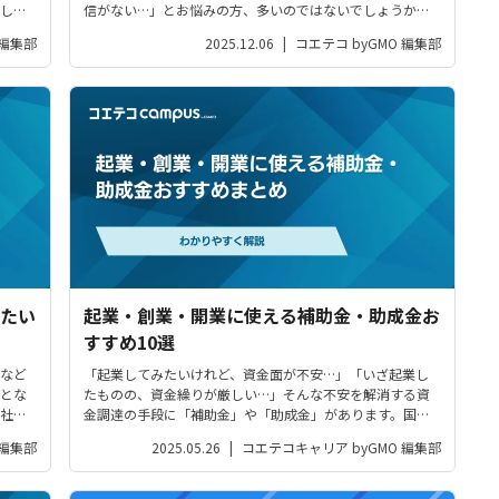
しま
信がない…」とお悩みの方、多いのではないでしょうか。
は
結論から言うと、スキルがない状態からでも起業すること
 編集部
2025.12.06
|
コエテコ byGMO 編集部
？」
は十分可能です。この記事では「起業したいけどスキルが
ないから…」と諦める必要がない理由...
たい
起業・創業・開業に使える補助金・助成金お
すすめ10選
など
「起業してみたいけれど、資金面が不安…」「いざ起業し
とな
たものの、資金繰りが厳しい…」そんな不安を解消する資
社の
金調達の手段に「補助金」や「助成金」があります。国と
りま
しても起業家・スタートアップの支援に力を入れている
 編集部
2025.05.26
|
コエテコキャリア byGMO 編集部
今、魅力的な補助金・助成金制度が実は多数展開されてい
るのです。当記事では「起業資金や運転...