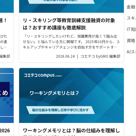
金融
スキ
選！
リ・スキリング等教育訓練支援融資の対象
は？おすすめ講座も徹底解説
IT
びた
「リ・スキリングしたいけれど、受講費用が高くて踏み出
資格
の進
せない」と悩んでいる方に朗報です。 2025年10月から、ス
し、
キルアップやキャリアチェンジを目指す方をサポートする
AI
択な
「リ・スキリング等教育訓練支援融資」が始まりました。
 編集部
2026.06.24
|
コエテコ byGMO 編集部
学校に
受講料だけでなく訓練中の生活費も支援対象になるため、
「学び直し」...
026
ワーキングメモリとは？脳の仕組みを理解し