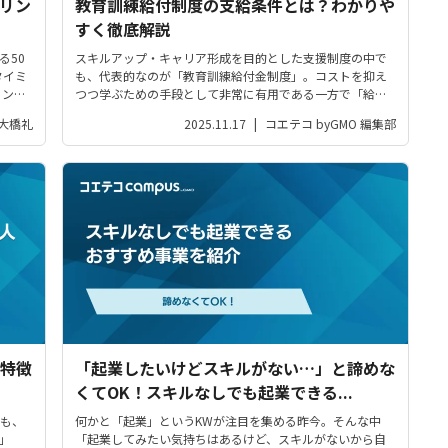
キリン
教育訓練給付制度の支給条件とは？わかりや
すく徹底解説
る50
スキルアップ・キャリア形成を目的とした支援制度の中で
タイミ
も、代表的なのが「教育訓練給付金制度」。コストを抑え
リング
つつ学ぶための手段として非常に有用である一方で「給付
を受けるための条件は？」「誰でも受けられるの？」と疑
大橋礼
2025.11.17
|
コエテコ byGMO 編集部
問がある人も多いはず。この記事では、教育訓練給付制度
の概要を解説したうえで、気になる支...
特徴
「起業したいけどスキルがない…」と諦めな
くてOK！スキルなしでも起業できる...
も、
何かと「起業」というKWが注目を集める昨今。そんな中
」
「起業してみたい気持ちはあるけど、スキルがないから自