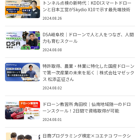
トンネル点検の新時代：KDDIスマートドロー
ン​と日本工営がSkydio X10で示す最先端技術
2024.08.26
DSA岐阜校｜ドローンで人と人をつなぎ、人間
力も育むスクール
2024.08.08
特許取得、農業・林業に特化した国産ドローン
で第一次産業の未来を拓く｜株式会社マゼック
ス 松添正征さん
2024.08.02
ドローン教習所 角田校｜仙南地域随一のドロ
ーンスクール！2日間で資格取得が可能
2024.08.01
日商プログラミング検定×コエテコ ワークシ