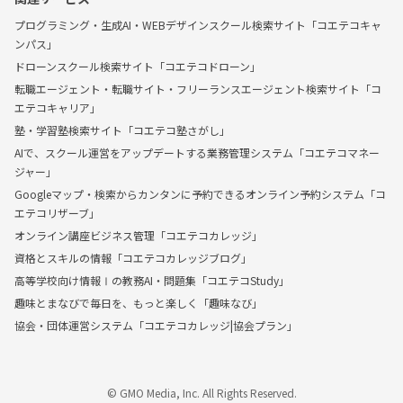
プログラミング・生成AI・WEBデザインスクール検索サイト「コエテコキャ
ンパス」
ドローンスクール検索サイト「コエテコドローン」
転職エージェント・転職サイト・フリーランスエージェント検索サイト「コ
エテコキャリア」
塾・学習塾検索サイト「コエテコ塾さがし」
AIで、スクール運営をアップデートする業務管理システム「コエテコマネー
ジャー」
Googleマップ・検索からカンタンに予約できるオンライン予約システム「コ
エテコリザーブ」
オンライン講座ビジネス管理「コエテコカレッジ」
資格とスキルの情報「コエテコカレッジブログ」
高等学校向け情報Ⅰの教務AI・問題集「コエテコStudy」
趣味とまなびで毎日を、もっと楽しく「趣味なび」
協会・団体運営システム「コエテコカレッジ|協会プラン」
© GMO Media, Inc. All Rights Reserved.