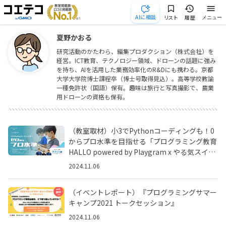
AIに相談
リスト
履歴
メニュー
夏野かおる
研究活動のかたわら、編集プロダクション（株式会社）を
経営。ICT教育、テクノロジー領域、ドローンの話題に強み
を持ち、AIを活用した業務効率化のR&Dにも携わる。京都
大学大学院博士課程卒（博士号取得見込）。高等学校教諭
一種免許状（国語）保有。趣味は旅行と写真撮影で、農業
用ドローンの資格も保有。
（教室取材）小3でPythonコーディングも！0
からプロ水準を目指せる「プログラミング教育
HALLO powered by Playgram x やる気スイッ
チ™️」
2024.11.06
（イベントレポート）『プログラミングサマー
キャンプ2021 トークセッション』
2024.11.06